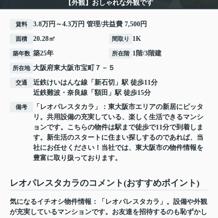
【外観】おしゃれな外観です
3.8万円～4.3万円 管理/共益費 7,500円
賃料
20.28㎡
1K
面積
間取り
築25年
1階/3階建
築年数
所在階
大阪府
東大阪市
宝町
７－５
所在地
近鉄けいはんな線
「
新石切
」駅 徒歩11分
交通
近鉄難波・奈良線
「
額田
」駅 徒歩15分
「レオパレスタカラ」：東大阪市エリアの新居にピッタ
備考
リ。共用設備の充実している、楽しく生活できるマンシ
ョンです。こちらの物件は駅まで徒歩で11分で到着しま
す。新生活のスタートに住まい探しするのであれば、当
社にお任せください！当社では、東大阪市の物件情報を
豊富に取り扱っております。
レオパレスタカラのコメント(おすすめポイント)
気になるイチオシ物件情報：「レオパレスタカラ」。設備や外観
が充実しているマンションです。お友達を招待するのも恥ずかし