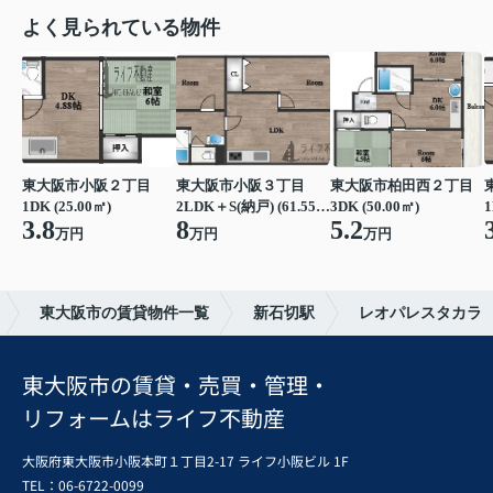
よく見られている物件
東大阪市小阪２丁目
東大阪市小阪３丁目
東大阪市柏田西２丁目
1DK (25.00㎡)
2LDK＋S(納戸) (61.55㎡)
3DK (50.00㎡)
1
3.8
8
5.2
万円
万円
万円
東大阪市の賃貸物件一覧
新石切駅
レオパレスタカラ
東大阪市の賃貸・売買・管理・
リフォームはライフ不動産
大阪府東大阪市小阪本町１丁目2-17 ライフ小阪ビル 1F
TEL：06-6722-0099