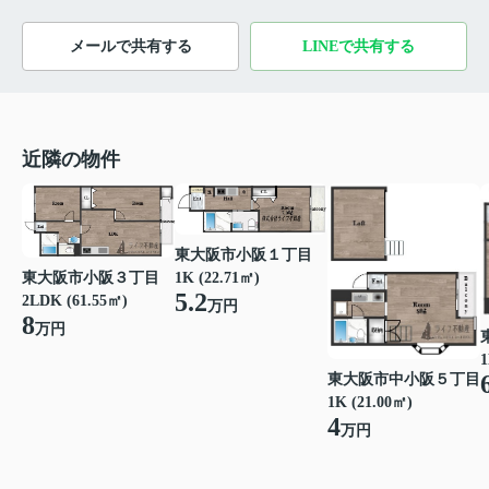
メールで共有する
LINEで共有する
近隣の物件
東大阪市小阪１丁目
東大阪市小阪３丁目
1K (22.71㎡)
5.2
2LDK (61.55㎡)
万円
8
万円
1
東大阪市中小阪５丁目
1K (21.00㎡)
4
万円