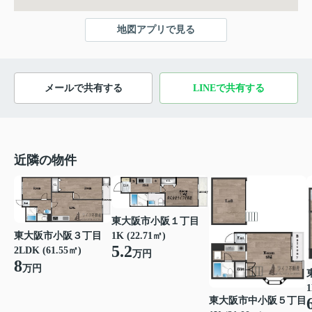
地図アプリで見る
メールで共有する
LINEで共有する
近隣の物件
東大阪市小阪１丁目
東大阪市小阪３丁目
1K (22.71㎡)
5.2
2LDK (61.55㎡)
万円
8
万円
1
東大阪市中小阪５丁目