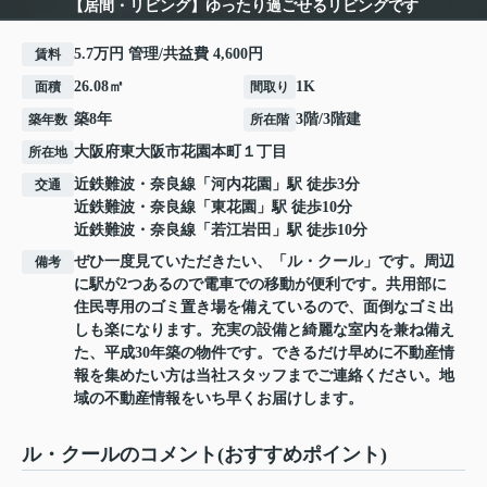
【居間・リビング】ゆったり過ごせるリビングです
5.7万円 管理/共益費 4,600円
賃料
26.08㎡
1K
面積
間取り
築8年
3階/3階建
築年数
所在階
大阪府
東大阪市
花園本町
１丁目
所在地
近鉄難波・奈良線
「
河内花園
」駅 徒歩3分
交通
近鉄難波・奈良線
「
東花園
」駅 徒歩10分
近鉄難波・奈良線
「
若江岩田
」駅 徒歩10分
ぜひ一度見ていただきたい、「ル・クール」です。周辺
備考
に駅が2つあるので電車での移動が便利です。共用部に
住民専用のゴミ置き場を備えているので、面倒なゴミ出
しも楽になります。充実の設備と綺麗な室内を兼ね備え
た、平成30年築の物件です。できるだけ早めに不動産情
報を集めたい方は当社スタッフまでご連絡ください。地
域の不動産情報をいち早くお届けします。
ル・クールのコメント(おすすめポイント)