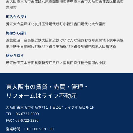
東大阪市
大阪市東成区
八尾市
四條畷市
豊中市
大東市
大阪市東住吉区
柏原市
高槻市
町名から探す
菱江
大今里
深江北
友井
玉津
足代新町
小若江
吉田
足代北
大今里南
路線から探す
近鉄難波・奈良線
近鉄大阪線
近鉄けいはんな線
おおさか東線
地下鉄中央線
地下鉄千日前線
片町線
地下鉄今里筋線
地下鉄長堀鶴見緑地
大阪環状線
駅から探す
若江岩田
荒本
吉田
長瀬
新深江
八戸ノ里
長田
深江橋
今里
河内小阪
東大阪市の賃貸・売買・管理・
リフォームはライフ不動産
大阪府東大阪市小阪本町１丁目2-17 ライフ小阪ビル 1F
TEL：06-6722-0099
FAX：
06-6722-3330
営業時間
：10：00～19：00