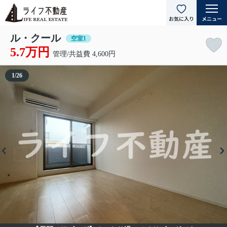
ル・クール
空室1
5.7万円
管理/共益費 4,600円
1
/
26