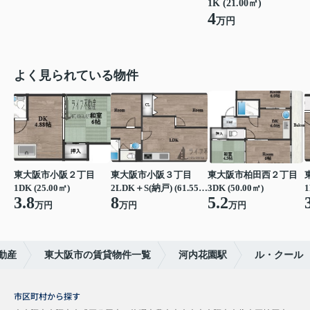
1K (21.00㎡)
4
万円
よく見られている物件
東大阪市小阪２丁目
東大阪市小阪３丁目
東大阪市柏田西２丁目
1DK (25.00㎡)
2LDK＋S(納戸) (61.55㎡)
3DK (50.00㎡)
1
3.8
8
5.2
万円
万円
万円
動産
東大阪市の賃貸物件一覧
河内花園駅
ル・クール
市区町村から探す