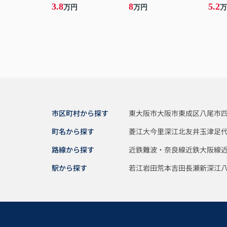
3.8
8
5.2
万円
万円
万
市区町村から探す
東大阪市
大阪市東成区
八尾市
町名から探す
菱江
大今里
深江北
友井
玉津
足
路線から探す
近鉄難波・奈良線
近鉄大阪線
駅から探す
若江岩田
荒本
吉田
長瀬
新深江