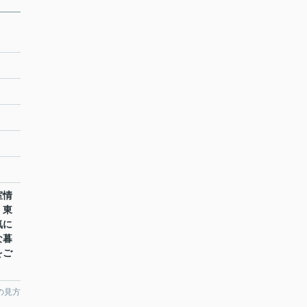
室情
。東
気に
な暮
をご
の見方