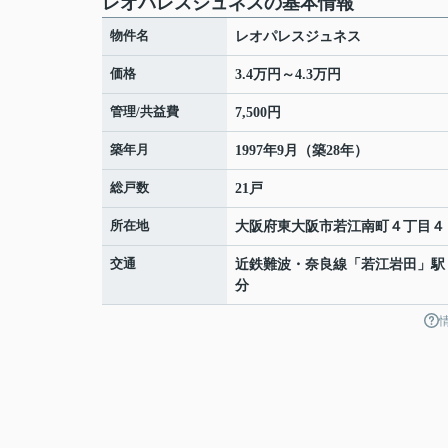
レオパレスジュネスの基本情報
物件名
レオパレスジュネス
価格
3.4万円～4.3万円
管理/共益費
7,500円
築年月
1997年9月（築28年）
総戸数
21戸
所在地
大阪府
東大阪市
若江南町
４丁目４
交通
近鉄難波・奈良線
「
若江岩田
」駅
分