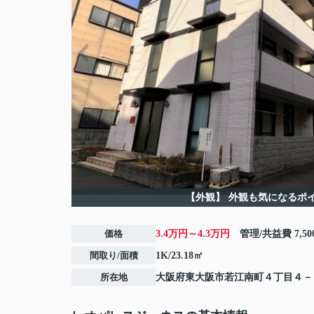
【外観】
外観も気になるポ
価格
3.4万円～4.3万円
管理/共益費
7,5
間取り/面積
1K/23.18㎡
所在地
大阪府
東大阪市
若江南町
４丁目４－