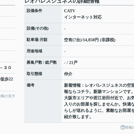
レオパレスジュネスの詳細情報
設備条件
CATV
インターネット対応
設備(その他)
-
駐車場/月額
空有(7台)/14,850円 (非課税)
用途地域
-
募集戸数 / 総戸数
- / 21戸
－３０
取引態様
仲介
 徒歩22
備考
新着情報：レオパレスジュネスの空
報ならコチラ。新築マンションです
情報の見方
大阪市エリアや若江岩田付近で、お
入りのお部屋を探しませんか。快適
らしが送れるように、素敵なお部屋
紹介致します。
情報