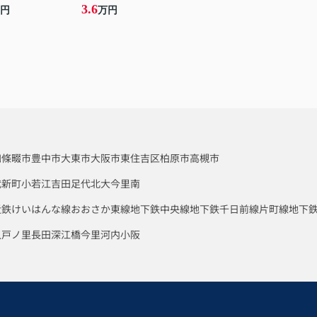
3.6
円
万円
四條畷市
豊中市
大東市
大阪市東住吉区
柏原市
高槻市
代新町
小若江
吉田
足代北
大今里南
近鉄けいはんな線
おおさか東線
地下鉄中央線
地下鉄千日前線
片町線
地下
八戸ノ里
長田
深江橋
今里
河内小阪