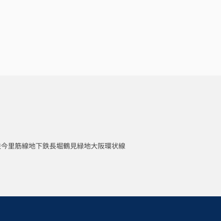
鉄今里筋線
地下鉄長堀鶴見緑地
大阪環状線