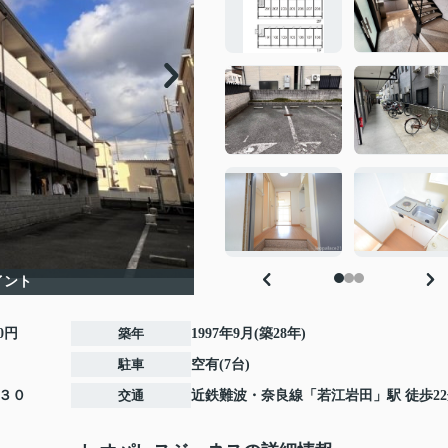
イント
00円
築年
1997年9月(築28年)
駐車
空有(7台)
３０
交通
近鉄難波・奈良線
「
若江岩田
」駅 徒歩2