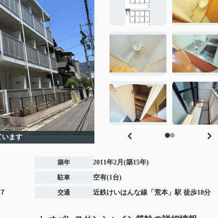
ています
築年
2011年2月(築15年)
駐車
空有(1台)
７
交通
近鉄けいはんな線
「
荒本
」駅 徒歩18分