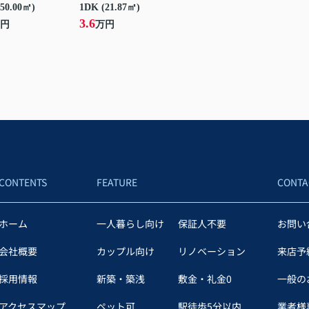
50.00㎡)
1DK (21.87㎡)
3.6
円
万円
CONTENTS
FEATURE
CONTA
ホーム
一人暮らし向け
保証人不要
お問い
会社概要
カップル向け
リノベーション
来店予
採用情報
新築・築浅
敷金・礼金0
一般の
アクセスマップ
ペット可
駅徒歩5分以内
業者様専