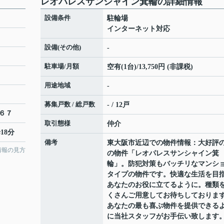
レオパレスサンシャイン箕輪の詳細情報
設備条件
駐輪場
インターネット対応
設備(その他)
-
駐車場/月額
空有(1台)/13,750円 (非課税)
用途地域
-
募集戸数 / 総戸数
- / 12戸
６７
取引態様
仲介
18分
備考
東大阪市近辺での物件情報：大好評
情報の見方
の物件「レオパレスサンシャイン箕
輪」。防犯対策もバッチリなマンシ
タイプの物件です。快適な生活を目
あなたのお役に立てるように。種類
くさんご用意してお待ちしておりま
あなたの最も喜ぶ物件を提供できる
に当社スタッフがお手伝い致します