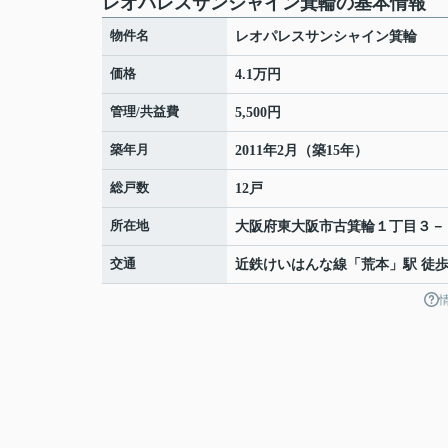
レオパレスサンシャイン箕輪の基本情報
物件名
レオパレスサンシャイン箕輪
価格
4.1万円
管理/共益費
5,500円
築年月
2011年2月（築15年）
総戸数
12戸
所在地
大阪府
東大阪市
古箕輪
１丁目３－
交通
近鉄けいはんな線
「
荒本
」駅 徒歩