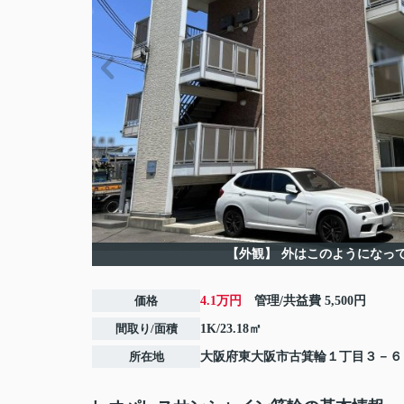
【外観】
外はこのようになっ
価格
4.1万円
管理/共益費
5,500円
間取り/面積
1K/23.18㎡
所在地
大阪府
東大阪市
古箕輪
１丁目３－６