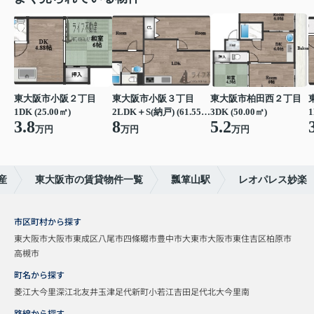
東大阪市小阪２丁目
東大阪市小阪３丁目
東大阪市柏田西２丁目
1DK (25.00㎡)
2LDK＋S(納戸) (61.55㎡)
3DK (50.00㎡)
1
3.8
8
5.2
万円
万円
万円
産
東大阪市の賃貸物件一覧
瓢箪山駅
レオパレス妙楽
市区町村から探す
東大阪市
大阪市東成区
八尾市
四條畷市
豊中市
大東市
大阪市東住吉区
柏原市
高槻市
町名から探す
菱江
大今里
深江北
友井
玉津
足代新町
小若江
吉田
足代北
大今里南
路線から探す