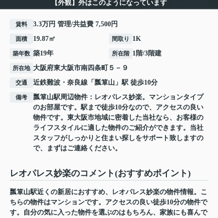
【外観】外はこのようになっています
3.3万円 管理/共益費 7,500円
賃料
19.87㎡
1K
面積
間取り
築19年
1階/3階建
築年数
所在階
大阪府
東大阪市
南四条町
５－９
所在地
近鉄難波・奈良線
「
瓢箪山
」駅 徒歩10分
交通
瓢箪山駅周辺物件：レオパレス妙楽。マンションタイプ
備考
のお部屋です。駅まで徒歩10分なので、アクセスの良い
物件です。東大阪市地域に密着した当社なら、お客様の
ライフスタイルに適した物件のご紹介ができます。当社
スタッフがしっかりと住まい探しをサポート致しますの
で、まずはご連絡ください。
レオパレス妙楽のコメント(おすすめポイント)
瓢箪山駅近くの新居におすすめ、レオパレス妙楽の物件情報。こ
ちらの物件はマンションです。アクセスの良い徒歩10分の物件で
す。自分の気に入った物件を選ぶのはもちろん、家族にも喜んで