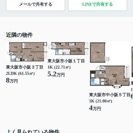
メールで共有する
LINEで共有する
近隣の物件
東大阪市小阪１丁目
東大阪市小阪３丁目
1K (22.71㎡)
5.2
2LDK (61.55㎡)
万円
8
万円
1
東大阪市中小阪５丁目
1K (21.00㎡)
4
万円
よく見られている物件