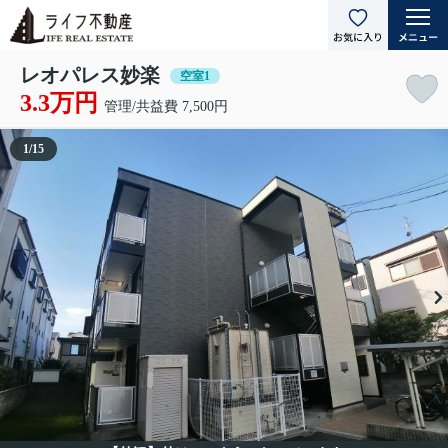
レオパレス妙楽
空室1
3.3万円
管理/共益費 7,500円
1
/
15