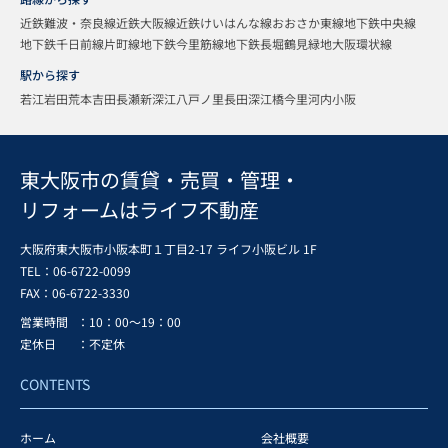
近鉄難波・奈良線
近鉄大阪線
近鉄けいはんな線
おおさか東線
地下鉄中央線
地下鉄千日前線
片町線
地下鉄今里筋線
地下鉄長堀鶴見緑地
大阪環状線
駅から探す
若江岩田
荒本
吉田
長瀬
新深江
八戸ノ里
長田
深江橋
今里
河内小阪
東大阪市の賃貸・売買・管理・
リフォームはライフ不動産
大阪府東大阪市小阪本町１丁目2-17 ライフ小阪ビル 1F
TEL：06-6722-0099
FAX：
06-6722-3330
営業時間
：10：00～19：00
定休日
：不定休
CONTENTS
ホーム
会社概要