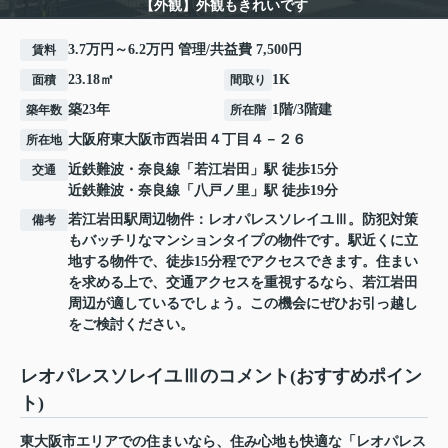
【外観】外観もきれいです
3.7万円～6.2万円 管理/共益費 7,500円
賃料
23.18㎡
1K
面積
間取り
築23年
1階/3階建
築年数
所在階
大阪府
東大阪市
西岩田
４丁目４－２６
所在地
近鉄難波・奈良線
「
若江岩田
」駅 徒歩15分
交通
近鉄難波・奈良線
「
八戸ノ里
」駅 徒歩19分
若江岩田駅周辺物件：レオパレスソレイユⅢ。防犯対策
備考
もバッチリなマンションタイプの物件です。駅近くに立
地する物件で、徒歩15分程でアクセスできます。住まい
を求める上で、交通アクセスを重視するなら、若江岩田
周辺が適しているでしょう。この機会にぜひお引っ越し
をご検討ください。
レオパレスソレイユⅢのコメント(おすすめポイン
ト)
東大阪市エリアでの住まいなら、住み心地も快適な「レオパレス