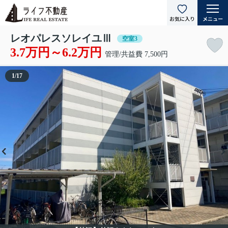
レオパレスソレイユⅢ
空室3
3.7万円～6.2万円
管理/共益費 7,500円
1
/
17