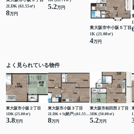
5.2
2LDK (61.55㎡)
万円
8
万円
1
東大阪市中小阪５丁目
1K (21.00㎡)
4
万円
よく見られている物件
東大阪市小阪２丁目
東大阪市小阪３丁目
東大阪市柏田西２丁目
1DK (25.00㎡)
2LDK＋S(納戸) (61.55㎡)
3DK (50.00㎡)
1
3.8
8
5.2
万円
万円
万円