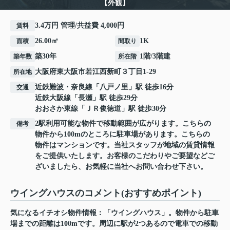
【外観】
3.4万円 管理/共益費 4,000円
賃料
26.00㎡
1K
面積
間取り
築30年
1階/3階建
築年数
所在階
大阪府
東大阪市
若江西新町
３丁目1-29
所在地
近鉄難波・奈良線
「
八戸ノ里
」駅 徒歩16分
交通
近鉄大阪線
「
長瀬
」駅 徒歩29分
おおさか東線
「
ＪＲ俊徳道
」駅 徒歩30分
2駅利用可能な物件で移動範囲が広がります。こちらの
備考
物件から100mのところに駐車場があります。こちらの
物件はマンションです。当社スタッフが地域の賃貸情報
をご提供いたします。お客様のこだわりやご要望などご
ざいましたら、お気軽に当社へお問い合わせ下さい。
ウイングハウスのコメント(おすすめポイント)
気になるイチオシ物件情報：「ウイングハウス」。物件から駐車
場までの距離は100mです。周辺に駅が2つあるので電車での移動