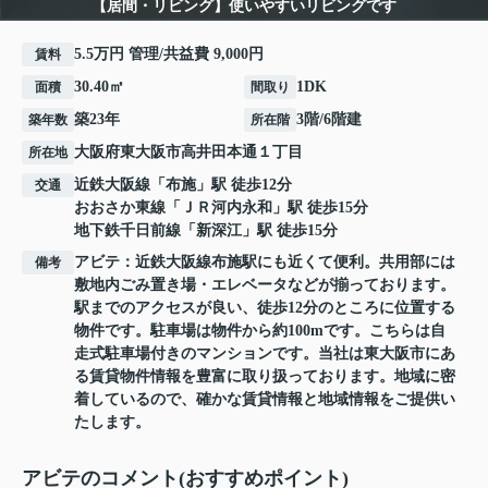
【居間・リビング】使いやすいリビングです
5.5万円 管理/共益費 9,000円
賃料
30.40㎡
1DK
面積
間取り
築23年
3階/6階建
築年数
所在階
大阪府
東大阪市
高井田本通
１丁目
所在地
近鉄大阪線
「
布施
」駅 徒歩12分
交通
おおさか東線
「
ＪＲ河内永和
」駅 徒歩15分
地下鉄千日前線
「
新深江
」駅 徒歩15分
アビテ：近鉄大阪線布施駅にも近くて便利。共用部には
備考
敷地内ごみ置き場・エレベータなどが揃っております。
駅までのアクセスが良い、徒歩12分のところに位置する
物件です。駐車場は物件から約100mです。こちらは自
走式駐車場付きのマンションです。当社は東大阪市にあ
る賃貸物件情報を豊富に取り扱っております。地域に密
着しているので、確かな賃貸情報と地域情報をご提供い
たします。
アビテのコメント(おすすめポイント)