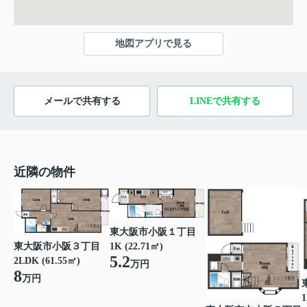
地図アプリで見る
メールで共有する
LINEで共有する
近隣の物件
東大阪市小阪１丁目
東大阪市小阪３丁目
1K (22.71㎡)
5.2
2LDK (61.55㎡)
万円
8
万円
1