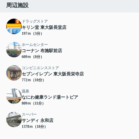
周辺施設
ドラッグストア
キリン堂 東大阪長堂店
197ｍ（3分）
ホームセンター
コーナン 布施駅前店
609ｍ（8分）
コンビニエンスストア
セブンイレブン 東大阪長栄寺店
772ｍ（10分）
温泉
なにわ健康ランド湯ートピア
809ｍ（11分）
スーパー
サンディ 永和店
1378ｍ（18分）