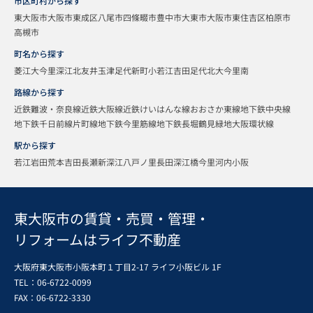
市区町村から探す
東大阪市
大阪市東成区
八尾市
四條畷市
豊中市
大東市
大阪市東住吉区
柏原市
高槻市
町名から探す
菱江
大今里
深江北
友井
玉津
足代新町
小若江
吉田
足代北
大今里南
路線から探す
近鉄難波・奈良線
近鉄大阪線
近鉄けいはんな線
おおさか東線
地下鉄中央線
地下鉄千日前線
片町線
地下鉄今里筋線
地下鉄長堀鶴見緑地
大阪環状線
駅から探す
若江岩田
荒本
吉田
長瀬
新深江
八戸ノ里
長田
深江橋
今里
河内小阪
東大阪市の賃貸・売買・管理・
リフォームはライフ不動産
大阪府東大阪市小阪本町１丁目2-17 ライフ小阪ビル 1F
TEL：06-6722-0099
FAX：
06-6722-3330