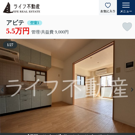
アビテ
空室1
5.5万円
管理/共益費 9,000円
1
/
27