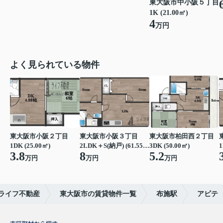
東大阪市中小阪５丁目
1K (21.00㎡)
4
万円
よく見られている物件
東大阪市小阪２丁目
東大阪市小阪３丁目
東大阪市柏田西２丁目
1DK (25.00㎡)
2LDK＋S(納戸) (61.55㎡)
3DK (50.00㎡)
1
3.8
8
5.2
万円
万円
万円
ライフ不動産
東大阪市の賃貸物件一覧
布施駅
アビテ