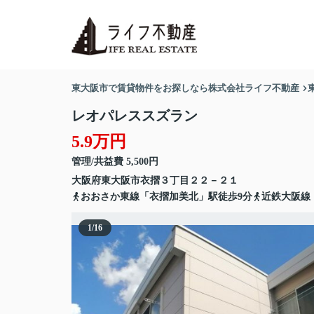
東大阪市で賃貸物件をお探しなら株式会社ライフ不動産
レオパレススズラン
5.9万円
管理/共益費 5,500円
大阪府
東大阪市
衣摺
３丁目２２－２１
おおさか東線「衣摺加美北」駅徒歩9分
近鉄大阪線
1
/
16