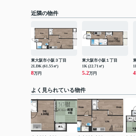
近隣の物件
東大阪市小阪３丁目
東大阪市小阪１丁目
2LDK (61.55㎡)
1K (22.71㎡)
1
8
5.2
4
万円
万円
よく見られている物件