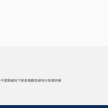
鉄今里筋線
地下鉄長堀鶴見緑地
大阪環状線