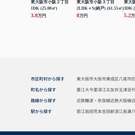
東大阪市小阪２丁目
東大阪市小阪３丁目
東大
1DK (25.00㎡)
2LDK＋S(納戸) (61.55㎡)
3DK (
3.8
8
5.2
万円
万円
万
市区町村から探す
東大阪市
大阪市東成区
八尾市
町名から探す
菱江
大今里
深江北
友井
玉津
足
路線から探す
近鉄難波・奈良線
近鉄大阪線
駅から探す
若江岩田
荒本
吉田
新深江
長瀬