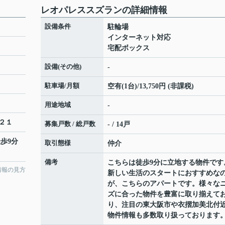
レオパレススズランの詳細情報
設備条件
駐輪場
インターネット対応
宅配ボックス
設備(その他)
-
駐車場/月額
空有(1台)/13,750円 (非課税)
用途地域
-
２１
募集戸数 / 総戸数
- / 14戸
徒歩9分
取引態様
仲介
備考
こちらは徒歩9分に立地する物件です
情報の見方
新しい生活のスタートにおすすめな
が、こちらのアパートです。様々な
ズに合った物件を豊富に取り揃えて
り、注目の東大阪市や衣摺加美北付
物件情報も多数取り扱っております