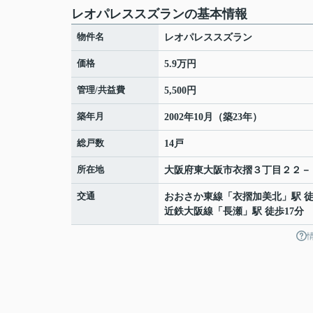
レオパレススズランの基本情報
物件名
レオパレススズラン
価格
5.9万円
管理/共益費
5,500円
築年月
2002年10月（築23年）
総戸数
14戸
所在地
大阪府
東大阪市
衣摺
３丁目２２－
交通
おおさか東線
「
衣摺加美北
」駅 
近鉄大阪線
「
長瀬
」駅 徒歩17分