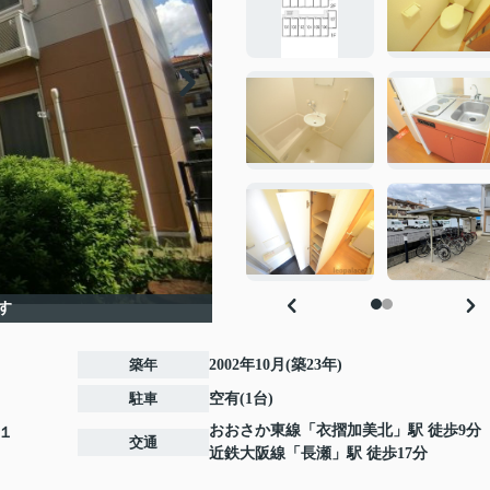
す
築年
2002年10月(築23年)
駐車
空有(1台)
おおさか東線
「
衣摺加美北
」駅 徒歩9分
１
交通
近鉄大阪線
「
長瀬
」駅 徒歩17分