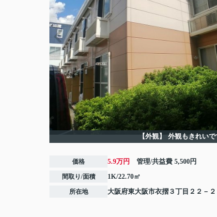
【外観】
外観もきれいで
価格
5.9万円
管理/共益費
5,500円
間取り/面積
1K/22.70㎡
所在地
大阪府
東大阪市
衣摺
３丁目２２－２