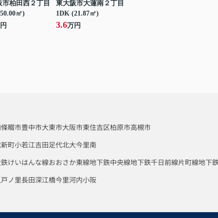
阪市柏田西２丁目
東大阪市大蓮南２丁目
50.00㎡)
1DK (21.87㎡)
3.6
円
万円
四條畷市
豊中市
大東市
大阪市東住吉区
柏原市
高槻市
代新町
小若江
吉田
足代北
大今里南
近鉄けいはんな線
おおさか東線
地下鉄中央線
地下鉄千日前線
片町線
地下
八戸ノ里
長田
深江橋
今里
河内小阪