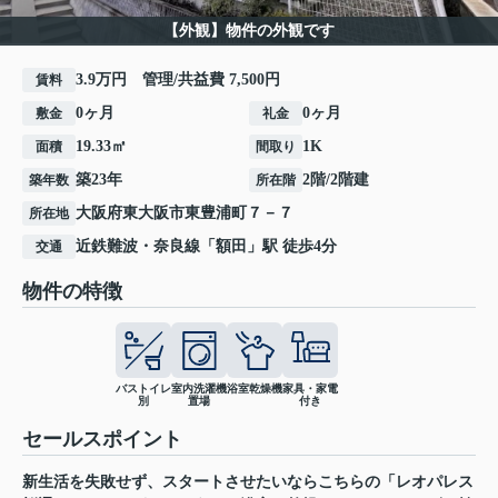
【外観】物件の外観です
3.9万円 管理/共益費 7,500円
賃料
0ヶ月
0ヶ月
敷金
礼金
19.33㎡
1K
面積
間取り
築23年
2階/2階建
築年数
所在階
大阪府
東大阪市
東豊浦町
７－７
所在地
近鉄難波・奈良線
「
額田
」駅 徒歩4分
交通
物件の特徴
バストイレ
室内洗濯機
浴室乾燥機
家具・家電
別
置場
付き
セールスポイント
新生活を失敗せず、スタートさせたいならこちらの「レオパレス