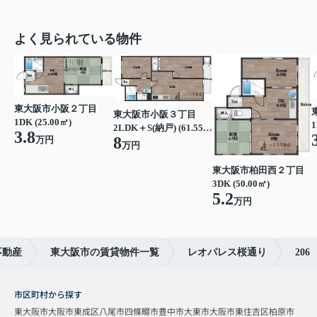
よく見られている物件
東大阪市小阪２丁目
東大阪市小阪３丁目
1DK (25.00㎡)
1
2LDK＋S(納戸) (61.55㎡)
3.8
8
万円
万円
東大阪市柏田西２丁目
3DK (50.00㎡)
5.2
万円
不動産
東大阪市の賃貸物件一覧
レオパレス桜通り
206
市区町村から探す
東大阪市
大阪市東成区
八尾市
四條畷市
豊中市
大東市
大阪市東住吉区
柏原市