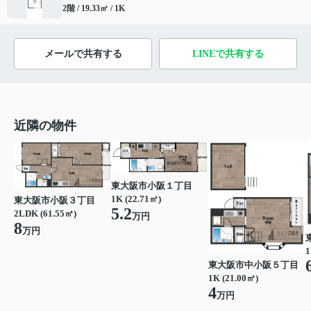
2階 / 19.33㎡ / 1K
メールで共有する
LINEで共有する
近隣の物件
東大阪市小阪１丁目
1K (22.71㎡)
東大阪市小阪３丁目
5.2
2LDK (61.55㎡)
万円
8
万円
1
東大阪市中小阪５丁目
1K (21.00㎡)
4
万円