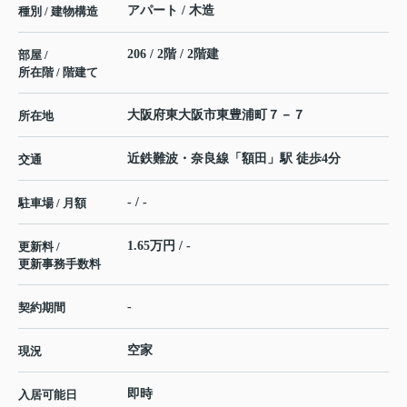
アパート / 木造
種別 / 建物構造
206 / 2階 / 2階建
部屋 /
所在階 / 階建て
大阪府
東大阪市
東豊浦町
７－７
所在地
近鉄難波・奈良線
「
額田
」駅 徒歩4分
交通
- / -
駐車場 / 月額
1.65万円 / -
更新料 /
更新事務手数料
-
契約期間
空家
現況
即時
入居可能日