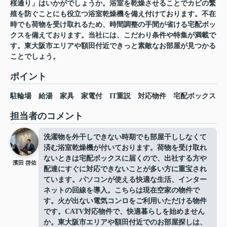
桜通り」はいかがでしょうか。浴室を乾燥させることでカビの繁
殖を防ぐことにも役立つ浴室乾燥機を備え付けております。不在
時でも荷物を受け取れるため、時間調整の手間が省ける宅配ボッ
クスを備えております。当社には、こだわり条件や特集が満載で
す。東大阪市エリアや額田付近できっと素敵なお部屋が見つかる
ことでしょう。
ポイント
駐輪場
給湯
家具
家電付
IT重説
対応物件
宅配ボックス
担当者のコメント
洗濯物を外干しできない時期でも部屋干ししなくて
済む浴室乾燥機が付いております。荷物を受け取れ
ないときは宅配ボックスに届くので、出社する方や
濱田 啓佑
配達にすぐに対応できないことが多い方に重宝され
ています。パソコンが使える快適な生活、インター
ネットの回線を導入。こちらは現在空家の物件で
す。火が出ない電気コンロをご利用いただける物件
です。CATV対応物件で、快適暮らしを始めません
か。東大阪市エリアや額田付近でのお部屋探しは、