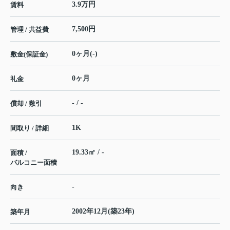
3.9万円
賃料
7,500円
管理 / 共益費
0ヶ月(-)
敷金(保証金)
0ヶ月
礼金
- / -
償却 / 敷引
1K
間取り / 詳細
19.33㎡ / -
面積 /
バルコニー面積
-
向き
2002年12月(築23年)
築年月