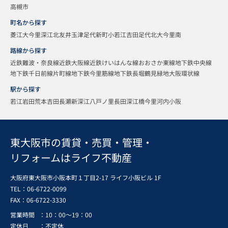
高槻市
町名から探す
菱江
大今里
深江北
友井
玉津
足代新町
小若江
吉田
足代北
大今里南
路線から探す
近鉄難波・奈良線
近鉄大阪線
近鉄けいはんな線
おおさか東線
地下鉄中央線
地下鉄千日前線
片町線
地下鉄今里筋線
地下鉄長堀鶴見緑地
大阪環状線
駅から探す
若江岩田
荒本
吉田
長瀬
新深江
八戸ノ里
長田
深江橋
今里
河内小阪
東大阪市の賃貸・売買・管理・
リフォームはライフ不動産
大阪府東大阪市小阪本町１丁目2-17 ライフ小阪ビル 1F
TEL：06-6722-0099
FAX：
06-6722-3330
営業時間
：10：00～19：00
定休日
：不定休