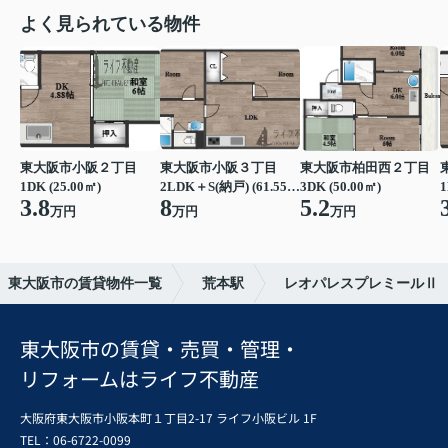
よく見られている物件
東大阪市小阪２丁目
東大阪市小阪３丁目
東大阪市柏田西２丁目
1DK (25.00㎡)
2LDK＋S(納戸) (61.55㎡)
3DK (50.00㎡)
1
3.8
8
5.2
万円
万円
万円
東大阪市の賃貸物件一覧
荒本駅
レオパレスプレミールⅡ
東大阪市の賃貸・売買・管理・
リフォームはライフ不動産
大阪府東大阪市小阪本町１丁目2-17 ライフ小阪ビル 1F
TEL：06-6722-0099