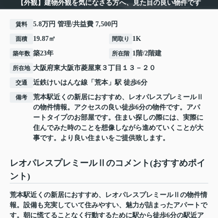
【外観】建物外観を気になさる方へ、見た目の良い物件です
5.8万円 管理/共益費 7,500円
賃料
19.87㎡
1K
面積
間取り
築23年
1階/2階建
築年数
所在階
大阪府
東大阪市
菱屋東
３丁目１３－２０
所在地
近鉄けいはんな線
「
荒本
」駅 徒歩6分
交通
荒本駅近くの新居におすすめ、レオパレスプレミールⅡ
備考
の物件情報。アクセスの良い徒歩6分の物件です。アパ
ートタイプのお部屋です。住まい探しの際には、実際に
住んでみた時のことを想像しながら進めていくことが大
事です。より良い住まいをご提供致します。
レオパレスプレミールⅡのコメント(おすすめポイ
ント)
荒本駅近くの新居におすすめ、レオパレスプレミールⅡの物件情
報。設備も充実していて住みやすい、魅力が詰まったアパートで
す。朝に慌てることなく行動するために駅から徒歩6分の駅近ア