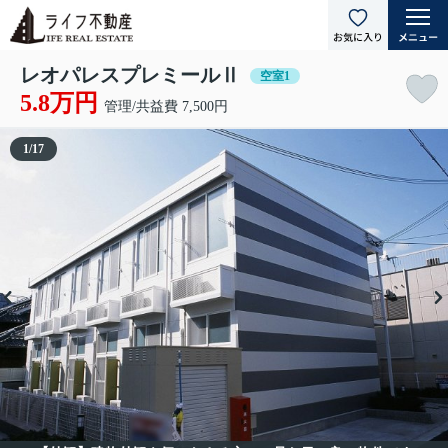
レオパレスプレミールⅡ
空室1
5.8万円
管理/共益費 7,500円
1
/
17