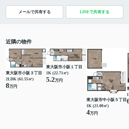
メールで共有する
LINEで共有する
近隣の物件
東大阪市小阪１丁目
東大阪市小阪３丁目
1K (22.71㎡)
5.2
2LDK (61.55㎡)
万円
8
万円
1
東大阪市中小阪５丁目
1K (21.00㎡)
4
万円