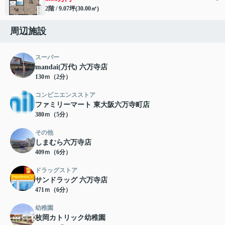
2階 / 9.07坪(30.00㎡)
周辺施設
スーパー
mandai(万代) 六万寺店
130ｍ（2分）
コンビニエンスストア
ファミリーマート 東大阪六万寺町店
380ｍ（5分）
その他
しまむら六万寺店
409ｍ（6分）
ドラッグストア
サンドラッグ 六万寺店
471ｍ（6分）
幼稚園
枚岡カトリック幼稚園