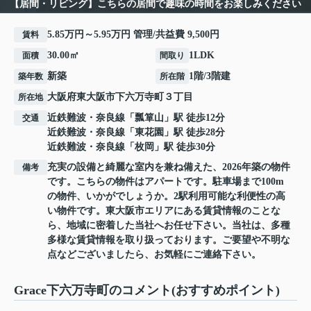
【居間・リビング】こちらの居間で趣味の時間をお楽しみください
5.85万円～5.95万円 管理/共益費 9,500円
賃料
30.00㎡
1LDK
面積
間取り
新築
1階/3階建
築年数
所在階
大阪府
東大阪市
下六万寺町
３丁目
所在地
近鉄難波・奈良線
「
瓢箪山
」駅 徒歩12分
交通
近鉄難波・奈良線
「
東花園
」駅 徒歩28分
近鉄難波・奈良線
「
枚岡
」駅 徒歩30分
充実の設備と綺麗な室内を兼ね備えた、2026年築の物件
備考
です。こちらの物件はアパートです。駐車場まで100m
の物件、いかがでしょうか。2駅利用可能な利便性の高
い物件です。東大阪市エリアにある賃貸情報のことな
ら、地域に密着した当社へお任せ下さい。当社は、多種
多様な賃貸情報を取り扱っております。ご要望や不明な
点などございましたら、お気軽にご連絡下さい。
Grace下六万寺町のコメント(おすすめポイント)