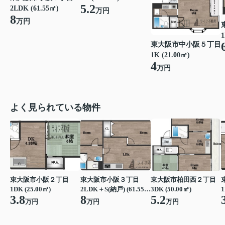
5.2
2LDK (61.55㎡)
万円
8
万円
1
東大阪市中小阪５丁目
1K (21.00㎡)
4
万円
よく見られている物件
東大阪市小阪２丁目
東大阪市小阪３丁目
東大阪市柏田西２丁目
1DK (25.00㎡)
2LDK＋S(納戸) (61.55㎡)
3DK (50.00㎡)
1
3.8
8
5.2
万円
万円
万円