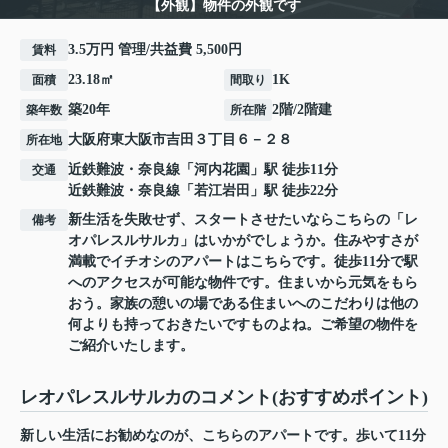
【外観】物件の外観です
3.5万円 管理/共益費 5,500円
賃料
23.18㎡
1K
面積
間取り
築20年
2階/2階建
築年数
所在階
大阪府
東大阪市
吉田
３丁目６－２８
所在地
近鉄難波・奈良線
「
河内花園
」駅 徒歩11分
交通
近鉄難波・奈良線
「
若江岩田
」駅 徒歩22分
新生活を失敗せず、スタートさせたいならこちらの「レ
備考
オパレスルサルカ」はいかがでしょうか。住みやすさが
満載でイチオシのアパートはこちらです。徒歩11分で駅
へのアクセスが可能な物件です。住まいから元気をもら
おう。家族の憩いの場である住まいへのこだわりは他の
何よりも持っておきたいですものよね。ご希望の物件を
ご紹介いたします。
レオパレスルサルカのコメント(おすすめポイント)
新しい生活にお勧めなのが、こちらのアパートです。歩いて11分