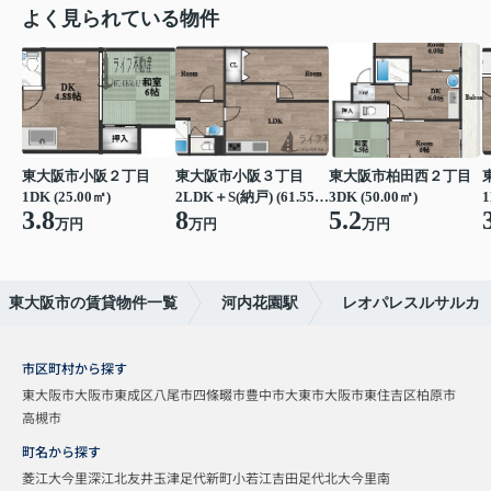
よく見られている物件
東大阪市小阪２丁目
東大阪市小阪３丁目
東大阪市柏田西２丁目
1DK (25.00㎡)
2LDK＋S(納戸) (61.55㎡)
3DK (50.00㎡)
1
3.8
8
5.2
万円
万円
万円
東大阪市の賃貸物件一覧
河内花園駅
レオパレスルサルカ
市区町村から探す
東大阪市
大阪市東成区
八尾市
四條畷市
豊中市
大東市
大阪市東住吉区
柏原市
高槻市
町名から探す
菱江
大今里
深江北
友井
玉津
足代新町
小若江
吉田
足代北
大今里南