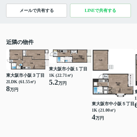
メールで共有する
LINEで共有する
近隣の物件
東大阪市小阪１丁目
東大阪市小阪３丁目
1K (22.71㎡)
5.2
2LDK (61.55㎡)
万円
8
万円
1
東大阪市中小阪５丁目
1K (21.00㎡)
4
万円