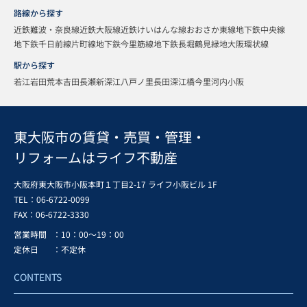
路線から探す
近鉄難波・奈良線
近鉄大阪線
近鉄けいはんな線
おおさか東線
地下鉄中央線
地下鉄千日前線
片町線
地下鉄今里筋線
地下鉄長堀鶴見緑地
大阪環状線
駅から探す
若江岩田
荒本
吉田
長瀬
新深江
八戸ノ里
長田
深江橋
今里
河内小阪
東大阪市の賃貸・売買・管理・
リフォームはライフ不動産
大阪府東大阪市小阪本町１丁目2-17 ライフ小阪ビル 1F
TEL：06-6722-0099
FAX：
06-6722-3330
営業時間
：10：00～19：00
定休日
：不定休
CONTENTS