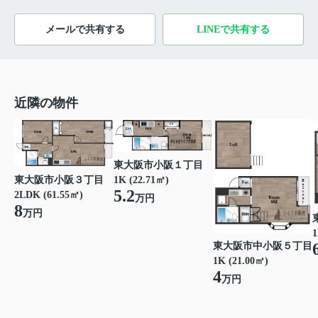
メールで共有する
LINEで共有する
近隣の物件
東大阪市小阪１丁目
東大阪市小阪３丁目
1K (22.71㎡)
5.2
2LDK (61.55㎡)
万円
8
万円
1
東大阪市中小阪５丁目
1K (21.00㎡)
4
万円