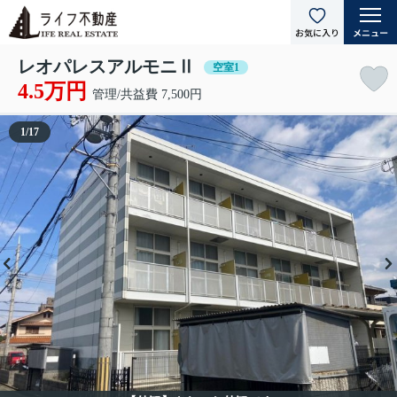
レオパレスアルモニⅡ
空室1
4.5万円
管理/共益費 7,500円
1
/
17