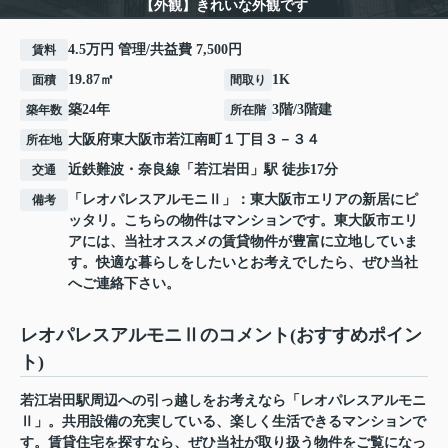
【外観】きれいな外観です
4.5万円 管理/共益費 7,500円
賃料
19.87㎡
1K
面積
間取り
築24年
3階/3階建
築年数
所在階
大阪府
東大阪市
若江南町
１丁目３－３４
所在地
近鉄難波・奈良線
「
若江岩田
」駅 徒歩17分
交通
「レオパレスアルモニⅡ」：東大阪市エリアの新居にピ
備考
ッタリ。こちらの物件はマンションです。東大阪市エリ
アには、当社オススメの賃貸物件が豊富に立地していま
す。快適な暮らしをしたいとお考えでしたら、ぜひ当社
へご連絡下さい。
レオパレスアルモニⅡのコメント(おすすめポイン
ト)
若江岩田駅周辺への引っ越しをお考えなら「レオパレスアルモニ
Ⅱ」。共用設備の充実している、楽しく生活できるマンションで
す。賃貸住宅を探すなら、ぜひ当社が取り扱う物件をご覧になっ