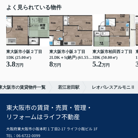
よく見られている物件
東大阪市小阪２丁目
東大阪市小阪３丁目
東大阪市柏田西２丁目
1DK (25.00㎡)
2LDK＋S(納戸) (61.55㎡)
3DK (50.00㎡)
1
3.8
8
5.2
万円
万円
万円
東大阪市の賃貸物件一覧
若江岩田駅
レオパレスアルモニⅡ
東大阪市の賃貸・売買・管理・
リフォームはライフ不動産
大阪府東大阪市小阪本町１丁目2-17 ライフ小阪ビル 1F
TEL：06-6722-0099