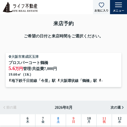
来店予約
ご希望の日付と来店時間をご選択ください。
大阪市東成区玉津
プロスパーコート鶴橋
5.6
万円
管理/共益費
7,000円
19.60㎡（1K）
地下鉄千日前線「今里」駅
大阪環状線「鶴橋」駅
-
2026年8月
前の週
次の週
6
7
8
9
10
11
12
木
金
土
日
月
祝
水