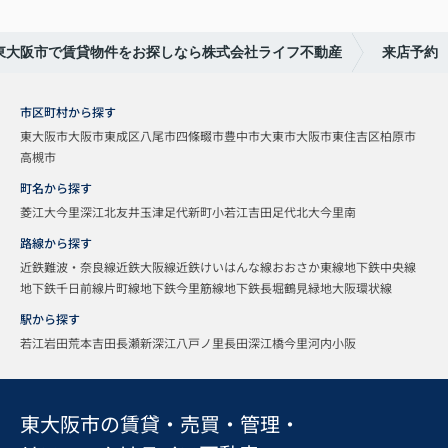
東大阪市で賃貸物件をお探しなら株式会社ライフ不動産
来店予約
市区町村から探す
東大阪市
大阪市東成区
八尾市
四條畷市
豊中市
大東市
大阪市東住吉区
柏原市
高槻市
町名から探す
菱江
大今里
深江北
友井
玉津
足代新町
小若江
吉田
足代北
大今里南
路線から探す
近鉄難波・奈良線
近鉄大阪線
近鉄けいはんな線
おおさか東線
地下鉄中央線
地下鉄千日前線
片町線
地下鉄今里筋線
地下鉄長堀鶴見緑地
大阪環状線
駅から探す
若江岩田
荒本
吉田
長瀬
新深江
八戸ノ里
長田
深江橋
今里
河内小阪
東大阪市の賃貸・売買・管理・