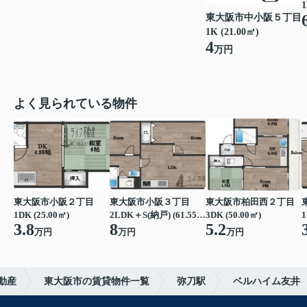
1
東大阪市中小阪５丁目
1K (21.00㎡)
4
万円
よく見られている物件
東大阪市小阪２丁目
東大阪市小阪３丁目
東大阪市柏田西２丁目
1DK (25.00㎡)
2LDK＋S(納戸) (61.55㎡)
3DK (50.00㎡)
1
3.8
8
5.2
万円
万円
万円
動産
東大阪市の賃貸物件一覧
弥刀駅
ベルハイム友井