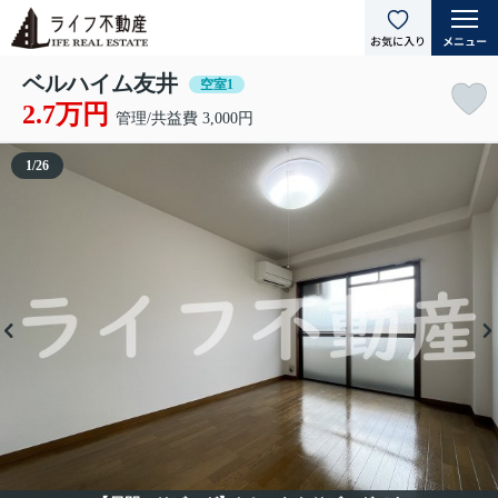
ベルハイム友井
空室1
2.7万円
管理/共益費 3,000円
1
/
26