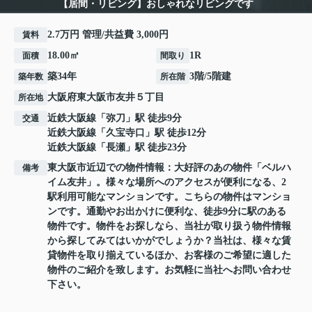
【居間・リビング】おしゃれなリビングです
2.7万円 管理/共益費 3,000円
賃料
18.00㎡
1R
面積
間取り
築34年
3階/5階建
築年数
所在階
大阪府
東大阪市
友井
５丁目
所在地
近鉄大阪線
「
弥刀
」駅 徒歩9分
交通
近鉄大阪線
「
久宝寺口
」駅 徒歩12分
近鉄大阪線
「
長瀬
」駅 徒歩23分
東大阪市近辺での物件情報：大好評のあの物件「ベルハ
備考
イム友井」。様々な場所へのアクセスが便利になる、2
駅利用可能なマンションです。こちらの物件はマンショ
ンです。通勤やお出かけに便利な、徒歩9分に駅のある
物件です。物件をお探しなら、当社が取り扱う物件情報
から探してみてはいかがでしょうか？当社は、様々な賃
貸物件を取り揃えているほか、お客様のご希望に適した
物件のご紹介を致します。お気軽に当社へお問い合わせ
下さい。