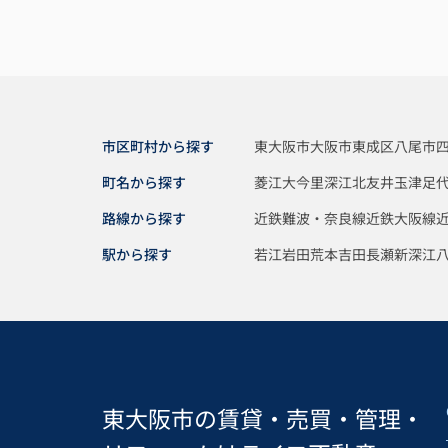
市区町村から探す
東大阪市
大阪市東成区
八尾市
町名から探す
菱江
大今里
深江北
友井
玉津
足
路線から探す
近鉄難波・奈良線
近鉄大阪線
駅から探す
若江岩田
荒本
吉田
長瀬
新深江
東大阪市の賃貸・売買・管理・