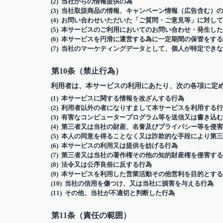
(2) 当社からの情報提供の為
(3) 当社取扱商品の情報、キャンペーン情報（広告含む）
(4) お問い合わせいただいた「ご質問・ご意見等」に対し
(5) 本サービスのご利用においてのお問い合わせ・発生
(6) 本サービスを円滑に運営する為に一定期間の保管をす
(7) 当社のマーケティングデータとして、個人が特定でき
第10条（禁止行為）
利用者は、本サービスの利用にあたり、次の各項に定
(1) 本サービスに関する情報を改ざんする行為
(2) 利用者以外の者になりすまして本サービスを利用する
(3) 有害なコンピュータープログラム等を送信又は書き込
(4) 第三者又は当社の財産、名誉及びプライバシー等を侵
(5) 本人の同意を得ることなく又は詐欺的な手段により第
(6) 本サービスの利用又は提供を妨げる行為
(7) 第三者又は当社の著作権その他の知的財産権を侵害す
(8) 法令又は公序良俗に反する行為
(9) 本サービスを利用した営業活動その他営利を目的とす
(10) 当社の信用を傷つけ、又は当社に損害を与える行為
(11) その他、当社が不適切と判断した行為
第11条（責任の範囲）