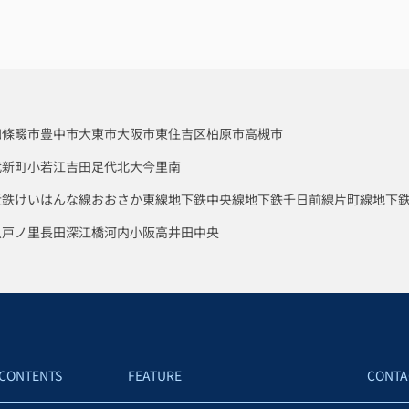
四條畷市
豊中市
大東市
大阪市東住吉区
柏原市
高槻市
代新町
小若江
吉田
足代北
大今里南
近鉄けいはんな線
おおさか東線
地下鉄中央線
地下鉄千日前線
片町線
地下
八戸ノ里
長田
深江橋
河内小阪
高井田中央
CONTENTS
FEATURE
CONTA