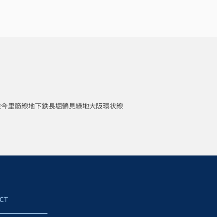
鉄今里筋線
地下鉄長堀鶴見緑地
大阪環状線
CT