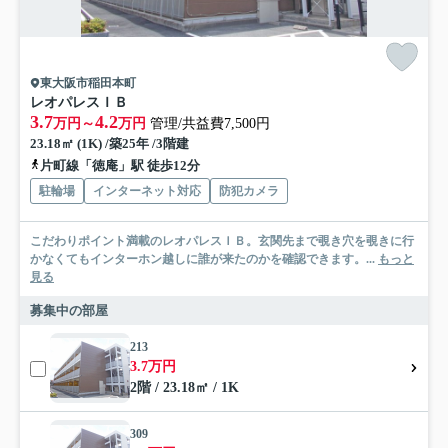
東大阪市稲田本町
レオパレスＩＢ
3.7
4.2
万円～
万円
管理/共益費7,500円
23.18㎡ (1K) /築25年 /3階建
片町線「徳庵」駅 徒歩12分
駐輪場
インターネット対応
防犯カメラ
こだわりポイント満載のレオパレスＩＢ。玄関先まで覗き穴を覗きに行
かなくてもインターホン越しに誰が来たのかを確認できます。...
もっと
見る
募集中の部屋
213
3.7万円
2階 / 23.18㎡ / 1K
309