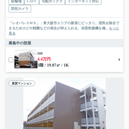
駐輪場
CATV
宅配ボックス
インターネット対応
防犯カメラ
「レオパレスＭＳ」：東大阪市エリアの新居にピッタリ。湿気を除去で
きるためカビや雑菌などの発生が抑えられる、浴室乾燥機を備...
もっと
見る
募集中の部屋
308
4.4万円
3階 / 19.87㎡ / 1K
賃貸マンション