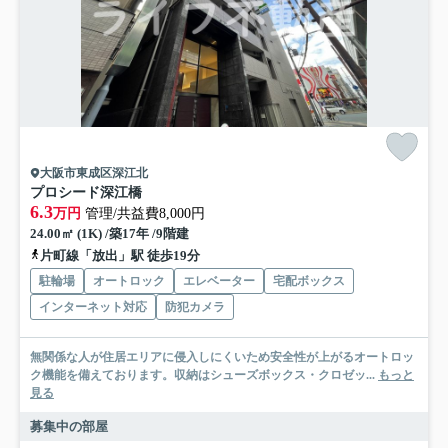
大阪市東成区深江北
プロシード深江橋
6.3
万円
管理/共益費8,000円
24.00㎡ (1K) /築17年 /9階建
片町線「放出」駅 徒歩19分
駐輪場
オートロック
エレベーター
宅配ボックス
インターネット対応
防犯カメラ
無関係な人が住居エリアに侵入しにくいため安全性が上がるオートロッ
ク機能を備えております。収納はシューズボックス・クロゼッ...
もっと
見る
募集中の部屋