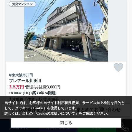
賃貸マンション
東大阪市川田
プレアール川田Ⅱ
3.5
万円
管理/共益費3,000円
18.00㎡ (1K) /築33年 /4階建
片町線「住道」駅 徒歩30分
当サイトでは、お客様の当サイト利用状況把握、サービス向上検討を目的と
駐輪場
インターネット対応
敷地内ごみ置き場
公共下水
して、クッキー（Cookie）を使用しています。
検索条件を変更
まとめてお問い合わせ
詳しくは、当社の
「Cookieの取扱いについて」
をご確認ください。
ぜひ一度見ていただきたい、「プレアール川田Ⅱ」です。一口コンロが
閉じる
来店予約
お問い合わせ
LINE
付いたマンションです。新しい日々を送るにふさわしい、きれ...
もっと