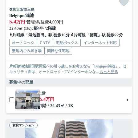
東大阪市三島
Belgique鴻池
5.4
万円
管理/共益費4,000円
22.43㎡ (1K) /築4年 /2階建
片町線「鴻池新田」駅 徒歩10分
片町線「徳庵」駅 徒歩22分
オートロック
CATV
宅配ボックス
インターネット対応
敷地内ごみ置き場
閑静な住宅地
片町線鴻池新田駅周辺への引っ越しをお考えなら「Belgique鴻池」。セ
キュリティ面は、オートロック・TVインターホンな...
もっと見る
募集中の部屋
1階
5.4万円
1階 / 22.43㎡ / 1K
賃貸マンション