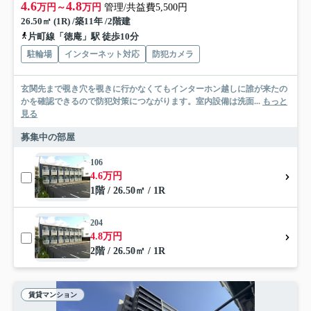
4.6
4.8
万円～
万円
管理/共益費5,500円
26.50㎡ (1R) /築11年 /2階建
片町線「徳庵」駅 徒歩10分
駐輪場
インターネット対応
防犯カメラ
玄関先まで覗き穴を覗きに行かなくてもインターホン越しに誰が来たの
かを確認できるので防犯対策につながります。室内設備は洗面...
もっと
見る
募集中の部屋
106
4.6万円
1階 / 26.50㎡ / 1R
204
4.8万円
2階 / 26.50㎡ / 1R
賃貸マンション