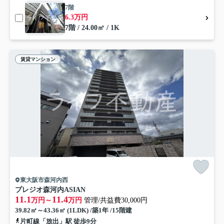
7階
6.3万円
7階 / 24.00㎡ / 1K
賃貸マンション
東大阪市森河内西
プレジオ森河内ASIAN
11.1
11.4
万円～
万円
管理/共益費30,000円
39.82㎡～43.36㎡ (1LDK) /築1年 /15階建
片町線「放出」駅 徒歩9分