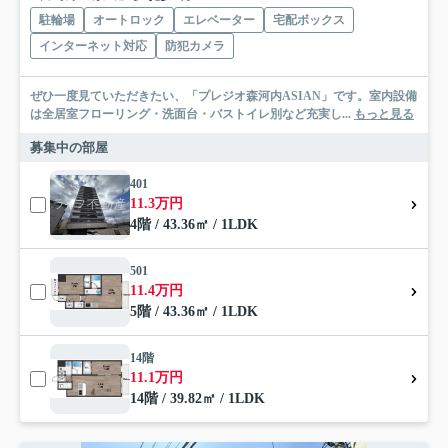
駐輪場
オートロック
エレベーター
宅配ボックス
インターネット対応
防犯カメラ
ぜひ一度見ていただきたい、「プレジオ森河内ASIAN」です。室内設備
は全居室フローリング・洗面台・バストイレ別など充実し...
もっと見る
募集中の部屋
401
11.3万円
4階 / 43.36㎡ / 1LDK
501
11.4万円
5階 / 43.36㎡ / 1LDK
14階
11.1万円
14階 / 39.82㎡ / 1LDK