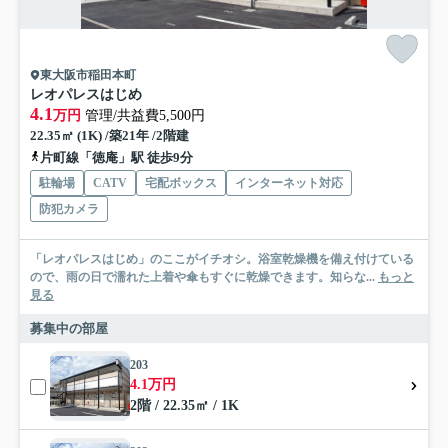
東大阪市稲田本町
レオパレスはじめ
4.1
万円
管理/共益費5,500円
22.35㎡ (1K) /築21年 /2階建
片町線「徳庵」駅 徒歩9分
駐輪場
CATV
宅配ボックス
インターネット対応
防犯カメラ
「レオパレスはじめ」のここがイチオシ。浴室乾燥機を備え付けている
ので、雨の日で濡れた上着や傘もすぐに乾燥できます。知らな...
もっと
見る
募集中の部屋
203
4.1万円
2階 / 22.35㎡ / 1K