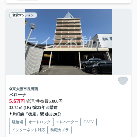
賃貸マンション
東大阪市長田西
ベローナ
5.6
万円
管理/共益費6,000円
33.75㎡ (1R) /築25年 /9階建
片町線「徳庵」駅 徒歩20分
駐輪場
オートロック
エレベーター
CATV
インターネット対応
防犯カメラ