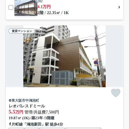
202
4.1万円
2階 / 22.35㎡ / 1K
賃貸マンション
東大阪市中鴻池町
レオパレスドミール
5.5
万円
管理/共益費7,500円
19.87㎡ (1K) /築23年 /3階建
片町線「鴻池新田」駅 徒歩4分