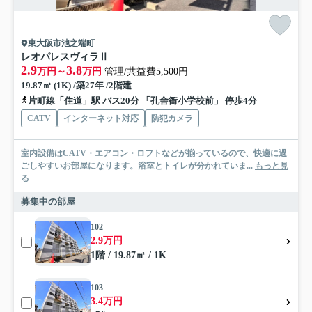
東大阪市池之端町
レオパレスヴィラⅡ
2.9
3.8
万円～
万円
管理/共益費5,500円
19.87㎡ (1K) /築27年 /2階建
片町線「住道」駅 バス20分 「孔舎衙小学校前」 停歩4分
CATV
インターネット対応
防犯カメラ
室内設備はCATV・エアコン・ロフトなどが揃っているので、快適に過
ごしやすいお部屋になります。浴室とトイレが分かれていま...
もっと見
る
募集中の部屋
102
2.9万円
1階 / 19.87㎡ / 1K
103
3.4万円