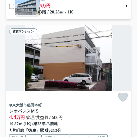
5万円
3階 / 20.28㎡ / 1K
賃貸マンション
東大阪市稲田本町
レオパレスＭＳ
4.4
万円
管理/共益費7,500円
19.87㎡ (1K) /築23年 /3階建
片町線「徳庵」駅 徒歩13分