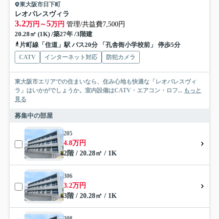
東大阪市日下町
レオパレスヴィラ
3.2
5
万円～
万円
管理/共益費7,500円
20.28㎡ (1K) /築27年 /3階建
片町線「住道」駅 バス20分 「孔舎衙小学校前」 停歩5分
CATV
インターネット対応
防犯カメラ
東大阪市エリアでの住まいなら、住み心地も快適な「レオパレスヴィ
ラ」はいかがでしょうか。室内設備はCATV・エアコン・ロフ...
もっと
見る
募集中の部屋
205
4.8万円
2階 / 20.28㎡ / 1K
306
3.2万円
3階 / 20.28㎡ / 1K
308