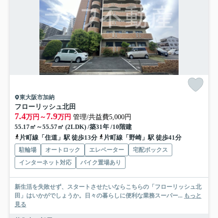
東大阪市加納
フローリッシュ北田
7.4
7.9
万円～
万円
管理/共益費5,000円
55.17㎡～55.57㎡ (2LDK) /築31年 /10階建
片町線「住道」駅 徒歩13分
片町線「野崎」駅 徒歩41分
駐輪場
オートロック
エレベーター
宅配ボックス
インターネット対応
バイク置場あり
新生活を失敗せず、スタートさせたいならこちらの「フローリッシュ北
田」はいかがでしょうか。日々の暮らしに便利な業務スーパー...
もっと
見る