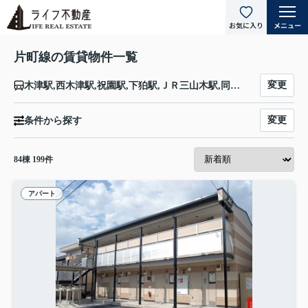
片町線の賃貸物件一覧
変更
木津駅,西木津駅,祝園駅,下狛駅,ＪＲ三山木駅,同志社前駅,京田辺駅,大住駅,松井山手駅,長尾駅,藤阪駅,津田駅,河内磐船駅,星田駅,寝屋川公園駅,忍ケ丘駅,四条畷駅,野崎駅,住道駅,鴻池新田駅,徳庵駅,放出駅,鴫野駅,京橋駅
変更
条件から探す
84
棟
199
件
アパート