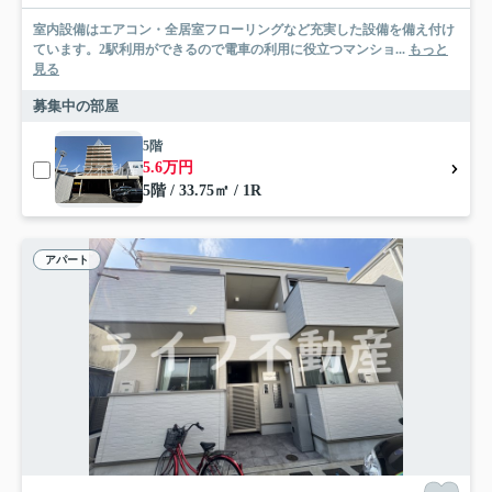
室内設備はエアコン・全居室フローリングなど充実した設備を備え付け
ています。2駅利用ができるので電車の利用に役立つマンショ...
もっと
見る
募集中の部屋
5階
5.6万円
5階 / 33.75㎡ / 1R
アパート