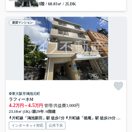
3階 / 60.03㎡ / 2LDK
賃貸マンション
東大阪市鴻池元町
ラフィーネM
4.2
4.5
万円～
万円
管理/共益費3,000円
23.10㎡ (1K) /築29年 /4階建
片町線「鴻池新田」駅 徒歩7分
片町線「徳庵」駅 徒歩29分
片町線
インターネット対応
公共下水