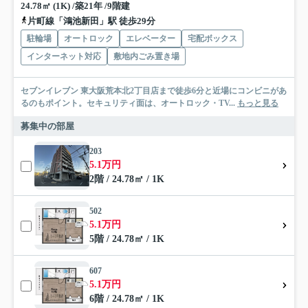
24.78㎡ (1K) /築21年 /9階建
片町線「鴻池新田」駅 徒歩29分
駐輪場
オートロック
エレベーター
宅配ボックス
インターネット対応
敷地内ごみ置き場
セブンイレブン 東大阪荒本北2丁目店まで徒歩6分と近場にコンビニがあ
るのもポイント。セキュリティ面は、オートロック・TV...
もっと見る
募集中の部屋
203
5.1万円
2階 / 24.78㎡ / 1K
502
5.1万円
5階 / 24.78㎡ / 1K
607
5.1万円
6階 / 24.78㎡ / 1K