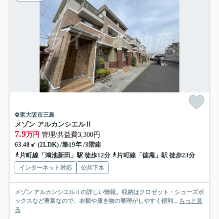
東大阪市三島
メゾン アルカンシエルⅡ
7.9
万円
管理/共益費3,300円
63.48㎡ (2LDK) /築19年 /3階建
片町線「鴻池新田」駅 徒歩12分
片町線「徳庵」駅 徒歩23分
インターネット対応
公共下水
メゾン アルカンシエルⅡの詳しい情報。収納はクロゼット・シューズボ
ックスなど豊富なので、衣類や履き物の整理がしやすく便利...
もっと見
る