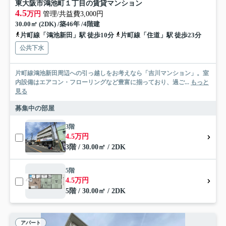
東大阪市鴻池町１丁目の賃貸マンション
4.5
万円
管理/共益費3,000円
30.00㎡ (2DK) /築46年 /4階建
片町線「鴻池新田」駅 徒歩10分
片町線「住道」駅 徒歩23分
公共下水
片町線鴻池新田周辺への引っ越しをお考えなら「吉川マンション」。室
内設備はエアコン・フローリングなど豊富に揃っており、過ご...
もっと
見る
募集中の部屋
3階
4.5万円
3階 / 30.00㎡ / 2DK
5階
4.5万円
5階 / 30.00㎡ / 2DK
アパート