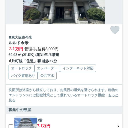
東大阪市今米
ルルド今米
7.1
万円
管理/共益費8,000円
60.03㎡ (2LDK) /築31年 /6階建
片町線「住道」駅 徒歩37分
オートロック
エレベーター
インターネット対応
バイク置場あり
公共下水
洗面所は浴室から独立しており、お風呂の湿気を避けられます。建物の
エントランスには防犯対策として優れているオートロック機能...
もっと
見る
募集中の部屋
3階
7.1万円