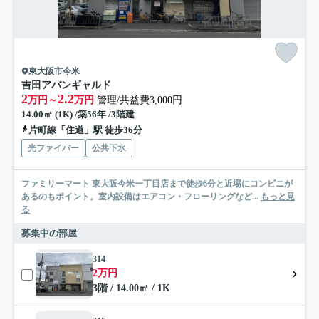
東大阪市今米
吉田アバンギャルド
2
2.2
万円～
万円
管理/共益費3,000円
14.00㎡ (1K) /築56年 /3階建
片町線「住道」駅 徒歩36分
光ファイバー
公共下水
ファミリーマート 東大阪今米一丁目店まで徒歩6分と近場にコンビニが
あるのもポイント。室内設備はエアコン・フローリングなど...
もっと見
る
募集中の部屋
314
2万円
3階 / 14.00㎡ / 1K