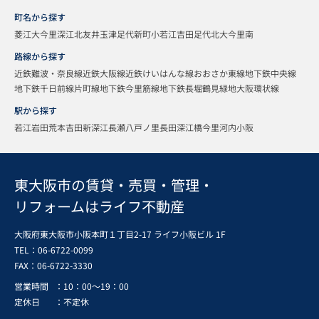
町名から探す
菱江
大今里
深江北
友井
玉津
足代新町
小若江
吉田
足代北
大今里南
路線から探す
近鉄難波・奈良線
近鉄大阪線
近鉄けいはんな線
おおさか東線
地下鉄中央線
地下鉄千日前線
片町線
地下鉄今里筋線
地下鉄長堀鶴見緑地
大阪環状線
駅から探す
若江岩田
荒本
吉田
新深江
長瀬
八戸ノ里
長田
深江橋
今里
河内小阪
東大阪市の賃貸・売買・管理・
リフォームはライフ不動産
大阪府東大阪市小阪本町１丁目2-17 ライフ小阪ビル 1F
TEL：06-6722-0099
FAX：
06-6722-3330
営業時間
：10：00～19：00
定休日
：不定休