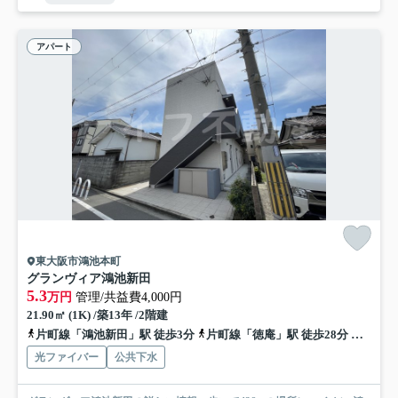
アパート
東大阪市鴻池本町
グランヴィア鴻池新田
5.3
万円
管理/共益費4,000円
21.90㎡ (1K) /築13年 /2階建
片町線「鴻池新田」駅 徒歩3分
片町線「徳庵」駅 徒歩28分
地下鉄
光ファイバー
公共下水