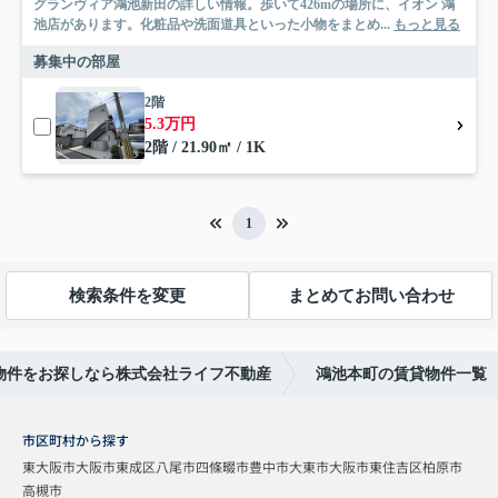
グランヴィア鴻池新田の詳しい情報。歩いて426mの場所に、イオン 鴻
池店があります。化粧品や洗面道具といった小物をまとめ...
もっと見る
募集中の部屋
2階
5.3万円
2階 / 21.90㎡ / 1K
1
検索条件を変更
まとめてお問い合わせ
物件をお探しなら株式会社ライフ不動産
鴻池本町の賃貸物件一覧
市区町村から探す
東大阪市
大阪市東成区
八尾市
四條畷市
豊中市
大東市
大阪市東住吉区
柏原市
高槻市