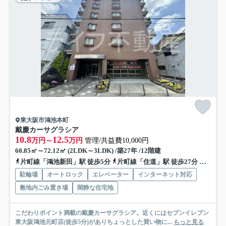
東大阪市鴻池本町
戴慶カーサグラシア
10.8
12.5
万円～
万円
管理/共益費10,000円
60.85㎡～72.12㎡ (2LDK～3LDK) /築27年 /12階建
片町線「鴻池新田」駅 徒歩5分
片町線「住道」駅 徒歩27分
片町線
駐輪場
オートロック
エレベーター
インターネット対応
敷地内ごみ置き場
閑静な住宅地
こだわりポイント満載の戴慶カーサグラシア。近くにはセブンイレブン
東大阪鴻池元町店(徒歩5分)がありちょっとした買い物に...
もっと見る