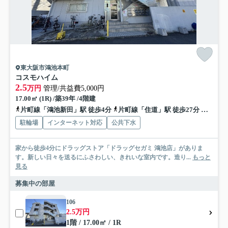
東大阪市鴻池本町
コスモハイム
2.5
万円
管理/共益費5,000円
17.00㎡ (1R) /築39年 /4階建
片町線「鴻池新田」駅 徒歩4分
片町線「住道」駅 徒歩27分
片町線
駐輪場
インターネット対応
公共下水
家から徒歩4分にドラッグストア「ドラッグセガミ 鴻池店」がありま
す。新しい日々を送るにふさわしい、きれいな室内です。造り...
もっと
見る
募集中の部屋
106
2.5万円
1階 / 17.00㎡ / 1R