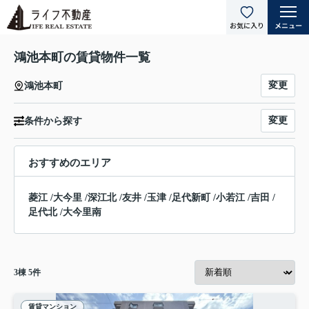
鴻池本町の賃貸物件一覧
変更
鴻池本町
変更
条件から探す
おすすめのエリア
菱江
/
大今里
/
深江北
/
友井
/
玉津
/
足代新町
/
小若江
/
吉田
/
足代北
/
大今里南
3
棟
5
件
賃貸マンション