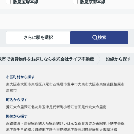
阪急宝塚本線
阪急京都本線
さらに駅を選択
検索
阪市で賃貸物件をお探しなら株式会社ライフ不動産
沿線から探す
市区町村から探す
東大阪市
大阪市東成区
八尾市
四條畷市
豊中市
大東市
大阪市東住吉区
柏原市
高槻市
町名から探す
菱江
大今里
深江北
友井
玉津
足代新町
小若江
吉田
足代北
大今里南
路線から探す
近鉄難波・奈良線
近鉄大阪線
近鉄けいはんな線
おおさか東線
地下鉄中央線
地下鉄千日前線
片町線
地下鉄今里筋線
地下鉄長堀鶴見緑地
大阪環状線