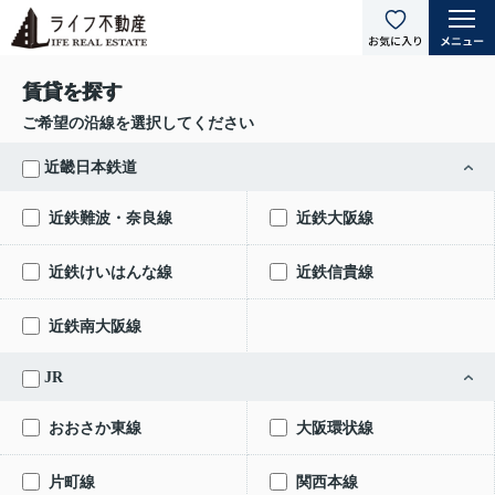
賃貸を探す
ご希望の沿線を選択してください
近畿日本鉄道
近鉄難波・奈良線
近鉄大阪線
近鉄けいはんな線
近鉄信貴線
近鉄南大阪線
JR
おおさか東線
大阪環状線
片町線
関西本線