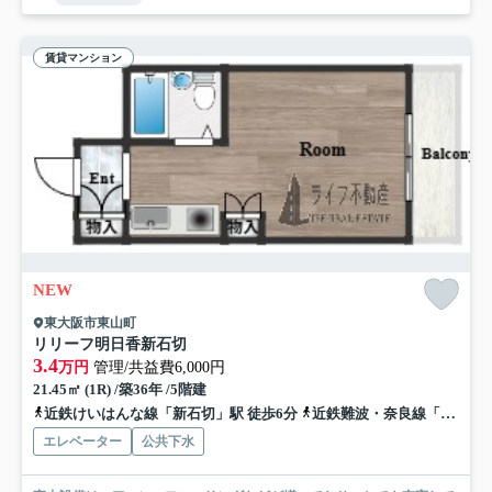
賃貸マンション
NEW
東大阪市東山町
リリーフ明日香新石切
3.4
万円
管理/共益費6,000円
21.45㎡ (1R) /築36年 /5階建
近鉄けいはんな線「新石切」駅 徒歩6分
近鉄難波・奈良線「額田」駅 徒歩14分
エレベーター
公共下水