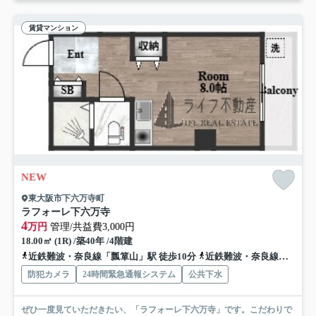
賃貸マンション
NEW
東大阪市下六万寺町
ラフォーレ下六万寺
4
万円
管理/共益費3,000円
18.00㎡ (1R) /築40年 /4階建
近鉄難波・奈良線「瓢箪山」駅 徒歩10分
近鉄難波・奈良線「東花園」駅 徒歩21分
防犯カメラ
24時間緊急通報システム
公共下水
ぜひ一度見ていただきたい、「ラフォーレ下六万寺」です。こだわりで