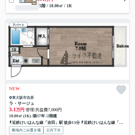
5階 / 18.00㎡ / 1R
アパート
NEW
東大阪市吉原
ラ・サージュ
3.1
万円
管理/共益費7,000円
18.00㎡ (1K) /築37年 /2階建
近鉄けいはんな線「吉田」駅 徒歩13分
近鉄けいはんな線「荒本」駅 徒歩22分
敷地内ごみ置き場
公共下水