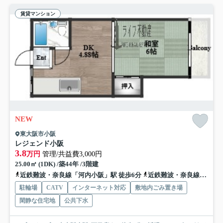
賃貸マンション
NEW
東大阪市小阪
レジェンド小阪
3.8
万円
管理/共益費3,000円
25.00㎡ (1DK) /築44年 /3階建
近鉄難波・奈良線「河内小阪」駅 徒歩6分
近鉄難波・奈良線「八戸ノ里」駅 徒歩9分
駐輪場
CATV
インターネット対応
敷地内ごみ置き場
閑静な住宅地
公共下水