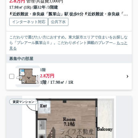
2.8
万円
管理/共益費3,000円
17.98㎡ (1R) /築32年 /3階建
近鉄難波・奈良線「瓢箪山」駅 徒歩9分
近鉄難波・奈良線「東花園」駅 徒歩18分
インターネット対応
公共下水
こだわりで選びたい方におすすめ。東大阪市エリアで住まいをお探しな
ら「プレアール瓢箪山Ⅱ」。こだわりポイント満載のプレアー...
もっと
見る
募集中の部屋
1階
2.8万円
1階 / 17.98㎡ / 1R
賃貸マンション