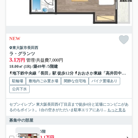
NEW
東大阪市長田西
ラ・グランツ
3.1
万円
管理/共益費7,000円
18.00㎡ (1R) /築49年 /5階建
地下鉄中央線「長田」駅 徒歩12分
おおさか東線「高井田中央」駅 徒歩16分
駐輪場
敷地内ごみ置き場
閑静な住宅地
バイク置場あり
公共下水
セブンイレブン 東大阪長田西4丁目店まで徒歩4分と近場にコンビニがあ
るのもポイント。1台の空きがただいま駐車エリアにあり...
もっと見る
募集中の部屋
5階
3.1万円