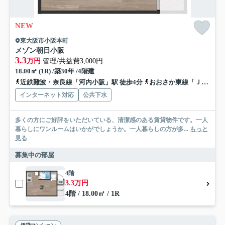
NEW
東大阪市小阪本町
メゾン朝日小阪
3.3
万円
管理/共益費3,000円
18.00㎡ (1R) /築30年 /4階建
近鉄難波・奈良線「河内小阪」駅 徒歩4分
おおさか東線「ＪＲ河内永和」駅 徒歩11分
インターネット対応
公共下水
多くの方にご好評をいただいている、清潔感のある賃貸物件です。一人
暮らしにワンルームはいかがでしょうか。一人暮らしの方が多...
もっと
見る
募集中の部屋
4階
3.3万円
4階 / 18.00㎡ / 1R