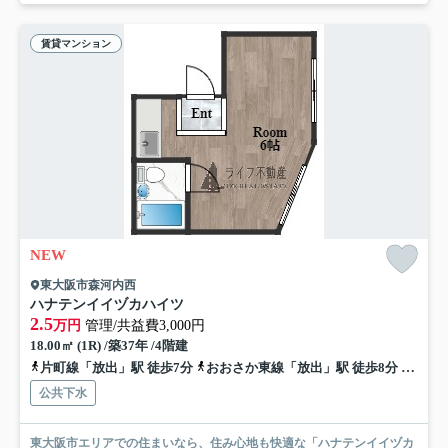
賃貸マンション
NEW
東大阪市森河内西
ハナテンイイヅカハイツ
2.5
万円
管理/共益費3,000円
18.00㎡ (1R) /築37年 /4階建
片町線「放出」駅 徒歩7分
おおさか東線「放出」駅 徒歩8分
おおさ
公共下水
東大阪市エリアでの住まいなら、住み心地も快適な「ハナテンイイヅカ