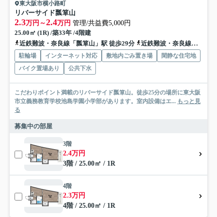
東大阪市横小路町
リバーサイド瓢箪山
2.3
2.4
万円～
万円
管理/共益費5,000円
25.00㎡ (1R) /築33年 /4階建
近鉄難波・奈良線「瓢箪山」駅 徒歩29分
近鉄難波・奈良線「枚岡」駅 徒歩39分
駐輪場
インターネット対応
敷地内ごみ置き場
閑静な住宅地
バイク置場あり
公共下水
こだわりポイント満載のリバーサイド瓢箪山。徒歩25分の場所に東大阪
市立義務教育学校池島学園小学部があります。室内設備はエ...
もっと見
る
募集中の部屋
3階
2.4万円
3階 / 25.00㎡ / 1R
4階
2.3万円
4階 / 25.00㎡ / 1R