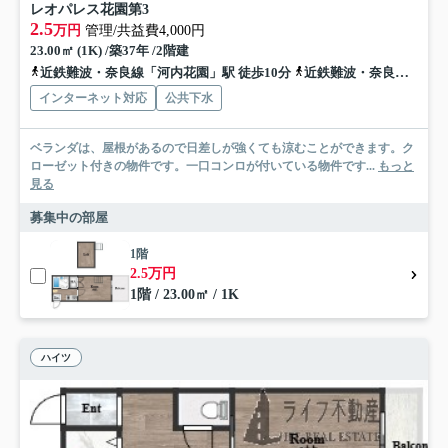
レオパレス花園第3
2.5
万円
管理/共益費4,000円
23.00㎡ (1K) /築37年 /2階建
近鉄難波・奈良線「河内花園」駅 徒歩10分
近鉄難波・奈良線「東花園」駅 徒歩14分
インターネット対応
公共下水
ベランダは、屋根があるので日差しが強くても涼むことができます。ク
ローゼット付きの物件です。一口コンロが付いている物件です...
もっと
見る
募集中の部屋
1階
2.5万円
1階 / 23.00㎡ / 1K
ハイツ