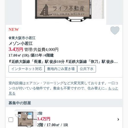
NEW
東大阪市小若江
メゾン小若江
3.4
万円
管理/共益費4,000円
17.00㎡ (1R) /築35年 /4階建
近鉄大阪線「長瀬」駅 徒歩10分
近鉄大阪線「弥刀」駅 徒歩16分
インターネット対応
敷地内ごみ置き場
公共下水
室内設備はエアコン・フローリングなど大変充実しております。一口コ
ンロが付いている物件です。敷金も不要ですので、住み替えに...
もっと
見る
募集中の部屋
2階
3.4万円
2階 / 17.00㎡ / 1R