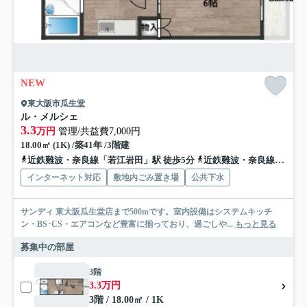
NEW
東大阪市瓜生堂
ル・メルシェ
3.3
万円
管理/共益費7,000円
18.00㎡ (1K) /築41年 /3階建
近鉄難波・奈良線「若江岩田」駅 徒歩5分
近鉄難波・奈良線「八戸ノ里」駅 徒歩18分
インターネット対応
敷地内ごみ置き場
公共下水
サンディ 東大阪瓜生堂店まで500mです。室内設備はシステムキッチ
ン・BS･CS・エアコンなど豊富に揃っており、過ごしや...
もっと見る
募集中の部屋
3階
3.3万円
3階 / 18.00㎡ / 1K