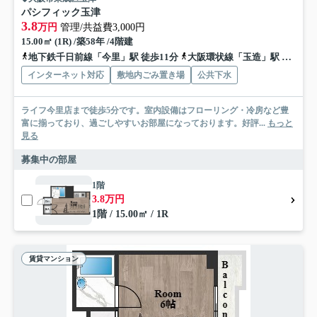
パシフィック玉津
3.8
万円
管理/共益費3,000円
15.00㎡ (1R) /築58年 /4階建
地下鉄千日前線「今里」駅 徒歩11分
大阪環状線「玉造」駅 徒歩11分
インターネット対応
敷地内ごみ置き場
公共下水
ライフ今里店まで徒歩5分です。室内設備はフローリング・冷房など豊
富に揃っており、過ごしやすいお部屋になっております。好評...
もっと
見る
募集中の部屋
1階
3.8万円
1階 / 15.00㎡ / 1R
賃貸マンション