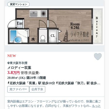
賃貸マンション
NEW
東大阪市衣摺
メロディー双葉
3.8
万円
管理/共益費-
20.00㎡ (1K) /築28年 /3階建
近鉄大阪線「長瀬」駅 徒歩10分
近鉄大阪線「弥刀」駅 徒歩12分
光ファイバー
公共下水
室内設備はエアコン・フローリングなどが揃っているので、快適に過ご
しやすいお部屋になります。凸凹がなく、天板がフラットなの...
もっと