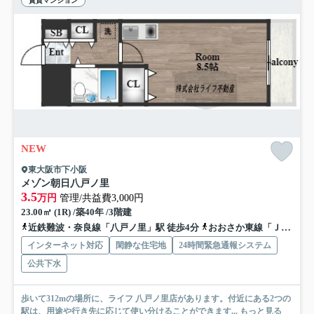
賃貸マンション
NEW
東大阪市下小阪
メゾン朝日八戸ノ里
3.5
万円
管理/共益費3,000円
23.00㎡ (1R) /築40年 /3階建
近鉄難波・奈良線「八戸ノ里」駅 徒歩4分
おおさか東線「ＪＲ河内永和」駅 徒歩25分
インターネット対応
閑静な住宅地
24時間緊急通報システム
公共下水
歩いて312mの場所に、ライフ 八戸ノ里店があります。付近にある2つの
駅は、用途や行き先に応じて使い分けることができます...
もっと見る