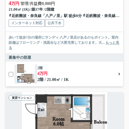
4
万円
管理/共益費8,000円
21.00㎡ (1K) /築37年 /2階建
近鉄難波・奈良線「八戸ノ里」駅 徒歩8分
近鉄難波・奈良線「河内小阪」駅 徒歩21分
インターネット対応
公共下水
歩いて徒歩7分の場所にサンディ 八戸ノ里店があるのもポイント。室内
設備はフローリング・洗面台など大変充実しております。大...
もっと見
る
募集中の部屋
2階
4万円
2階 / 21.00㎡ / 1K
賃貸マンション