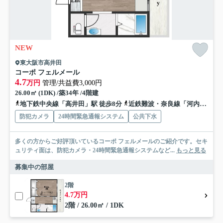
NEW
東大阪市高井田
コーポ フェルメール
4.7
万円
管理/共益費3,000円
26.00㎡ (1DK) /築34年 /4階建
地下鉄中央線「高井田」駅 徒歩8分
近鉄難波・奈良線「河内永和」駅 徒歩11分
防犯カメラ
24時間緊急通報システム
公共下水
多くの方からご好評頂いているコーポ フェルメールのご紹介です。セキ
ュリティ面は、防犯カメラ・24時間緊急通報システムなど...
もっと見る
募集中の部屋
2階
4.7万円
2階 / 26.00㎡ / 1DK