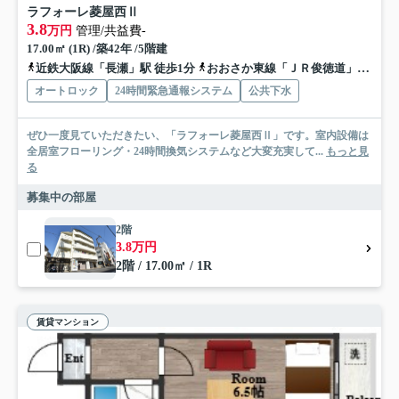
ラフォーレ菱屋西Ⅱ
3.8
万円
管理/共益費-
17.00㎡ (1R) /築42年 /5階建
近鉄大阪線「長瀬」駅 徒歩1分
おおさか東線「ＪＲ俊徳道」駅 徒歩14分
オートロック
24時間緊急通報システム
公共下水
ぜひ一度見ていただきたい、「ラフォーレ菱屋西Ⅱ」です。室内設備は
全居室フローリング・24時間換気システムなど大変充実して...
もっと見
る
募集中の部屋
2階
3.8万円
2階 / 17.00㎡ / 1R
賃貸マンション