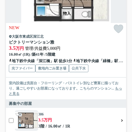
NEW
大阪市東成区深江北
ビクトリーマンション雅
3.5
万円
管理/共益費5,000円
16.00㎡ (1R) /築41年 /5階建
地下鉄中央線「深江橋」駅 徒歩3分
地下鉄中央線「緑橋」駅 徒歩14分
光ファイバー
敷地内ごみ置き場
公共下水
室内設備は洗面台・フローリング・バストイレ別など豊富に揃ってお
り、過ごしやすいお部屋になっております。こちらのマンション...
もっ
と見る
募集中の部屋
306
3.5万円
3階 / 16.00㎡ / 1R