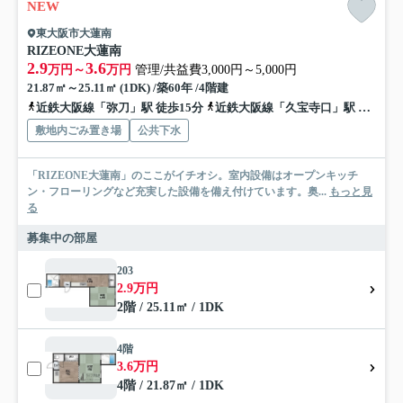
NEW
東大阪市大蓮南
RIZEONE大蓮南
2.9
3.6
万円～
万円
管理/共益費3,000円～5,000円
21.87㎡～25.11㎡ (1DK) /築60年 /4階建
近鉄大阪線「弥刀」駅 徒歩15分
近鉄大阪線「久宝寺口」駅 徒歩15分
敷地内ごみ置き場
公共下水
「RIZEONE大蓮南」のここがイチオシ。室内設備はオープンキッチ
ン・フローリングなど充実した設備を備え付けています。奥...
もっと見
る
募集中の部屋
203
2.9万円
2階 / 25.11㎡ / 1DK
4階
3.6万円
4階 / 21.87㎡ / 1DK