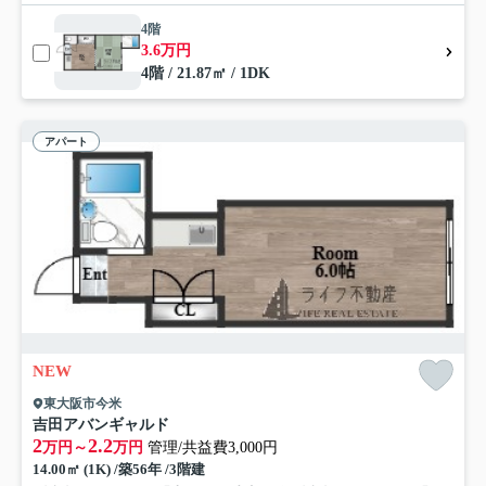
4階
3.6万円
4階 / 21.87㎡ / 1DK
アパート
NEW
東大阪市今米
吉田アバンギャルド
2
2.2
万円～
万円
管理/共益費3,000円
14.00㎡ (1K) /築56年 /3階建