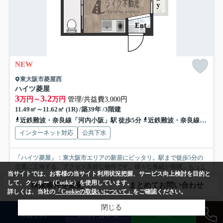
NEW
東大阪市菱屋西
ハイツ菱屋
3
3.2
万円～
万円
管理/共益費3,000円
11.49㎡～11.62㎡ (1R) /築39年 /3階建
近鉄難波・奈良線「河内小阪」駅 徒歩5分
近鉄難波・奈良線「河内永和」駅 徒歩8分
インターネット対応
公共下水
「ハイツ菱屋」：東大阪市エリアの新居にピッタリ。駅まで徒歩5分の
位置に立地する、アクセス良好な物件です。様々な番組が視聴...
もっと
当サイトでは、お客様の当サイト利用状況把握、サービス向上検討を目的と
見る
して、クッキー（Cookie）を使用しています。
検索条件を変更
まとめてお問い合わせ
詳しくは、当社の
「Cookieの取扱いについて」
をご確認ください。
募集中の部屋
閉じる
1階
来店予約
お問い合わせ
LINE
3万円