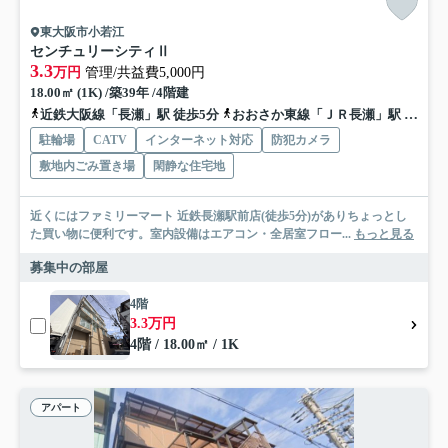
東大阪市小若江
センチュリーシティⅡ
3.3
万円
管理/共益費5,000円
18.00㎡ (1K) /築39年 /4階建
近鉄大阪線「長瀬」駅 徒歩5分
おおさか東線「ＪＲ長瀬」駅 徒歩16分
駐輪場
CATV
インターネット対応
防犯カメラ
敷地内ごみ置き場
閑静な住宅地
近くにはファミリーマート 近鉄長瀬駅前店(徒歩5分)がありちょっとし
た買い物に便利です。室内設備はエアコン・全居室フロー...
もっと見る
募集中の部屋
4階
3.3万円
4階 / 18.00㎡ / 1K
アパート