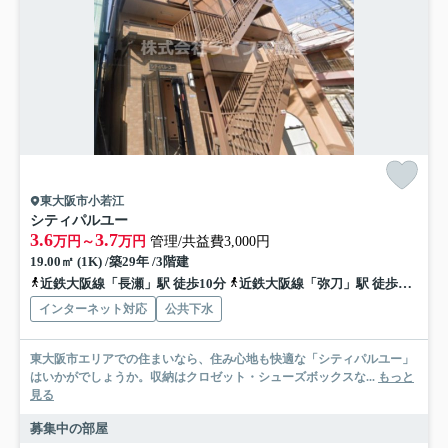
東大阪市小若江
シティパルユー
3.6
3.7
万円～
万円
管理/共益費3,000円
19.00㎡ (1K) /築29年 /3階建
近鉄大阪線「長瀬」駅 徒歩10分
近鉄大阪線「弥刀」駅 徒歩17分
インターネット対応
公共下水
東大阪市エリアでの住まいなら、住み心地も快適な「シティパルユー」
はいかがでしょうか。収納はクロゼット・シューズボックスな...
もっと
見る
募集中の部屋