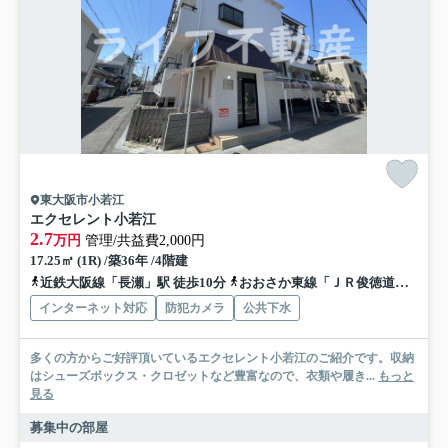
東大阪市小若江
エクセレント小若江
2.7
万円
管理/共益費2,000円
17.25㎡ (1R) /築36年 /4階建
近鉄大阪線「長瀬」駅 徒歩10分
おおさか東線「ＪＲ俊徳道」駅 徒歩22分
インターネット対応
防犯カメラ
公共下水
多くの方からご好評頂いているエクセレント小若江のご紹介です。収納
はシューズボックス・クロゼットなど豊富なので、衣類や履き...
もっと
見る
募集中の部屋