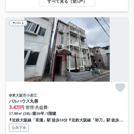
すべて見る（全5戸）
アパート
東大阪市小若江
パルハウス丸善
3.4
万円
管理/共益費-
17.00㎡ (1R) /築36年 /3階建
近鉄大阪線「長瀬」駅 徒歩10分
近鉄大阪線「弥刀」駅 徒歩18分
公共下水