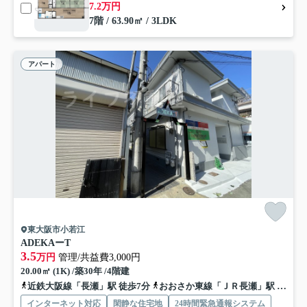
7.2万円
7階 / 63.90㎡ / 3LDK
アパート
東大阪市小若江
ADEKAーT
3.5
万円
管理/共益費3,000円
20.00㎡ (1K) /築30年 /4階建
近鉄大阪線「長瀬」駅 徒歩7分
おおさか東線「ＪＲ長瀬」駅 徒歩17分
インターネット対応
閑静な住宅地
24時間緊急通報システム