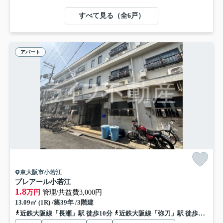
すべて見る（全6戸）
アパート
東大阪市小若江
プレアール小若江
1.8
万円
管理/共益費3,000円
13.09㎡ (1R) /築39年 /3階建
近鉄大阪線「長瀬」駅 徒歩10分
近鉄大阪線「弥刀」駅 徒歩15分