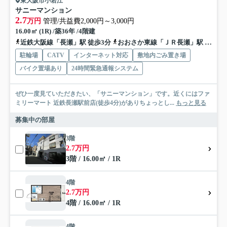
東大阪市小若江
サニーマンション
2.7
万円
管理/共益費2,000円～3,000円
16.00㎡ (1R) /築36年 /4階建
近鉄大阪線「長瀬」駅 徒歩3分
おおさか東線「ＪＲ長瀬」駅 徒歩13分
駐輪場
CATV
インターネット対応
敷地内ごみ置き場
バイク置場あり
24時間緊急通報システム
ぜひ一度見ていただきたい、「サニーマンション」です。近くにはファ
ミリーマート 近鉄長瀬駅前店(徒歩4分)がありちょっとし...
もっと見る
募集中の部屋
3階
2.7万円
3階 / 16.00㎡ / 1R
4階
2.7万円
4階 / 16.00㎡ / 1R
4階