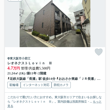
東大阪市小若江
レオネクストＬｏｖｉｎ Ⅲ
4.7
万円
管理/共益費5,500円
21.24㎡ (1K) /築11年 /2階建
近鉄大阪線「長瀬」駅 徒歩14分
おおさか東線「ＪＲ長瀬」駅 徒歩22分
駐輪場
インターネット対応
防犯カメラ
こだわりで選びたい方におすすめ。東大阪市エリアで住まいをお探しな
ら「レオネクストＬｏｖｉｎ Ⅲ」。室内設備は洗面所独立・...
もっと
見る