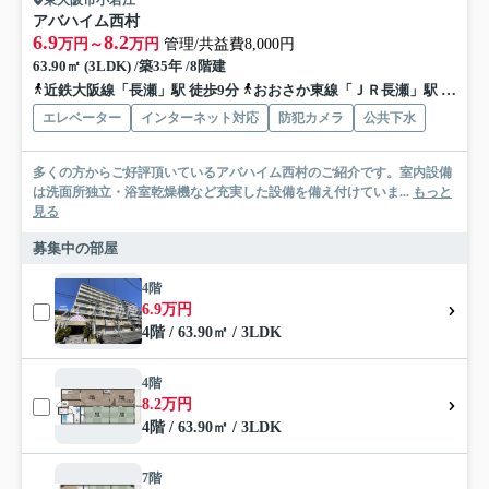
東大阪市小若江
アバハイム西村
6.9
8.2
万円～
万円
管理/共益費8,000円
63.90㎡ (3LDK) /築35年 /8階建
近鉄大阪線「長瀬」駅 徒歩9分
おおさか東線「ＪＲ長瀬」駅 徒歩20分
エレベーター
インターネット対応
防犯カメラ
公共下水
多くの方からご好評頂いているアバハイム西村のご紹介です。室内設備
は洗面所独立・浴室乾燥機など充実した設備を備え付けていま...
もっと
見る
募集中の部屋
4階
6.9万円
4階 / 63.90㎡ / 3LDK
4階
8.2万円
4階 / 63.90㎡ / 3LDK
7階