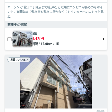
ローソン 小若江二丁目店まで徒歩6分と近場にコンビニがあるのもポイ
ント。玄関先まで覗き穴を覗きに行かなくてもインターホン...
もっと見
る
募集中の部屋
2階
3.4万円
2階 / 17.00㎡ / 1R
賃貸マンション