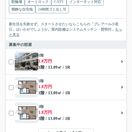
駐輪場
オートロック
CATV
インターネット対応
閑静な住宅地
24時間ゴミ出し可
新生活を失敗せず、スタートさせたいならこちらの「プレアール小若
江」はいかがでしょうか。室内設備はシステムキッチン・照明付...
もっ
と見る
募集中の部屋
1階
1.8万円
1階 / 13.09㎡ / 1R
1階
1.8万円
1階 / 13.09㎡ / 1R
3階
1.8万円
3階 / 13.09㎡ / 1R