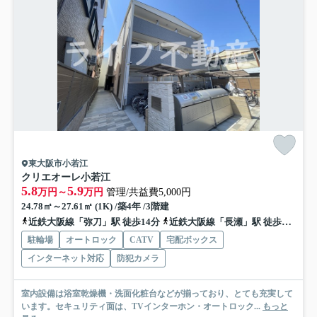
東大阪市小若江
クリエオーレ小若江
5.8
5.9
万円～
万円
管理/共益費5,000円
24.78㎡～27.61㎡ (1K) /築4年 /3階建
近鉄大阪線「弥刀」駅 徒歩14分
近鉄大阪線「長瀬」駅 徒歩14分
駐輪場
オートロック
CATV
宅配ボックス
インターネット対応
防犯カメラ
室内設備は浴室乾燥機・洗面化粧台などが揃っており、とても充実して
います。セキュリティ面は、TVインターホン・オートロック...
もっと