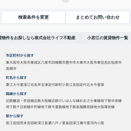
検索条件を変更
まとめてお問い合わせ
貸物件をお探しなら株式会社ライフ不動産
小若江の賃貸物件一覧
市区町村から探す
東大阪市
大阪市東成区
八尾市
四條畷市
豊中市
大東市
大阪市東住吉区
柏原市
高槻市
町名から探す
菱江
大今里
深江北
友井
玉津
足代新町
小若江
吉田
足代北
大今里南
路線から探す
近鉄難波・奈良線
近鉄大阪線
近鉄けいはんな線
おおさか東線
地下鉄中央線
地下鉄千日前線
片町線
地下鉄今里筋線
地下鉄長堀鶴見緑地
大阪環状線
駅から探す
若江岩田
荒本
吉田
新深江
長瀬
八戸ノ里
長田
深江橋
今里
河内小阪