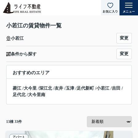
小若江の賃貸物件一覧
変更
小若江
変更
条件から探す
おすすめのエリア
菱江
/
大今里
/
深江北
/
友井
/
玉津
/
足代新町
/
小若江
/
吉田
/
足代北
/
大今里南
13
棟
33
件
アパート