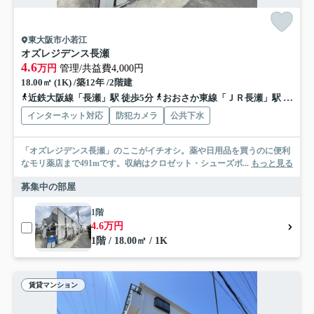
東大阪市小若江
オズレジデンス長瀬
4.6
万円
管理/共益費4,000円
18.00㎡ (1K) /築12年 /2階建
近鉄大阪線「長瀬」駅 徒歩5分
おおさか東線「ＪＲ長瀬」駅 徒歩15分
インターネット対応
防犯カメラ
公共下水
「オズレジデンス長瀬」のここがイチオシ。薬や日用品を買うのに便利
なモリ薬店まで491mです。収納はクロゼット・シューズボ...
もっと見る
募集中の部屋
1階
4.6万円
1階 / 18.00㎡ / 1K
賃貸マンション