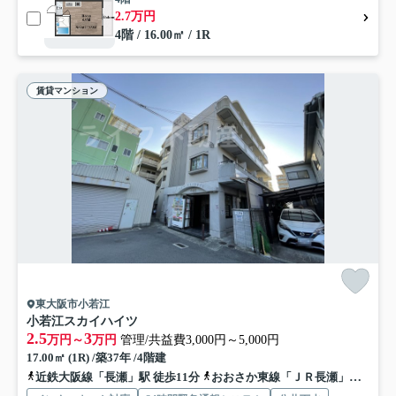
2.7万円
4階 / 16.00㎡ / 1R
賃貸マンション
東大阪市小若江
小若江スカイハイツ
2.5
3
万円～
万円
管理/共益費3,000円～5,000円
17.00㎡ (1R) /築37年 /4階建
近鉄大阪線「長瀬」駅 徒歩11分
おおさか東線「ＪＲ長瀬」駅 徒歩21分