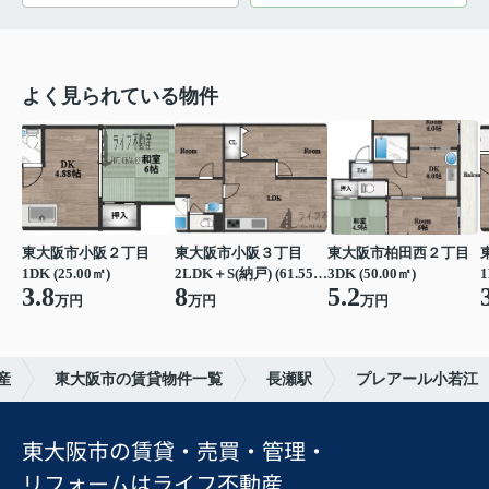
よく見られている物件
東大阪市小阪２丁目
東大阪市小阪３丁目
東大阪市柏田西２丁目
1DK (25.00㎡)
2LDK＋S(納戸) (61.55㎡)
3DK (50.00㎡)
1
3.8
8
5.2
万円
万円
万円
産
東大阪市の賃貸物件一覧
長瀬駅
プレアール小若江
東大阪市の賃貸・売買・管理・
リフォームはライフ不動産