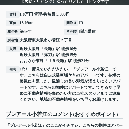
【居間・リビング】ゆったりとしたリビングです
1.8万円 管理/共益費 3,000円
賃料
13.09㎡
1R
面積
間取り
築39年
1階/3階建
築年数
所在階
大阪府
東大阪市
小若江
２丁目
所在地
近鉄大阪線
「
長瀬
」駅 徒歩10分
交通
近鉄大阪線
「
弥刀
」駅 徒歩15分
おおさか東線
「
ＪＲ長瀬
」駅 徒歩21分
ぜひ一度見ていただきたい、「プレアール小若江」で
備考
す。こちらは自走式駐車場付きのアパートです。冬場の
換気にも適した、風通しの良い湿気が溜まりにくいアパ
ートです。こちらの物件はアパートです。できるだけ早
めに不動産情報を集めたい方は当社スタッフまでご連絡
ください。地域の不動産情報をいち早くお届けします。
プレアール小若江のコメント(おすすめポイント)
「プレアール小若江」のここがイチオシ。こちらの物件はアパー