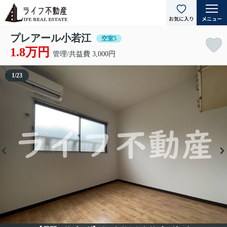
プレアール小若江
空室5
1.8万円
管理/共益費 3,000円
1
/
23