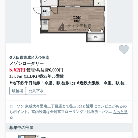
大阪市東成区大今里南
メゾンロータリー
5.6
万円
管理/共益費6,000円
35.00㎡ (1LDK) /築55年 /5階建
地下鉄千日前線「今里」駅 徒歩5分
近鉄大阪線「今里」駅 徒歩5分
駐輪場
公共下水
ローソン 東成大今里南二丁目店まで徒歩3分と近場にコンビニがあるの
もポイント。室内設備は全居室フローリング・脱衣所・バス...
もっと見
る
募集中の部屋