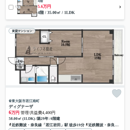
4階
5.6万円
4階 / 35.00㎡ / 1LDK
賃貸マンション
東大阪市若江南町
ディグナーザ
6
万円
管理/共益費4,400円
58.00㎡ (1LDK) /築29年 /4階建
近鉄難波・奈良線「若江岩田」駅 徒歩19分
近鉄難波・奈良線「八戸ノ里」駅 徒歩29分