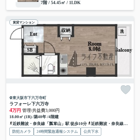
7階 / 54.45㎡ / 1LDK
賃貸マンション
東大阪市下六万寺町
ラフォーレ下六万寺
4
万円
管理/共益費3,000円
18.00㎡ (1R) /築40年 /4階建
近鉄難波・奈良線「瓢箪山」駅 徒歩10分
近鉄難波・奈良線「東花園」駅 徒歩21分
防犯カメラ
24時間緊急通報システム
公共下水