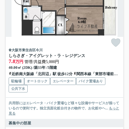
大阪市東住吉区今川
しらさぎ・アイグレット・ラ・レジデンス
7.8
万円
管理/共益費5,000円
40.00㎡ (2DK) /築33年 /5階建
近鉄南大阪線「北田辺」駅 徒歩12分
関西本線「東部市場前」駅 徒歩14分
駐輪場
オートロック
エレベーター
バイク置場あり
公共下水
共用部にはエレベータ・バイク置場など様々な設備やサービスが揃って
いるので便利です。独立洗面化粧台付きの物件で、お化粧やヘ...
もっと
見る
募集中の部屋