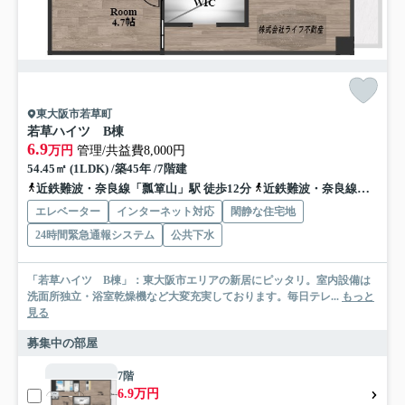
東大阪市若草町
若草ハイツ B棟
6.9
万円
管理/共益費8,000円
54.45㎡ (1LDK) /築45年 /7階建
近鉄難波・奈良線「瓢箪山」駅 徒歩12分
近鉄難波・奈良線「東花園」駅 徒歩17分
エレベーター
インターネット対応
閑静な住宅地
24時間緊急通報システム
公共下水
「若草ハイツ B棟」：東大阪市エリアの新居にピッタリ。室内設備は
洗面所独立・浴室乾燥機など大変充実しております。毎日テレ...
もっと
見る
募集中の部屋
7階
6.9万円