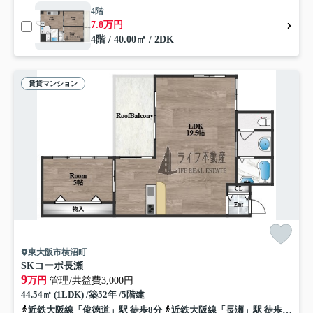
4階
7.8万円
4階 / 40.00㎡ / 2DK
賃貸マンション
東大阪市横沼町
SKコーポ長瀬
9
万円
管理/共益費3,000円
44.54㎡ (1LDK) /築52年 /5階建
近鉄大阪線「俊徳道」駅 徒歩8分
近鉄大阪線「長瀬」駅 徒歩8分