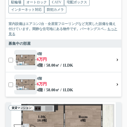
駐輪場
オートロック
CATV
宅配ボックス
インターネット対応
防犯カメラ
室内設備はエアコン2台・全居室フローリングなど充実した設備を備え
付けています。閑静な住宅地にある物件です。パーキングスペ...
もっと
見る
募集中の部屋
4階
6万円
4階 / 58.00㎡ / 1LDK
4階
6万円
4階 / 58.00㎡ / 1LDK
賃貸マンション