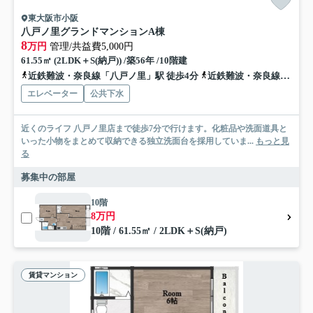
東大阪市小阪
八戸ノ里グランドマンションA棟
8
万円
管理/共益費5,000円
61.55㎡ (2LDK＋S(納戸)) /築56年 /10階建
近鉄難波・奈良線「八戸ノ里」駅 徒歩4分
近鉄難波・奈良線「河内小阪」駅 徒歩14分
エレベーター
公共下水
近くのライフ 八戸ノ里店まで徒歩7分で行けます。化粧品や洗面道具と
いった小物をまとめて収納できる独立洗面台を採用していま...
もっと見
る
募集中の部屋
10階
8万円
10階 / 61.55㎡ / 2LDK＋S(納戸)
賃貸マンション