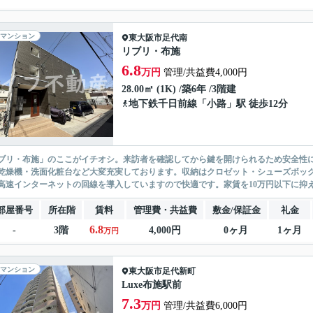
マンション
東大阪市
足代南
リブリ・布施
6.8
万円
管理/共益費4,000円
28.00㎡ (1K) /築6年 /3階建
地下鉄千日前線
「
小路
」駅 徒歩12分
ブリ・布施」のここがイチオシ。来訪者を確認してから鍵を開けられるため安全性
乾燥機・洗面化粧台など大変充実しております。収納はクロゼット・シューズボッ
高速インターネットの回線を導入していますので快適です。家賃を10万円以下に抑え
部屋番号
所在階
賃料
管理費・共益費
敷金/保証金
礼金
6.8
-
3階
4,000円
0ヶ月
1ヶ月
万円
マンション
東大阪市
足代新町
Luxe布施駅前
7.3
万円
管理/共益費6,000円