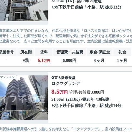
28.05㎡ (1K) /築17年 /9階建
地下鉄千日前線
「
小路
」駅 徒歩13分
市東成区エリアでの住まいなら、住み心地も快適な「ロネスタ新深江」はいかがで
留守中に注文した商品が届くので、配送時間を気にせず注文ができる宅配ボックス
ど豊富なので、広々と空間を利用することも可能です。室内設備は浴室乾燥機・洗面
部屋番号
所在階
賃料
管理費・共益費
敷金/保証金
礼金
6.1
-
9階
6,000円
0ヶ月
1ヶ月
万円
マンション
東大阪市
長堂
ロクマグランデ
8.5
万円
管理/共益費8,000円
51.00㎡ (2LDK) /築28年 /10階建
地下鉄千日前線
「
小路
」駅 徒歩14分
大阪線布施駅周辺への引っ越しをお考えなら「ロクマグランデ」。室内設備はフロ