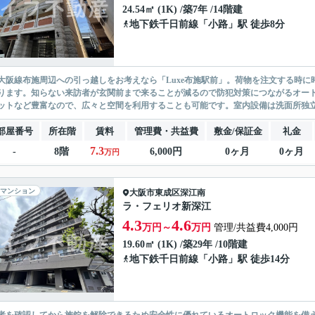
24.54㎡ (1K) /築7年 /14階建
地下鉄千日前線
「
小路
」駅 徒歩8分
大阪線布施周辺への引っ越しをお考えなら「Luxe布施駅前」。荷物を注文する時
ります。知らない来訪者が玄関前まで来ることが減るので防犯対策につながるオー
ットなど豊富なので、広々と空間を利用することも可能です。室内設備は洗面所独立・
部屋番号
所在階
賃料
管理費・共益費
敷金/保証金
礼金
7.3
-
8階
6,000円
0ヶ月
0ヶ月
万円
マンション
大阪市東成区
深江南
ラ・フェリオ新深江
4.3
4.6
万円～
万円
管理/共益費4,000円
19.60㎡ (1K) /築29年 /10階建
地下鉄千日前線
「
小路
」駅 徒歩14分