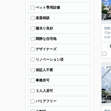
ペット専用設備
楽器相談
陽当り良好
近鉄
てお
ロゼ
閑静な住宅地
デザイナーズ
リノベーション済
賃貸
保証人不要
事務所可
２人入居可
バリアフリー