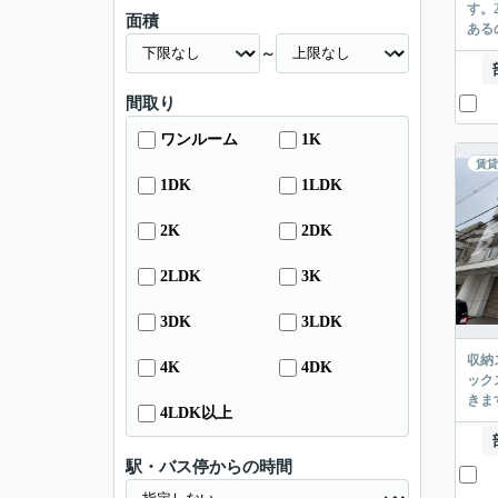
す。
面積
ある
～
間取り
ワンルーム
1K
賃貸
1DK
1LDK
2K
2DK
2LDK
3K
3DK
3LDK
収納
4K
4DK
ック
きま
4LDK以上
駅・バス停からの時間