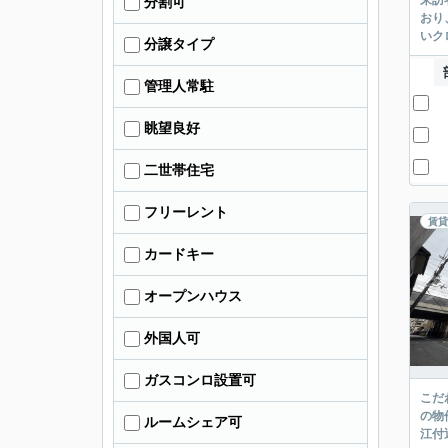
来訪
分割可
おり
いク
分譲タイプ
管理人常駐
眺望良好
二世帯住宅
フリーレント
賃貸
カードキー
オープンハウス
外国人可
ガスコンロ設置可
こだ
の物
ルームシェア可
江付