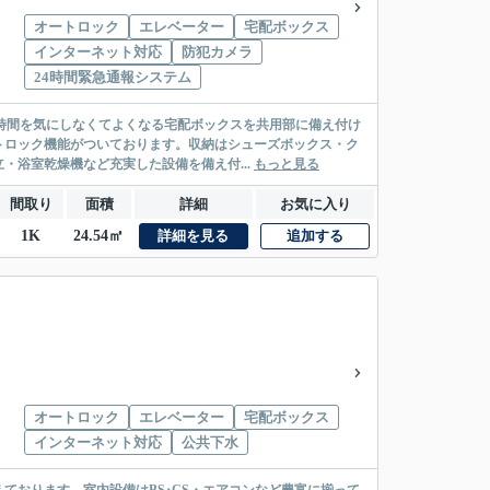
オートロック
エレベーター
宅配ボックス
インターネット対応
防犯カメラ
24時間緊急通報システム
に時間を気にしなくてよくなる宅配ボックスを共用部に備え付け
トロック機能がついております。収納はシューズボックス・ク
浴室乾燥機など充実した設備を備え付...
もっと見る
間取り
面積
詳細
お気に入り
1K
24.54㎡
詳細を見る
追加する
オートロック
エレベーター
宅配ボックス
インターネット対応
公共下水