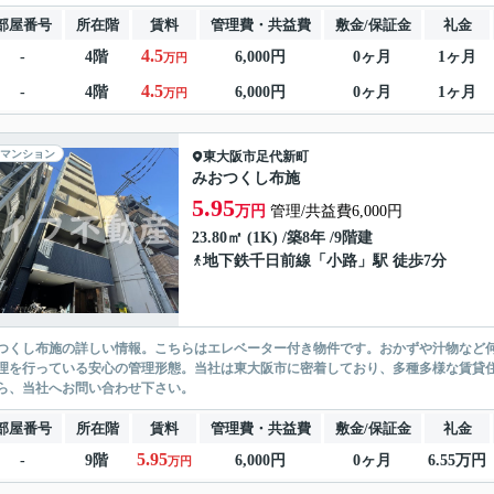
部屋番号
所在階
賃料
管理費・共益費
敷金/保証金
礼金
4.5
-
4階
6,000円
0ヶ月
1ヶ月
万円
4.5
-
4階
6,000円
0ヶ月
1ヶ月
万円
マンション
東大阪市
足代新町
みおつくし布施
5.95
万円
管理/共益費6,000円
23.80㎡ (1K) /築8年 /9階建
地下鉄千日前線
「
小路
」駅 徒歩7分
つくし布施の詳しい情報。こちらはエレベーター付き物件です。おかずや汁物など
理を行っている安心の管理形態。当社は東大阪市に密着しており、多種多様な賃貸
ら、当社へお問い合わせ下さい。
部屋番号
所在階
賃料
管理費・共益費
敷金/保証金
礼金
5.95
-
9階
6,000円
0ヶ月
6.55万円
万円