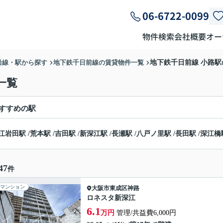
06-6722-0099
物件検索
会社概要
オー
沿線・駅から探す
地下鉄千日前線の賃貸物件一覧
地下鉄千日前線 小路
一覧
すすめの駅
江岩田駅
/
荒本駅
/
吉田駅
/
新深江駅
/
長瀬駅
/
八戸ノ里駅
/
長田駅
/
深江橋
47
件
マンション
大阪市東成区
神路
ロネスタ新深江
6.1
万円
管理/共益費6,000円