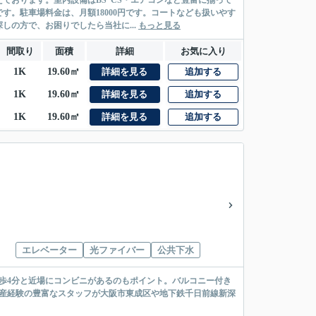
ております。室内設備はBS･CS・エアコンなど豊富に揃って
。駐車場料金は、月額18000円です。コートなども扱いやす
の方で、お困りでしたら当社に...
もっと見る
間取り
面積
詳細
お気に入り
1K
19.60㎡
詳細を見る
追加する
1K
19.60㎡
詳細を見る
追加する
1K
19.60㎡
詳細を見る
追加する
エレベーター
光ファイバー
公共下水
徒歩4分と近場にコンビニがあるのもポイント。バルコニー付き
動産経験の豊富なスタッフが大阪市東成区や地下鉄千日前線新深