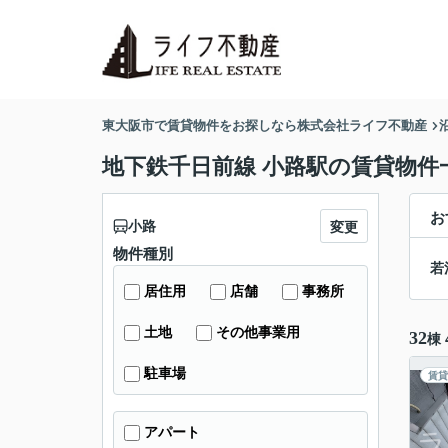
東大阪市で賃貸物件をお探しなら株式会社ライフ不動産
地下鉄千日前線 小路駅の賃貸物件
お
小路
変更
物件種別
若
居住用
店舗
事務所
土地
その他事業用
32
棟
駐車場
賃貸
アパート