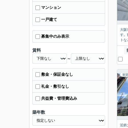
マンション
一戸建て
大阪
す。
募集中のみ表示
トな
賃料
～
敷金・保証金なし
賃貸
礼金・敷引なし
共益費・管理費込み
築年数
近鉄