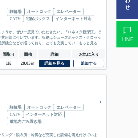
駐輪場
オートロック
エレベーター
CATV
宅配ボックス
インターネット対応
しょうか。ぜひ一度見ていただきたい、「ロネスタ新深江」で
LINE
が共用部に付いています。収納はシューズボックス・クロゼッ
所独立などが揃っており、とても充実してい...
もっと見る
間取り
面積
詳細
お気に入り
1K
28.05㎡
詳細を見る
追加する
駐輪場
オートロック
エレベーター
CATV
インターネット対応
敷地内ごみ置き場
ーリング・脱衣所・冷房など充実した設備を備え付けていま