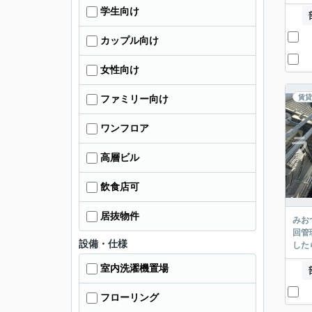
学生向け
カップル向け
女性向け
賃貸
ファミリー向け
ワンフロア
高層ビル
飲食店可
居抜物件
みお
回管
設備・仕様
した
室内洗濯機置場
フローリング