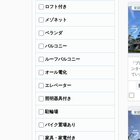
ロフト付き
賃貸
メゾネット
ベランダ
バルコニー
ルーフバルコニー
「プ
ンタ
オール電化
てい
エレベーター
照明器具付き
駐輪場
賃貸
バイク置場あり
家具・家電付き