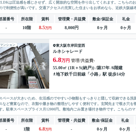
2LDKは圧迫感を感じさせず、広く開放的な空間を作り出してくれます。こちらの
ので利便性が高いです。交通アクセスの充実した住まいをお求めなら、近鉄大阪線布
部屋番号
所在階
賃料
管理費・共益費
敷金/保証金
礼金
8.5
-
10階
8,000円
0ヶ月
0ヶ月
万円
マンション
東大阪市
岸田堂西
ルネシャレード
6.8
万円
管理/共益費-
55.00㎡ (1R＋S(納戸)) /築37年 /6階建
地下鉄千日前線
「
小路
」駅 徒歩14分
スペースが大きいため、生活感のでやすい小物類もすっきりと隠して収納できる洗
スなど豊富なので、衣類や履き物の整理がしやすく便利です。玄関先まで覗き穴を
す。駐車スペースプライス月12000円。敷地内ごみ置き場付き物件です。こちらのマン
部屋番号
所在階
賃料
管理費・共益費
敷金/保証金
礼金
6.8
-
1階
-
0ヶ月
0ヶ月
万円