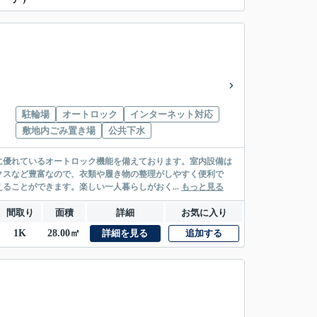
駐輪場
オートロック
インターネット対応
敷地内ごみ置き場
公共下水
に優れているオートロック機能を備えております。室内設備は
クスなど豊富なので、衣類や履き物の整理がしやすく便利で
ることができます。楽しい一人暮らしがおく...
もっと見る
間取り
面積
詳細
お気に入り
1K
28.00㎡
詳細を見る
追加する