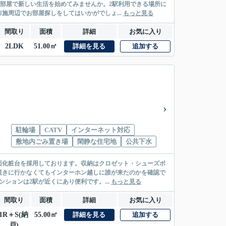
お部屋で新しい生活を始めてみませんか。2駅利用できる場所に
施周辺でお部屋探しをしてはいかがでしょ...
もっと見る
間取り
面積
詳細
お気に入り
2LDK
51.00㎡
詳細を見る
追加する
駐輪場
CATV
インターネット対応
敷地内ごみ置き場
閑静な住宅地
公共下水
面化粧台を採用しております。収納はクロゼット・シューズボ
覗きに行かなくてもインターホン越しに誰が来たのかを確認で
ションは2駅が近くにあり便利です。...
もっと見る
間取り
面積
詳細
お気に入り
1R＋S(納
55.00㎡
詳細を見る
追加する
戸)