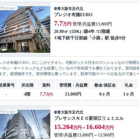
マンション
東大阪市
足代北
プレジオ布施EURO
7.7
万円
管理/共益費13,000円
28.80㎡ (1DK) /築4年 /15階建
地下鉄千日前線
「
小路
」駅 徒歩9分
レジオ布施EURO」のここがイチオシ。宅配ボックス付きのマンションなので時間
ーホン・オートロックなどを設置しているので安全面でも優れております。室内設
ます。賃貸物件です。室内環境も整っています。駐車可能スペースがあるので遠くへの
部屋番号
所在階
賃料
管理費・共益費
敷金/保証金
礼金
7.7
-
4階
13,000円
0ヶ月
1ヶ月
万円
マンション
東大阪市
足代北
プレサンスＮＥＯ新深江リュミエル
15.204
16.604
万円～
万円
管理/共益費13,880円～13,960円