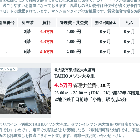
者を確認してから施錠を解除できるため安全性に優れているオートロック機能を備え
、過ごしやすいお部屋になっております。風通しの良い物件は利便性が高く好条件です
ロゼットが設置されています。マンションタイプのお部屋です。賃貸住宅情報をお探し
部屋番号
所在階
賃料
管理費・共益費
敷金/保証金
礼金
4.4
-
2階
4,000円
0ヶ月
0ヶ月
万円
4.3
-
4階
4,000円
0ヶ月
0ヶ月
万円
4.6
-
6階
4,000円
0ヶ月
0ヶ月
万円
マンション
大阪市東成区
大今里南
TAIHOメゾン大今里
4.5
万円
管理/共益費6,000円
23.00㎡～25.00㎡ (1DK～2K) /築37年 /6階建
地下鉄千日前線
「
小路
」駅 徒歩5分
わりポイント満載のTAIHOメゾン大今里。セブンイレブン 東大阪足代新町店まで
件でおすすめです。電車での移動がより便利になる、2駅利用可能な物件です。不
近のお部屋探しを快適にサポート致します。是非一度お問い合わせ下さい。