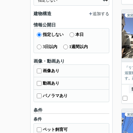
建物構造
追加する
賃貸
情報公開日
指定しない
本日
3日以内
1週間以内
画像・動画あり
「リ
画像あり
浴室
す。
動画あり
パノラマあり
条件
賃貸
条件
ペット飼育可