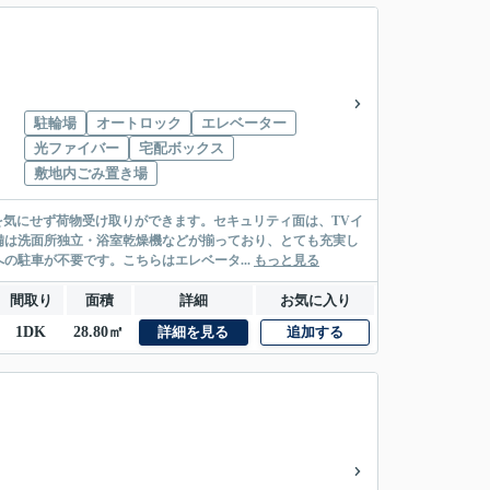
駐輪場
オートロック
エレベーター
光ファイバー
宅配ボックス
敷地内ごみ置き場
を気にせず荷物受け取りができます。セキュリティ面は、TVイ
備は洗面所独立・浴室乾燥機などが揃っており、とても充実し
駐車が不要です。こちらはエレベータ...
もっと見る
間取り
面積
詳細
お気に入り
1DK
28.80㎡
詳細を見る
追加する