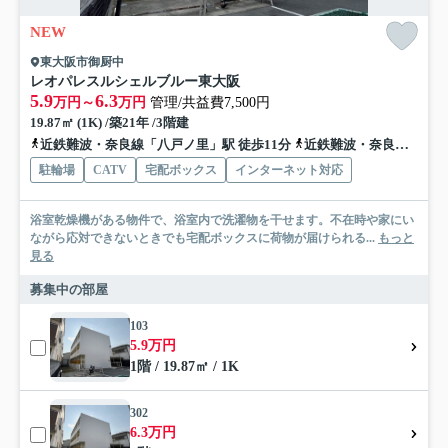
NEW
東大阪市御厨中
レオパレスルシェルブルー東大阪
5.9
6.3
万円～
万円
管理/共益費7,500円
19.87㎡ (1K) /築21年 /3階建
近鉄難波・奈良線「八戸ノ里」駅 徒歩11分
近鉄難波・奈良線「河内小阪」駅 徒歩16分
駐輪場
CATV
宅配ボックス
インターネット対応
浴室乾燥機がある物件で、浴室内で洗濯物を干せます。不在時や家にい
ながら応対できないときでも宅配ボックスに荷物が届けられる...
もっと
見る
募集中の部屋
103
5.9万円
1階 / 19.87㎡ / 1K
302
6.3万円