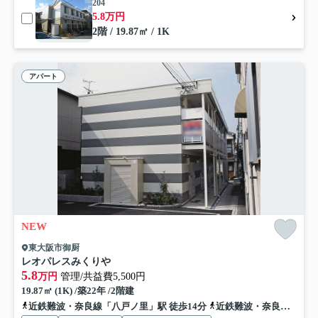
204
5.8万円
2階 / 19.87㎡ / 1K
アパート
NEW
東大阪市御厨
レオパレスみくりや
5.8
万円
管理/共益費5,500円
19.87㎡ (1K) /築22年 /2階建
近鉄難波・奈良線「八戸ノ里」駅 徒歩14分
近鉄難波・奈良線「河内小阪」駅 徒歩15分