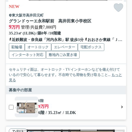
NEW
東大阪市高井田元町
グランドゥーエ永和駅前 高井田東小学校区
9
万円
管理/共益費7,000円
35.23㎡ (1LDK) /築8年 /10階建
近鉄難波・奈良線「河内永和」駅 徒歩3分
おおさか東線「ＪＲ河内永和」駅 徒歩3分
駐輪場
オートロック
エレベーター
宅配ボックス
インターネット対応
敷地内ごみ置き場
セキュリティ面は、オートロック・TVインターホンなどを備え付けて
いるので安心して暮らせます。不在時でも荷物を受け取ること...
もっと
見る
募集中の部屋
6階
9万円
6階 / 35.23㎡ / 1LDK
アパート