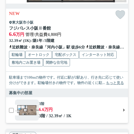
NEW
東大阪市小阪
フジパレス小阪Ⅱ番館
6.6
万円
管理/共益費4,800円
32.39㎡ (1K) /築1年 /3階建
近鉄難波・奈良線「河内小阪」駅 徒歩6分
近鉄難波・奈良線「八戸ノ里」駅 徒歩7分
駐輪場
オートロック
宅配ボックス
インターネット対応
敷地内ごみ置き場
閑静な住宅地
駐車場まで100mの物件です。付近に駅が2駅あり、行き先に応じて使い
分けができます。駐輪場付きの物件です。物件の近くに駐...
もっと見る
募集中の部屋
3階
6.6万円
3階 / 32.39㎡ / 1K