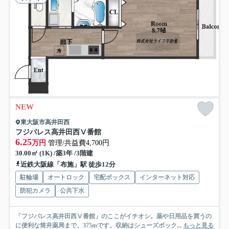
NEW
東大阪市高井田西
フジパレス高井田西Ⅴ番館
6.25
万円
管理/共益費4,700円
30.00㎡ (1K) /築3年 /3階建
近鉄大阪線「布施」駅 徒歩12分
駐輪場
オートロック
宅配ボックス
インターネット対応
防犯カメラ
公共下水
「フジパレス高井田西Ⅴ番館」のここがイチオシ。薬や日用品を買うの
に便利な筒井薬局まで、375mです。収納はシューズボック...
もっと見る