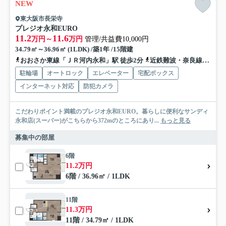
NEW
東大阪市長栄寺
プレジオ永和EURO
11.2
11.6
万円～
万円
管理/共益費10,000円
34.79㎡～36.96㎡ (1LDK) /築1年 /15階建
おおさか東線「ＪＲ河内永和」駅 徒歩2分
近鉄難波・奈良線「河内永和」駅 徒歩2分
駐輪場
オートロック
エレベーター
宅配ボックス
インターネット対応
防犯カメラ
こだわりポイント満載のプレジオ永和EURO。暮らしに便利なサンディ
永和店(スーパー)がこちらから372mのところにあり...
もっと見る
募集中の部屋
6階
11.2万円
6階 / 36.96㎡ / 1LDK
11階
11.3万円
11階 / 34.79㎡ / 1LDK