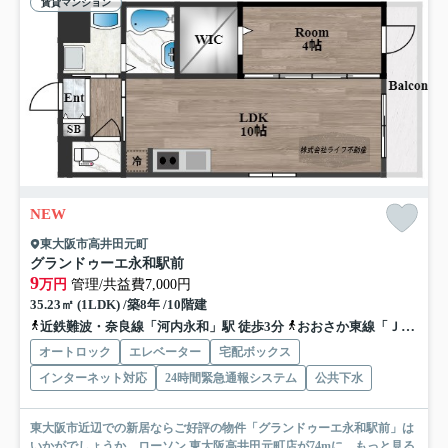
賃貸マンション
NEW
東大阪市高井田元町
グランドゥーエ永和駅前
9
万円
管理/共益費7,000円
35.23㎡ (1LDK) /築8年 /10階建
近鉄難波・奈良線「河内永和」駅 徒歩3分
おおさか東線「ＪＲ河内永和」駅 徒歩3分
オートロック
エレベーター
宅配ボックス
インターネット対応
24時間緊急通報システム
公共下水
東大阪市近辺での新居ならご好評の物件「グランドゥーエ永和駅前」は
いかがでしょうか。ローソン 東大阪高井田元町店が74mに...
もっと見る