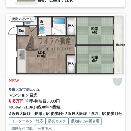
8階 / 42.00㎡ / 2DK
賃貸マンション
NEW
東大阪市源氏ケ丘
マンション吾光
6.8
万円
管理/共益費5,000円
48.50㎡ (2LDK) /築38年 /4階建
近鉄大阪線「長瀬」駅 徒歩8分
近鉄大阪線「弥刀」駅 徒歩11分
インターネット対応
防犯カメラ
敷地内ごみ置き場
閑静な住宅地
公共下水