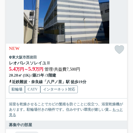
NEW
東大阪市西岩田
レオパレスソレイユⅡ
5.4
5.9
万円～
万円
管理/共益費7,500円
20.28㎡ (1K) /築25年 /3階建
近鉄難波・奈良線「八戸ノ里」駅 徒歩19分
駐輪場
CATV
インターネット対応
浴室を乾燥させることでカビの繁殖を防ぐことに役立つ、浴室乾燥機が
あります。駐輪場付きの物件です。住みやすい環境が嬉しい賃...
もっと
見る
募集中の部屋