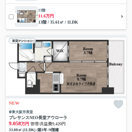
13階
11.6万円
13階 / 35.61㎡ / 1LDK
賃貸マンション
NEW
東大阪市長堂
プレサンスNEO長堂アウローラ
9.058
万円
管理/共益費9,420円
33.08㎡ (1LDK) /築3年 /9階建