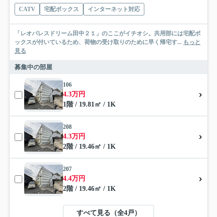
CATV
宅配ボックス
インターネット対応
「レオパレスドリーム田中２１」のここがイチオシ。共用部には宅配ボ
ックスが付いているため、荷物の受け取りのために早く帰宅す...
もっと
見る
募集中の部屋
106
4.3万円
1階 / 19.81㎡ / 1K
208
4.3万円
2階 / 19.46㎡ / 1K
207
4.4万円
2階 / 19.46㎡ / 1K
すべて見る（全4戸）