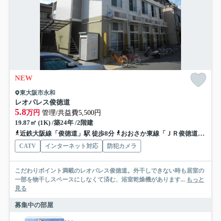
NEW
東大阪市永和
レオパレス俊徳道
5.8
万円
管理/共益費5,500円
19.87㎡ (1K) /築24年 /2階建
近鉄大阪線「俊徳道」駅 徒歩8分
おおさか東線「ＪＲ俊徳道」駅 徒歩7分
CATV
インターネット対応
防犯カメラ
こだわりポイント満載のレオパレス俊徳道。外干しできない時も居室の
一部を物干しスペースにしなくて済む、浴室乾燥機があります...
もっと
見る
募集中の部屋