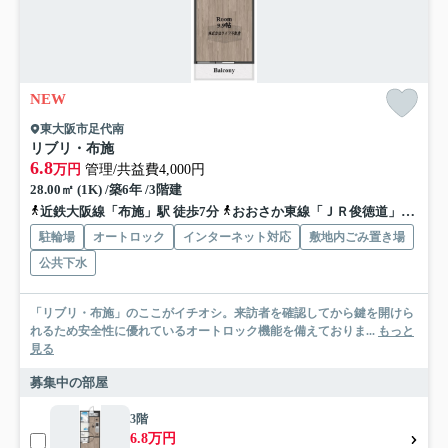
NEW
東大阪市足代南
リブリ・布施
6.8
万円
管理/共益費4,000円
28.00㎡ (1K) /築6年 /3階建
近鉄大阪線「布施」駅 徒歩7分
おおさか東線「ＪＲ俊徳道」駅 徒歩11分
駐輪場
オートロック
インターネット対応
敷地内ごみ置き場
公共下水
「リブリ・布施」のここがイチオシ。来訪者を確認してから鍵を開けら
れるため安全性に優れているオートロック機能を備えておりま...
もっと
見る
募集中の部屋
3階
6.8万円