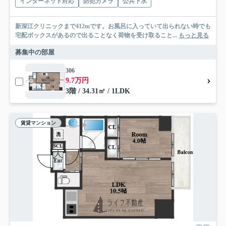
インターネット対応
防犯カメラ
公共下水
新深江クリニックまで412mです。お風呂に入っていて出られない時でも
宅配ボックスがあるので出ることなく荷物を受け取ること...
もっと見る
募集中の部屋
306
9.7万円
3階 / 34.31㎡ / 1LDK
賃貸マンション