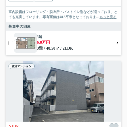
室内設備はフローリング・脱衣所・バストイレ別などが揃っており、と
ても充実しています。専有面積は48.5平米となっておりま...
もっと見る
募集中の部屋
3階
6.8万円
3階 / 48.50㎡ / 2LDK
賃貸マンション
NEW