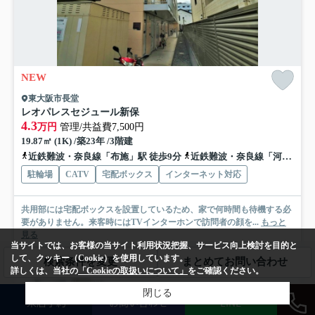
NEW
東大阪市長堂
レオパレスセジュール新保
4.3
万円
管理/共益費7,500円
19.87㎡ (1K) /築23年 /3階建
近鉄難波・奈良線「布施」駅 徒歩9分
近鉄難波・奈良線「河内永和」駅 徒歩12分
駐輪場
CATV
宅配ボックス
インターネット対応
共用部には宅配ボックスを設置しているため、家で何時間も待機する必
要がありません。来客時にはTVインターホンで訪問者の顔を...
もっと
見る
当サイトでは、お客様の当サイト利用状況把握、サービス向上検討を目的と
募集中の部屋
して、クッキー（Cookie）を使用しています。
検索条件を変更
まとめてお問い合わせ
詳しくは、当社の
「Cookieの取扱いについて」
をご確認ください。
306
閉じる
4.3万円
来店予約
お問い合わせ
LINE
3階 / 19.87㎡ / 1K