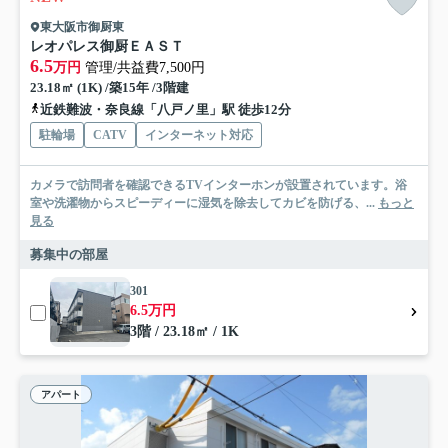
東大阪市御厨東
レオパレス御厨ＥＡＳＴ
6.5
万円
管理/共益費7,500円
23.18㎡ (1K) /築15年 /3階建
近鉄難波・奈良線「八戸ノ里」駅 徒歩12分
駐輪場
CATV
インターネット対応
カメラで訪問者を確認できるTVインターホンが設置されています。浴
室や洗濯物からスピーディーに湿気を除去してカビを防げる、...
もっと
見る
募集中の部屋
301
6.5万円
3階 / 23.18㎡ / 1K
アパート