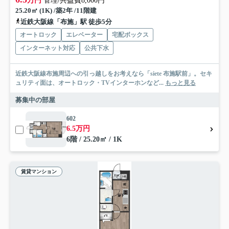
万円
管理/共益費8,000円
25.20㎡ (1K) /築2年 /11階建
近鉄大阪線「布施」駅 徒歩5分
オートロック
エレベーター
宅配ボックス
インターネット対応
公共下水
近鉄大阪線布施周辺への引っ越しをお考えなら「siete 布施駅前」。セキ
ュリティ面は、オートロック・TVインターホンなど...
もっと見る
募集中の部屋
602
6.5万円
6階 / 25.20㎡ / 1K
賃貸マンション