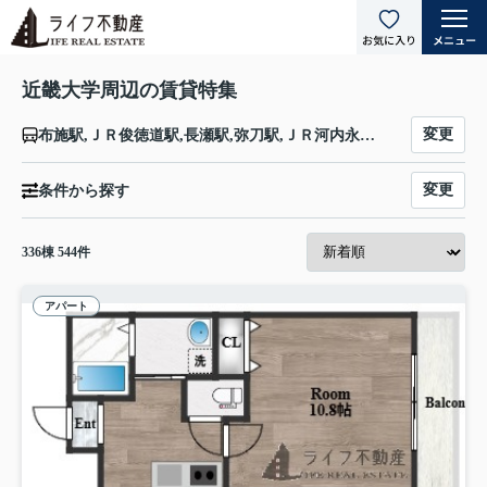
近畿大学周辺の賃貸特集
変更
布施駅,ＪＲ俊徳道駅,長瀬駅,弥刀駅,ＪＲ河内永和駅,河内小阪駅,八戸ノ里駅
変更
条件から探す
336
棟
544
件
アパート