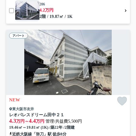
206
4.2万円
2階 / 19.87㎡ / 1K
アパート
NEW
東大阪市友井
レオパレスドリーム田中２１
4.3
4.4
万円～
万円
管理/共益費5,500円
19.46㎡～19.81㎡ (1K) /築22年 /2階建
近鉄大阪線「弥刀」駅 徒歩8分