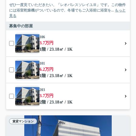
ぜひ一度見ていただきたい、「レオパレスソレイユⅢ」です。この物件
には浴室乾燥機がついているので、冬場でもご入浴前に浴室を...
もっと
見る
募集中の部屋
106
3.7万円
1階 / 23.18㎡ / 1K
101
6.2万円
1階 / 23.18㎡ / 1K
203
3.7万円
2階 / 23.18㎡ / 1K
賃貸マンション