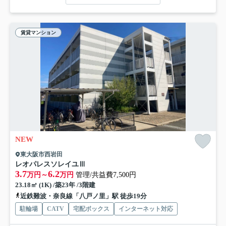
賃貸マンション
NEW
東大阪市西岩田
レオパレスソレイユⅢ
3.7
6.2
万円～
万円
管理/共益費7,500円
23.18㎡ (1K) /築23年 /3階建
近鉄難波・奈良線「八戸ノ里」駅 徒歩19分
駐輪場
CATV
宅配ボックス
インターネット対応