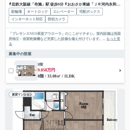
近鉄大阪線「布施」駅 徒歩9分
おおさか東線「ＪＲ河内永和」駅 徒歩15分
駐輪場
オートロック
エレベーター
宅配ボックス
インターネット対応
防犯カメラ
「プレサンスNEO長堂アウローラ」のここがイチオシ。室内設備は洗面
所独立・浴室乾燥機など充実した設備を備え付けています。...
もっと見
る
募集中の部屋
8階
9.058万円
8階 / 33.08㎡ / 1LDK
賃貸マンション