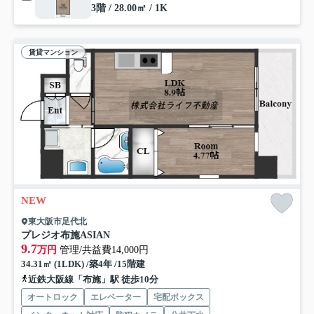
3階 / 28.00㎡ / 1K
賃貸マンション
NEW
東大阪市足代北
プレジオ布施ASIAN
9.7
万円
管理/共益費14,000円
34.31㎡ (1LDK) /築4年 /15階建
近鉄大阪線「布施」駅 徒歩10分
オートロック
エレベーター
宅配ボックス