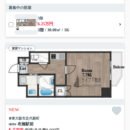
募集中の部屋
3階
6.25万円
3階 / 30.00㎡ / 1K
賃貸マンション
NEW
東大阪市足代新町
siete 布施駅前
6.5