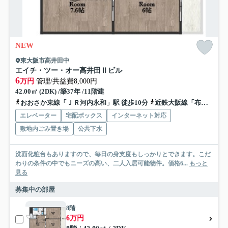
NEW
東大阪市高井田中
エイチ・ツー・オー高井田Ⅱビル
6
万円
管理/共益費8,000円
42.00㎡ (2DK) /築37年 /11階建
おおさか東線「ＪＲ河内永和」駅 徒歩10分
近鉄大阪線「布施」駅 徒歩15分
エレベーター
宅配ボックス
インターネット対応
敷地内ごみ置き場
公共下水
洗面化粧台もありますので、毎日の身支度もしっかりとできます。こだ
わりの条件の中でもニーズの高い、二人入居可能物件。価格6...
もっと
見る
募集中の部屋
8階
6万円