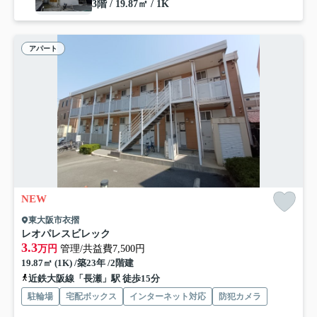
3階 / 19.87㎡ / 1K
アパート
NEW
東大阪市衣摺
レオパレスビレック
3.3
万円
管理/共益費7,500円
19.87㎡ (1K) /築23年 /2階建
近鉄大阪線「長瀬」駅 徒歩15分
駐輪場
宅配ボックス
インターネット対応
防犯カメラ