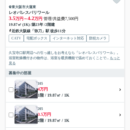
東大阪市大蓮東
レオパレスパリワール
3.5
4.2
万円～
万円
管理/共益費7,500円
19.87㎡ (1K) /築23年 /2階建
近鉄大阪線「弥刀」駅 徒歩11分
CATV
宅配ボックス
インターネット対応
防犯カメラ
久宝寺口駅周辺への引っ越しをお考えなら「レオパレスパリワール」。
浴室乾燥機付きの物件は、浴室を暖房機能で温めておくことで...
もっと
見る
募集中の部屋
105
4万円
1階 / 19.87㎡ / 1K
205
3.5万円
2階 / 19.87㎡ / 1K