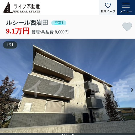
ルシール西岩田
空室1
9.1万円
管理/共益費 8,000円
1
/
21