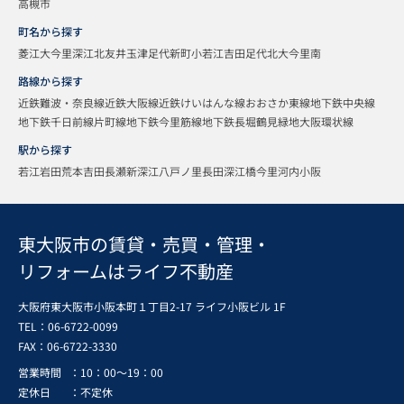
高槻市
町名から探す
菱江
大今里
深江北
友井
玉津
足代新町
小若江
吉田
足代北
大今里南
路線から探す
近鉄難波・奈良線
近鉄大阪線
近鉄けいはんな線
おおさか東線
地下鉄中央線
地下鉄千日前線
片町線
地下鉄今里筋線
地下鉄長堀鶴見緑地
大阪環状線
駅から探す
若江岩田
荒本
吉田
長瀬
新深江
八戸ノ里
長田
深江橋
今里
河内小阪
東大阪市の賃貸・売買・管理・
リフォームはライフ不動産
大阪府東大阪市小阪本町１丁目2-17 ライフ小阪ビル 1F
TEL：06-6722-0099
FAX：
06-6722-3330
営業時間
：10：00～19：00
定休日
：不定休