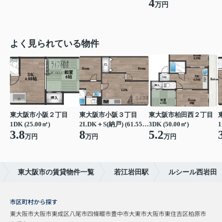
4
万円
よく見られている物件
東大阪市小阪２丁目
東大阪市小阪３丁目
東大阪市柏田西２丁目
1DK (25.00㎡)
2LDK＋S(納戸) (61.55㎡)
3DK (50.00㎡)
1
3.8
8
5.2
万円
万円
万円
東大阪市の賃貸物件一覧
若江岩田駅
ルシール西岩田
市区町村から探す
東大阪市
大阪市東成区
八尾市
四條畷市
豊中市
大東市
大阪市東住吉区
柏原市