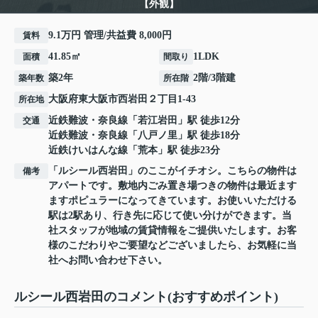
【外観】
9.1万円 管理/共益費 8,000円
賃料
41.85㎡
1LDK
面積
間取り
築2年
2階/3階建
築年数
所在階
大阪府
東大阪市
西岩田
２丁目1-43
所在地
近鉄難波・奈良線
「
若江岩田
」駅 徒歩12分
交通
近鉄難波・奈良線
「
八戸ノ里
」駅 徒歩18分
近鉄けいはんな線
「
荒本
」駅 徒歩23分
「ルシール西岩田」のここがイチオシ。こちらの物件は
備考
アパートです。敷地内ごみ置き場つきの物件は最近ます
ますポピュラーになってきています。お使いいただける
駅は2駅あり、行き先に応じて使い分けができます。当
社スタッフが地域の賃貸情報をご提供いたします。お客
様のこだわりやご要望などございましたら、お気軽に当
社へお問い合わせ下さい。
ルシール西岩田のコメント(おすすめポイント)