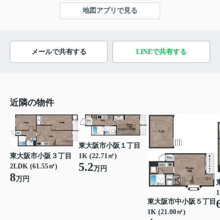
地図アプリで見る
メールで共有する
LINEで共有する
近隣の物件
東大阪市小阪１丁目
東大阪市小阪３丁目
1K (22.71㎡)
5.2
2LDK (61.55㎡)
万円
8
万円
1
東大阪市中小阪５丁目
1K (21.00㎡)