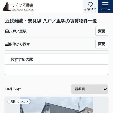
近鉄難波・奈良線 八戸ノ里駅の賃貸物件一覧
変更
八戸ノ里駅
変更
条件から探す
おすすめの駅
116
棟
175
件
賃貸マンション