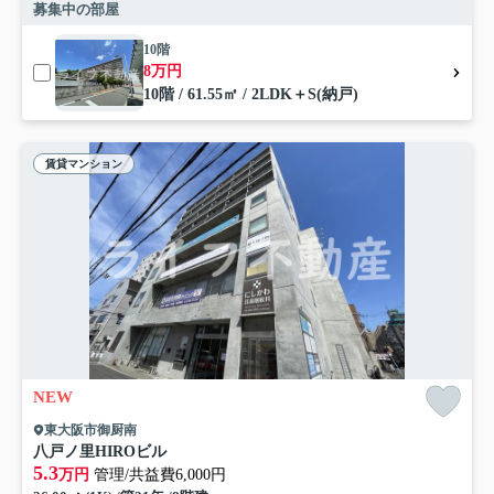
募集中の部屋
10階
8万円
10階 / 61.55㎡ / 2LDK＋S(納戸)
賃貸マンション
NEW
東大阪市御厨南
八戸ノ里HIROビル
5.3
万円
管理/共益費6,000円