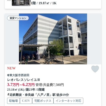
1階 / 19.87㎡ / 1K
賃貸マンション
NEW
東大阪市西岩田
レオパレスソレイユⅢ
3.7
6.2
万円～
万円
管理/共益費7,500円
23.18㎡ (1K) /築23年 /3階建
近鉄難波・奈良線「八戸ノ里」駅 徒歩19分
駐輪場
CATV
宅配ボックス
インターネット対応