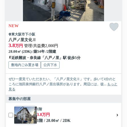
NEW
東大阪市下小阪
八戸ノ里文化Ⅱ
3.8
万円
管理/共益費2,000円
28.00㎡ (2DK) /築54年 /2階建
近鉄難波・奈良線「八戸ノ里」駅 徒歩5分
敷地内ごみ置き場
公共下水
ぜひ一度見ていただきたい、「八戸ノ里文化Ⅱ」です。歩いて4分のと
ころに池田泉州銀行八戸ノ里出張所があります。周辺には、徒...
もっと
見る
募集中の部屋
1階
3.8万円
1階 / 28.00㎡ / 2DK