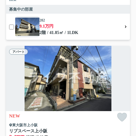
募集中の部屋
202
9.1万円
2階 / 41.85㎡ / 1LDK
アパート
NEW
東大阪市上小阪
リブスペース上小阪