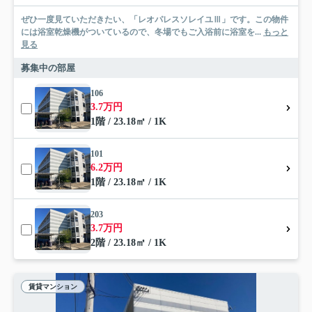
ぜひ一度見ていただきたい、「レオパレスソレイユⅢ」です。この物件
には浴室乾燥機がついているので、冬場でもご入浴前に浴室を...
もっと
見る
募集中の部屋
106
3.7万円
1階 / 23.18㎡ / 1K
101
6.2万円
1階 / 23.18㎡ / 1K
203
3.7万円
2階 / 23.18㎡ / 1K
賃貸マンション