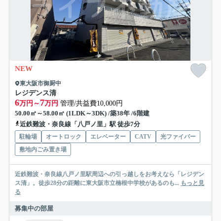
NEW
東大阪市御厨中
レジデンス清
6
7
万円～
万円
管理/共益費10,000円
50.00㎡～58.00㎡ (1LDK～3DK) /築38年 /6階建
近鉄難波・奈良線「八戸ノ里」駅 徒歩7分
駐輪場
オートロック
エレベーター
CATV
光ファイバー
敷地内ごみ置き場
近鉄難波・奈良線八戸ノ里駅周辺への引っ越しをお考えなら「レジデン
ス清」。徒歩28分の距離に東大阪市立楠根中学校があるのも...
もっと見
る
募集中の部屋