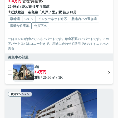
3.4
万円
管理/共益費-
20.00㎡ (1R) /築41年 /3階建
近鉄難波・奈良線「八戸ノ里」駅 徒歩18分
駐輪場
CATV
インターネット対応
敷地内ごみ置き場
閑静な住宅地
公共下水
一口コンロが付いているアパートです。敷金不要のアパートです。この
アパートはバルコニー付きで、用途に合わせて活用できおすす...
もっと
見る
募集中の部屋
3階
3.4万円
3階 / 20.00㎡ / 1R
賃貸マンション