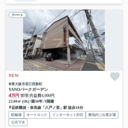
アパート
NEW
東大阪市若江西新町
YANOパークガーデン
4
万円
管理/共益費4,000円
22.00㎡ (1K) /築30年 /3階建
近鉄難波・奈良線「八戸ノ里」駅 徒歩18分
駐輪場
オートロック
インターネット対応
敷地内ごみ置き場
公共下水