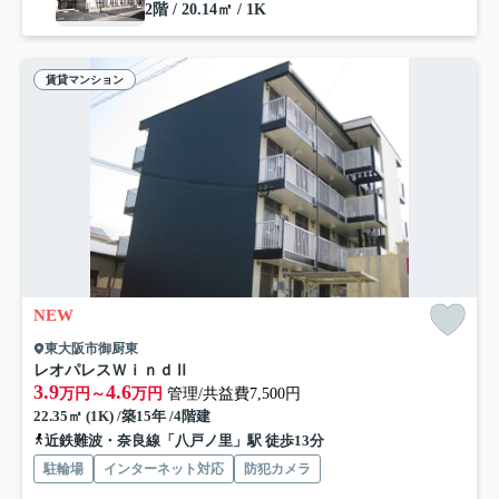
2階 / 20.14㎡ / 1K
賃貸マンション
NEW
東大阪市御厨東
レオパレスＷｉｎｄⅡ
3.9
4.6
万円～
万円
管理/共益費7,500円
22.35㎡ (1K) /築15年 /4階建
近鉄難波・奈良線「八戸ノ里」駅 徒歩13分
駐輪場
インターネット対応
防犯カメラ