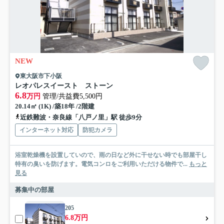
NEW
東大阪市下小阪
レオパレスイースト ストーン
6.8
万円
管理/共益費5,500円
20.14㎡ (1K) /築18年 /2階建
近鉄難波・奈良線「八戸ノ里」駅 徒歩9分
インターネット対応
防犯カメラ
浴室乾燥機を設置していので、雨の日など外に干せない時でも部屋干し
特有の臭いを防げます。電気コンロをご利用いただける物件で...
もっと
見る
募集中の部屋
205
6.8万円