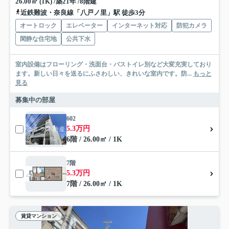
26.00㎡ (1K) /築21年 /8階建
近鉄難波・奈良線「八戸ノ里」駅 徒歩3分
オートロック
エレベーター
インターネット対応
防犯カメラ
閑静な住宅地
公共下水
室内設備はフローリング・洗面台・バストイレ別など大変充実しており
ます。新しい日々を送るにふさわしい、きれいな室内です。防...
もっと
見る
募集中の部屋
602
5.3万円
6階 / 26.00㎡ / 1K
7階
5.3万円
7階 / 26.00㎡ / 1K
賃貸マンション