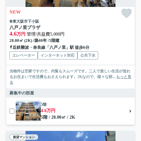
NEW
東大阪市下小阪
八戸ノ里プラザ
4.6
万円
管理/共益費5,000円
28.00㎡ (2K) /築40年 /5階建
近鉄難波・奈良線「八戸ノ里」駅 徒歩6分
エレベーター
インターネット対応
公共下水
当物件は空家ですので、内覧もスムーズです。二人で楽しい生活が送れ
るお住まいで生活費もおさえられます。2Kなので、様々な部...
もっと見
る
募集中の部屋
5階
4.6万円
5階 / 28.00㎡ / 2K
賃貸マンション