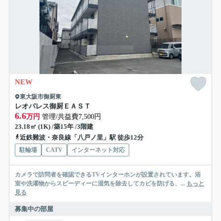
NEW
東大阪市御厨東
レオパレス御厨ＥＡＳＴ
6.6
万円
管理/共益費7,500円
23.18㎡ (1K) /築15年 /3階建
近鉄難波・奈良線「八戸ノ里」駅 徒歩12分
駐輪場
CATV
インターネット対応
カメラで訪問者を確認できるTVインターホンが設置されています。浴
室や洗濯物からスピーディーに湿気を除去してカビを防げる、...
もっと
見る
募集中の部屋