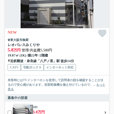
NEW
東大阪市御厨
レオパレスみくりや
5.8
万円
管理/共益費5,500円
19.87㎡ (1K) /築22年 /2階建
近鉄難波・奈良線「八戸ノ里」駅 徒歩14分
CATV
宅配ボックス
インターネット対応
来客時にはTVインターホンを使用して訪問者の顔を確認することがき
るので安心感があります。浴室乾燥機を備え付けているので、...
もっと
見る
募集中の部屋
101
5.8万円