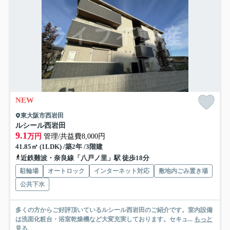
NEW
東大阪市西岩田
ルシール西岩田
9.1
万円
管理/共益費8,000円
41.85㎡ (1LDK) /築2年 /3階建
近鉄難波・奈良線「八戸ノ里」駅 徒歩18分
駐輪場
オートロック
インターネット対応
敷地内ごみ置き場
公共下水
多くの方からご好評頂いているルシール西岩田のご紹介です。室内設備
は洗面化粧台・浴室乾燥機など大変充実しております。セキュ...
もっと
見る