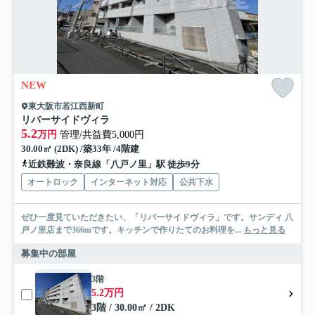
NEW
東大阪市若江西新町
リバーサイドヴィラ
5.2
万円
管理/共益費5,000円
30.00㎡ (2DK) /築33年 /4階建
近鉄難波・奈良線「八戸ノ里」駅 徒歩9分
オートロック
インターネット対応
公共下水
ぜひ一度見ていただきたい、「リバーサイドヴィラ」です。サンディ 八
戸ノ里店まで366mです。キッチンで作りたてのお料理を...
もっと見る
募集中の部屋
3階
5.2万円
3階 / 30.00㎡ / 2DK