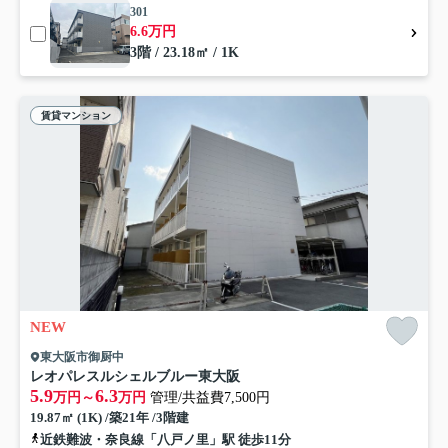
301
6.6万円
3階 / 23.18㎡ / 1K
賃貸マンション
NEW
東大阪市御厨中
レオパレスルシェルブルー東大阪
5.9
6.3
万円～
万円
管理/共益費7,500円
19.87㎡ (1K) /築21年 /3階建
近鉄難波・奈良線「八戸ノ里」駅 徒歩11分