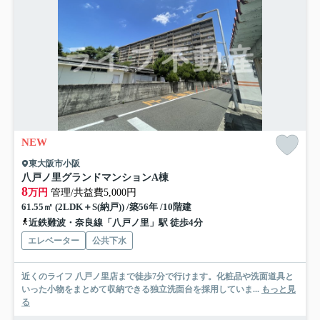
NEW
東大阪市小阪
八戸ノ里グランドマンションA棟
8
万円
管理/共益費5,000円
61.55㎡ (2LDK＋S(納戸)) /築56年 /10階建
近鉄難波・奈良線「八戸ノ里」駅 徒歩4分
エレベーター
公共下水
近くのライフ 八戸ノ里店まで徒歩7分で行けます。化粧品や洗面道具と
いった小物をまとめて収納できる独立洗面台を採用していま...
もっと見
る