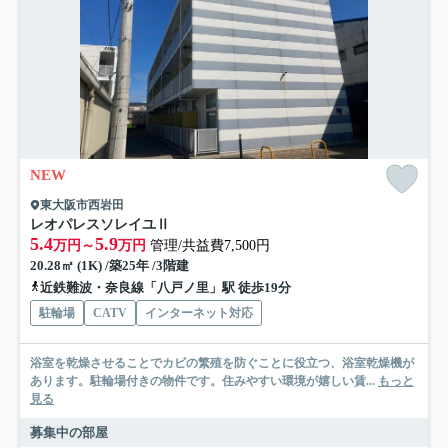
NEW
東大阪市西岩田
レオパレスソレイユⅡ
5.4
5.9
万円～
万円
管理/共益費7,500円
20.28㎡ (1K) /築25年 /3階建
近鉄難波・奈良線「八戸ノ里」駅 徒歩19分
駐輪場
CATV
インターネット対応
浴室を乾燥させることでカビの繁殖を防ぐことに役立つ、浴室乾燥機が
あります。駐輪場付きの物件です。住みやすい環境が嬉しい賃...
もっと
見る
募集中の部屋