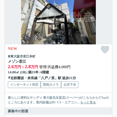
NEW
東大阪市若江本町
メゾン若江
2.6
2.8
万円～
万円
管理/共益費4,000円
14.00㎡ (1R) /築35年 /4階建
近鉄難波・奈良線「八戸ノ里」駅 徒歩21分
インターネット対応
防犯カメラ
公共下水
暮らしに便利なサンディ 東大阪瓜生堂店(スーパー)がこちらから375mの
ところにあります。室内設備はBS･CS・エアコン...
もっと見る
募集中の部屋