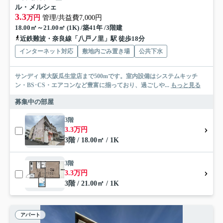
ル・メルシェ
3.3
万円
管理/共益費7,000円
18.00㎡～21.00㎡ (1K) /築41年 /3階建
近鉄難波・奈良線「八戸ノ里」駅 徒歩18分
インターネット対応
敷地内ごみ置き場
公共下水
サンディ 東大阪瓜生堂店まで500mです。室内設備はシステムキッチ
ン・BS･CS・エアコンなど豊富に揃っており、過ごしや...
もっと見る
募集中の部屋
3階
3.3万円
3階 / 18.00㎡ / 1K
3階
3.3万円
3階 / 21.00㎡ / 1K
アパート