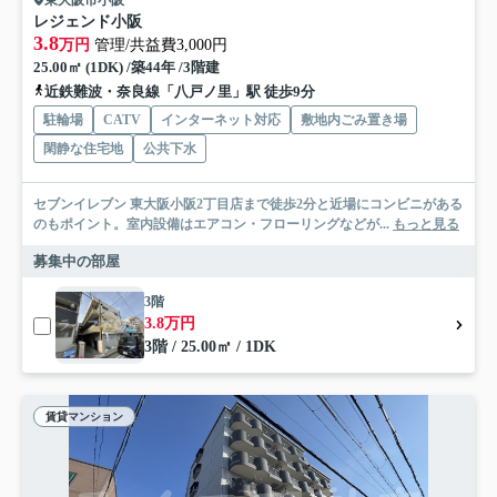
東大阪市小阪
レジェンド小阪
3.8
万円
管理/共益費3,000円
25.00㎡ (1DK) /築44年 /3階建
近鉄難波・奈良線「八戸ノ里」駅 徒歩9分
駐輪場
CATV
インターネット対応
敷地内ごみ置き場
閑静な住宅地
公共下水
セブンイレブン 東大阪小阪2丁目店まで徒歩2分と近場にコンビニがある
のもポイント。室内設備はエアコン・フローリングなどが...
もっと見る
募集中の部屋
3階
3.8万円
3階 / 25.00㎡ / 1DK
賃貸マンション