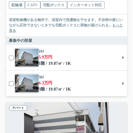
駐輪場
CATV
宅配ボックス
インターネット対応
浴室乾燥機がある物件で、浴室内で洗濯物を干せます。不在時や家にい
ながら応対できないときでも宅配ボックスに荷物が届けられる...
もっと
見る
募集中の部屋
103
5.9万円
1階 / 19.87㎡ / 1K
302
6.3万円
3階 / 19.87㎡ / 1K
アパート