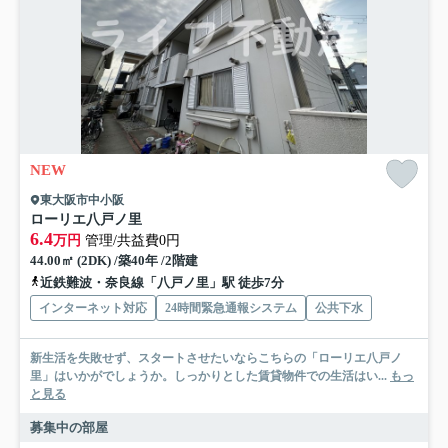
NEW
東大阪市中小阪
ローリエ八戸ノ里
6.4
万円
管理/共益費0円
44.00㎡ (2DK) /築40年 /2階建
近鉄難波・奈良線「八戸ノ里」駅 徒歩7分
インターネット対応
24時間緊急通報システム
公共下水
新生活を失敗せず、スタートさせたいならこちらの「ローリエ八戸ノ
里」はいかがでしょうか。しっかりとした賃貸物件での生活はい...
もっ
と見る
募集中の部屋