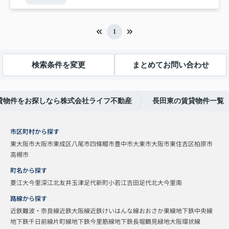
1
検索条件を変更
まとめてお問い合わせ
貸物件をお探しなら株式会社ライフ不動産
長田東の賃貸物件一覧
市区町村から探す
東大阪市
大阪市東成区
八尾市
四條畷市
豊中市
大東市
大阪市東住吉区
柏原市
高槻市
町名から探す
菱江
大今里
深江北
友井
玉津
足代新町
小若江
吉田
足代北
大今里南
路線から探す
近鉄難波・奈良線
近鉄大阪線
近鉄けいはんな線
おおさか東線
地下鉄中央線
地下鉄千日前線
片町線
地下鉄今里筋線
地下鉄長堀鶴見緑地
大阪環状線