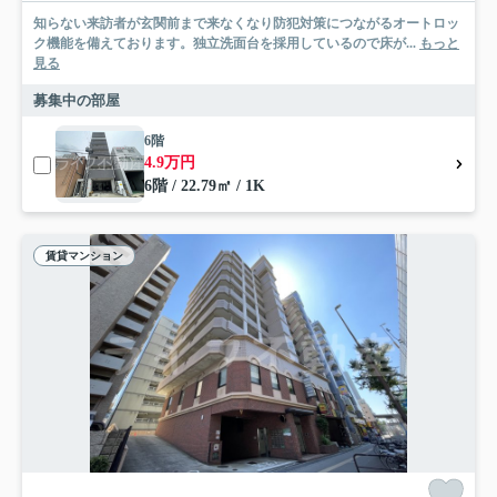
知らない来訪者が玄関前まで来なくなり防犯対策につながるオートロッ
ク機能を備えております。独立洗面台を採用しているので床が...
もっと
見る
募集中の部屋
6階
4.9万円
6階 / 22.79㎡ / 1K
賃貸マンション