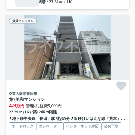
8階 / 23.31㎡ / 1K
賃貸マンション
東大阪市長田東
第7美和マンション
4.9
万円
管理/共益費5,000円
22.79㎡ (1K) /築12年 /9階建
地下鉄中央線「長田」駅 徒歩5分
近鉄けいはんな線「荒本」駅 徒歩17分
オートロック
エレベーター
インターネット対応
公共下水