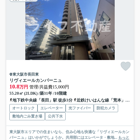
東大阪市長田東
リヴィエールカンパーニュ
10.8
万円
管理/共益費15,000円
55.20㎡ (2LDK) /築31年 /10階建
地下鉄中央線「長田」駅 徒歩3分
近鉄けいはんな線「荒本」駅 徒歩14分
オートロック
エレベーター
光ファイバー
防犯カメラ
敷地内ごみ置き場
公共下水
東大阪市エリアでの住まいなら、住み心地も快適な「リヴィエールカン
パーニュ」はいかがでしょうか。共用部にはエレベータ・敷地...
もっと