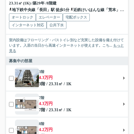
23.31㎡ (1K) /築29年 /8階建
地下鉄中央線「長田」駅 徒歩5分
近鉄けいはんな線「荒本」駅 徒歩16分
オートロック
エレベーター
宅配ボックス
インターネット対応
公共下水
室内設備はフローリング・バストイレ別など充実した設備を備え付けて
います。入居の当日から高速インターネットが使えます。こち...
もっと
見る
募集中の部屋
3階
4.3万円
3階 / 23.31㎡ / 1K
7階
4.3万円
7階 / 23.31㎡ / 1K
8階
4.2万円