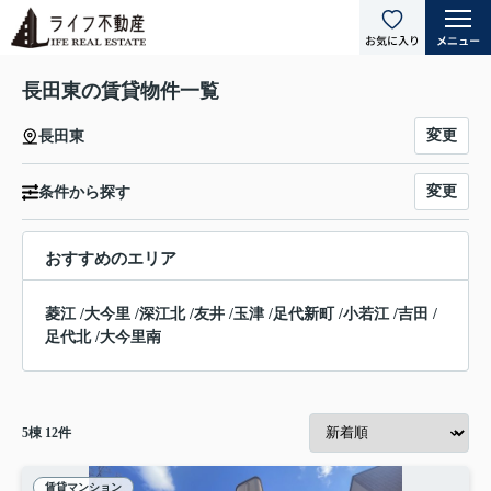
長田東の賃貸物件一覧
変更
長田東
変更
条件から探す
おすすめのエリア
菱江
/
大今里
/
深江北
/
友井
/
玉津
/
足代新町
/
小若江
/
吉田
/
足代北
/
大今里南
5
棟
12
件
賃貸マンション