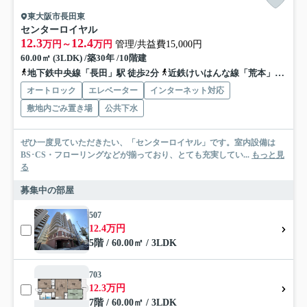
東大阪市長田東
センターロイヤル
12.3
12.4
万円～
万円
管理/共益費15,000円
60.00㎡ (3LDK) /築30年 /10階建
地下鉄中央線「長田」駅 徒歩2分
近鉄けいはんな線「荒本」駅 徒歩15分
オートロック
エレベーター
インターネット対応
敷地内ごみ置き場
公共下水
ぜひ一度見ていただきたい、「センターロイヤル」です。室内設備は
BS･CS・フローリングなどが揃っており、とても充実してい...
もっと見
る
募集中の部屋
507
12.4万円
5階 / 60.00㎡ / 3LDK
703
12.3万円
7階 / 60.00㎡ / 3LDK