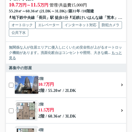
10.7
11.5
万円～
万円
管理/共益費15,000円
55.20㎡～60.36㎡ (2LDK～3LDK) /築31年 /10階建
地下鉄中央線「長田」駅 徒歩3分
近鉄けいはんな線「荒本」駅 徒歩14分
オートロック
エレベーター
インターネット対応
防犯カメラ
公共下水
無関係な人が住居エリアに侵入しにくいため安全性が上がるオートロッ
ク機能があります。洗面化粧台はコンセントや照明、大きな鏡...
もっと
見る
募集中の部屋
2階
10.7万円
2階 / 55.20㎡ / 2LDK
2階
11.5万円
2階 / 60.36㎡ / 3LDK
4階