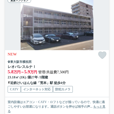
賃貸マンション
NEW
東大阪市横枕西
レオパレスルナⅠ
5.8
5.9
万円～
万円
管理/共益費7,500円
23.18㎡ (1K) /築27年 /3階建
近鉄けいはんな線「荒本」駅 徒歩4分
CATV
インターネット対応
防犯カメラ
室内設備はエアコン・CATV・ロフトなどが揃っているので、快適に過
ごしやすいお部屋になります。通話ボタンを押せば相手の声...
もっと見
る