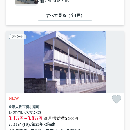
2階 / 20.81㎡ / 1K
すべて見る（全4戸）
アパート
NEW
東大阪市横小路町
レオパレスサンガ
3.1
3.8
万円～
万円
管理/共益費5,500円
23.18㎡ (1K) /築23年 /2階建