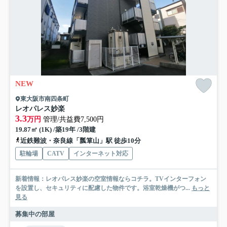
NEW
東大阪市南四条町
レオパレス妙楽
3.3
万円
管理/共益費7,500円
19.87㎡ (1K) /築19年 /3階建
近鉄難波・奈良線「瓢箪山」駅 徒歩10分
駐輪場
CATV
インターネット対応
新着情報：レオパレス妙楽の空室情報ならコチラ。TVインターフォン
を設置し、セキュリティに配慮した物件です。浴室乾燥機がつ...
もっと
見る
募集中の部屋