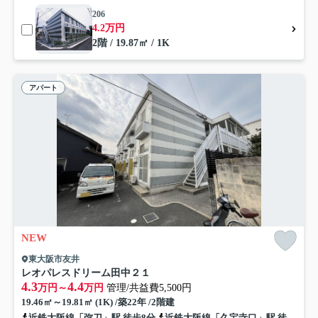
206
4.2万円
2階 / 19.87㎡ / 1K
アパート
NEW
東大阪市友井
レオパレスドリーム田中２１
4.3
4.4
万円～
万円
管理/共益費5,500円
19.46㎡～19.81㎡ (1K) /築22年 /2階建
近鉄大阪線「弥刀」駅 徒歩8分
近鉄大阪線「久宝寺口」駅 徒歩14分