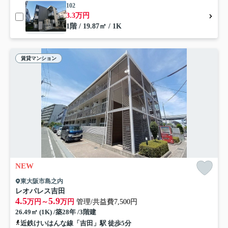
102
3.3万円
1階 / 19.87㎡ / 1K
賃貸マンション
NEW
東大阪市島之内
レオパレス吉田
4.5
5.9
万円～
万円
管理/共益費7,500円
26.49㎡ (1K) /築28年 /3階建
近鉄けいはんな線「吉田」駅 徒歩5分