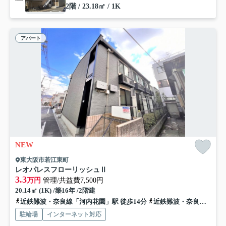
2階 / 23.18㎡ / 1K
アパート
NEW
東大阪市若江東町
レオパレスフローリッシュⅡ
3.3
万円
管理/共益費7,500円
20.14㎡ (1K) /築16年 /2階建
近鉄難波・奈良線「河内花園」駅 徒歩14分
近鉄難波・奈良線「若江岩田」駅 徒歩14分
駐輪場
インターネット対応