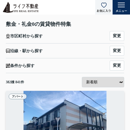
敷金・礼金0の賃貸物件特集
変更
市区町村から探す
変更
沿線・駅から探す
変更
条件から探す
382
棟
841
件
アパート