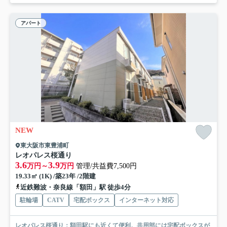
アパート
NEW
東大阪市東豊浦町
レオパレス桜通り
3.6
3.9
万円～
万円
管理/共益費7,500円
19.33㎡ (1K) /築23年 /2階建
近鉄難波・奈良線「額田」駅 徒歩4分
駐輪場
CATV
宅配ボックス
インターネット対応
レオパレス桜通り：額田駅にも近くて便利。共用部には宅配ボックスが