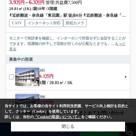
3.9
6.3
万円～
万円
管理/共益費7,500円
20.81㎡ (1K) /築18年 /3階建
近鉄難波・奈良線「東花園」駅 徒歩8分
近鉄難波・奈良線「河内花園」駅 徒歩8分
CATV
インターネット対応
防犯カメラ
モニターで来訪者を確認し、インターホンで対面せずに会話することが
できます。洗濯物の外干しで花粉が付くのが心配なときでも、...
もっと
見る
募集中の部屋
105
6.3万円
1階 / 20.81㎡ / 1K
306
3.9万円
当サイトでは、お客様の当サイト利用状況把握、サービス向上検討を目的と
3階 / 20.81㎡ / 1K
して、クッキー（Cookie）を使用しています。
検索条件を変更
まとめてお問い合わせ
詳しくは、当社の
「Cookieの取扱いについて」
をご確認ください。
閉じる
アパート
来店予約
お問い合わせ
LINE