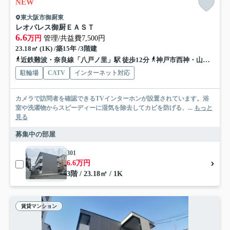
NEW
東大阪市御厨東
レオパレス御厨ＥＡＳＴ
6.6
万円
管理/共益費7,500円
23.18㎡ (1K) /築15年 /3階建
近鉄難波・奈良線「八戸ノ里」駅 徒歩12分
神戸市西神・山手線「長田」駅 徒歩14分
駐輪場
CATV
インターネット対応
カメラで訪問者を確認できるTVインターホンが設置されています。浴
室や洗濯物からスピーディーに湿気を除去してカビを防げる、...
もっと
見る
募集中の部屋
301
6.6万円
3階 / 23.18㎡ / 1K
賃貸マンション