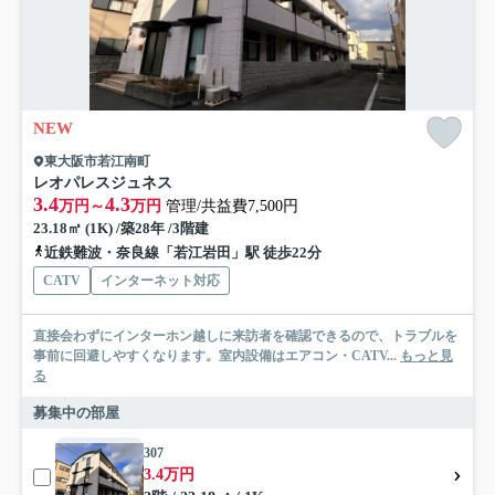
NEW
東大阪市若江南町
レオパレスジュネス
3.4
4.3
万円～
万円
管理/共益費7,500円
23.18㎡ (1K) /築28年 /3階建
近鉄難波・奈良線「若江岩田」駅 徒歩22分
CATV
インターネット対応
直接会わずにインターホン越しに来訪者を確認できるので、トラブルを
事前に回避しやすくなります。室内設備はエアコン・CATV...
もっと見
る
募集中の部屋
307
3.4万円