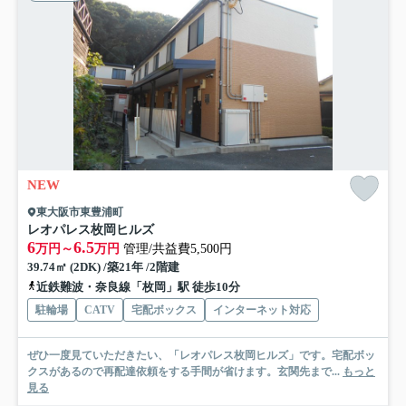
NEW
東大阪市東豊浦町
レオパレス枚岡ヒルズ
6
6.5
万円～
万円
管理/共益費5,500円
39.74㎡ (2DK) /築21年 /2階建
近鉄難波・奈良線「枚岡」駅 徒歩10分
駐輪場
CATV
宅配ボックス
インターネット対応
ぜひ一度見ていただきたい、「レオパレス枚岡ヒルズ」です。宅配ボッ
クスがあるので再配達依頼をする手間が省けます。玄関先まで...
もっと
見る