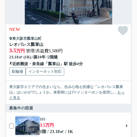
NEW
東大阪市瓢箪山町
レオパレス瓢箪山
3.5
万円
管理/共益費5,500円
23.18㎡ (1K) /築18年 /2階建
近鉄難波・奈良線「瓢箪山」駅 徒歩4分
駐輪場
インターネット対応
東大阪市エリアでの住まいなら、住み心地も快適な「レオパレス瓢箪
山」はいかがでしょうか。来客時にはTVインターホンを使用し...
もっ
と見る
募集中の部屋
103
3.5万円
1階 / 23.18㎡ / 1K