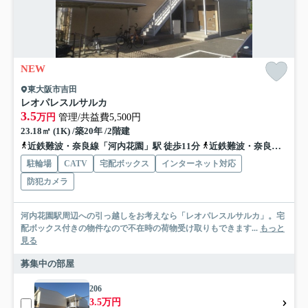
NEW
東大阪市吉田
レオパレスルサルカ
3.5
万円
管理/共益費5,500円
23.18㎡ (1K) /築20年 /2階建
近鉄難波・奈良線「河内花園」駅 徒歩11分
近鉄難波・奈良線「若江岩田」駅 徒歩22分
駐輪場
CATV
宅配ボックス
インターネット対応
防犯カメラ
河内花園駅周辺への引っ越しをお考えなら「レオパレスルサルカ」。宅
配ボックス付きの物件なので不在時の荷物受け取りもできます...
もっと
見る
募集中の部屋
206
3.5万円