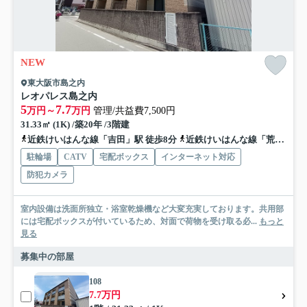
NEW
東大阪市島之内
レオパレス島之内
5
7.7
万円～
万円
管理/共益費7,500円
31.33㎡ (1K) /築20年 /3階建
近鉄けいはんな線「吉田」駅 徒歩8分
近鉄けいはんな線「荒本」駅 徒歩20分
駐輪場
CATV
宅配ボックス
インターネット対応
防犯カメラ
室内設備は洗面所独立・浴室乾燥機など大変充実しております。共用部
には宅配ボックスが付いているため、対面で荷物を受け取る必...
もっと
見る
募集中の部屋
108
7.7万円