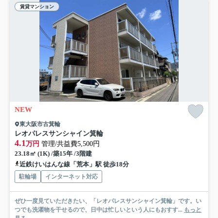
賃貸マンション
NEW
東大阪市古箕輪
レオパレスサンシャイン箕輪
4.1
万円
管理/共益費5,500円
23.18㎡ (1K) /築15年 /3階建
近鉄けいはんな線「荒本」駅 徒歩18分
駐輪場
インターネット対応
ぜひ一度見ていただきたい、「レオパレスサンシャイン箕輪」です。い
つでも洗濯物を干せるので、日中は忙しいという人にもおすす...
もっと