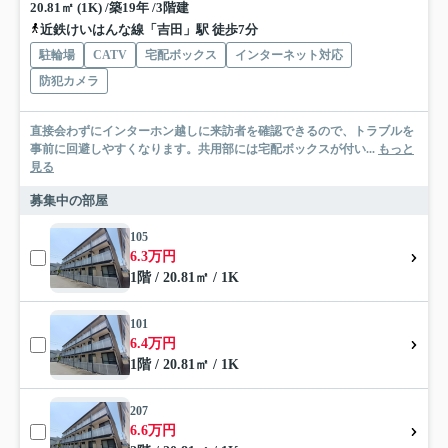
20.81㎡ (1K) /築19年 /3階建
近鉄けいはんな線「吉田」駅 徒歩7分
駐輪場
CATV
宅配ボックス
インターネット対応
防犯カメラ
直接会わずにインターホン越しに来訪者を確認できるので、トラブルを
事前に回避しやすくなります。共用部には宅配ボックスが付い...
もっと
見る
募集中の部屋
105
6.3万円
1階 / 20.81㎡ / 1K
101
6.4万円
1階 / 20.81㎡ / 1K
207
6.6万円