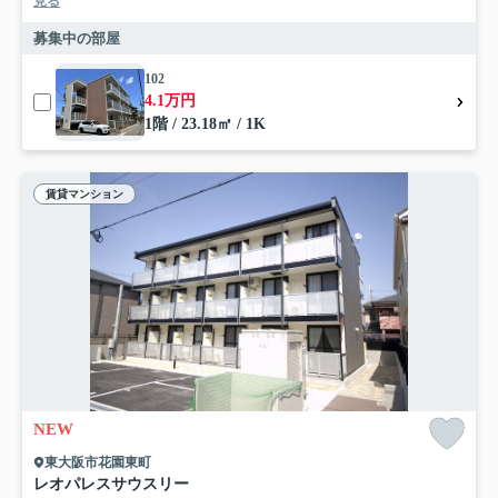
見る
募集中の部屋
102
4.1万円
1階 / 23.18㎡ / 1K
賃貸マンション
NEW
東大阪市花園東町
レオパレスサウスリー