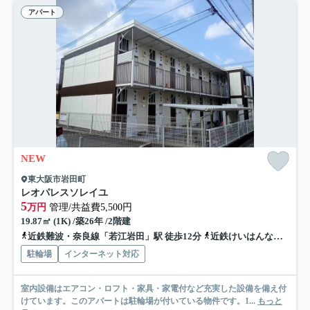
アパート
NEW
東大阪市岩田町
レオパレスソレイユ
5
万円
管理/共益費5,500円
19.87㎡ (1K) /築26年 /2階建
近鉄難波・奈良線「若江岩田」駅 徒歩12分
近鉄けいはんな線「荒本」駅 徒歩22分
駐輪場
インターネット対応
室内設備はエアコン・ロフト・家具・家電付など充実した設備を備え付
けています。このアパートは駐輪場が付いている物件です。1...
もっと