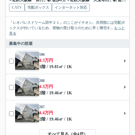
CATV
宅配ボックス
インターネット対応
「レオパレスドリーム田中２１」のここがイチオシ。共用部には宅配ボ
ックスが付いているため、荷物の受け取りのために早く帰宅す...
もっと
見る
募集中の部屋
106
4.3万円
1階 / 19.81㎡ / 1K
208
4.3万円
2階 / 19.46㎡ / 1K
207
4.4万円
2階 / 19.46㎡ / 1K
すべて見る（全4戸）