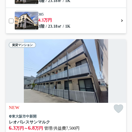
3階 / 23.18㎡ / 1K
305
4.3万円
3階 / 23.18㎡ / 1K
賃貸マンション
NEW
東大阪市中新開
レオパレスサンマルク
6.3
6.8
万円～
万円
管理/共益費7,500円