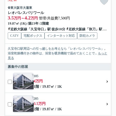
NEW
東大阪市大蓮東
レオパレスパリワール
3.5
4.2
万円～
万円
管理/共益費7,500円
19.87㎡ (1K) /築23年 /2階建
近鉄大阪線「久宝寺口」駅 徒歩10分
近鉄大阪線「弥刀」駅 徒歩11分
CATV
宅配ボックス
インターネット対応
防犯カメラ
久宝寺口駅周辺への引っ越しをお考えなら「レオパレスパリワール」。
浴室乾燥機付きの物件は、浴室を暖房機能で温めておくことで...
もっと
見る
募集中の部屋
105
4万円
1階 / 19.87㎡ / 1K
205
3.5万円
2階 / 19.87㎡ / 1K