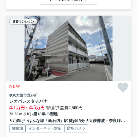
賃貸マンション
NEW
東大阪市立花町
レオパレスタチバナ
4.1
4.5
万円～
万円
管理/共益費7,500円
20.28㎡ (1K) /築18年 /3階建
近鉄けいはんな線「新石切」駅 徒歩15分
近鉄難波・奈良線「額田」駅 徒歩3分
駐輪場
インターネット対応
防犯カメラ