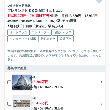
東大阪市足代北
プレサンスＮＥＯ新深江リュミエル
15.204
16.604
万円～
万円
管理/共益費13,880円～13,960円
59.80㎡～60.16㎡ (2LDK～3LDK) /築1年 /10階建
地下鉄千日前線「新深江」駅 徒歩8分
オートロック
エレベーター
宅配ボックス
インターネット対応
防犯カメラ
公共下水
室内設備は洗面化粧台・浴室乾燥機などが揃っており、とても充実して
います。共用部には宅配ボックスが備え付けられているため、...
もっと
見る
募集中の部屋
205
15.204万円
2階 / 60.16㎡ / 2LDK
403
15.412万円
4階 / 59.80㎡ / 3LDK