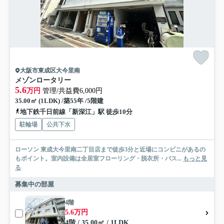
大阪市東成区大今里南
メゾンロータリー
5.6
万円
管理/共益費6,000円
35.00㎡ (1LDK) /築55年 /5階建
地下鉄千日前線「新深江」駅 徒歩10分
駐輪場
公共下水
ローソン 東成大今里南二丁目店まで徒歩3分と近場にコンビニがあるの
もポイント。室内設備は全居室フローリング・脱衣所・バス...
もっと見
る
募集中の部屋
4階
5.6万円
4階 / 35.00㎡ / 1LDK