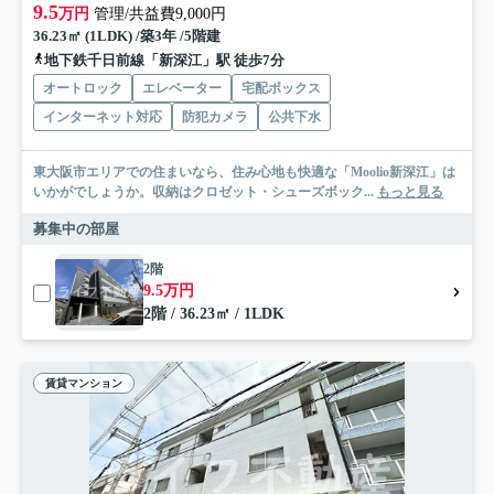
9.5
万円
管理/共益費9,000円
36.23㎡ (1LDK) /築3年 /5階建
地下鉄千日前線「新深江」駅 徒歩7分
オートロック
エレベーター
宅配ボックス
インターネット対応
防犯カメラ
公共下水
東大阪市エリアでの住まいなら、住み心地も快適な「Moolio新深江」は
いかがでしょうか。収納はクロゼット・シューズボック...
もっと見る
募集中の部屋
2階
9.5万円
2階 / 36.23㎡ / 1LDK
賃貸マンション