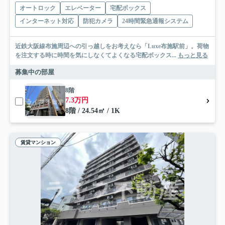
オートロック
エレベーター
宅配ボックス
インターネット対応
防犯カメラ
24時間緊急通報システム
近鉄大阪線布施周辺への引っ越しをお考えなら「Luxe布施駅前」。荷物
を注文する時に時間を気にしなくてよくなる宅配ボックス...
もっと見る
募集中の部屋
8階
7.3万円
8階 / 24.54㎡ / 1K
賃貸マンション