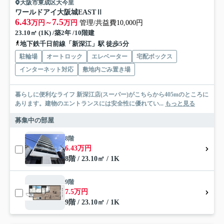
大阪市東成区大今里
ワールドアイ大阪城EASTⅡ
6.43
7.5
万円～
万円
管理/共益費10,000円
23.10㎡ (1K) /築2年 /10階建
地下鉄千日前線「新深江」駅 徒歩5分
駐輪場
オートロック
エレベーター
宅配ボックス
インターネット対応
敷地内ごみ置き場
暮らしに便利なライフ 新深江店(スーパー)がこちらから405mのところに
あります。建物のエントランスには安全性に優れてい...
もっと見る
募集中の部屋
8階
6.43万円
8階 / 23.10㎡ / 1K
9階
7.5万円
9階 / 23.10㎡ / 1K