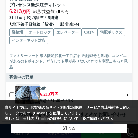
プレサンス新深江ディレット
6.213
万円
管理/共益費6,870円
21.46㎡ (1K) /築1年 /15階建
地下鉄千日前線「新深江」駅 徒歩8分
駐輪場
オートロック
エレベーター
CATV
宅配ボックス
インターネット対応
ファミリーマート 東大阪足代北一丁目店まで徒歩3分と近場にコンビニ
があるのもポイント。どうしても手が外せないときでも宅配...
もっと見
る
募集中の部屋
5階
6.213万円
5階 / 21.46㎡ / 1K
当サイトでは、お客様の当サイト利用状況把握、サービス向上検討を目的と
して、クッキー（Cookie）を使用しています。
検索条件を変更
まとめてお問い合わせ
詳しくは、当社の
「Cookieの取扱いについて」
をご確認ください。
賃貸マンション
閉じる
来店予約
お問い合わせ
LINE