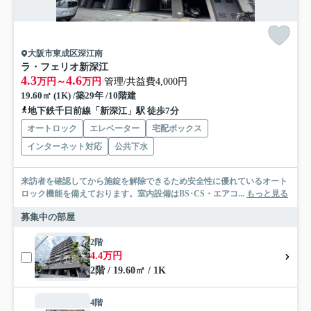
大阪市東成区深江南
ラ・フェリオ新深江
4.3
4.6
万円～
万円
管理/共益費4,000円
19.60㎡ (1K) /築29年 /10階建
地下鉄千日前線「新深江」駅 徒歩7分
オートロック
エレベーター
宅配ボックス
インターネット対応
公共下水
来訪者を確認してから施錠を解除できるため安全性に優れているオート
ロック機能を備えております。室内設備はBS･CS・エアコ...
もっと見る
募集中の部屋
2階
4.4万円
2階 / 19.60㎡ / 1K
4階