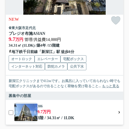
NEW
東大阪市足代北
プレジオ布施ASIAN
9.7
万円
管理/共益費14,000円
34.31㎡ (1LDK) /築4年 /15階建
地下鉄千日前線「新深江」駅 徒歩8分
オートロック
エレベーター
宅配ボックス
インターネット対応
防犯カメラ
公共下水
新深江クリニックまで412mです。お風呂に入っていて出られない時でも
宅配ボックスがあるので出ることなく荷物を受け取ること...
もっと見る
募集中の部屋
306
9.7万円
3階 / 34.31㎡ / 1LDK