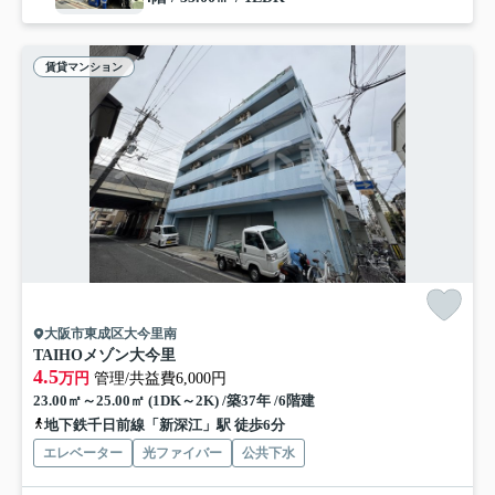
賃貸マンション
大阪市東成区大今里南
TAIHOメゾン大今里
4.5
万円
管理/共益費6,000円
23.00㎡～25.00㎡ (1DK～2K) /築37年 /6階建
地下鉄千日前線「新深江」駅 徒歩6分
エレベーター
光ファイバー
公共下水