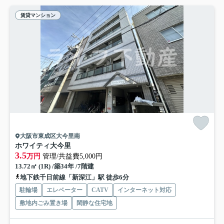
賃貸マンション
大阪市東成区大今里南
ホワイティ大今里
3.5
万円
管理/共益費5,000円
13.72㎡ (1R) /築34年 /7階建
地下鉄千日前線「新深江」駅 徒歩6分
駐輪場
エレベーター
CATV
インターネット対応
敷地内ごみ置き場
閑静な住宅地