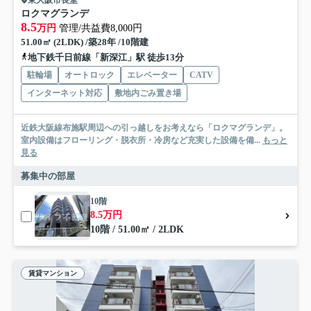
東大阪市長堂
ロクマグランデ
8.5
万円
管理/共益費8,000円
51.00㎡ (2LDK) /築28年 /10階建
地下鉄千日前線「新深江」駅 徒歩13分
駐輪場
オートロック
エレベーター
CATV
インターネット対応
敷地内ごみ置き場
近鉄大阪線布施駅周辺への引っ越しをお考えなら「ロクマグランデ」。
室内設備はフローリング・脱衣所・冷房など充実した設備を備...
もっと
見る
募集中の部屋
10階
8.5万円
10階 / 51.00㎡ / 2LDK
賃貸マンション