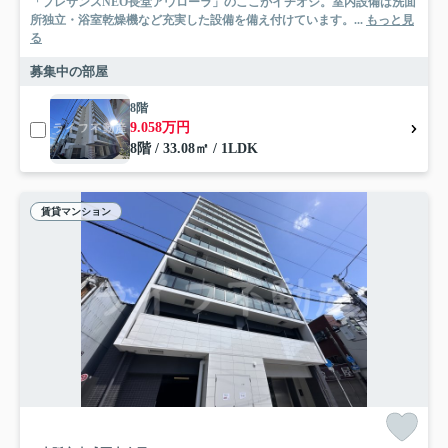
「プレサンスNEO長堂アウローラ」のここがイチオシ。室内設備は洗面
所独立・浴室乾燥機など充実した設備を備え付けています。...
もっと見
る
募集中の部屋
8階
9.058万円
8階 / 33.08㎡ / 1LDK
賃貸マンション