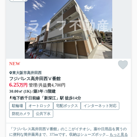
NEW
東大阪市高井田西
フジパレス高井田西Ⅴ番館
6.25
万円
管理/共益費4,700円
30.00㎡ (1K) /築3年 /3階建
地下鉄千日前線「新深江」駅 徒歩14分
駐輪場
オートロック
宅配ボックス
インターネット対応
防犯カメラ
公共下水
「フジパレス高井田西Ⅴ番館」のここがイチオシ。薬や日用品を買うの
に便利な筒井薬局まで、375mです。収納はシューズボック...
もっと見る