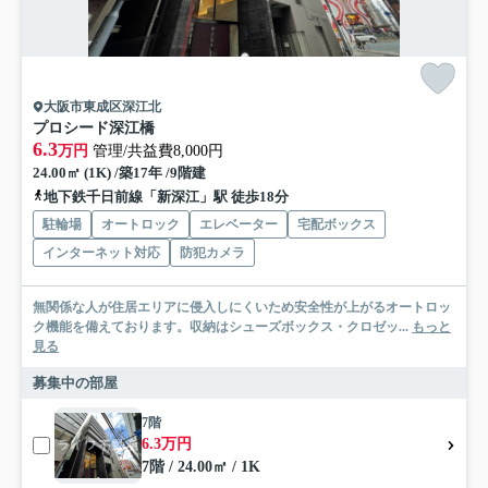
大阪市東成区深江北
プロシード深江橋
6.3
万円
管理/共益費8,000円
24.00㎡ (1K) /築17年 /9階建
地下鉄千日前線「新深江」駅 徒歩18分
駐輪場
オートロック
エレベーター
宅配ボックス
インターネット対応
防犯カメラ
無関係な人が住居エリアに侵入しにくいため安全性が上がるオートロッ
ク機能を備えております。収納はシューズボックス・クロゼッ...
もっと
見る
募集中の部屋
7階
6.3万円
7階 / 24.00㎡ / 1K