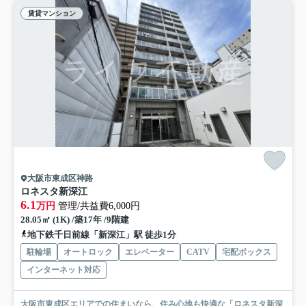
賃貸マンション
大阪市東成区神路
ロネスタ新深江
6.1
万円
管理/共益費6,000円
28.05㎡ (1K) /築17年 /9階建
地下鉄千日前線「新深江」駅 徒歩1分
駐輪場
オートロック
エレベーター
CATV
宅配ボックス
インターネット対応
大阪市東成区エリアでの住まいなら、住み心地も快適な「ロネスタ新深