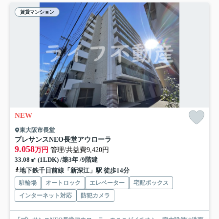
賃貸マンション
NEW
東大阪市長堂
プレサンスNEO長堂アウローラ
9.058
万円
管理/共益費9,420円
33.08㎡ (1LDK) /築3年 /9階建
地下鉄千日前線「新深江」駅 徒歩14分
駐輪場
オートロック
エレベーター
宅配ボックス
インターネット対応
防犯カメラ