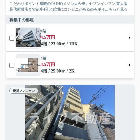
こだわりポイント満載のTAIHOメゾン大今里。セブンイレブン 東大阪
足代新町店まで徒歩4分と近場にコンビニがあるのもポイ...
もっと見る
募集中の部屋
4階
4.5万円
4階 / 23.00㎡ / 1DK
4階
4.5万円
4階 / 25.00㎡ / 2K
賃貸マンション