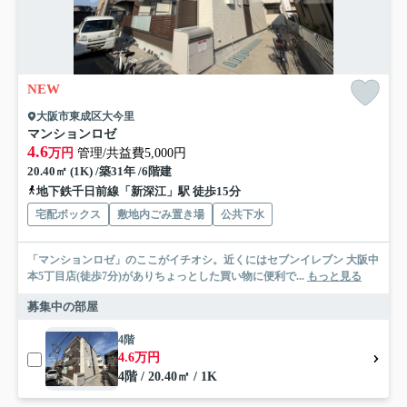
NEW
大阪市東成区大今里
マンションロゼ
4.6
万円
管理/共益費5,000円
20.40㎡ (1K) /築31年 /6階建
地下鉄千日前線「新深江」駅 徒歩15分
宅配ボックス
敷地内ごみ置き場
公共下水
「マンションロゼ」のここがイチオシ。近くにはセブンイレブン 大阪中
本5丁目店(徒歩7分)がありちょっとした買い物に便利で...
もっと見る
募集中の部屋
4階
4.6万円
4階 / 20.40㎡ / 1K