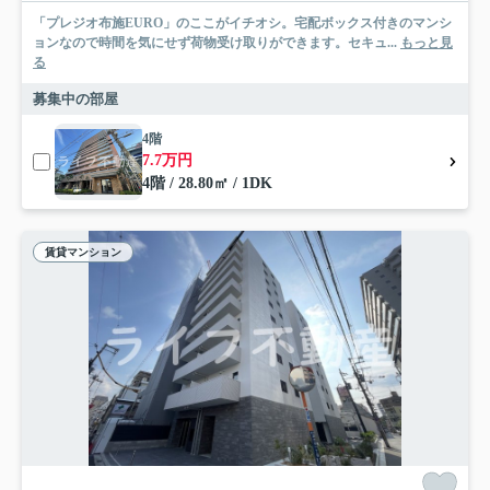
「プレジオ布施EURO」のここがイチオシ。宅配ボックス付きのマンシ
ョンなので時間を気にせず荷物受け取りができます。セキュ...
もっと見
る
募集中の部屋
4階
7.7万円
4階 / 28.80㎡ / 1DK
賃貸マンション