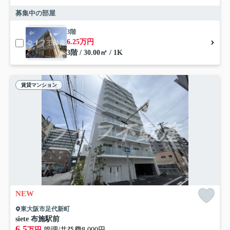
募集中の部屋
3階
6.25万円
3階 / 30.00㎡ / 1K
賃貸マンション
NEW
東大阪市足代新町
siete 布施駅前
6.5
万円
管理/共益費8,000円