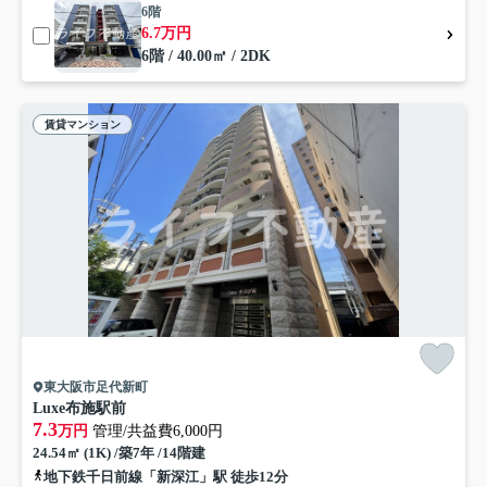
6階
6.7万円
6階 / 40.00㎡ / 2DK
賃貸マンション
東大阪市足代新町
Luxe布施駅前
7.3
万円
管理/共益費6,000円
24.54㎡ (1K) /築7年 /14階建
地下鉄千日前線「新深江」駅 徒歩12分