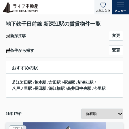
地下鉄千日前線 新深江駅の賃貸物件一覧
変更
新深江駅
変更
条件から探す
おすすめの駅
若江岩田駅
/
荒本駅
/
吉田駅
/
長瀬駅
/
新深江駅
/
八戸ノ里駅
/
長田駅
/
深江橋駅
/
高井田中央駅
/
今里駅
61
棟
179
件
アパート