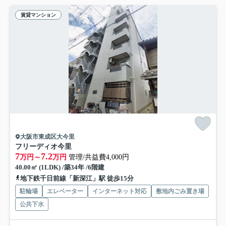
賃貸マンション
大阪市東成区大今里
フリーディオ今里
7
7.2
万円～
万円
管理/共益費4,000円
40.00㎡ (1LDK) /築34年 /6階建
地下鉄千日前線「新深江」駅 徒歩15分
駐輪場
エレベーター
インターネット対応
敷地内ごみ置き場
公共下水