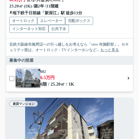
25.20㎡ (1K) /築2年 /11階建
地下鉄千日前線「新深江」駅 徒歩13分
オートロック
エレベーター
宅配ボックス
インターネット対応
公共下水
近鉄大阪線布施周辺への引っ越しをお考えなら「siete 布施駅前」。セキ
ュリティ面は、オートロック・TVインターホンなど...
もっと見る
募集中の部屋
602
6.5万円
6階 / 25.20㎡ / 1K
賃貸マンション