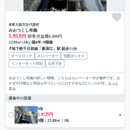
東大阪市足代新町
みおつくし布施
5.95
万円
管理/共益費6,000円
23.80㎡ (1K) /築8年 /9階建
地下鉄千日前線「新深江」駅 徒歩11分
オートロック
エレベーター
宅配ボックス
インターネット対応
公共下水
みおつくし布施の詳しい情報。こちらはエレベーター付き物件です。お
かずや汁物など何品も作りたい人におすすめな2口コンロが付...
もっと
見る
募集中の部屋
9階
5.95万円
9階 / 23.80㎡ / 1K