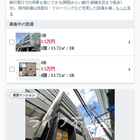
銀行窓口での用事も楽にできる(関西みらい銀行 緑橋支店まで徒歩5
分)。室内設備は洗面台・フローリングなど充実した設備を備...
もっと見
る
募集中の部屋
1階
3.5万円
1階 / 13.72㎡ / 1R
4階
3.5万円
4階 / 13.72㎡ / 1R
賃貸マンション