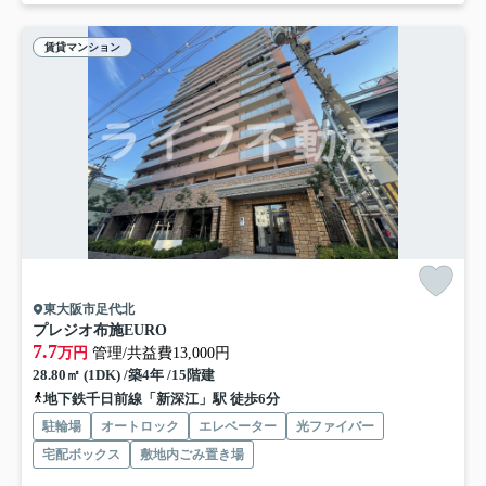
賃貸マンション
東大阪市足代北
プレジオ布施EURO
7.7
万円
管理/共益費13,000円
28.80㎡ (1DK) /築4年 /15階建
地下鉄千日前線「新深江」駅 徒歩6分
駐輪場
オートロック
エレベーター
光ファイバー
宅配ボックス
敷地内ごみ置き場