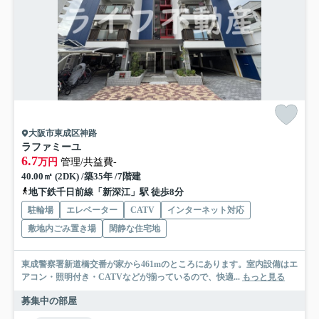
大阪市東成区神路
ラファミーユ
6.7
万円
管理/共益費-
40.00㎡ (2DK) /築35年 /7階建
地下鉄千日前線「新深江」駅 徒歩8分
駐輪場
エレベーター
CATV
インターネット対応
敷地内ごみ置き場
閑静な住宅地
東成警察署新道橋交番が家から461mのところにあります。室内設備はエ
アコン・照明付き・CATVなどが揃っているので、快適...
もっと見る
募集中の部屋