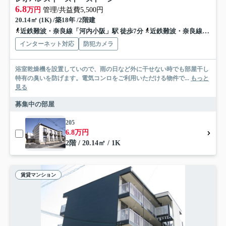
6.8
万円
管理/共益費5,500円
20.14㎡ (1K) /築18年 /2階建
近鉄難波・奈良線「河内小阪」駅 徒歩7分
近鉄難波・奈良線「八戸ノ里」駅 徒歩9分
インターネット対応
防犯カメラ
浴室乾燥機を設置していので、雨の日など外に干せない時でも部屋干し
特有の臭いを防げます。電気コンロをご利用いただける物件で...
もっと
見る
募集中の部屋
205
6.8万円
2階 / 20.14㎡ / 1K
賃貸マンション