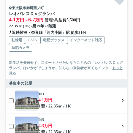
東大阪市御厨西ノ町
レオパレスＣｓグランパ
4.1
6.7
万円～
万円
管理/共益費5,500円
22.35㎡ (1K) /築19年 /2階建
近鉄難波・奈良線「河内小阪」駅 徒歩21分
駐輪場
CATV
宅配ボックス
インターネット対応
防犯カメラ
新生活を失敗せず、スタートさせたいならこちらの「レオパレスＣｓグ
ランパ」はいかがでしょうか。知らない来訪者が来てもインタ...
もっと
見る
募集中の部屋
103
4.1万円
1階 / 22.35㎡ / 1K
205
4.3万円
2階 / 22.35㎡ / 1K