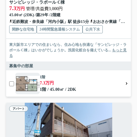
サンビレッジ・ラポール C棟
7.3
万円
管理/共益費3,000円
45.00㎡ (2DK) /築29年 /2階建
近鉄難波・奈良線「河内小阪」駅 徒歩15分
おおさか東線「高井田中央」駅 徒歩20分
閑静な住宅地
24時間緊急通報システム
公共下水
東大阪市エリアでの住まいなら、住み心地も快適な「サンビレッジ・ラ
ポール C棟」はいかがでしょうか。洗面化粧台を備えている...
もっと見
る
募集中の部屋
1階
7.3万円
1階 / 45.00㎡ / 2DK
アパート