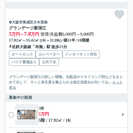
大阪市東成区大今里南
グランデージ新深江
5
7.8
万円～
万円
管理/共益費6,000円～9,000円
17.92㎡～35.42㎡ (1K～1LDK) /築31年 /10階建
近鉄大阪線「布施」駅 徒歩15分
オートロック
エレベーター
インターネット対応
バイク置場あり
公共下水
グランデージ新深江の詳しい情報。化粧品やスタイリング剤などをまと
めて出して、サッと身支度を整えられる独立洗面台が付いてお...
もっと
見る
募集中の部屋
5階
5万円
5階 / 17.92㎡ / 1K