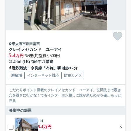
東大阪市岸田堂西
クレイノセカンド ユーアイ
5.4
万円
管理/共益費5,500円
21.24㎡ (1K) /築9年 /2階建
近鉄難波・奈良線「布施」駅 徒歩17分
駐輪場
インターネット対応
防犯カメラ
こだわりポイント満載のクレイノセカンド ユーアイ。玄関先まで覗き
穴を覗きに行かなくてもインターホン越しに誰が来たのかを確...
もっと
見る
募集中の部屋
101
5.4万円