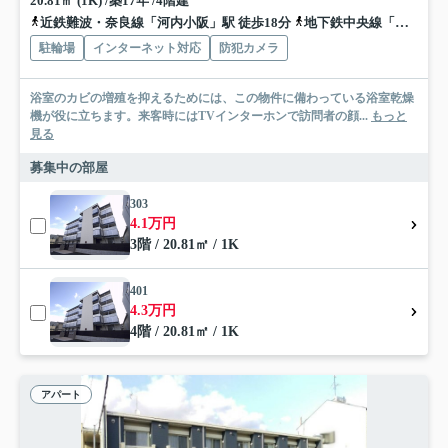
20.81㎡ (1K) /築17年 /4階建
近鉄難波・奈良線「河内小阪」駅 徒歩18分
地下鉄中央線「高井田」駅 徒歩19分
駐輪場
インターネット対応
防犯カメラ
浴室のカビの増殖を抑えるためには、この物件に備わっている浴室乾燥
機が役に立ちます。来客時にはTVインターホンで訪問者の顔...
もっと
見る
募集中の部屋
303
4.1万円
3階 / 20.81㎡ / 1K
401
4.3万円
4階 / 20.81㎡ / 1K
アパート