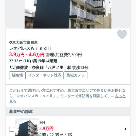
東大阪市御厨東
レオパレスＷｉｎｄⅡ
3.9
4.6
万円～
万円
管理/共益費7,500円
22.35㎡ (1K) /築15年 /4階建
近鉄難波・奈良線「八戸ノ里」駅 徒歩13分
駐輪場
インターネット対応
防犯カメラ
こだわりで選びたい方におすすめ。東大阪市エリアで住まいをお探しな
ら「レオパレスＷｉｎｄⅡ」。モニターで来訪者を確認して、...
もっと
見る
募集中の部屋
204
3.9万円
2階 / 22.35㎡ / 1K