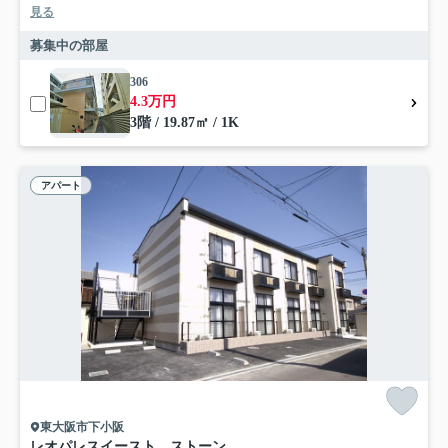
見る
募集中の部屋
306
4.3万円
3階 / 19.87㎡ / 1K
アパート
東大阪市下小阪
レオパレスイースト ストーン