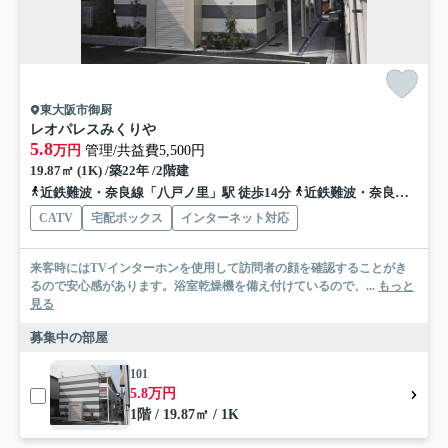
東大阪市御厨
レオパレスみくりや
5.8
万円
管理/共益費5,500円
19.87㎡ (1K) /築22年 /2階建
近鉄難波・奈良線「八戸ノ里」駅 徒歩14分
近鉄難波・奈良線「河内小阪」駅 徒歩15分
CATV
宅配ボックス
インターネット対応
来客時にはTVインターホンを使用して訪問者の顔を確認することがき
るので安心感があります。浴室乾燥機を備え付けているので、...
もっと
見る
募集中の部屋
101
5.8万円
1階 / 19.87㎡ / 1K