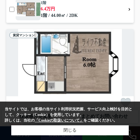
1階
6.4万円
1階 / 44.00㎡ / 2DK
賃貸マンション
当サイトでは、お客様の当サイト利用状況把握、サービス向上検討を目的と
東大阪市俊徳町
して、クッキー（Cookie）を使用しています。
検索条件を変更
まとめてお問い合わせ
ロイヤル俊徳Ⅱ
詳しくは、当社の
「Cookieの取扱いについて」
をご確認ください。
3
万円
管理/共益費3,000円
16.00㎡ (1K) /築41年 /4階建
閉じる
来店予約
お問い合わせ
LINE
おおさか東線「ＪＲ俊徳道」駅 徒歩7分
近鉄難波・奈良線「河内小阪」駅 徒歩24分