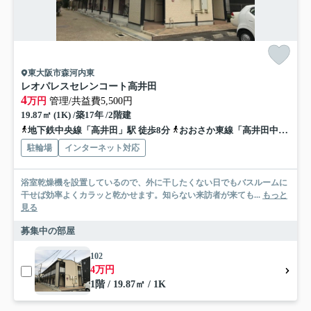
東大阪市森河内東
レオパレスセレンコート高井田
4
万円
管理/共益費5,500円
19.87㎡ (1K) /築17年 /2階建
地下鉄中央線「高井田」駅 徒歩8分
おおさか東線「高井田中央」駅 徒歩8分
駐輪場
インターネット対応
浴室乾燥機を設置しているので、外に干したくない日でもバスルームに
干せば効率よくカラッと乾かせます。知らない来訪者が来ても...
もっと
見る
募集中の部屋
102
4万円
1階 / 19.87㎡ / 1K