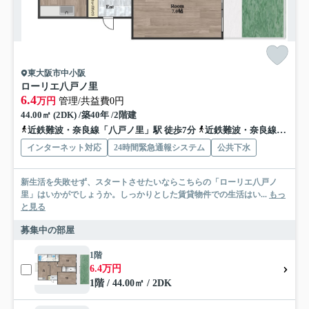
東大阪市中小阪
ローリエ八戸ノ里
6.4
万円
管理/共益費0円
44.00㎡ (2DK) /築40年 /2階建
近鉄難波・奈良線「八戸ノ里」駅 徒歩7分
近鉄難波・奈良線「河内小阪」駅 徒歩15分
インターネット対応
24時間緊急通報システム
公共下水
新生活を失敗せず、スタートさせたいならこちらの「ローリエ八戸ノ
里」はいかがでしょうか。しっかりとした賃貸物件での生活はい...
もっ
と見る
募集中の部屋
1階
6.4万円
1階 / 44.00㎡ / 2DK