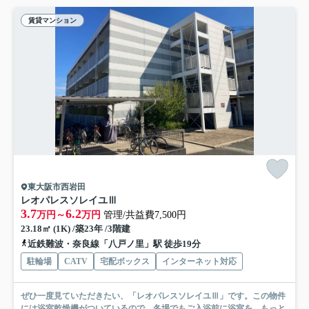
賃貸マンション
東大阪市西岩田
レオパレスソレイユⅢ
3.7
6.2
万円～
万円
管理/共益費7,500円
23.18㎡ (1K) /築23年 /3階建
近鉄難波・奈良線「八戸ノ里」駅 徒歩19分
駐輪場
CATV
宅配ボックス
インターネット対応
ぜひ一度見ていただきたい、「レオパレスソレイユⅢ」です。この物件
には浴室乾燥機がついているので、冬場でもご入浴前に浴室を...
もっと