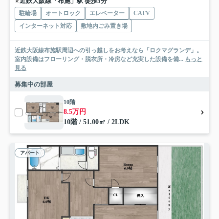
近鉄大阪線「布施」駅 徒歩5分
駐輪場
オートロック
エレベーター
CATV
インターネット対応
敷地内ごみ置き場
近鉄大阪線布施駅周辺への引っ越しをお考えなら「ロクマグランデ」。
室内設備はフローリング・脱衣所・冷房など充実した設備を備...
もっと
見る
募集中の部屋
10階
8.5万円
10階 / 51.00㎡ / 2LDK
アパート