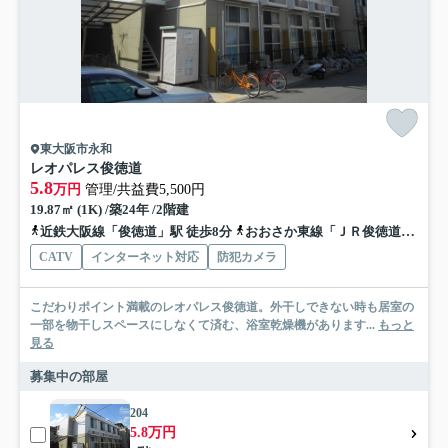
東大阪市永和
レオパレス俊徳道
5.8
万円
管理/共益費5,500円
19.87㎡ (1K) /築24年 /2階建
近鉄大阪線「俊徳道」駅 徒歩8分
おおさか東線「ＪＲ俊徳道」駅 徒歩7分
CATV
インターネット対応
防犯カメラ
こだわりポイント満載のレオパレス俊徳道。外干しできない時も居室の
一部を物干しスペースにしなくて済む、浴室乾燥機があります...
もっと
見る
募集中の部屋
204
5.8万円