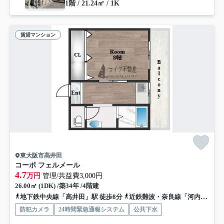
1階 / 21.24㎡ / 1K
賃貸マンション
東大阪市高井田
コーポ フェルメール
4.7
万円
管理/共益費3,000円
26.00㎡ (1DK) /築34年 /4階建
地下鉄中央線「高井田」駅 徒歩8分
近鉄難波・奈良線「河内永和」駅 徒歩11分
防犯カメラ
24時間緊急通報システム
公共下水