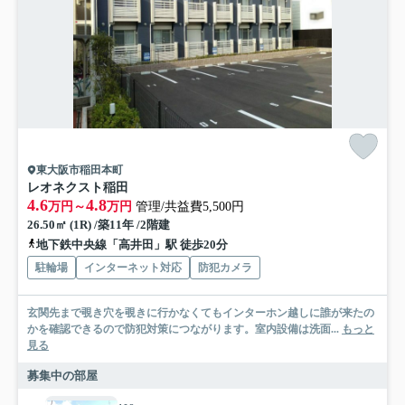
東大阪市稲田本町
レオネクスト稲田
4.6
4.8
万円～
万円
管理/共益費5,500円
26.50㎡ (1R) /築11年 /2階建
地下鉄中央線「高井田」駅 徒歩20分
駐輪場
インターネット対応
防犯カメラ
玄関先まで覗き穴を覗きに行かなくてもインターホン越しに誰が来たの
かを確認できるので防犯対策につながります。室内設備は洗面...
もっと
見る
募集中の部屋