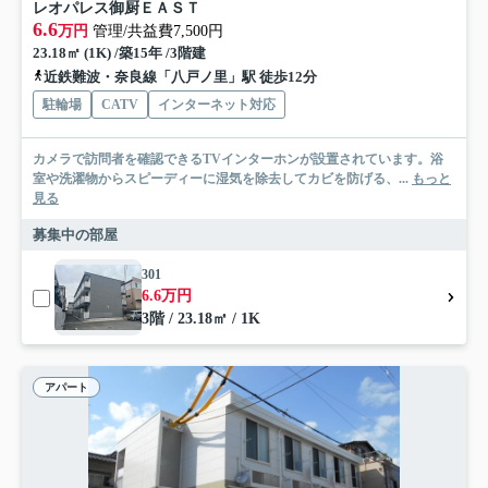
レオパレス御厨ＥＡＳＴ
6.6
万円
管理/共益費7,500円
23.18㎡ (1K) /築15年 /3階建
近鉄難波・奈良線「八戸ノ里」駅 徒歩12分
駐輪場
CATV
インターネット対応
カメラで訪問者を確認できるTVインターホンが設置されています。浴
室や洗濯物からスピーディーに湿気を除去してカビを防げる、...
もっと
見る
募集中の部屋
301
6.6万円
3階 / 23.18㎡ / 1K
アパート