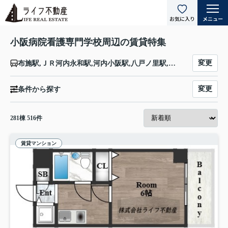
小阪病院看護専門学校周辺の賃貸特集
変更
布施駅,ＪＲ河内永和駅,河内小阪駅,八戸ノ里駅,ＪＲ俊徳道駅,高井田中央駅
変更
条件から探す
281
棟
516
件
賃貸マンション