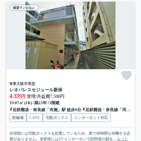
賃貸マンション
東大阪市長堂
レオパレスセジュール新保
4.3
万円
管理/共益費7,500円
19.87㎡ (1K) /築23年 /3階建
近鉄難波・奈良線「布施」駅 徒歩9分
近鉄難波・奈良線「河内永和」駅 徒歩12分
駐輪場
CATV
宅配ボックス
インターネット対応
共用部には宅配ボックスを設置しているため、家で何時間も待機する必
要がありません。来客時にはTVインターホンで訪問者の顔を...
もっと