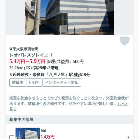
東大阪市西岩田
レオパレスソレイユⅡ
5.4
5.9
万円～
万円
管理/共益費7,500円
20.28㎡ (1K) /築25年 /3階建
近鉄難波・奈良線「八戸ノ里」駅 徒歩19分
駐輪場
CATV
インターネット対応
浴室を乾燥させることでカビの繁殖を防ぐことに役立つ、浴室乾燥機が
あります。駐輪場付きの物件です。住みやすい環境が嬉しい賃...
もっと
見る
募集中の部屋
106
5.4万円