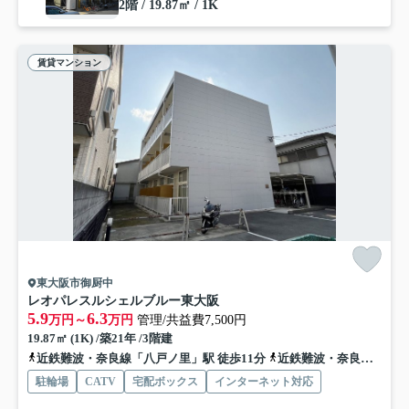
2階 / 19.87㎡ / 1K
賃貸マンション
東大阪市御厨中
レオパレスルシェルブルー東大阪
5.9
6.3
万円～
万円
管理/共益費7,500円
19.87㎡ (1K) /築21年 /3階建
近鉄難波・奈良線「八戸ノ里」駅 徒歩11分
近鉄難波・奈良線「河内小阪」駅 徒歩16分
駐輪場
CATV
宅配ボックス
インターネット対応