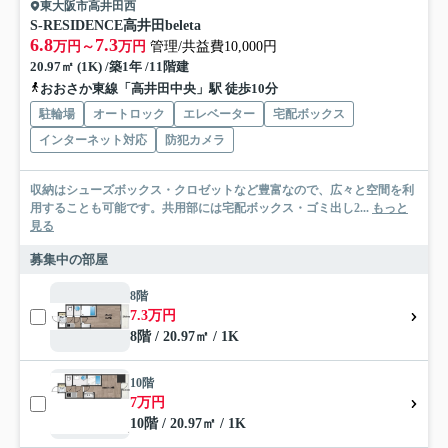
東大阪市高井田西
S-RESIDENCE高井田beleta
6.8
7.3
万円～
万円
管理/共益費10,000円
20.97㎡ (1K) /築1年 /11階建
おおさか東線「高井田中央」駅 徒歩10分
駐輪場
オートロック
エレベーター
宅配ボックス
インターネット対応
防犯カメラ
収納はシューズボックス・クロゼットなど豊富なので、広々と空間を利
用することも可能です。共用部には宅配ボックス・ゴミ出し2...
もっと
見る
募集中の部屋
8階
7.3万円
8階 / 20.97㎡ / 1K
10階
7万円
10階 / 20.97㎡ / 1K