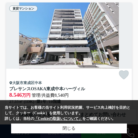
賃貸マンション
大阪市東成区中本
プレサンスOSAKA東成中本ハーヴィル
8.546
万円
管理/共益費8,540円
27.55㎡ (1DK) /築1年 /10階建
当サイトでは、お客様の当サイト利用状況把握、サービス向上検討を目的と
大阪環状線「玉造」駅 徒歩14分
して、クッキー（Cookie）を使用しています。
検索条件を変更
まとめてお問い合わせ
駐輪場
オートロック
エレベーター
CATV
宅配ボックス
詳しくは、当社の
「Cookieの取扱いについて」
をご確認ください。
インターネット対応
閉じる
来店予約
お問い合わせ
LINE