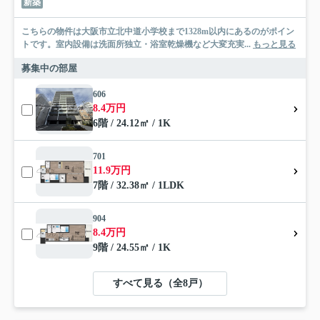
新築
こちらの物件は大阪市立北中道小学校まで1328m以内にあるのがポイン
トです。室内設備は洗面所独立・浴室乾燥機など大変充実...
もっと見る
募集中の部屋
606
8.4万円
6階 / 24.12㎡ / 1K
701
11.9万円
7階 / 32.38㎡ / 1LDK
904
8.4万円
9階 / 24.55㎡ / 1K
すべて見る（全8戸）