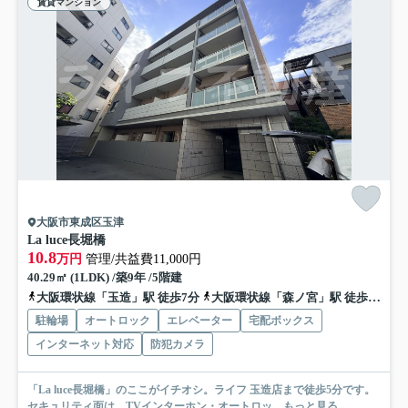
賃貸マンション
大阪市東成区玉津
La luce長堀橋
10.8
万円
管理/共益費11,000円
40.29㎡ (1LDK) /築9年 /5階建
大阪環状線「玉造」駅 徒歩7分
大阪環状線「森ノ宮」駅 徒歩15分
駐輪場
オートロック
エレベーター
宅配ボックス
インターネット対応
防犯カメラ
「La luce長堀橋」のここがイチオシ。ライフ 玉造店まで徒歩5分です。
セキュリティ面は、TVインターホン・オートロッ...
もっと見る