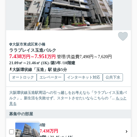
大阪市東成区東小橋
ララプレイス玉造パルク
7.438
7.951
万円～
万円
管理/共益費7,490円～7,620円
21.09㎡～21.46㎡ (1K) /築5年 /10階建
大阪環状線「玉造」駅 徒歩5分
オートロック
エレベーター
インターネット対応
公共下水
大阪環状線玉造駅周辺への引っ越しをお考えなら「ララプレイス玉造パ
ルク」。新生活を失敗せず、スタートさせたいならこちらの「...
もっと
見る
募集中の部屋
8階
7.438万円