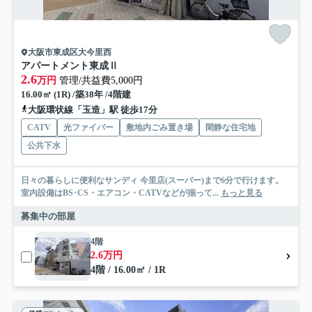
大阪市東成区大今里西
アパートメント東成Ⅱ
2.6
万円
管理/共益費5,000円
16.00㎡ (1R) /築38年 /4階建
大阪環状線「玉造」駅 徒歩17分
CATV
光ファイバー
敷地内ごみ置き場
閑静な住宅地
公共下水
日々の暮らしに便利なサンディ 今里店(スーパー)まで6分で行けます。
室内設備はBS･CS・エアコン・CATVなどが揃って...
もっと見る
募集中の部屋
4階
2.6万円
4階 / 16.00㎡ / 1R