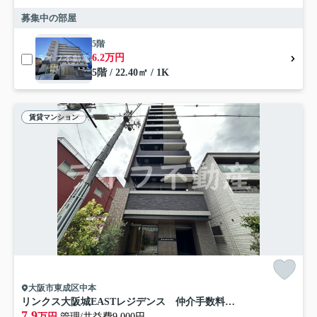
募集中の部屋
5階
6.2万円
5階 / 22.40㎡ / 1K
賃貸マンション
大阪市東成区中本
リンクス大阪城EASTレジデンス 仲介手数料無料
7.9
万円
管理/共益費9,000円