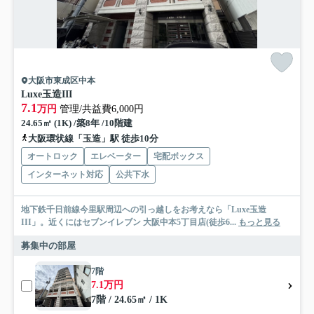
大阪市東成区中本
Luxe玉造III
7.1
万円
管理/共益費6,000円
24.65㎡ (1K) /築8年 /10階建
大阪環状線「玉造」駅 徒歩10分
オートロック
エレベーター
宅配ボックス
インターネット対応
公共下水
地下鉄千日前線今里駅周辺への引っ越しをお考えなら「Luxe玉造
III」。近くにはセブンイレブン 大阪中本5丁目店(徒歩6...
もっと見る
募集中の部屋
7階
7.1万円
7階 / 24.65㎡ / 1K