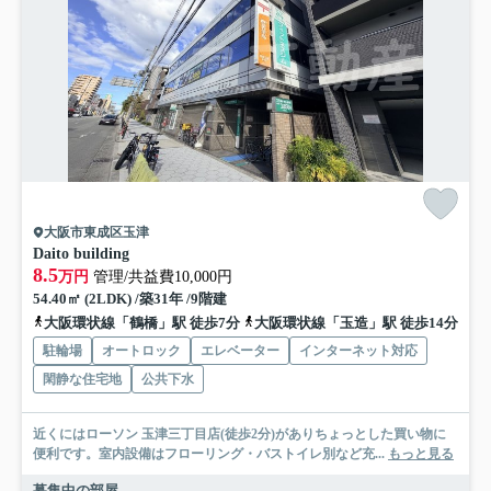
大阪市東成区玉津
Daito building
8.5
万円
管理/共益費10,000円
54.40㎡ (2LDK) /築31年 /9階建
大阪環状線「鶴橋」駅 徒歩7分
大阪環状線「玉造」駅 徒歩14分
駐輪場
オートロック
エレベーター
インターネット対応
閑静な住宅地
公共下水
近くにはローソン 玉津三丁目店(徒歩2分)がありちょっとした買い物に
便利です。室内設備はフローリング・バストイレ別など充...
もっと見る
募集中の部屋