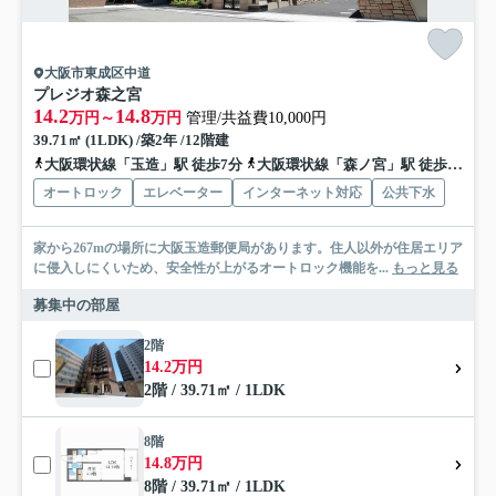
大阪市東成区中道
プレジオ森之宮
14.2
14.8
万円～
万円
管理/共益費10,000円
39.71㎡ (1LDK) /築2年 /12階建
大阪環状線「玉造」駅 徒歩7分
大阪環状線「森ノ宮」駅 徒歩7分
オートロック
エレベーター
インターネット対応
公共下水
家から267mの場所に大阪玉造郵便局があります。住人以外が住居エリア
に侵入しにくいため、安全性が上がるオートロック機能を...
もっと見る
募集中の部屋
2階
14.2万円
2階 / 39.71㎡ / 1LDK
8階
14.8万円
8階 / 39.71㎡ / 1LDK