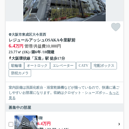
大阪市東成区大今里西
レジュールアッシュOSAKA今里駅前
6.4
万円
管理/共益費10,000円
23.77㎡ (1K) /築6年 /10階建
大阪環状線「玉造」駅 徒歩17分
駐輪場
オートロック
エレベーター
CATV
宅配ボックス
防犯カメラ
室内設備は洗面化粧台・浴室乾燥機などが揃っているので、快適に過ご
しやすいお部屋になります。収納はクロゼット・シューズボッ...
もっと
見る
募集中の部屋
5階
6.4万円