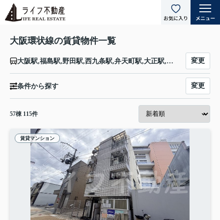
大阪環状線の賃貸物件一覧
変更
大阪駅,福島駅,野田駅,西九条駅,弁天町駅,大正駅,芦原橋駅,今宮駅,新今宮駅,天王寺駅,寺田町駅,桃谷駅,鶴橋駅,玉造駅,森ノ宮駅,大阪城公園駅,京橋駅,桜ノ宮駅,天満駅
変更
条件から探す
57
棟
115
件
賃貸マンション