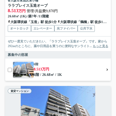
大阪市東成区東小橋
ララプレイス玉造オーブ
8.513
万円
管理/共益費9,870円
26.68㎡ (1K) /築7年 /11階建
大阪環状線「玉造」駅 徒歩5分
大阪環状線「鶴橋」駅 徒歩10分
大
オートロック
エレベーター
光ファイバー
公共下水
ぜひ一度見ていただきたい、「ララプレイス玉造オーブ」です。家から
292mのところに、薬や日用品を買うのに便利なサンライト...
もっと見る
募集中の部屋
6階
8.513万円
6階 / 26.68㎡ / 1K
賃貸マンション