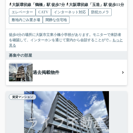
大阪環状線「鶴橋」駅 徒歩7分
大阪環状線「玉造」駅 徒歩11分
エレベーター
CATV
インターネット対応
防犯カメラ
敷地内ごみ置き場
閑静な住宅地
徒歩4分の場所に大阪市立東小橋小学校があります。モニターで来訪者
を確認して、インターホンを通じて室内から会話することがで...
もっと
見る
募集中の部屋
過去掲載物件
賃貸マンション