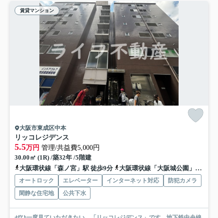
賃貸マンション
大阪市東成区中本
リッコレジデンス
5.5
万円
管理/共益費5,000円
30.00㎡ (1R) /築32年 /5階建
大阪環状線「森ノ宮」駅 徒歩9分
大阪環状線「大阪城公園」駅 徒歩20分
オートロック
エレベーター
インターネット対応
防犯カメラ
閑静な住宅地
公共下水
ぜひ一度見ていただきたい、「リッコレジデンス」です。地下鉄中央線