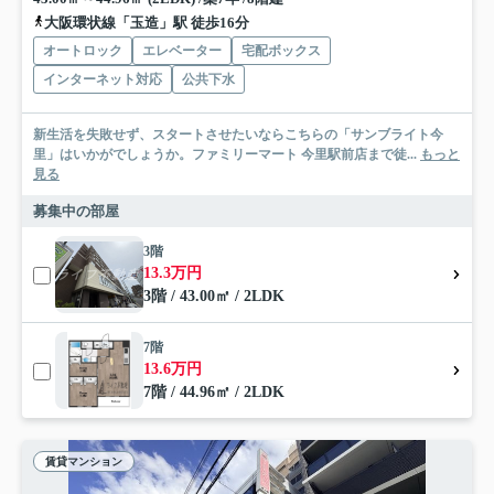
大阪環状線「玉造」駅 徒歩16分
オートロック
エレベーター
宅配ボックス
インターネット対応
公共下水
新生活を失敗せず、スタートさせたいならこちらの「サンブライト今
里」はいかがでしょうか。ファミリーマート 今里駅前店まで徒...
もっと
見る
募集中の部屋
3階
13.3万円
3階 / 43.00㎡ / 2LDK
7階
13.6万円
7階 / 44.96㎡ / 2LDK
賃貸マンション