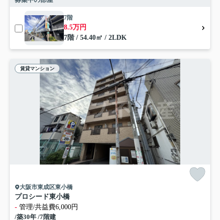
7階
8.5万円
7階 / 54.40㎡ / 2LDK
賃貸マンション
大阪市東成区東小橋
プロシード東小橋
-
管理/共益費6,000円
/築30年 /7階建