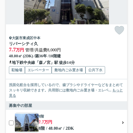
大阪市東成区中本
リバーシティ久
7.7
万円
管理/共益費8,000円
48.00㎡ (2DK) /築36年 /10階建
地下鉄中央線「森ノ宮」駅 徒歩14分
駐輪場
エレベーター
敷地内ごみ置き場
公共下水
洗面化粧台を採用しているので、歯ブラシやドライヤーなどをまとめて
スッキリ収納できます。共用部には敷地内ごみ置き場・エレベ...
もっと
見る
募集中の部屋
8階
7.7万円
8階 / 48.00㎡ / 2DK