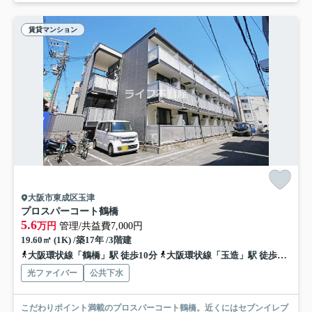
賃貸マンション
大阪市東成区玉津
プロスパーコート鶴橋
5.6
万円
管理/共益費7,000円
19.60㎡ (1K) /築17年 /3階建
大阪環状線「鶴橋」駅 徒歩10分
大阪環状線「玉造」駅 徒歩14分
光ファイバー
公共下水
こだわりポイント満載のプロスパーコート鶴橋。近くにはセブンイレブ