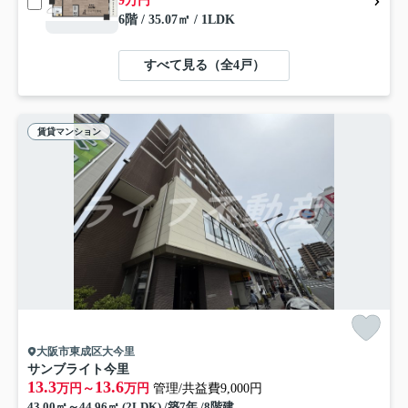
9万円
6階 / 35.07㎡ / 1LDK
すべて見る（全4戸）
賃貸マンション
大阪市東成区大今里
サンブライト今里
13.3
13.6
万円～
万円
管理/共益費9,000円
43.00㎡～44.96㎡ (2LDK) /築7年 /8階建