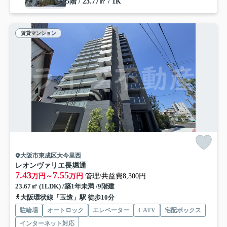
5階 / 23.77㎡ / 1K
賃貸マンション
大阪市東成区大今里西
レオンヴァリエ長堀通
7.43
7.55
万円～
万円
管理/共益費8,300円
23.67㎡ (1LDK) /築1年未満 /9階建
大阪環状線「玉造」駅 徒歩10分
駐輪場
オートロック
エレベーター
CATV
宅配ボックス
インターネット対応