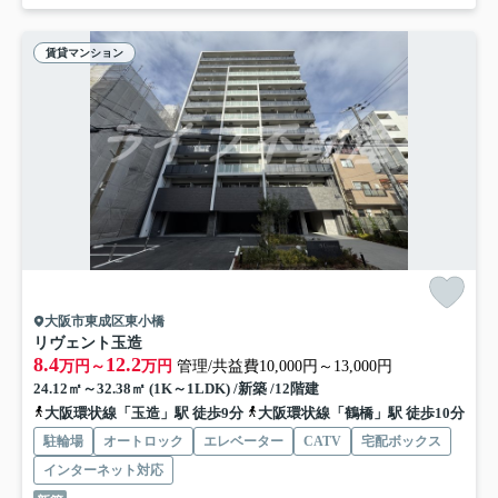
賃貸マンション
大阪市東成区東小橋
リヴェント玉造
8.4
12.2
万円～
万円
管理/共益費10,000円～13,000円
24.12㎡～32.38㎡ (1K～1LDK) /新築 /12階建
大阪環状線「玉造」駅 徒歩9分
大阪環状線「鶴橋」駅 徒歩10分
駐輪場
オートロック
エレベーター
CATV
宅配ボックス
インターネット対応