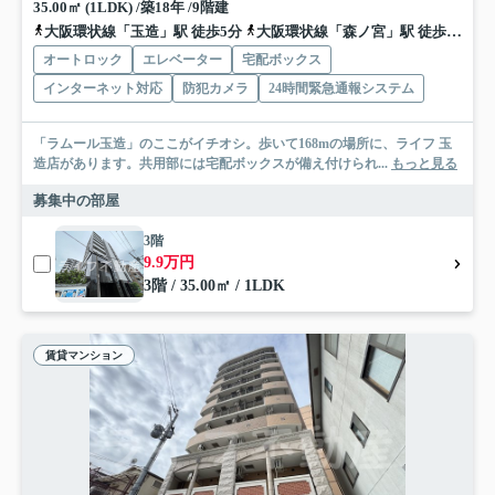
35.00㎡ (1LDK) /築18年 /9階建
大阪環状線「玉造」駅 徒歩5分
大阪環状線「森ノ宮」駅 徒歩12分
オートロック
エレベーター
宅配ボックス
インターネット対応
防犯カメラ
24時間緊急通報システム
「ラムール玉造」のここがイチオシ。歩いて168mの場所に、ライフ 玉
造店があります。共用部には宅配ボックスが備え付けられ...
もっと見る
募集中の部屋
3階
9.9万円
3階 / 35.00㎡ / 1LDK
賃貸マンション