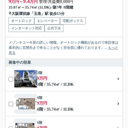
9
9.4
万円～
万円
管理/共益費8,000円
35.07㎡～35.74㎡ (1LDK) /築7年 /8階建
大阪環状線「玉造」駅 徒歩15分
オートロック
エレベーター
宅配ボックス
インターネット対応
公共下水
メゾンキコー今里の詳しい情報。オートロック機能があるので来訪者は
基本的に玄関先まで来ることがなく安全面に優れております。...
もっと
見る
募集中の部屋
3階
9万円
3階 / 35.74㎡ / 1LDK
6階
9万円
6階 / 35.74㎡ / 1LDK
6階