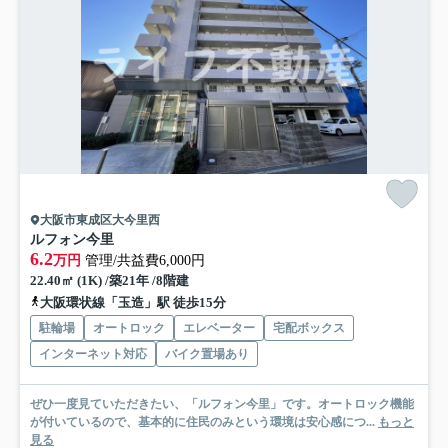
大阪市東成区大今里西
ルフォン今里
6.2
万円
管理/共益費6,000円
22.40㎡ (1K) /築21年 /8階建
大阪環状線「玉造」駅 徒歩15分
駐輪場
オートロック
エレベーター
宅配ボックス
インターネット対応
バイク置場あり
ぜひ一度見ていただきたい、「ルフォン今里」です。オートロック機能
が付いているので、基本的に住民のみという環境は安心感につ...
もっと
見る