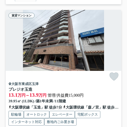
賃貸マンション
大阪市東成区玉津
プレジオ玉造
13.1
13.9
万円～
万円
管理/共益費15,000円
39.95㎡ (1LDK) /築1年未満 /11階建
大阪環状線「玉造」駅 徒歩7分
大阪環状線「森ノ宮」駅 徒歩14分
駐輪場
オートロック
エレベーター
宅配ボックス
インターネット対応
敷地内ごみ置き場