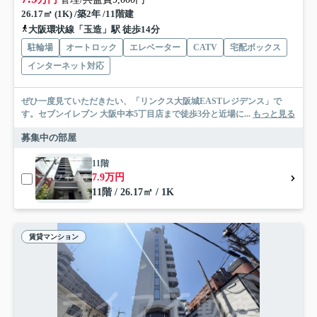
26.17㎡ (1K) /築2年 /11階建
大阪環状線「玉造」駅 徒歩14分
駐輪場
オートロック
エレベーター
CATV
宅配ボックス
インターネット対応
ぜひ一度見ていただきたい、「リンクス大阪城EASTレジデンス」で
す。セブンイレブン 大阪中本5丁目店まで徒歩3分と近場に...
もっと見る
募集中の部屋
11階
7.9万円
11階 / 26.17㎡ / 1K
賃貸マンション