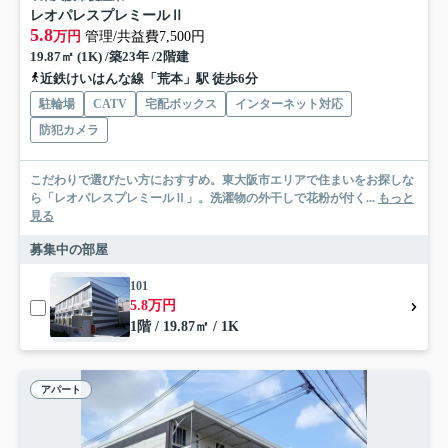
レオパレスプレミールⅡ
5.8
万円
管理/共益費7,500円
19.87㎡ (1K) /築23年 /2階建
近鉄けいはんな線「荒本」駅 徒歩6分
駐輪場
CATV
宅配ボックス
インターネット対応
防犯カメラ
こだわりで選びたい方におすすめ。東大阪市エリアで住まいをお探しな
ら「レオパレスプレミールⅡ」。洗濯物の外干しで花粉が付く...
もっと
見る
募集中の部屋
101
5.8万円
1階 / 19.87㎡ / 1K
アパート