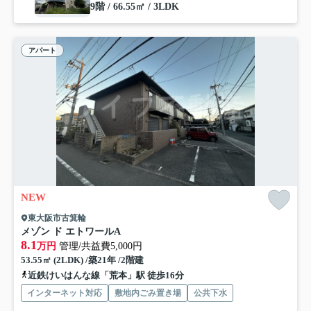
9階 / 66.55㎡ / 3LDK
アパート
NEW
東大阪市古箕輪
メゾン ド エトワールA
8.1
万円
管理/共益費5,000円
53.55㎡ (2LDK) /築21年 /2階建
近鉄けいはんな線「荒本」駅 徒歩16分
インターネット対応
敷地内ごみ置き場
公共下水