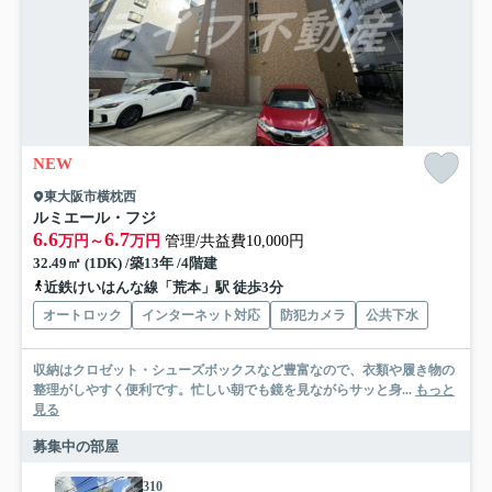
NEW
東大阪市横枕西
ルミエール・フジ
6.6
6.7
万円～
万円
管理/共益費10,000円
32.49㎡ (1DK) /築13年 /4階建
近鉄けいはんな線「荒本」駅 徒歩3分
オートロック
インターネット対応
防犯カメラ
公共下水
収納はクロゼット・シューズボックスなど豊富なので、衣類や履き物の
整理がしやすく便利です。忙しい朝でも鏡を見ながらサッと身...
もっと
見る
募集中の部屋
310