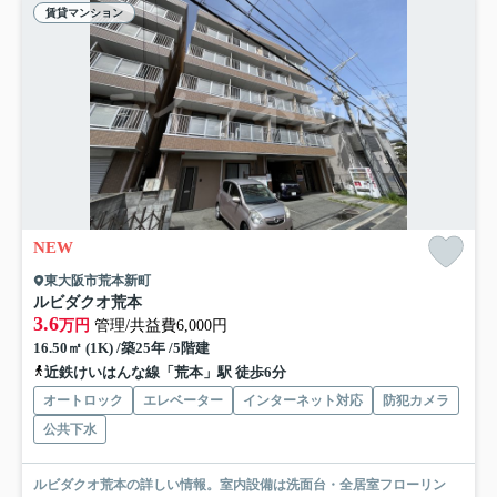
賃貸マンション
NEW
東大阪市荒本新町
ルビダクオ荒本
3.6
万円
管理/共益費6,000円
16.50㎡ (1K) /築25年 /5階建
近鉄けいはんな線「荒本」駅 徒歩6分
オートロック
エレベーター
インターネット対応
防犯カメラ
公共下水
ルビダクオ荒本の詳しい情報。室内設備は洗面台・全居室フローリン