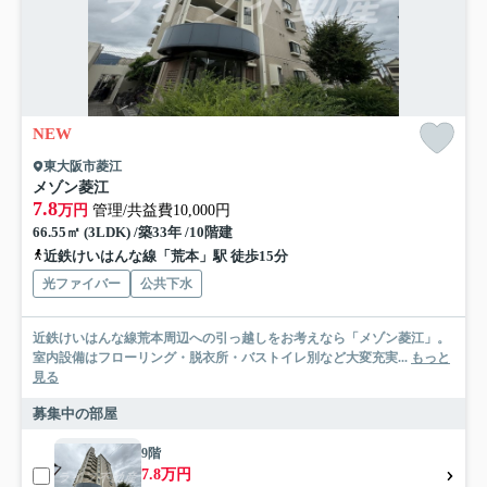
NEW
東大阪市菱江
メゾン菱江
7.8
万円
管理/共益費10,000円
66.55㎡ (3LDK) /築33年 /10階建
近鉄けいはんな線「荒本」駅 徒歩15分
光ファイバー
公共下水
近鉄けいはんな線荒本周辺への引っ越しをお考えなら「メゾン菱江」。
室内設備はフローリング・脱衣所・バストイレ別など大変充実...
もっと
見る
募集中の部屋
9階
7.8万円