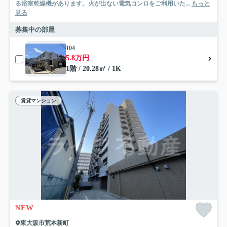
る浴室乾燥機があります。火が出ない電気コンロをご利用いた...
もっと
見る
募集中の部屋
104
5.8万円
1階 / 20.28㎡ / 1K
賃貸マンション
NEW
東大阪市荒本新町