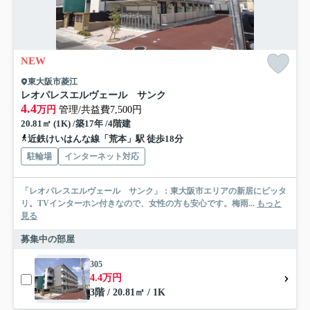
NEW
東大阪市菱江
レオパレスエルヴェール サンク
4.4
万円
管理/共益費7,500円
20.81㎡ (1K) /築17年 /4階建
近鉄けいはんな線「荒本」駅 徒歩18分
駐輪場
インターネット対応
「レオパレスエルヴェール サンク」：東大阪市エリアの新居にピッタ
リ。TVインターホン付きなので、女性の方も安心です。梅雨...
もっと
見る
募集中の部屋
305
4.4万円
3階 / 20.81㎡ / 1K