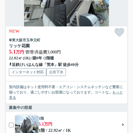
NEW
東大阪市玉串元町
リッケ花園
5.1
万円
管理/共益費3,000円
22.92㎡ (1K) /築9年 /2階建
近鉄けいはんな線「荒本」駅 徒歩40分
インターネット対応
公共下水
室内設備はネット使用料不要・エアコン・システムキッチンなど豊富に
揃っており、過ごしやすいお部屋になっております。コートな...
もっと
見る
募集中の部屋
1階
5.1万円
1階 / 22.92㎡ / 1K