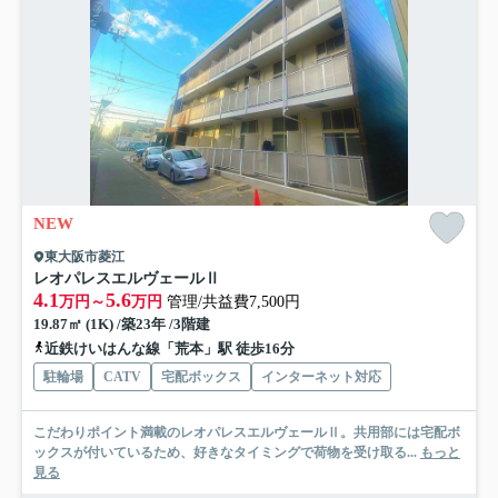
NEW
東大阪市菱江
レオパレスエルヴェールⅡ
4.1
5.6
万円～
万円
管理/共益費7,500円
19.87㎡ (1K) /築23年 /3階建
近鉄けいはんな線「荒本」駅 徒歩16分
駐輪場
CATV
宅配ボックス
インターネット対応
こだわりポイント満載のレオパレスエルヴェールⅡ。共用部には宅配ボ
ックスが付いているため、好きなタイミングで荷物を受け取る...
もっと
見る