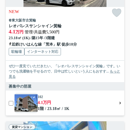
NEW
東大阪市古箕輪
レオパレスサンシャイン箕輪
4.1
万円
管理/共益費5,500円
23.18㎡ (1K) /築15年 /3階建
近鉄けいはんな線「荒本」駅 徒歩18分
駐輪場
インターネット対応
ぜひ一度見ていただきたい、「レオパレスサンシャイン箕輪」です。い
つでも洗濯物を干せるので、日中は忙しいという人にもおすす...
もっと
見る
募集中の部屋
102
4.1万円
1階 / 23.18㎡ / 1K
賃貸マンション