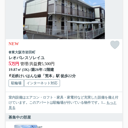
NEW
東大阪市岩田町
レオパレスソレイユ
5
万円
管理/共益費5,500円
19.87㎡ (1K) /築26年 /2階建
近鉄けいはんな線「荒本」駅 徒歩22分
駐輪場
インターネット対応
室内設備はエアコン・ロフト・家具・家電付など充実した設備を備え付
けています。このアパートは駐輪場が付いている物件です。1...
もっと
見る
募集中の部屋
107