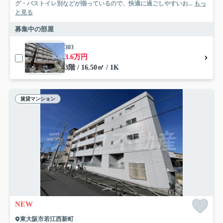
グ・バストイレ別などが揃っているので、快適に過ごしやすいお...
もっ
と見る
募集中の部屋
303
3.6万円
3階 / 16.50㎡ / 1K
賃貸マンション
NEW
東大阪市若江西新町