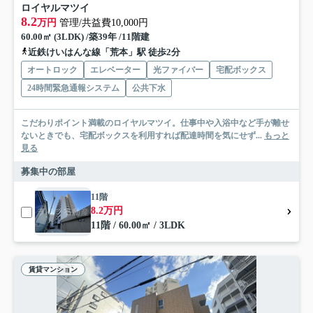
ロイヤルマツイ
8.2
万円
管理/共益費10,000円
60.00㎡ (3LDK) /築39年 /11階建
近鉄けいはんな線「荒本」駅 徒歩2分
オートロック
エレベーター
光ファイバー
宅配ボックス
24時間緊急通報システム
公共下水
こだわりポイント満載のロイヤルマツイ。仕事中や入浴中など手が離せ
ないときでも、宅配ボックスを利用すれば配達時間を気にせず...
もっと
見る
募集中の部屋
11階
8.2万円
11階 / 60.00㎡ / 3LDK
賃貸マンション