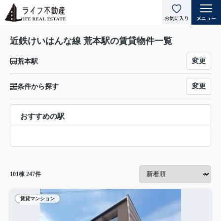
近鉄けいはんな線 荒本駅の賃貸物件一覧
変更
荒本駅
変更
条件から探す
おすすめの駅
101
棟
247
件
賃貸マンション