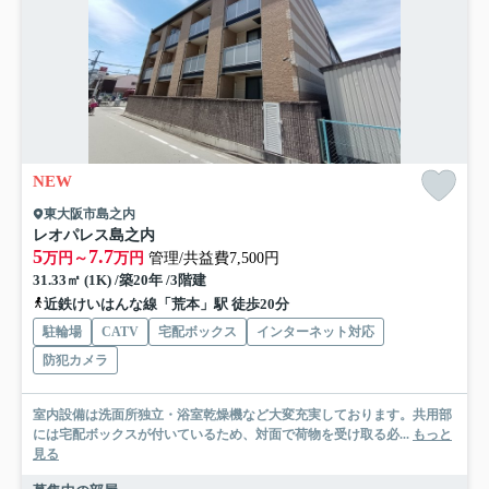
NEW
東大阪市島之内
レオパレス島之内
5
7.7
万円～
万円
管理/共益費7,500円
31.33㎡ (1K) /築20年 /3階建
近鉄けいはんな線「荒本」駅 徒歩20分
駐輪場
CATV
宅配ボックス
インターネット対応
防犯カメラ
室内設備は洗面所独立・浴室乾燥機など大変充実しております。共用部
には宅配ボックスが付いているため、対面で荷物を受け取る必...
もっと
見る