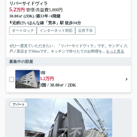
リバーサイドヴィラ
5.2
万円
管理/共益費5,000円
30.00㎡ (2DK) /築33年 /4階建
近鉄けいはんな線「荒本」駅 徒歩34分
オートロック
インターネット対応
公共下水
ぜひ一度見ていただきたい、「リバーサイドヴィラ」です。サンディ 八
戸ノ里店まで366mです。キッチンで作りたてのお料理を...
もっと見る
募集中の部屋
3階
5.2万円
3階 / 30.00㎡ / 2DK
アパート