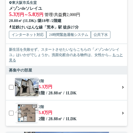
東大阪市瓜生堂
メゾンdeソレイユ
5.3
5.8
万円～
万円
管理/共益費2,000円
28.88㎡ (1LDK) /築18年 /2階建
近鉄けいはんな線「荒本」駅 徒歩27分
インターネット対応
24時間緊急通報システム
公共下水
新生活を失敗せず、スタートさせたいならこちらの「メゾンdeソレイ
ユ」はいかがでしょうか。洗面化粧台のある物件は、女性から...
もっと
見る
募集中の部屋
1階
5.3万円
1階 / 28.88㎡ / 1LDK
2階
5.8万円
2階 / 28.88㎡ / 1LDK