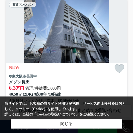
賃貸マンション
NEW
東大阪市長田中
メゾン長田
6.3
万円
管理/共益費5,000円
40.58㎡ (2DK) /築38年 /10階建
近鉄けいはんな線「荒本」駅 徒歩18分
当サイトでは、お客様の当サイト利用状況把握、サービス向上検討を目的と
エレベーター
公共下水
して、クッキー（Cookie）を使用しています。
検索条件を変更
まとめてお問い合わせ
詳しくは、当社の
「Cookieの取扱いについて」
をご確認ください。
新着情報：メゾン長田の空室情報ならコチラ。収納はクロゼット・押入
閉じる
来店予約
お問い合わせ
LINE
など豊富なので、広々と空間を利用することも可能です。独立...
もっと