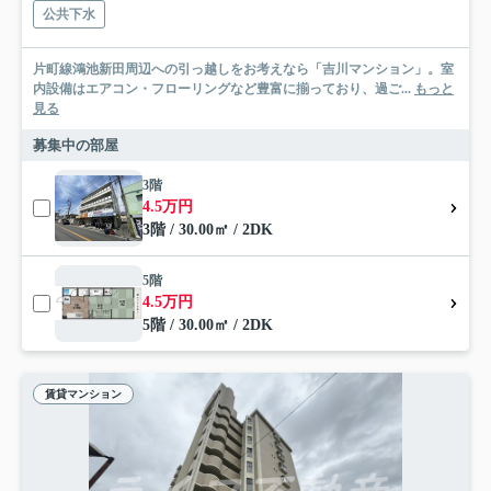
公共下水
片町線鴻池新田周辺への引っ越しをお考えなら「吉川マンション」。室
内設備はエアコン・フローリングなど豊富に揃っており、過ご...
もっと
見る
募集中の部屋
3階
4.5万円
3階 / 30.00㎡ / 2DK
5階
4.5万円
5階 / 30.00㎡ / 2DK
賃貸マンション