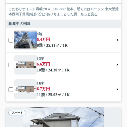
こだわりポイント満載のLa Douceur 荒本。近くにはローソン 東大阪荒
本西四丁目店(徒歩5分)がありちょっとした買...
もっと見る
募集中の部屋
8階
6.4万円
8階 / 25.11㎡ / 1K
10階
6.6万円
10階 / 24.30㎡ / 1K
11階
6.7万円
11階 / 25.02㎡ / 1K
アパート