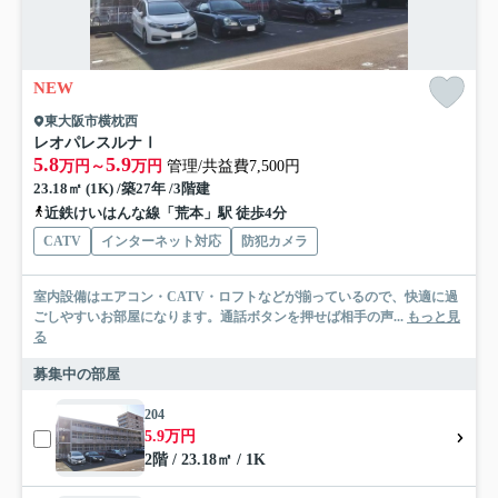
NEW
東大阪市横枕西
レオパレスルナⅠ
5.8
5.9
万円～
万円
管理/共益費7,500円
23.18㎡ (1K) /築27年 /3階建
近鉄けいはんな線「荒本」駅 徒歩4分
CATV
インターネット対応
防犯カメラ
室内設備はエアコン・CATV・ロフトなどが揃っているので、快適に過
ごしやすいお部屋になります。通話ボタンを押せば相手の声...
もっと見
る
募集中の部屋
204
5.9万円
2階 / 23.18㎡ / 1K