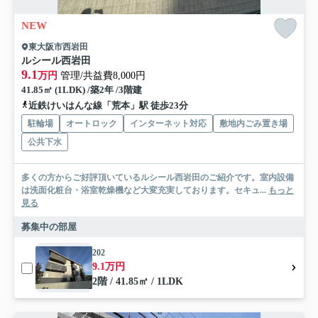
NEW
東大阪市西岩田
ルシール西岩田
9.1
万円
管理/共益費8,000円
41.85㎡ (1LDK) /築2年 /3階建
近鉄けいはんな線「荒本」駅 徒歩23分
駐輪場
オートロック
インターネット対応
敷地内ごみ置き場
公共下水
多くの方からご好評頂いているルシール西岩田のご紹介です。室内設備
は洗面化粧台・浴室乾燥機など大変充実しております。セキュ...
もっと
見る
募集中の部屋
202
9.1万円
2階 / 41.85㎡ / 1LDK