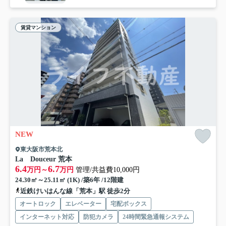
賃貸マンション
NEW
東大阪市荒本北
La Douceur 荒本
6.4
6.7
万円～
万円
管理/共益費10,000円
24.30㎡～25.11㎡ (1K) /築6年 /12階建
近鉄けいはんな線「荒本」駅 徒歩2分
オートロック
エレベーター
宅配ボックス
インターネット対応
防犯カメラ
24時間緊急通報システム