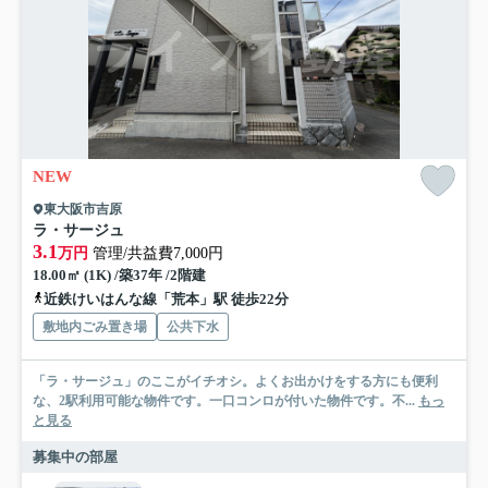
NEW
東大阪市吉原
ラ・サージュ
3.1
万円
管理/共益費7,000円
18.00㎡ (1K) /築37年 /2階建
近鉄けいはんな線「荒本」駅 徒歩22分
敷地内ごみ置き場
公共下水
「ラ・サージュ」のここがイチオシ。よくお出かけをする方にも便利
な、2駅利用可能な物件です。一口コンロが付いた物件です。不...
もっ
と見る
募集中の部屋