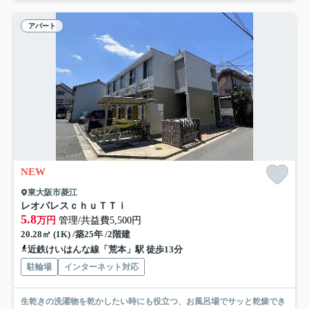
アパート
NEW
東大阪市菱江
レオパレスｃｈｕＴＴｉ
5.8
万円
管理/共益費5,500円
20.28㎡ (1K) /築25年 /2階建
近鉄けいはんな線「荒本」駅 徒歩13分
駐輪場
インターネット対応
生乾きの洗濯物を乾かしたい時にも役立つ、お風呂場でサッと乾燥でき