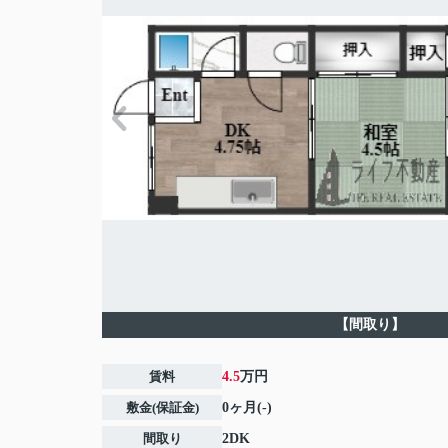
【間取り】
賃料
4.5
万円
敷金(保証金)
0ヶ月(-)
間取り
2DK