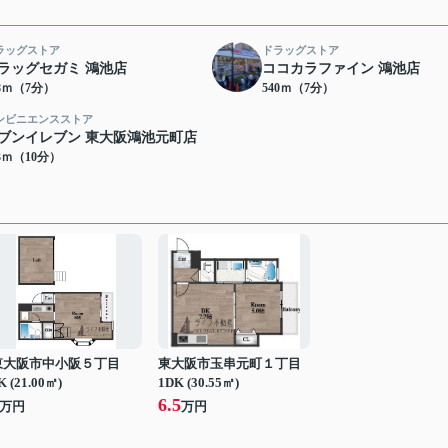
ラッグストア
ドラッグストア
ラッグセガミ 鴻池店
ココカラファイン 鴻池店
38ｍ（7分）
540ｍ（7分）
ンビニエンスストア
ブンイレブン 東大阪鴻池元町店
23ｍ（10分）
東大阪市中小阪５丁目
東大阪市玉串元町１丁目
K (21.00㎡)
1DK (30.55㎡)
6.5
万円
万円