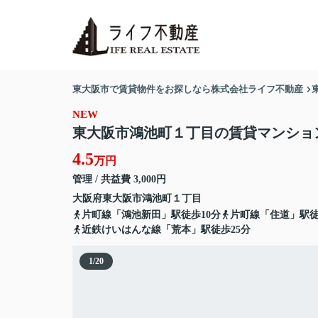
東大阪市で賃貸物件をお探しなら株式会社ライフ不動産
NEW
東大阪市鴻池町１丁目の賃貸マンショ
4.5
万円
管理 / 共益費 3,000円
大阪府
東大阪市
鴻池町
１丁目
片町線「鴻池新田」駅徒歩10分
片町線「住道」駅徒
近鉄けいはんな線「荒本」駅徒歩25分
1
/
20