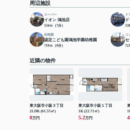
周辺施設
スーパー
ド
イオン 鴻池店
ド
534ｍ（7分）
5
幼稚園
コ
認定こども園鴻池学園幼稚園
セ
719ｍ（9分）
7
近隣の物件
東大阪市小阪３丁目
東大阪市小阪１丁目
2LDK (61.55㎡)
1K (22.71㎡)
1
8
5.2
4
万円
万円