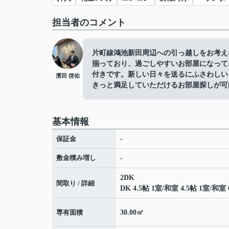
担当者のコメント
片町線鴻池新田周辺への引っ越しをお考え
揃っており、過ごしやすいお部屋になって
付きです。新しい日々を送るにふさわしい
濱田 啓佑
きっと満足していただけるお部屋探しが可
基本情報
保証金
-
敷金積み増し
-
2DK
間取り / 詳細
DK 4.5帖 1室
/
和室 4.5帖 1室
/
和室 
専有面積
30.00㎡