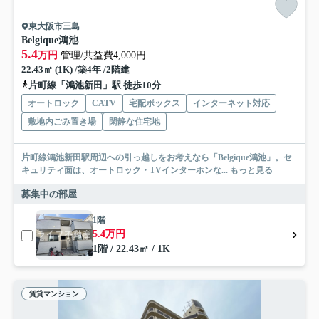
東大阪市三島
Belgique鴻池
5.4
万円
管理/共益費4,000円
22.43㎡ (1K) /築4年 /2階建
片町線「鴻池新田」駅 徒歩10分
オートロック
CATV
宅配ボックス
インターネット対応
敷地内ごみ置き場
閑静な住宅地
片町線鴻池新田駅周辺への引っ越しをお考えなら「Belgique鴻池」。セ
キュリティ面は、オートロック・TVインターホンな...
もっと見る
募集中の部屋
1階
5.4万円
1階 / 22.43㎡ / 1K
賃貸マンション