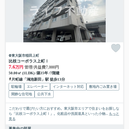
東大阪市稲田上町
比枝コーポラス上町Ⅰ
7.6
万円
管理/共益費7,000円
50.00㎡ (1LDK) /築35年 /7階建
片町線「鴻池新田」駅 徒歩13分
駐輪場
エレベーター
インターネット対応
敷地内ごみ置き場
閑静な住宅地
公共下水
こだわりで選びたい方におすすめ。東大阪市エリアで住まいをお探しな
ら「比枝コーポラス上町Ⅰ」。化粧品や洗面道具といった小物...
もっと
見る
募集中の部屋