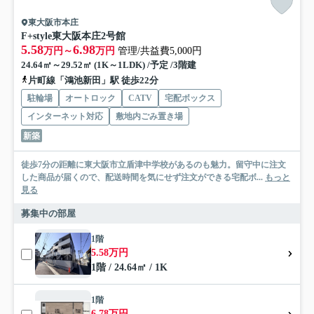
東大阪市本庄
F+style東大阪本庄2号館
5.58
6.98
万円～
万円
管理/共益費5,000円
24.64㎡～29.52㎡ (1K～1LDK) /予定 /3階建
片町線「鴻池新田」駅 徒歩22分
駐輪場
オートロック
CATV
宅配ボックス
インターネット対応
敷地内ごみ置き場
新築
徒歩7分の距離に東大阪市立盾津中学校があるのも魅力。留守中に注文
した商品が届くので、配送時間を気にせず注文ができる宅配ボ...
もっと
見る
募集中の部屋
1階
5.58万円
1階 / 24.64㎡ / 1K
1階
6.78万円