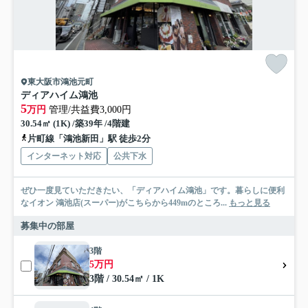
東大阪市鴻池元町
ディアハイム鴻池
5
万円
管理/共益費3,000円
30.54㎡ (1K) /築39年 /4階建
片町線「鴻池新田」駅 徒歩2分
インターネット対応
公共下水
ぜひ一度見ていただきたい、「ディアハイム鴻池」です。暮らしに便利
なイオン 鴻池店(スーパー)がこちらから449mのところ...
もっと見る
募集中の部屋
3階
5万円
3階 / 30.54㎡ / 1K