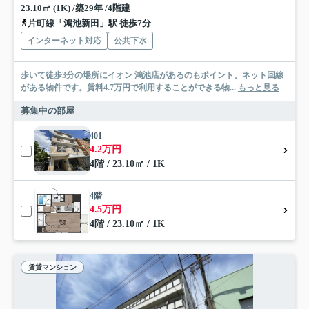
23.10㎡ (1K) /築29年 /4階建
片町線「鴻池新田」駅 徒歩7分
インターネット対応
公共下水
歩いて徒歩3分の場所にイオン 鴻池店があるのもポイント。ネット回線
がある物件です。賃料4.7万円で利用することができる物...
もっと見る
募集中の部屋
401
4.2万円
4階 / 23.10㎡ / 1K
4階
4.5万円
4階 / 23.10㎡ / 1K
賃貸マンション