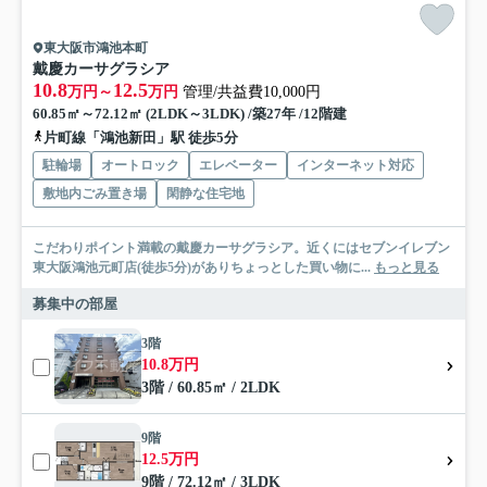
東大阪市鴻池本町
戴慶カーサグラシア
10.8
12.5
万円～
万円
管理/共益費10,000円
60.85㎡～72.12㎡ (2LDK～3LDK) /築27年 /12階建
片町線「鴻池新田」駅 徒歩5分
駐輪場
オートロック
エレベーター
インターネット対応
敷地内ごみ置き場
閑静な住宅地
こだわりポイント満載の戴慶カーサグラシア。近くにはセブンイレブン
東大阪鴻池元町店(徒歩5分)がありちょっとした買い物に...
もっと見る
募集中の部屋
3階
10.8万円
3階 / 60.85㎡ / 2LDK
9階
12.5万円
9階 / 72.12㎡ / 3LDK