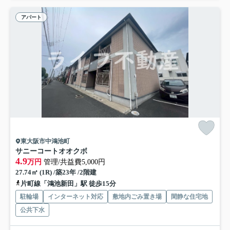
アパート
東大阪市中鴻池町
サニーコートオオクボ
4.9
万円
管理/共益費5,000円
27.74㎡ (1R) /築23年 /2階建
片町線「鴻池新田」駅 徒歩15分
駐輪場
インターネット対応
敷地内ごみ置き場
閑静な住宅地
公共下水