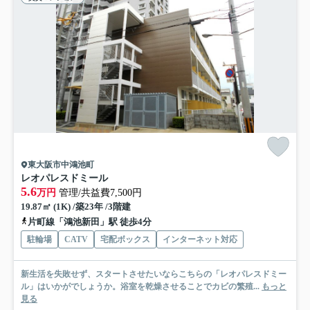
東大阪市中鴻池町
レオパレスドミール
5.6
万円
管理/共益費7,500円
19.87㎡ (1K) /築23年 /3階建
片町線「鴻池新田」駅 徒歩4分
駐輪場
CATV
宅配ボックス
インターネット対応
新生活を失敗せず、スタートさせたいならこちらの「レオパレスドミー
ル」はいかがでしょうか。浴室を乾燥させることでカビの繁殖...
もっと
見る