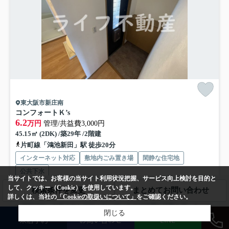
東大阪市新庄南
コンフォートＫ’s
6.2
万円
管理/共益費3,000円
45.15㎡ (2DK) /築29年 /2階建
片町線「鴻池新田」駅 徒歩20分
インターネット対応
敷地内ごみ置き場
閑静な住宅地
公共下水
当サイトでは、お客様の当サイト利用状況把握、サービス向上検討を目的と
して、クッキー（Cookie）を使用しています。
検索条件を変更
まとめてお問い合わせ
収納はクロゼット・押入など豊富なので、衣類や履き物の整理がしやす
詳しくは、当社の
「Cookieの取扱いについて」
をご確認ください。
く便利です。お手入れしやすくなっているので綺麗な状態を保...
もっと
閉じる
見る
来店予約
お問い合わせ
LINE