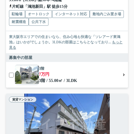
片町線「鴻池新田」駅 徒歩15分
駐輪場
オートロック
インターネット対応
敷地内ごみ置き場
耐震構造
公共下水
東大阪市エリアでの住まいなら、住み心地も快適な「ソレアード東鴻
池」はいかがでしょうか。3LDKの部屋はこちらとなっており...
もっと
見る
募集中の部屋
3階
7万円
3階 / 55.00㎡ / 3LDK
賃貸マンション