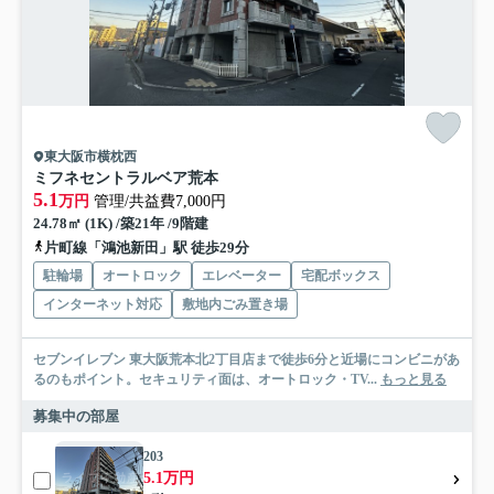
東大阪市横枕西
ミフネセントラルベア荒本
5.1
万円
管理/共益費7,000円
24.78㎡ (1K) /築21年 /9階建
片町線「鴻池新田」駅 徒歩29分
駐輪場
オートロック
エレベーター
宅配ボックス
インターネット対応
敷地内ごみ置き場
セブンイレブン 東大阪荒本北2丁目店まで徒歩6分と近場にコンビニがあ
るのもポイント。セキュリティ面は、オートロック・TV...
もっと見る
募集中の部屋
203
5.1万円