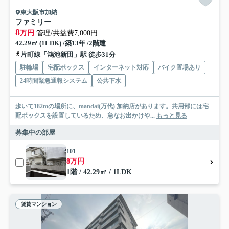
東大阪市加納
ファミリー
8
万円
管理/共益費7,000円
42.29㎡ (1LDK) /築13年 /2階建
片町線「鴻池新田」駅 徒歩31分
駐輪場
宅配ボックス
インターネット対応
バイク置場あり
24時間緊急通報システム
公共下水
歩いて182mの場所に、mandai(万代) 加納店があります。共用部には宅
配ボックスを設置しているため、急なお出かけや...
もっと見る
募集中の部屋
101
8万円
1階 / 42.29㎡ / 1LDK
賃貸マンション