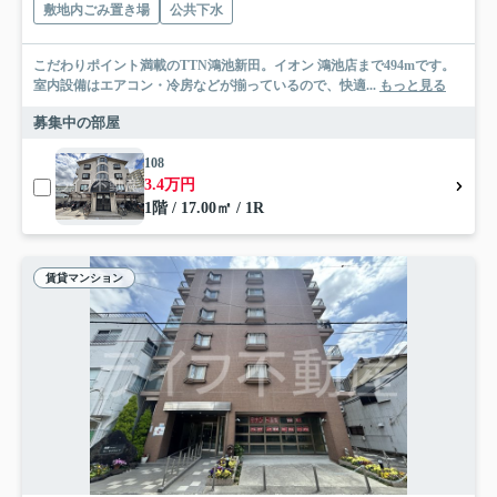
敷地内ごみ置き場
公共下水
こだわりポイント満載のTTN鴻池新田。イオン 鴻池店まで494mです。
室内設備はエアコン・冷房などが揃っているので、快適...
もっと見る
募集中の部屋
108
3.4万円
1階 / 17.00㎡ / 1R
賃貸マンション