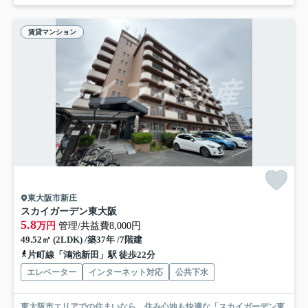
賃貸マンション
東大阪市新庄
スカイガーデン東大阪
5.8
万円
管理/共益費8,000円
49.52㎡ (2LDK) /築37年 /7階建
片町線「鴻池新田」駅 徒歩22分
エレベーター
インターネット対応
公共下水
東大阪市エリアでの住まいなら、住み心地も快適な「スカイガーデン東