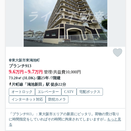
東大阪市東鴻池町
ブランチ913
9.6
9.7
万円～
万円
管理/共益費10,000円
73.20㎡ (3LDK) /築25年 /7階建
片町線「鴻池新田」駅 徒歩22分
オートロック
エレベーター
CATV
宅配ボックス
インターネット対応
防犯カメラ
「ブランチ913」：東大阪市エリアの新居にピッタリ。荷物の受け取り
に時間指定をしていればその時間に拘束されてしまいますが...
もっと見
る