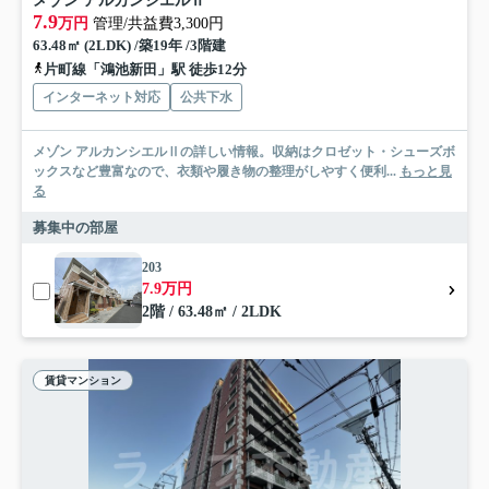
メゾン アルカンシエルⅡ
7.9
万円
管理/共益費3,300円
63.48㎡ (2LDK) /築19年 /3階建
片町線「鴻池新田」駅 徒歩12分
インターネット対応
公共下水
メゾン アルカンシエルⅡの詳しい情報。収納はクロゼット・シューズボ
ックスなど豊富なので、衣類や履き物の整理がしやすく便利...
もっと見
る
募集中の部屋
203
7.9万円
2階 / 63.48㎡ / 2LDK
賃貸マンション