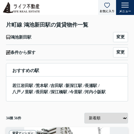
片町線 鴻池新田駅の賃貸物件一覧
変更
鴻池新田駅
変更
条件から探す
おすすめの駅
若江岩田駅
/
荒本駅
/
吉田駅
/
新深江駅
/
長瀬駅
/
八戸ノ里駅
/
長田駅
/
深江橋駅
/
今里駅
/
河内小阪駅
34
棟
56
件
賃貸マンション