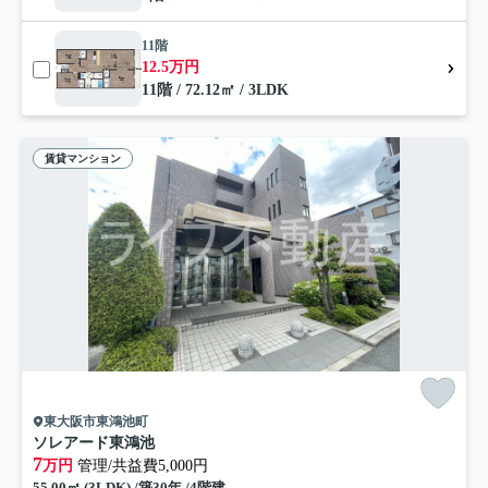
11階
12.5万円
11階 / 72.12㎡ / 3LDK
賃貸マンション
東大阪市東鴻池町
ソレアード東鴻池
7
万円
管理/共益費5,000円
55.00㎡ (3LDK) /築30年 /4階建