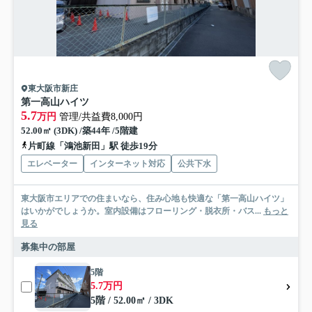
東大阪市新庄
第一高山ハイツ
5.7
万円
管理/共益費8,000円
52.00㎡ (3DK) /築44年 /5階建
片町線「鴻池新田」駅 徒歩19分
エレベーター
インターネット対応
公共下水
東大阪市エリアでの住まいなら、住み心地も快適な「第一高山ハイツ」
はいかがでしょうか。室内設備はフローリング・脱衣所・バス...
もっと
見る
募集中の部屋
5階
5.7万円
5階 / 52.00㎡ / 3DK