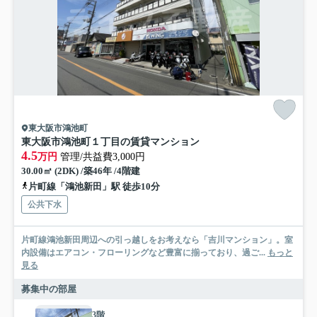
東大阪市鴻池町
東大阪市鴻池町１丁目の賃貸マンション
4.5
万円
管理/共益費3,000円
30.00㎡ (2DK) /築46年 /4階建
片町線「鴻池新田」駅 徒歩10分
公共下水
片町線鴻池新田周辺への引っ越しをお考えなら「吉川マンション」。室
内設備はエアコン・フローリングなど豊富に揃っており、過ご...
もっと
見る
募集中の部屋
3階