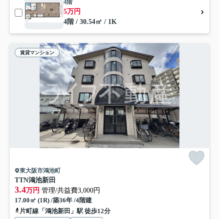
4階
5万円
4階 / 30.54㎡ / 1K
賃貸マンション
東大阪市鴻池町
TTN鴻池新田
3.4
万円
管理/共益費3,000円
17.00㎡ (1R) /築36年 /4階建
片町線「鴻池新田」駅 徒歩12分