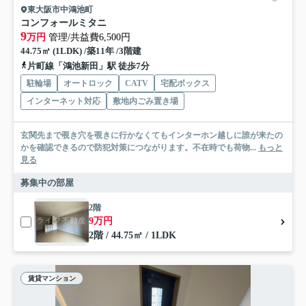
東大阪市中鴻池町
コンフォールミタニ
9
万円
管理/共益費6,500円
44.75㎡ (1LDK) /築11年 /3階建
片町線「鴻池新田」駅 徒歩7分
駐輪場
オートロック
CATV
宅配ボックス
インターネット対応
敷地内ごみ置き場
玄関先まで覗き穴を覗きに行かなくてもインターホン越しに誰が来たの
かを確認できるので防犯対策につながります。不在時でも荷物...
もっと
見る
募集中の部屋
2階
9万円
2階 / 44.75㎡ / 1LDK
賃貸マンション