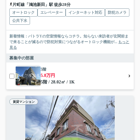
片町線「鴻池新田」駅 徒歩28分
オートロック
エレベーター
インターネット対応
防犯カメラ
公共下水
新着情報：パトラYの空室情報ならコチラ。知らない来訪者が玄関前ま
で来ることが減るので防犯対策につながるオートロック機能が...
もっと
見る
募集中の部屋
5階
5.8万円
5階 / 28.02㎡ / 1K
賃貸マンション