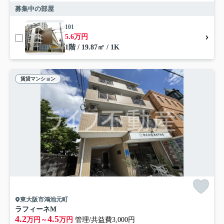
募集中の部屋
101
5.6万円
1階 / 19.87㎡ / 1K
賃貸マンション
東大阪市鴻池元町
ラフィーネM
4.2
4.5
万円～
万円
管理/共益費3,000円