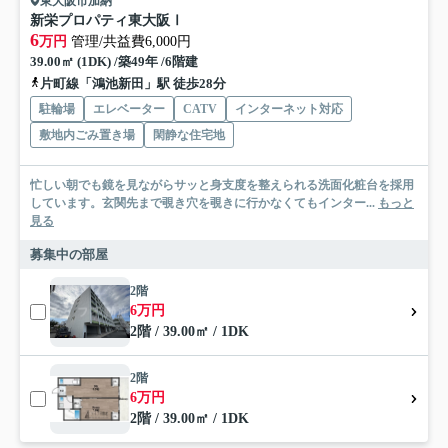
東大阪市加納
新栄プロパティ東大阪Ⅰ
6
万円
管理/共益費6,000円
39.00㎡ (1DK) /築49年 /6階建
片町線「鴻池新田」駅 徒歩28分
駐輪場
エレベーター
CATV
インターネット対応
敷地内ごみ置き場
閑静な住宅地
忙しい朝でも鏡を見ながらサッと身支度を整えられる洗面化粧台を採用
しています。玄関先まで覗き穴を覗きに行かなくてもインター...
もっと
見る
募集中の部屋
2階
6万円
2階 / 39.00㎡ / 1DK
2階
6万円
2階 / 39.00㎡ / 1DK