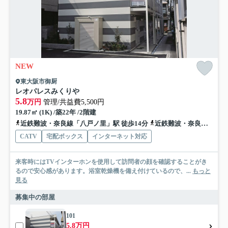
NEW
東大阪市御厨
レオパレスみくりや
5.8
万円
管理/共益費5,500円
19.87㎡ (1K) /築22年 /2階建
近鉄難波・奈良線「八戸ノ里」駅 徒歩14分
近鉄難波・奈良線「河内小阪」駅 徒歩15分
CATV
宅配ボックス
インターネット対応
来客時にはTVインターホンを使用して訪問者の顔を確認することがき
るので安心感があります。浴室乾燥機を備え付けているので、...
もっと
見る
募集中の部屋
101
5.8万円