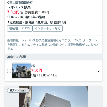
東大阪市南四条町
レオパレス妙楽
3.3
万円
管理/共益費7,500円
19.87㎡ (1K) /築19年 /3階建
近鉄難波・奈良線「瓢箪山」駅 徒歩10分
駐輪場
CATV
インターネット対応
新着情報：レオパレス妙楽の空室情報ならコチラ。TVインターフォン
を設置し、セキュリティに配慮した物件です。浴室乾燥機がつ...
もっと
見る
募集中の部屋
102
3.3万円
1階 / 19.87㎡ / 1K
賃貸マンション