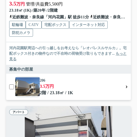
3.5
万円
管理/共益費5,500円
23.18㎡ (1K) /築20年 /2階建
近鉄難波・奈良線「河内花園」駅 徒歩11分
近鉄難波・奈良線「若江岩田」駅 徒歩22分
駐輪場
CATV
宅配ボックス
インターネット対応
防犯カメラ
河内花園駅周辺への引っ越しをお考えなら「レオパレスルサルカ」。宅
配ボックス付きの物件なので不在時の荷物受け取りもできます...
もっと
見る
募集中の部屋
206
3.5万円
2階 / 23.18㎡ / 1K
アパート