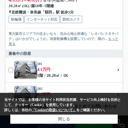
万円～
万円
管理/共益費7,500円
20.28㎡ (1K) /築18年 /3階建
近鉄難波・奈良線「額田」駅 徒歩3分
駐輪場
インターネット対応
防犯カメラ
東大阪市エリアでの住まいなら、住み心地も快適な「レオパレスタチバ
ナ」はいかがでしょうか。浴室乾燥機を設置していので、雨の...
もっと
見る
募集中の部屋
101
4.1万円
1階 / 20.28㎡ / 1K
203
4.3万円
当サイトでは、お客様の当サイト利用状況把握、サービス向上検討を目的と
2階 / 20.28㎡ / 1K
して、クッキー（Cookie）を使用しています。
検索条件を変更
まとめてお問い合わせ
詳しくは、当社の
「Cookieの取扱いについて」
をご確認ください。
202
閉じる
4.3万円
来店予約
お問い合わせ
LINE
2階 / 20.28㎡ / 1K