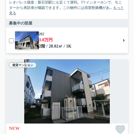
レオパレス後楽：新石切駅にも近くて便利。TVインターホンで、モニ
ターから来訪者が確認できます。この物件には浴室乾燥機があ...
もっと
見る
募集中の部屋
202
3.8万円
2階 / 28.02㎡ / 1K
賃貸マンション
NEW