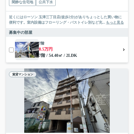
閑静な住宅地
公共下水
近くにはローソン 玉津三丁目店(徒歩2分)がありちょっとした買い物に
便利です。室内設備はフローリング・バストイレ別など充...
もっと見る
募集中の部屋
7階
8.5万円
7階 / 54.40㎡ / 2LDK
賃貸マンション