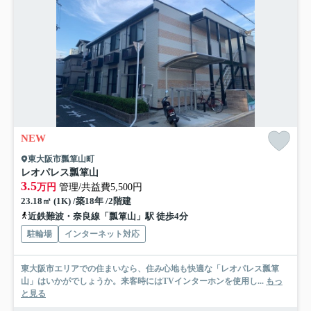
NEW
東大阪市瓢箪山町
レオパレス瓢箪山
3.5
万円
管理/共益費5,500円
23.18㎡ (1K) /築18年 /2階建
近鉄難波・奈良線「瓢箪山」駅 徒歩4分
駐輪場
インターネット対応
東大阪市エリアでの住まいなら、住み心地も快適な「レオパレス瓢箪
山」はいかがでしょうか。来客時にはTVインターホンを使用し...
もっ
と見る