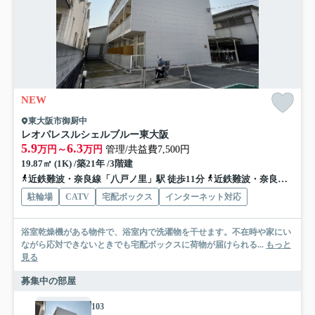
NEW
東大阪市御厨中
レオパレスルシェルブルー東大阪
5.9
6.3
万円～
万円
管理/共益費7,500円
19.87㎡ (1K) /築21年 /3階建
近鉄難波・奈良線「八戸ノ里」駅 徒歩11分
近鉄難波・奈良線「河内小阪」駅 徒歩16分
駐輪場
CATV
宅配ボックス
インターネット対応
浴室乾燥機がある物件で、浴室内で洗濯物を干せます。不在時や家にい
ながら応対できないときでも宅配ボックスに荷物が届けられる...
もっと
見る
募集中の部屋
103