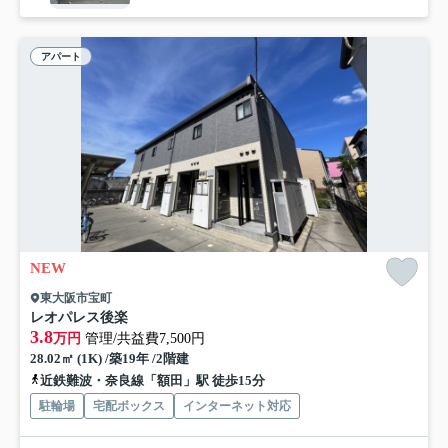
アパート
NEW
東大阪市宝町
レオパレス後楽
3.8
万円
管理/共益費7,500円
28.02㎡ (1K) /築19年 /2階建
近鉄難波・奈良線「額田」駅 徒歩15分
駐輪場
宅配ボックス
インターネット対応