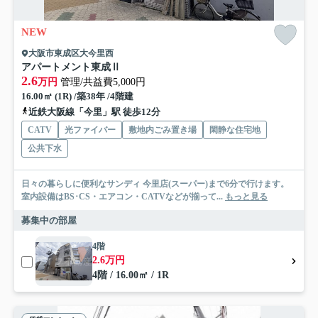
NEW
大阪市東成区大今里西
アパートメント東成Ⅱ
2.6
万円
管理/共益費5,000円
16.00㎡ (1R) /築38年 /4階建
近鉄大阪線「今里」駅 徒歩12分
CATV
光ファイバー
敷地内ごみ置き場
閑静な住宅地
公共下水
日々の暮らしに便利なサンディ 今里店(スーパー)まで6分で行けます。
室内設備はBS･CS・エアコン・CATVなどが揃って...
もっと見る
募集中の部屋
4階
2.6万円
4階 / 16.00㎡ / 1R