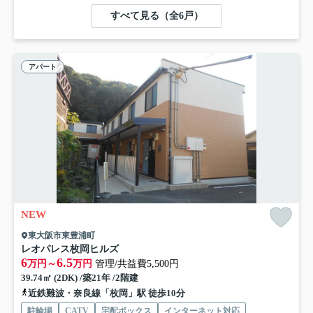
すべて見る（全6戸）
アパート
NEW
東大阪市東豊浦町
レオパレス枚岡ヒルズ
6
6.5
万円～
万円
管理/共益費5,500円
39.74㎡ (2DK) /築21年 /2階建
近鉄難波・奈良線「枚岡」駅 徒歩10分
駐輪場
CATV
宅配ボックス
インターネット対応