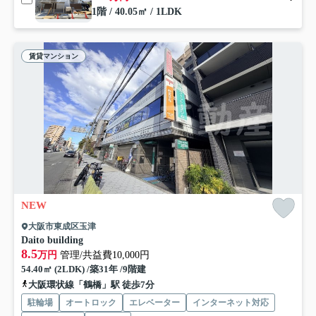
1階 / 40.05㎡ / 1LDK
賃貸マンション
NEW
大阪市東成区玉津
Daito building
8.5
万円
管理/共益費10,000円
54.40㎡ (2LDK) /築31年 /9階建
大阪環状線「鶴橋」駅 徒歩7分
駐輪場
オートロック
エレベーター
インターネット対応