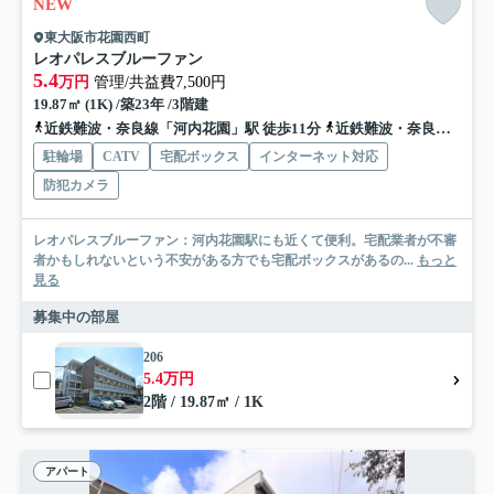
NEW
東大阪市花園西町
レオパレスブルーファン
5.4
万円
管理/共益費7,500円
19.87㎡ (1K) /築23年 /3階建
近鉄難波・奈良線「河内花園」駅 徒歩11分
近鉄難波・奈良線「若江岩田」駅 徒歩15分
駐輪場
CATV
宅配ボックス
インターネット対応
防犯カメラ
レオパレスブルーファン：河内花園駅にも近くて便利。宅配業者が不審
者かもしれないという不安がある方でも宅配ボックスがあるの...
もっと
見る
募集中の部屋
206
5.4万円
2階 / 19.87㎡ / 1K
アパート