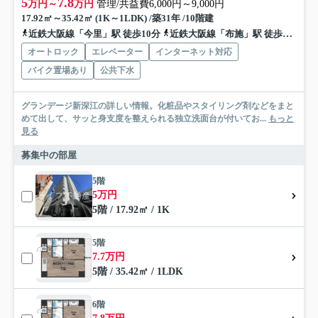
5
7.8
万円～
万円
管理/共益費6,000円～9,000円
17.92㎡～35.42㎡ (1K～1LDK) /築31年 /10階建
近鉄大阪線「今里」駅 徒歩10分
近鉄大阪線「布施」駅 徒歩15分
オートロック
エレベーター
インターネット対応
バイク置場あり
公共下水
グランデージ新深江の詳しい情報。化粧品やスタイリング剤などをまと
めて出して、サッと身支度を整えられる独立洗面台が付いてお...
もっと
見る
募集中の部屋
5階
5万円
5階 / 17.92㎡ / 1K
5階
7.7万円
5階 / 35.42㎡ / 1LDK
6階