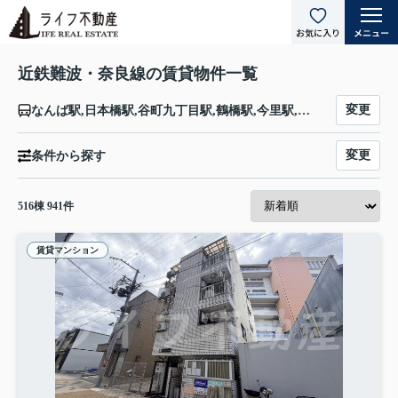
近鉄難波・奈良線の賃貸物件一覧
変更
なんば駅,日本橋駅,谷町九丁目駅,鶴橋駅,今里駅,布施駅,ＪＲ河内永和駅,河内小阪駅,八戸ノ里駅,若江岩田駅,河内花園駅,東花園駅,瓢箪山駅,枚岡駅,額田駅,石切駅,生駒駅,東生駒駅,富雄駅,学園前駅,菖蒲池駅,大和西大寺駅,新大宮駅,近鉄奈良駅
変更
条件から探す
516
棟
941
件
賃貸マンション