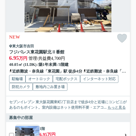
NEW
東大阪市吉田
フジパレス東花園駅北Ⅱ番館
6.95
万円
管理/共益費4,700円
40.05㎡ (1LDK) /築1年未満 /3階建
近鉄難波・奈良線「東花園」駅 徒歩4分
近鉄難波・奈良線「河内花園」駅 徒歩8分
駐輪場
オートロック
宅配ボックス
インターネット対応
防犯カメラ
敷地内ごみ置き場
セブンイレブン 東大阪花園東町2丁目店まで徒歩4分と近場にコンビニが
あるのもポイント。室内設備はネット使用料不要・エアコ...
もっと見る
募集中の部屋
1階
6.95万円