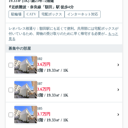
19.33㎡ (1K) /築23年 /2階建
近鉄難波・奈良線「額田」駅 徒歩4分
駐輪場
CATV
宅配ボックス
インターネット対応
レオパレス桜通り：額田駅にも近くて便利。共用部には宅配ボックスが
付いているため、荷物の受け取りのために早く帰宅する必要が...
もっと
見る
募集中の部屋
102
3.6万円
1階 / 19.33㎡ / 1K
107
3.6万円
1階 / 19.33㎡ / 1K
105
3.7万円
1階 / 19.33㎡ / 1K