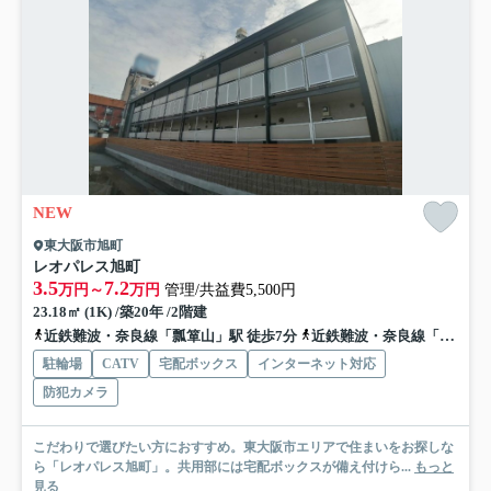
NEW
東大阪市旭町
レオパレス旭町
3.5
7.2
万円～
万円
管理/共益費5,500円
23.18㎡ (1K) /築20年 /2階建
近鉄難波・奈良線「瓢箪山」駅 徒歩7分
近鉄難波・奈良線「枚岡」駅 徒歩15分
駐輪場
CATV
宅配ボックス
インターネット対応
防犯カメラ
こだわりで選びたい方におすすめ。東大阪市エリアで住まいをお探しな
ら「レオパレス旭町」。共用部には宅配ボックスが備え付けら...
もっと
見る