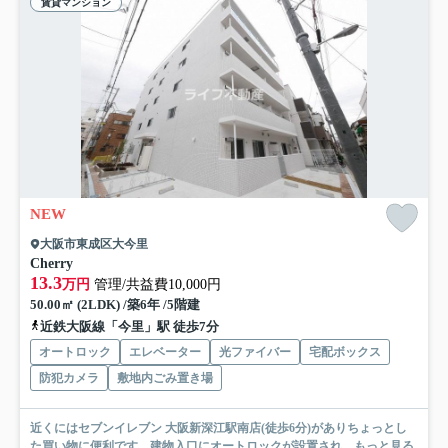
賃貸マンション
NEW
大阪市東成区大今里
Cherry
13.3
万円
管理/共益費10,000円
50.00㎡ (2LDK) /築6年 /5階建
近鉄大阪線「今里」駅 徒歩7分
オートロック
エレベーター
光ファイバー
宅配ボックス
防犯カメラ
敷地内ごみ置き場
近くにはセブンイレブン 大阪新深江駅南店(徒歩6分)がありちょっとし
た買い物に便利です。建物入口にオートロックが設置され...
もっと見る