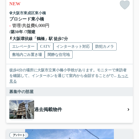
NEW
大阪市東成区東小橋
プロシード東小橋
-
管理/共益費6,000円
/築30年 /7階建
大阪環状線「鶴橋」駅 徒歩7分
エレベーター
CATV
インターネット対応
防犯カメラ
敷地内ごみ置き場
閑静な住宅地
徒歩4分の場所に大阪市立東小橋小学校があります。モニターで来訪者
を確認して、インターホンを通じて室内から会話することがで...
もっと
見る
募集中の部屋
過去掲載物件
アパート