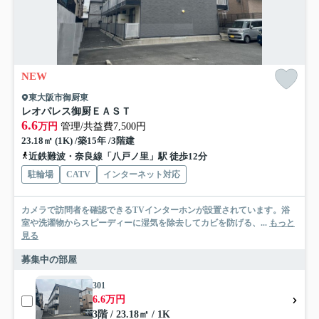
NEW
東大阪市御厨東
レオパレス御厨ＥＡＳＴ
6.6
万円
管理/共益費7,500円
23.18㎡ (1K) /築15年 /3階建
近鉄難波・奈良線「八戸ノ里」駅 徒歩12分
駐輪場
CATV
インターネット対応
カメラで訪問者を確認できるTVインターホンが設置されています。浴
室や洗濯物からスピーディーに湿気を除去してカビを防げる、...
もっと
見る
募集中の部屋
301
6.6万円
3階 / 23.18㎡ / 1K