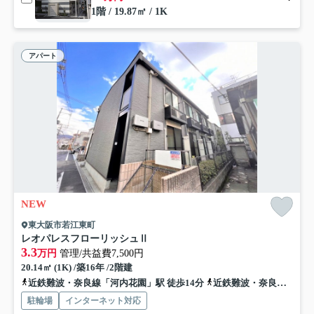
1階 / 19.87㎡ / 1K
アパート
NEW
東大阪市若江東町
レオパレスフローリッシュⅡ
3.3
万円
管理/共益費7,500円
20.14㎡ (1K) /築16年 /2階建
近鉄難波・奈良線「河内花園」駅 徒歩14分
近鉄難波・奈良線「若江岩田」駅 徒歩14分
駐輪場
インターネット対応