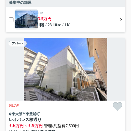
募集中の部屋
103
3.5万円
1階 / 23.18㎡ / 1K
アパート
NEW
東大阪市東豊浦町
レオパレス桜通り
3.6
3.9
万円～
万円
管理/共益費7,500円