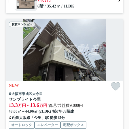
7.8万円
6階 / 35.42㎡ / 1LDK
賃貸マンション
NEW
大阪市東成区大今里
サンブライト今里
13.3
13.6
万円～
万円
管理/共益費9,000円
43.00㎡～44.96㎡ (2LDK) /築7年 /8階建
近鉄大阪線「今里」駅 徒歩15分
オートロック
エレベーター
宅配ボックス