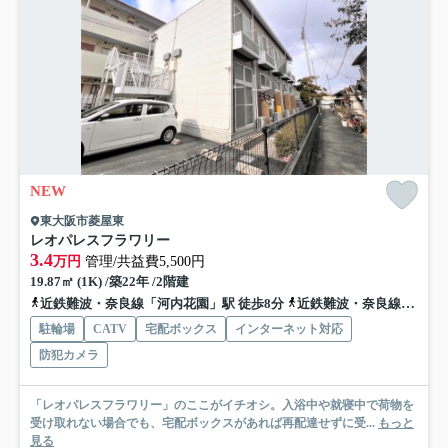
NEW
東大阪市菱屋東
レオパレスフラワリー
3.4
万円
管理/共益費5,500円
19.87㎡ (1K) /築22年 /2階建
近鉄難波・奈良線「河内花園」駅 徒歩8分
近鉄難波・奈良線「若江岩田」駅 徒歩10分
駐輪場
CATV
宅配ボックス
インターネット対応
防犯カメラ
「レオパレスフラワリー」のここがイチオシ。入浴中や就寝中で荷物を
受け取れない場合でも、宅配ボックスがあれば再配達せずに受...
もっと
見る