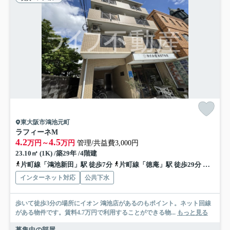
東大阪市鴻池元町
ラフィーネM
4.2
4.5
万円～
万円
管理/共益費3,000円
23.10㎡ (1K) /築29年 /4階建
片町線「鴻池新田」駅 徒歩7分
片町線「徳庵」駅 徒歩29分
片町線
インターネット対応
公共下水
歩いて徒歩3分の場所にイオン 鴻池店があるのもポイント。ネット回線
がある物件です。賃料4.7万円で利用することができる物...
もっと見る
募集中の部屋