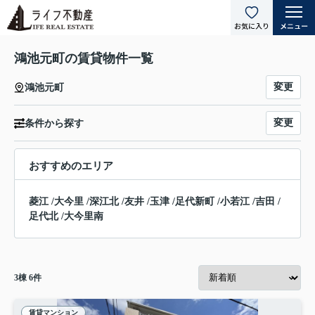
鴻池元町の賃貸物件一覧
変更
鴻池元町
変更
条件から探す
おすすめのエリア
菱江
/
大今里
/
深江北
/
友井
/
玉津
/
足代新町
/
小若江
/
吉田
/
足代北
/
大今里南
3
棟
6
件
賃貸マンション