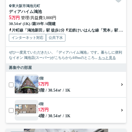
東大阪市鴻池元町
ディアハイム鴻池
5
万円
管理/共益費3,000円
30.54㎡ (1K) /築39年 /4階建
片町線「鴻池新田」駅 徒歩2分
近鉄けいはんな線「荒本」駅 徒歩19分
インターネット対応
公共下水
ぜひ一度見ていただきたい、「ディアハイム鴻池」です。暮らしに便利
なイオン 鴻池店(スーパー)がこちらから449mのところ...
もっと見る
募集中の部屋
3階
5万円
3階 / 30.54㎡ / 1K
4階
5万円
4階 / 30.54㎡ / 1K