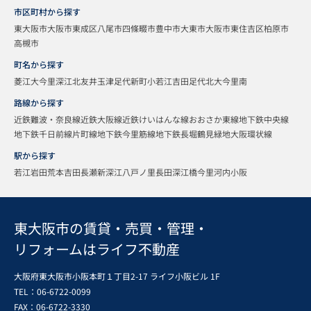
市区町村から探す
東大阪市
大阪市東成区
八尾市
四條畷市
豊中市
大東市
大阪市東住吉区
柏原市
高槻市
町名から探す
菱江
大今里
深江北
友井
玉津
足代新町
小若江
吉田
足代北
大今里南
路線から探す
近鉄難波・奈良線
近鉄大阪線
近鉄けいはんな線
おおさか東線
地下鉄中央線
地下鉄千日前線
片町線
地下鉄今里筋線
地下鉄長堀鶴見緑地
大阪環状線
駅から探す
若江岩田
荒本
吉田
長瀬
新深江
八戸ノ里
長田
深江橋
今里
河内小阪
東大阪市の賃貸・売買・管理・
リフォームはライフ不動産
大阪府東大阪市小阪本町１丁目2-17 ライフ小阪ビル 1F
TEL：06-6722-0099
FAX：
06-6722-3330