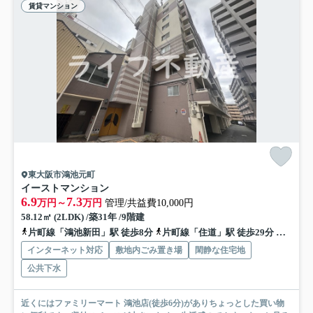
賃貸マンション
東大阪市鴻池元町
イーストマンション
6.9
7.3
万円～
万円
管理/共益費10,000円
58.12㎡ (2LDK) /築31年 /9階建
片町線「鴻池新田」駅 徒歩8分
片町線「住道」駅 徒歩29分
片町線
インターネット対応
敷地内ごみ置き場
閑静な住宅地
公共下水
近くにはファミリーマート 鴻池店(徒歩6分)がありちょっとした買い物