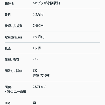
M’プラザ小阪駅前
物件名
5.2万円
賃料
7,000円
管理 / 共益費
0ヶ月(-)
敷金(保証金)
1ヶ月
礼金
- / -
償却 / 敷引
1K
間取り / 詳細
洋室 77.0帖
22.71㎡ / -
面積 /
バルコニー面積
西
向き