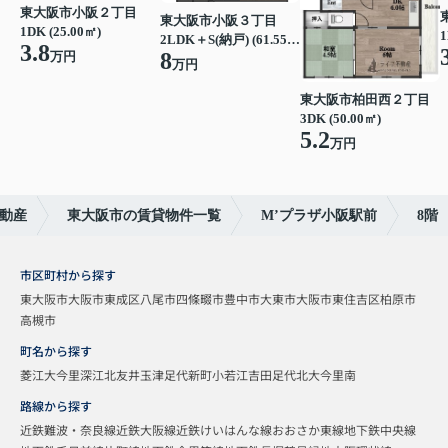
東大阪市小阪２丁目
東大阪市小阪３丁目
1DK (25.00㎡)
1
2LDK＋S(納戸) (61.55㎡)
3.8
8
万円
万円
東大阪市柏田西２丁目
3DK (50.00㎡)
5.2
万円
動産
東大阪市の賃貸物件一覧
M’プラザ小阪駅前
8階
市区町村から探す
東大阪市
大阪市東成区
八尾市
四條畷市
豊中市
大東市
大阪市東住吉区
柏原市
高槻市
町名から探す
菱江
大今里
深江北
友井
玉津
足代新町
小若江
吉田
足代北
大今里南
路線から探す
近鉄難波・奈良線
近鉄大阪線
近鉄けいはんな線
おおさか東線
地下鉄中央線