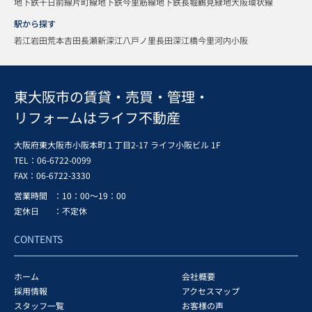
地下鉄千日前線
片町線
地下鉄今里筋線
地下鉄長堀鶴見緑地
大阪環状線
駅から探す
若江岩田
荒本
吉田
長瀬
新深江
八戸ノ里
長田
深江橋
今里
河内小阪
東大阪市の賃貸・売買・管理・
リフォームはライフ不動産
大阪府東大阪市小阪本町１丁目2-17 ライフ小阪ビル 1F
TEL：06-6722-0099
FAX：
06-6722-3330
営業時間
：10：00～19：00
定休日
：不定休
CONTENTS
ホーム
会社概要
採用情報
アクセスマップ
スタッフ一覧
お客様の声