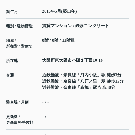
2015年5月(築11年)
築年月
賃貸マンション / 鉄筋コンクリート
種別 / 建物構造
8階 / 8階 / 11階建
部屋 /
所在階 / 階建て
大阪府
東大阪市
小阪
１丁目10-16
所在地
近鉄難波・奈良線
「
河内小阪
」駅 徒歩3分
交通
近鉄難波・奈良線
「
八戸ノ里
」駅 徒歩15分
近鉄難波・奈良線
「
布施
」駅 徒歩30分
- / -
駐車場 / 月額
- / -
更新料 /
更新事務手数料