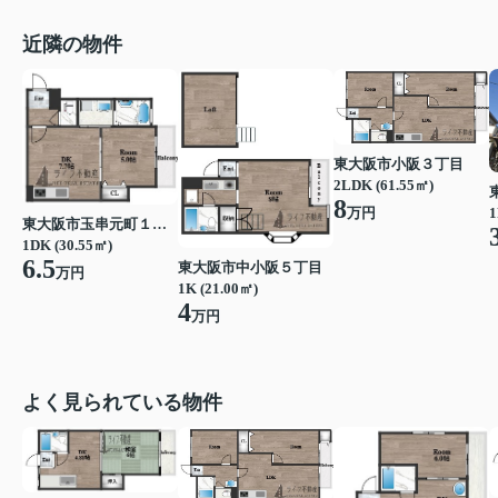
近隣の物件
東大阪市小阪３丁目
2LDK (61.55㎡)
8
万円
1
東大阪市玉串元町１丁目
1DK (30.55㎡)
6.5
東大阪市中小阪５丁目
万円
1K (21.00㎡)
4
万円
よく見られている物件