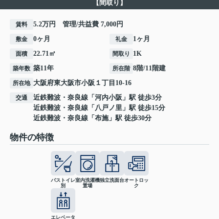
【間取り】
5.2万円 管理/共益費 7,000円
賃料
0ヶ月
1ヶ月
敷金
礼金
22.71㎡
1K
面積
間取り
築11年
8階/11階建
築年数
所在階
大阪府
東大阪市
小阪
１丁目10-16
所在地
近鉄難波・奈良線
「
河内小阪
」駅 徒歩3分
交通
近鉄難波・奈良線
「
八戸ノ里
」駅 徒歩15分
近鉄難波・奈良線
「
布施
」駅 徒歩30分
物件の特徴
バストイレ
室内洗濯機
独立洗面台
オートロッ
別
置場
ク
エレベータ