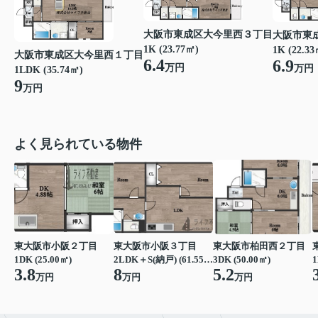
大阪市東成区大今里西３丁目
大阪市東
1K (23.77㎡)
1K (22.33
大阪市東成区大今里西１丁目
6.4
6.9
万円
万円
1LDK (35.74㎡)
9
万円
よく見られている物件
東大阪市小阪２丁目
東大阪市小阪３丁目
東大阪市柏田西２丁目
1DK (25.00㎡)
2LDK＋S(納戸) (61.55㎡)
3DK (50.00㎡)
1
3.8
8
5.2
万円
万円
万円