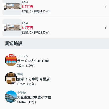
1203
8.7万円
12階 / 7.42坪(24.55㎡)
1204
8.7万円
12階 / 7.42坪(24.55㎡)
周辺施設
ラーメン
ラーメン人生JET600
732ｍ（10分）
寿司
無添 くら寿司 今里店
1185ｍ（15分）
小学校
大阪市立北中道小学校
1328ｍ（17分）