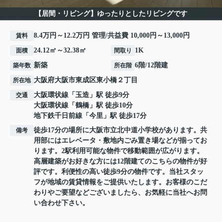
【居間・リビング】ゆったりとしたリビングです
8.4万円～12.2万円 管理/共益費 10,000円～13,000円
賃料
24.12㎡～32.38㎡
1K
面積
間取り
新築
6階/12階建
築年数
所在階
大阪府
大阪市東成区
東小橋
２丁目
所在地
大阪環状線
「
玉造
」駅 徒歩9分
交通
大阪環状線
「
鶴橋
」駅 徒歩10分
地下鉄千日前線
「
今里
」駅 徒歩17分
徒歩17分の場所に大阪市立北中道小学校があります。共
備考
用部にはエレベータ・敷地内ごみ置き場などが揃ってお
ります。2駅利用可能な物件で移動範囲が広がります。
高層建築がお好きな方には12階建てのこちらの物件が好
評です。利便性の高い徒歩9分の物件です。当社スタッ
フが地域の賃貸情報をご提供いたします。お客様のこだ
わりやご要望などございましたら、お気軽に当社へお問
い合わせ下さい。