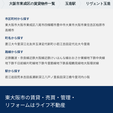
大阪市東成区の賃貸物件一覧
玉造駅
リヴェント玉造
市区町村から探す
東大阪市
大阪市東成区
八尾市
四條畷市
豊中市
大東市
大阪市東住吉区
柏原市
高槻市
町名から探す
菱江
大今里
深江北
友井
玉津
足代新町
小若江
吉田
足代北
大今里南
路線から探す
近鉄難波・奈良線
近鉄大阪線
近鉄けいはんな線
おおさか東線
地下鉄中央線
地下鉄千日前線
片町線
地下鉄今里筋線
地下鉄長堀鶴見緑地
大阪環状線
駅から探す
若江岩田
荒本
吉田
長瀬
新深江
八戸ノ里
長田
深江橋
今里
河内小阪
東大阪市の賃貸・売買・管理・
リフォームはライフ不動産