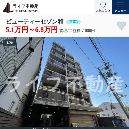
ビューティーセゾン和
空室3
5.1万円～6.8万円
管理/共益費 7,000円
1
/
20