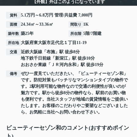
【外観】外はこのようになっています
5.1万円～6.8万円 管理/共益費 7,000円
賃料
24.34㎡～33.36㎡
1K
面積
間取り
築25年
5階/7階建
築年数
所在階
大阪府
東大阪市
足代北
１丁目11-19
所在地
近鉄大阪線
「
布施
」駅 徒歩8分
交通
地下鉄千日前線
「
新深江
」駅 徒歩10分
おおさか東線
「
ＪＲ河内永和
」駅 徒歩19分
ぜひ一度見ていただきたい、「ビューティーセゾン和」
備考
です。防犯対策もバッチリなマンションタイプの物件で
す。2駅利用可能な物件なので交通の利便性が良いのが
魅力です。駅から徒歩8分の物件なら、駅前のお買い物
も便利です。当社スタッフが地域の賃貸情報をご提供い
たします。お客様のこだわりやご要望などございました
ら、お気軽に当社へお問い合わせ下さい。
ビューティーセゾン和のコメント(おすすめポイン
ト)