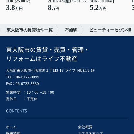
1DK (25.00㎡)
2LDK＋S(納戸) (61.55㎡)
3DK (50.00㎡)
1
3.8
8
5.2
万円
万円
万円
東大阪市の賃貸物件一覧
布施駅
ビューティーセゾン和
東大阪市の賃貸・売買・管理・
リフォームはライフ不動産
大阪府東大阪市小阪本町１丁目2-17 ライフ小阪ビル 1F
TEL：06-6722-0099
FAX：
06-6722-3330
営業時間
：10：00～19：00
定休日
：不定休
CONTENTS
ホーム
会社概要
採用情報
アクセスマップ