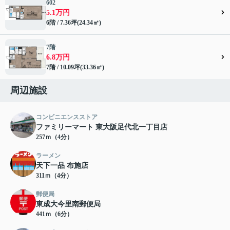
602
5.1万円
6階 / 7.36坪(24.34㎡)
7階
6.8万円
7階 / 10.09坪(33.36㎡)
周辺施設
コンビニエンスストア
ファミリーマート 東大阪足代北一丁目店
257ｍ（4分）
ラーメン
天下一品 布施店
311ｍ（4分）
郵便局
東成大今里南郵便局
441ｍ（6分）