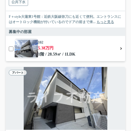
公共下水
F＋style大蓮東1号館：近鉄大阪線弥刀にも近くて便利。エントランスに
はオートロック機能が付いているのでドアの前まで来...
もっと見る
募集中の部屋
102
5.38万円
1階 / 28.59㎡ / 1LDK
アパート