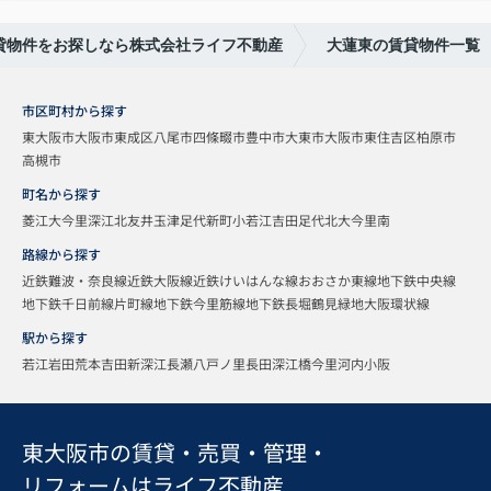
貸物件をお探しなら株式会社ライフ不動産
大蓮東の賃貸物件一覧
市区町村から探す
東大阪市
大阪市東成区
八尾市
四條畷市
豊中市
大東市
大阪市東住吉区
柏原市
高槻市
町名から探す
菱江
大今里
深江北
友井
玉津
足代新町
小若江
吉田
足代北
大今里南
路線から探す
近鉄難波・奈良線
近鉄大阪線
近鉄けいはんな線
おおさか東線
地下鉄中央線
地下鉄千日前線
片町線
地下鉄今里筋線
地下鉄長堀鶴見緑地
大阪環状線
駅から探す
若江岩田
荒本
吉田
新深江
長瀬
八戸ノ里
長田
深江橋
今里
河内小阪
東大阪市の賃貸・売買・管理・
リフォームはライフ不動産