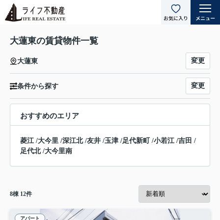
大蓮東の賃貸物件一覧
変更
大蓮東
変更
条件から探す
おすすめのエリア
菱江
/
大今里
/
深江北
/
友井
/
玉津
/
足代新町
/
小若江
/
吉田
/
足代北
/
大今里南
8
棟
12
件
アパート