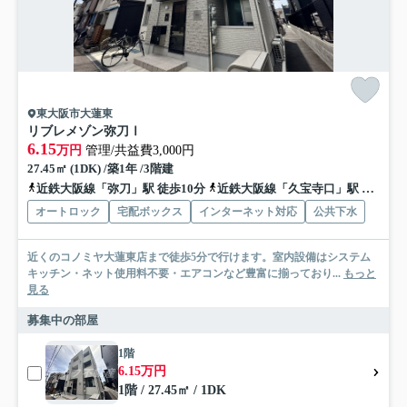
東大阪市大蓮東
リブレメゾン弥刀Ⅰ
6.15
万円
管理/共益費3,000円
27.45㎡ (1DK) /築1年 /3階建
近鉄大阪線「弥刀」駅 徒歩10分
近鉄大阪線「久宝寺口」駅 徒歩10分
オートロック
宅配ボックス
インターネット対応
公共下水
近くのコノミヤ大蓮東店まで徒歩5分で行けます。室内設備はシステム
キッチン・ネット使用料不要・エアコンなど豊富に揃っており...
もっと
見る
募集中の部屋
1階
6.15万円
1階 / 27.45㎡ / 1DK