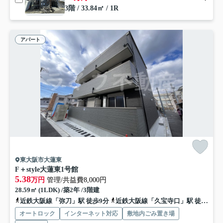
3階 / 33.84㎡ / 1R
アパート
東大阪市大蓮東
F＋style大蓮東1号館
5.38
万円
管理/共益費8,000円
28.59㎡ (1LDK) /築2年 /3階建
近鉄大阪線「弥刀」駅 徒歩9分
近鉄大阪線「久宝寺口」駅 徒歩11分
オートロック
インターネット対応
敷地内ごみ置き場