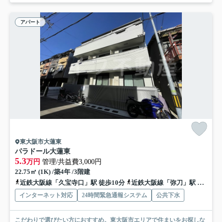
アパート
東大阪市大蓮東
パラドール大蓮東
5.3
万円
管理/共益費3,000円
22.75㎡ (1K) /築4年 /3階建
近鉄大阪線「久宝寺口」駅 徒歩10分
近鉄大阪線「弥刀」駅 徒歩12分
インターネット対応
24時間緊急通報システム
公共下水
こだわりで選びたい方におすすめ。東大阪市エリアで住まいをお探しな