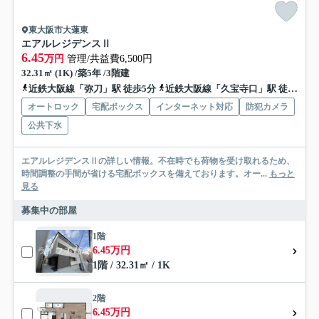
東大阪市大蓮東
エアルレジデンスⅡ
6.45
万円
管理/共益費6,500円
32.31㎡ (1K) /築5年 /3階建
近鉄大阪線「弥刀」駅 徒歩5分
近鉄大阪線「久宝寺口」駅 徒歩13分
オートロック
宅配ボックス
インターネット対応
防犯カメラ
公共下水
エアルレジデンスⅡの詳しい情報。不在時でも荷物を受け取れるため、
時間調整の手間が省ける宅配ボックスを備えております。オー...
もっと
見る
募集中の部屋
1階
6.45万円
1階 / 32.31㎡ / 1K
2階
6.45万円