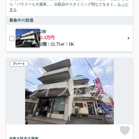
ら「パラドール大蓮東」。化粧品やスタイリング剤などをまと...
もっと
見る
募集中の部屋
2階
5.3万円
2階 / 22.75㎡ / 1K
アパート
東大阪市大蓮東