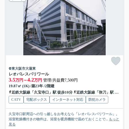
東大阪市大蓮東
レオパレスパリワール
3.5
4.2
万円～
万円
管理/共益費7,500円
19.87㎡ (1K) /築23年 /2階建
近鉄大阪線「久宝寺口」駅 徒歩10分
近鉄大阪線「弥刀」駅 徒歩11分
CATV
宅配ボックス
インターネット対応
防犯カメラ
久宝寺口駅周辺への引っ越しをお考えなら「レオパレスパリワール」。
浴室乾燥機付きの物件は、浴室を暖房機能で温めておくことで...
もっと
見る