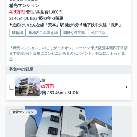
精光マンション
4.9
万円
管理/共益費1,000円
53.46㎡ (3LDK) /築43年 /3階建
近鉄けいはんな線「荒本」駅 徒歩5分
地下鉄中央線「長田」駅 徒歩12分
駐輪場
敷地内ごみ置き場
閑静な住宅地
公共下水
「精光マンション」のここがイチオシ。ローソン 東大阪荒本西四丁目店
まで徒歩3分と近場にコンビニがあるのもポイント。付近に...
もっと見
る
募集中の部屋
2階
4.9万円
2階 / 53.46㎡ / 3LDK
賃貸マンション