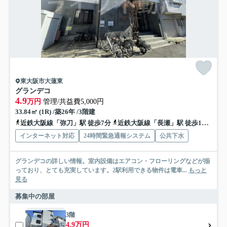
東大阪市大蓮東
グランデコ
4.9
万円
管理/共益費5,000円
33.84㎡ (1R) /築26年 /3階建
近鉄大阪線「弥刀」駅 徒歩7分
近鉄大阪線「長瀬」駅 徒歩17分
近
インターネット対応
24時間緊急通報システム
公共下水
グランデコの詳しい情報。室内設備はエアコン・フローリングなどが揃
っており、とても充実しています。2駅利用できる物件は電車...
もっと
見る
募集中の部屋
3階
4.9万円