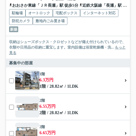
おおさか東線「ＪＲ長瀬」駅 徒歩5分
近鉄大阪線「長瀬」駅 徒歩12分
駐輪場
オートロック
宅配ボックス
インターネット対応
防犯カメラ
敷地内ごみ置き場
新築
収納はシューズボックス・クロゼットなどが備え付けられているので、
衣類や日用品の収納に重宝します。室内設備は浴室乾燥機・洗...
もっと
見る
募集中の部屋
1階
6.3万円
1階 / 28.82㎡ / 1LDK
2階
6.55万円
2階 / 28.82㎡ / 1LDK
2階
6.65万円