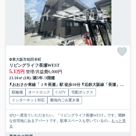
東大阪市柏田本町
リビングライフ長瀬WEST
5.1
万円
管理/共益費6,000円
21.16㎡ (1R) /築5年 /3階建
おおさか東線「ＪＲ長瀬」駅 徒歩10分
近鉄大阪線「長瀬」駅 徒歩14分
駐輪場
オートロック
CATV
宅配ボックス
インターネット対応
敷地内ごみ置き場
ぜひ一度見ていただきたい、「リビングライフ長瀬WEST」です。閑静
な住宅地にあるアパートです。駐車スペースも空いているの...
もっと見
る