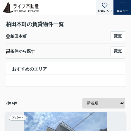
柏田本町の賃貸物件一覧
変更
柏田本町
変更
条件から探す
おすすめのエリア
2
棟
6
件
アパート