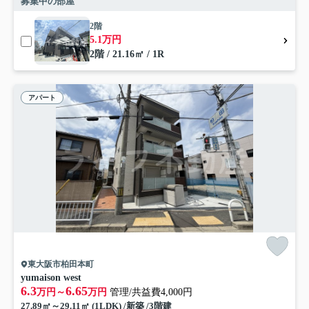
募集中の部屋
2階
5.1万円
2階 / 21.16㎡ / 1R
アパート
東大阪市柏田本町
yumaison west
6.3
6.65
万円～
万円
管理/共益費4,000円
27.89㎡～29.11㎡ (1LDK) /新築 /3階建