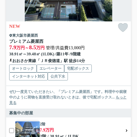
NEW
東大阪市菱屋西
プレミアム菱屋西
7.9
8.5
万円～
万円
管理/共益費13,000円
38.91㎡～39.48㎡ (1LDK) /築11年 /9階建
おおさか東線「ＪＲ俊徳道」駅 徒歩14分
オートロック
エレベーター
宅配ボックス
インターネット対応
公共下水
ぜひ一度見ていただきたい、「プレミアム菱屋西」です。料理中や就寝
中のように荷物を直接受け取れないときは、後で宅配ボックス...
もっと
見る
募集中の部屋
2階
7.9万円
2階 / 38.91㎡ / 1LDK