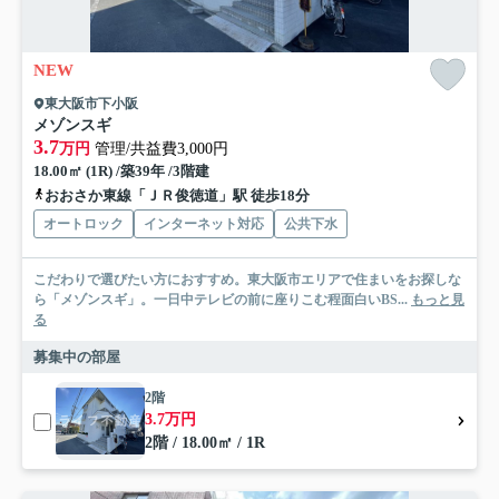
NEW
東大阪市下小阪
メゾンスギ
3.7
万円
管理/共益費3,000円
18.00㎡ (1R) /築39年 /3階建
おおさか東線「ＪＲ俊徳道」駅 徒歩18分
オートロック
インターネット対応
公共下水
こだわりで選びたい方におすすめ。東大阪市エリアで住まいをお探しな
ら「メゾンスギ」。一日中テレビの前に座りこむ程面白いBS...
もっと見
る
募集中の部屋
2階
3.7万円
2階 / 18.00㎡ / 1R