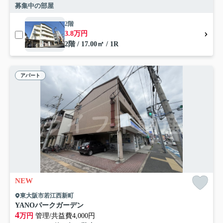
募集中の部屋
2階
3.8万円
2階 / 17.00㎡ / 1R
アパート
NEW
東大阪市若江西新町
YANOパークガーデン
4
万円
管理/共益費4,000円