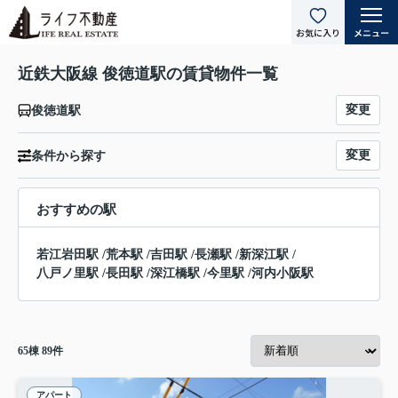
近鉄大阪線 俊徳道駅の賃貸物件一覧
変更
俊徳道駅
変更
条件から探す
おすすめの駅
若江岩田駅
/
荒本駅
/
吉田駅
/
長瀬駅
/
新深江駅
/
八戸ノ里駅
/
長田駅
/
深江橋駅
/
今里駅
/
河内小阪駅
65
棟
89
件
アパート