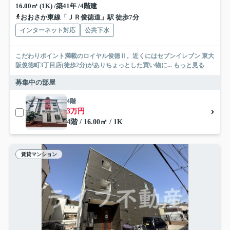
16.00㎡ (1K) /築41年 /4階建
おおさか東線「ＪＲ俊徳道」駅 徒歩7分
インターネット対応
公共下水
こだわりポイント満載のロイヤル俊徳Ⅱ。近くにはセブンイレブン 東大
阪俊徳町3丁目店(徒歩2分)がありちょっとした買い物に...
もっと見る
募集中の部屋
4階
3万円
4階 / 16.00㎡ / 1K
賃貸マンション