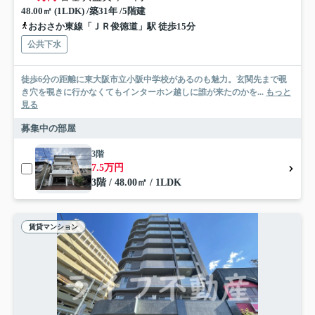
48.00㎡ (1LDK) /築31年 /5階建
おおさか東線「ＪＲ俊徳道」駅 徒歩15分
公共下水
徒歩6分の距離に東大阪市立小阪中学校があるのも魅力。玄関先まで覗
き穴を覗きに行かなくてもインターホン越しに誰が来たのかを...
もっと
見る
募集中の部屋
3階
7.5万円
3階 / 48.00㎡ / 1LDK
賃貸マンション