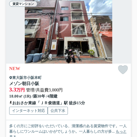
賃貸マンション
NEW
東大阪市小阪本町
メゾン朝日小阪
3.3
万円
管理/共益費3,000円
18.00㎡ (1R) /築30年 /4階建
おおさか東線「ＪＲ俊徳道」駅 徒歩15分
インターネット対応
公共下水
多くの方にご好評をいただいている、清潔感のある賃貸物件です。一人
暮らしにワンルームはいかがでしょうか。一人暮らしの方が多...
もっと