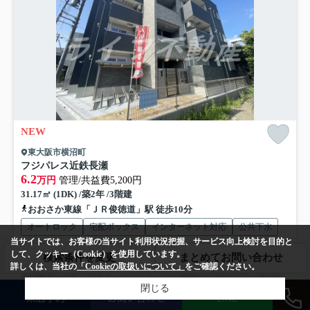
NEW
東大阪市横沼町
フジパレス近鉄長瀬
6.2
万円
管理/共益費5,200円
31.17㎡ (1DK) /築2年 /3階建
おおさか東線「ＪＲ俊徳道」駅 徒歩10分
オートロック
宅配ボックス
インターネット対応
公共下水
当サイトでは、お客様の当サイト利用状況把握、サービス向上検討を目的と
して、クッキー（Cookie）を使用しています。
検索条件を変更
まとめてお問い合わせ
共用部には宅配ボックスが付いているため、好きなタイミングで荷物を
詳しくは、当社の
「Cookieの取扱いについて」
をご確認ください。
受け取ることができます。エントランスと玄関の2つのロック...
もっと
見る
閉じる
来店予約
お問い合わせ
LINE
募集中の部屋