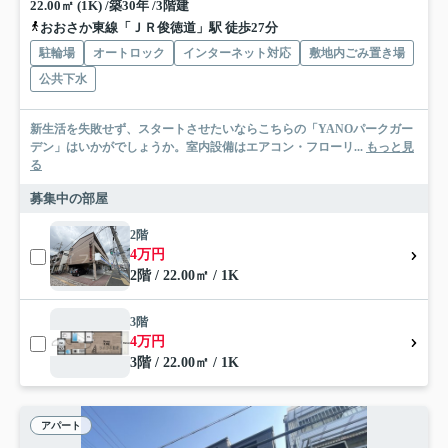
22.00㎡ (1K) /築30年 /3階建
おおさか東線「ＪＲ俊徳道」駅 徒歩27分
駐輪場
オートロック
インターネット対応
敷地内ごみ置き場
公共下水
新生活を失敗せず、スタートさせたいならこちらの「YANOパークガー
デン」はいかがでしょうか。室内設備はエアコン・フローリ...
もっと見
る
募集中の部屋
2階
4万円
2階 / 22.00㎡ / 1K
3階
4万円
3階 / 22.00㎡ / 1K
アパート