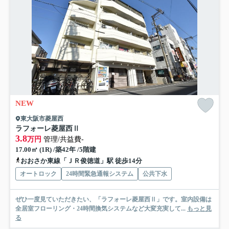
NEW
東大阪市菱屋西
ラフォーレ菱屋西Ⅱ
3.8
万円
管理/共益費-
17.00㎡ (1R) /築42年 /5階建
おおさか東線「ＪＲ俊徳道」駅 徒歩14分
オートロック
24時間緊急通報システム
公共下水
ぜひ一度見ていただきたい、「ラフォーレ菱屋西Ⅱ」です。室内設備は
全居室フローリング・24時間換気システムなど大変充実して...
もっと見
る