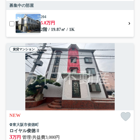
募集中の部屋
204
5.8万円
2階 / 19.87㎡ / 1K
賃貸マンション
NEW
東大阪市俊徳町
ロイヤル俊徳Ⅱ
3
万円
管理/共益費3,000円