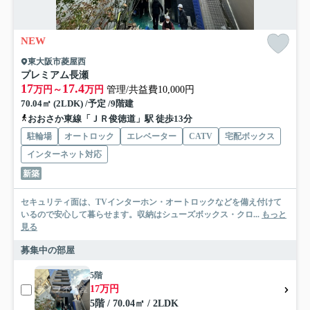
NEW
東大阪市菱屋西
プレミアム長瀬
17
17.4
万円～
万円
管理/共益費10,000円
70.04㎡ (2LDK) /予定 /9階建
おおさか東線「ＪＲ俊徳道」駅 徒歩13分
駐輪場
オートロック
エレベーター
CATV
宅配ボックス
インターネット対応
新築
セキュリティ面は、TVインターホン・オートロックなどを備え付けて
いるので安心して暮らせます。収納はシューズボックス・クロ...
もっと
見る
募集中の部屋
5階
17万円
5階 / 70.04㎡ / 2LDK