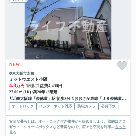
NEW
東大阪市永和
ミッドウエスト小阪
4.8
万円
管理/共益費4,400円
27.00㎡ (1K) /築20年 /2階建
近鉄大阪線「俊徳道」駅 徒歩8分
おおさか東線「ＪＲ俊徳道」駅 徒歩8分
オートロック
インターネット対応
防犯カメラ
公共下水
安全な暮らしは、オートロック付き物件から始めましょう。収納はクロ
ゼット・シューズボックスなど豊富なので、広々と空間を利用...
もっと
見る