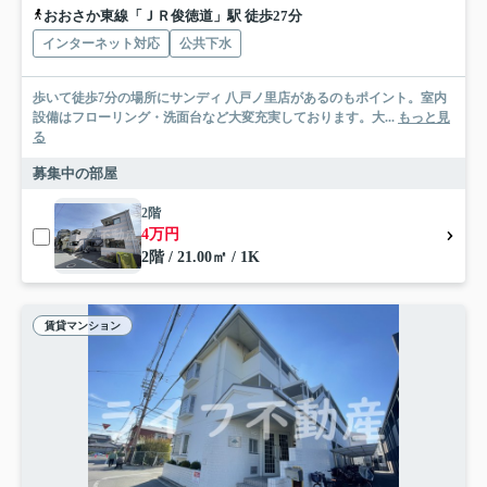
おおさか東線「ＪＲ俊徳道」駅 徒歩27分
インターネット対応
公共下水
歩いて徒歩7分の場所にサンディ 八戸ノ里店があるのもポイント。室内
設備はフローリング・洗面台など大変充実しております。大...
もっと見
る
募集中の部屋
2階
4万円
2階 / 21.00㎡ / 1K
賃貸マンション