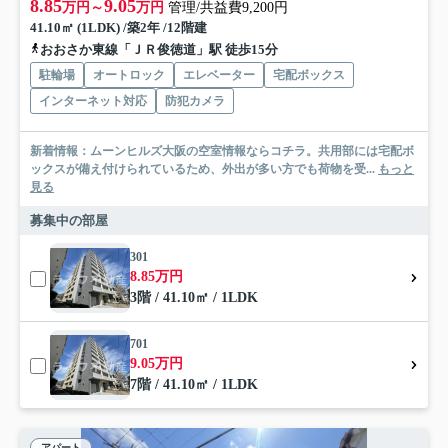
8.85
9.05
万円～
万円
管理/共益費9,200円
41.10㎡ (1LDK) /築2年 /12階建
おおさか東線「ＪＲ俊徳道」駅 徒歩15分
駐輪場
オートロック
エレベーター
宅配ボックス
インターネット対応
防犯カメラ
新着情報：ムーンヒルズ大阪の空室情報ならコチラ。共用部には宅配ボ
ックスが備え付けられているため、外出が多い方でも荷物を受...
もっと
見る
募集中の部屋
301
8.85万円
3階 / 41.10㎡ / 1LDK
701
9.05万円
7階 / 41.10㎡ / 1LDK
アパート