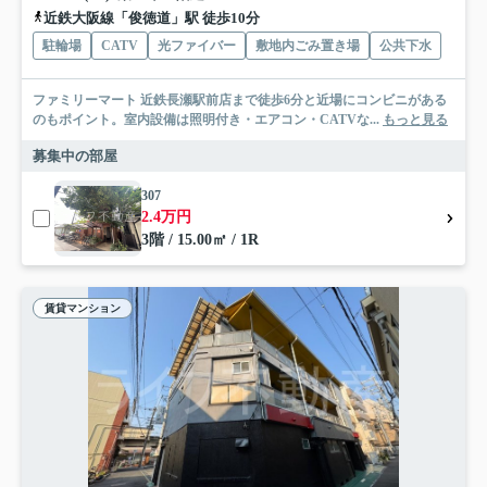
近鉄大阪線「俊徳道」駅 徒歩10分
駐輪場
CATV
光ファイバー
敷地内ごみ置き場
公共下水
ファミリーマート 近鉄長瀬駅前店まで徒歩6分と近場にコンビニがある
のもポイント。室内設備は照明付き・エアコン・CATVな...
もっと見る
募集中の部屋
307
2.4万円
3階 / 15.00㎡ / 1R
賃貸マンション