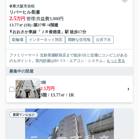
東大阪市吉松
リバーヒル長瀬
2.5
万円
管理/共益費3,000円
13.77㎡ (1R) /築37年 /4階建
おおさか東線「ＪＲ俊徳道」駅 徒歩17分
駐輪場
インターネット対応
閑静な住宅地
公共下水
ファミリーマート 近鉄長瀬駅前店まで徒歩5分と近場にコンビニがある
のもポイント。室内設備はBS･CS・エアコン・システム...
もっと見る
募集中の部屋
3階
2.5万円
3階 / 13.77㎡ / 1R
賃貸マンション