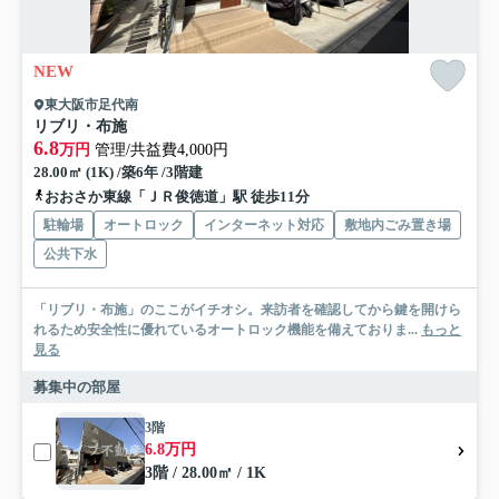
NEW
東大阪市足代南
リブリ・布施
6.8
万円
管理/共益費4,000円
28.00㎡ (1K) /築6年 /3階建
おおさか東線「ＪＲ俊徳道」駅 徒歩11分
駐輪場
オートロック
インターネット対応
敷地内ごみ置き場
公共下水
「リブリ・布施」のここがイチオシ。来訪者を確認してから鍵を開けら
れるため安全性に優れているオートロック機能を備えておりま...
もっと
見る
募集中の部屋
3階
6.8万円
3階 / 28.00㎡ / 1K