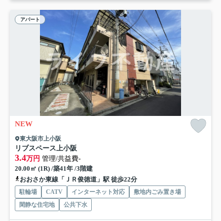
アパート
NEW
東大阪市上小阪
リブスペース上小阪
3.4
万円
管理/共益費-
20.00㎡ (1R) /築41年 /3階建
おおさか東線「ＪＲ俊徳道」駅 徒歩22分
駐輪場
CATV
インターネット対応
敷地内ごみ置き場
閑静な住宅地
公共下水