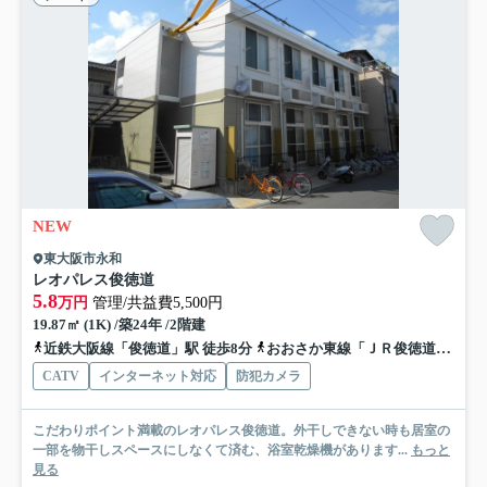
NEW
東大阪市永和
レオパレス俊徳道
5.8
万円
管理/共益費5,500円
19.87㎡ (1K) /築24年 /2階建
近鉄大阪線「俊徳道」駅 徒歩8分
おおさか東線「ＪＲ俊徳道」駅 徒歩7分
CATV
インターネット対応
防犯カメラ
こだわりポイント満載のレオパレス俊徳道。外干しできない時も居室の
一部を物干しスペースにしなくて済む、浴室乾燥機があります...
もっと
見る