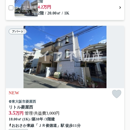
2階
4.2万円
2階 / 20.00㎡ / 1K
アパート
NEW
東大阪市菱屋西
リトル菱屋西
3.5
万円
管理/共益費3,000円
18.00㎡ (1K) /築38年 /3階建
おおさか東線「ＪＲ俊徳道」駅 徒歩11分