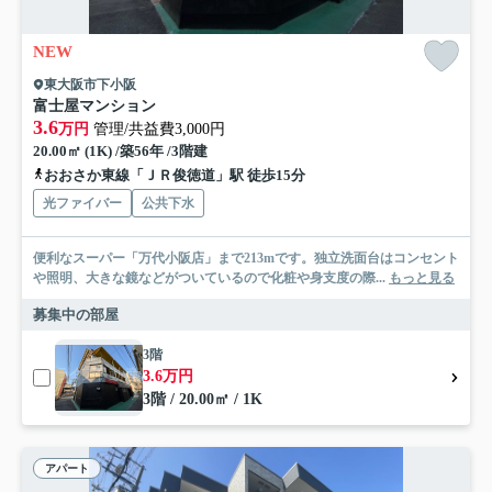
NEW
東大阪市下小阪
富士屋マンション
3.6
万円
管理/共益費3,000円
20.00㎡ (1K) /築56年 /3階建
おおさか東線「ＪＲ俊徳道」駅 徒歩15分
光ファイバー
公共下水
便利なスーパー「万代小阪店」まで213mです。独立洗面台はコンセント
や照明、大きな鏡などがついているので化粧や身支度の際...
もっと見る
募集中の部屋
3階
3.6万円
3階 / 20.00㎡ / 1K
アパート