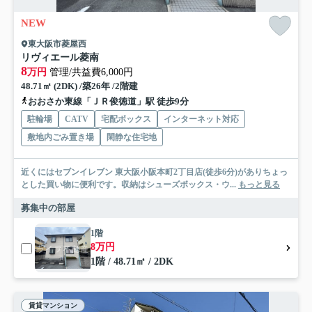
NEW
東大阪市菱屋西
リヴィエール菱南
8
万円
管理/共益費6,000円
48.71㎡ (2DK) /築26年 /2階建
おおさか東線「ＪＲ俊徳道」駅 徒歩9分
駐輪場
CATV
宅配ボックス
インターネット対応
敷地内ごみ置き場
閑静な住宅地
近くにはセブンイレブン 東大阪小阪本町2丁目店(徒歩6分)がありちょっ
とした買い物に便利です。収納はシューズボックス・ウ...
もっと見る
募集中の部屋
1階
8万円
1階 / 48.71㎡ / 2DK
賃貸マンション