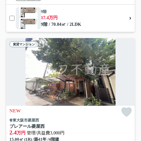
9階
17.4万円
9階 / 70.04㎡ / 2LDK
賃貸マンション
NEW
東大阪市菱屋西
プレアール菱屋西
2.4
万円
管理/共益費3,000円
15.00㎡ (1R) /築41年 /4階建