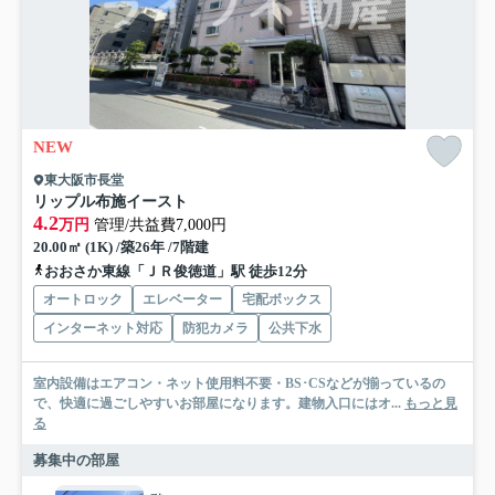
NEW
東大阪市長堂
リップル布施イースト
4.2
万円
管理/共益費7,000円
20.00㎡ (1K) /築26年 /7階建
おおさか東線「ＪＲ俊徳道」駅 徒歩12分
オートロック
エレベーター
宅配ボックス
インターネット対応
防犯カメラ
公共下水
室内設備はエアコン・ネット使用料不要・BS･CSなどが揃っているの
で、快適に過ごしやすいお部屋になります。建物入口にはオ...
もっと見
る
募集中の部屋