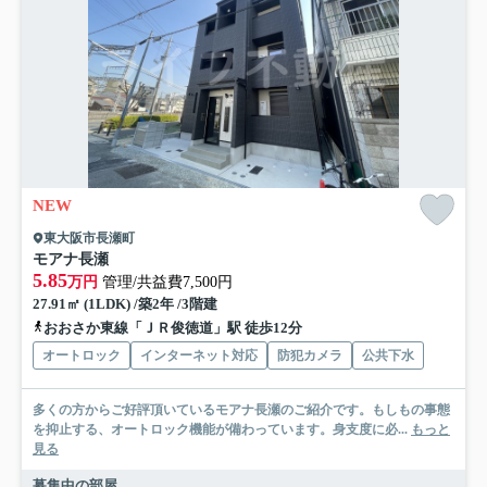
NEW
東大阪市長瀬町
モアナ長瀬
5.85
万円
管理/共益費7,500円
27.91㎡ (1LDK) /築2年 /3階建
おおさか東線「ＪＲ俊徳道」駅 徒歩12分
オートロック
インターネット対応
防犯カメラ
公共下水
多くの方からご好評頂いているモアナ長瀬のご紹介です。もしもの事態
を抑止する、オートロック機能が備わっています。身支度に必...
もっと
見る
募集中の部屋