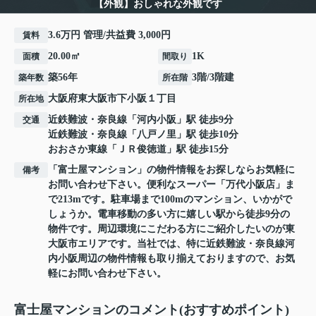
【外観】おしゃれな外観です
3.6万円 管理/共益費 3,000円
賃料
20.00㎡
1K
面積
間取り
築56年
3階/3階建
築年数
所在階
大阪府
東大阪市
下小阪
１丁目
所在地
近鉄難波・奈良線
「
河内小阪
」駅 徒歩9分
交通
近鉄難波・奈良線
「
八戸ノ里
」駅 徒歩10分
おおさか東線
「
ＪＲ俊徳道
」駅 徒歩15分
「富士屋マンション」の物件情報をお探しならお気軽に
備考
お問い合わせ下さい。便利なスーパー「万代小阪店」ま
で213mです。駐車場まで100mのマンション、いかがで
しょうか。電車移動の多い方に嬉しい駅から徒歩9分の
物件です。周辺環境にこだわる方にご紹介したいのが東
大阪市エリアです。当社では、特に近鉄難波・奈良線河
内小阪周辺の物件情報も取り揃えておりますので、お気
軽にお問い合わせ下さい。
富士屋マンションのコメント(おすすめポイント)