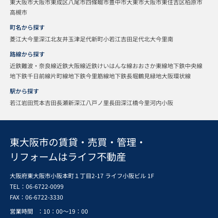
東大阪市
大阪市東成区
八尾市
四條畷市
豊中市
大東市
大阪市東住吉区
柏原市
高槻市
町名から探す
菱江
大今里
深江北
友井
玉津
足代新町
小若江
吉田
足代北
大今里南
路線から探す
近鉄難波・奈良線
近鉄大阪線
近鉄けいはんな線
おおさか東線
地下鉄中央線
地下鉄千日前線
片町線
地下鉄今里筋線
地下鉄長堀鶴見緑地
大阪環状線
駅から探す
若江岩田
荒本
吉田
長瀬
新深江
八戸ノ里
長田
深江橋
今里
河内小阪
東大阪市の賃貸・売買・管理・
リフォームはライフ不動産
大阪府東大阪市小阪本町１丁目2-17 ライフ小阪ビル 1F
TEL：06-6722-0099
FAX：
06-6722-3330
営業時間
：10：00～19：00