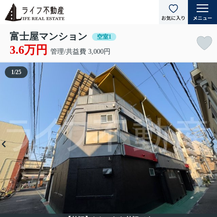
富士屋マンション
空室1
3.6万円
管理/共益費 3,000円
1
/
25