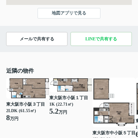
地図アプリで見る
メールで共有する
LINEで共有する
近隣の物件
東大阪市小阪１丁目
東大阪市小阪３丁目
1K (22.71㎡)
5.2
2LDK (61.55㎡)
万円
8
万円
1
東大阪市中小阪５丁目