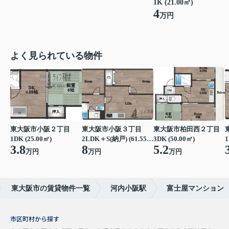
1K (21.00㎡)
4
万円
よく見られている物件
東大阪市小阪２丁目
東大阪市小阪３丁目
東大阪市柏田西２丁目
1DK (25.00㎡)
2LDK＋S(納戸) (61.55㎡)
3DK (50.00㎡)
1
3.8
8
5.2
万円
万円
万円
東大阪市の賃貸物件一覧
河内小阪駅
富士屋マンション
市区町村から探す