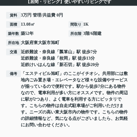
【居間・リビング】使いやすいリビングです
3万円 管理/共益費 0円
賃料
13.08㎡
1K
面積
間取り
築52年
3階/6階建
築年数
所在階
大阪府
東大阪市
旭町
所在地
近鉄難波・奈良線
「
瓢箪山
」駅 徒歩7分
交通
近鉄難波・奈良線
「
枚岡
」駅 徒歩13分
近鉄けいはんな線
「
新石切
」駅 徒歩20分
「エスティビル旭町」のここがイチオシ。共用部には敷
備考
地内ごみ置き場・エレベータなど様々な設備やサービス
が揃っているので便利です。駅から徒歩7分にある物件
なので、電車利用が多い方にオススメです。物件の周辺
に駅が2つあり、よく電車を利用する方にピッタリで
す。こちらの物件は自走式駐車場がご利用いただけま
す。ニーズの高い東大阪市内の物件です。こちらの物件
の詳細情報など、気になる点がございましたら、お気軽
にお問い合わせください。