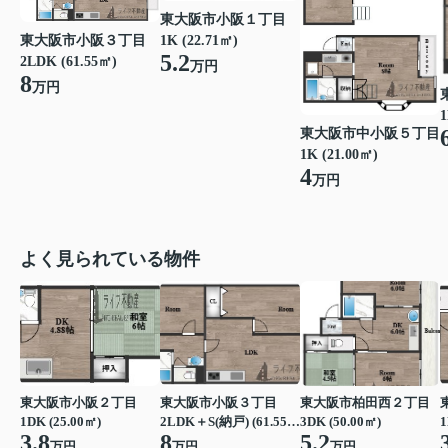
東大阪市小阪１丁目
東大阪市小阪３丁目
1K (22.71㎡)
5.2
2LDK (61.55㎡)
万円
8
万円
1
東大阪市中小阪５丁目
1K (21.00㎡)
4
万円
よく見られている物件
東大阪市小阪２丁目
東大阪市小阪３丁目
東大阪市柏田西２丁目
1DK (25.00㎡)
2LDK＋S(納戸) (61.55㎡)
3DK (50.00㎡)
1
3.8
8
5.2
万円
万円
万円