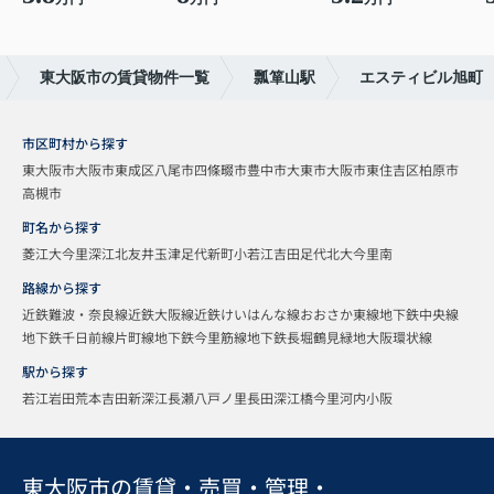
東大阪市の賃貸物件一覧
瓢箪山駅
エスティビル旭町
市区町村から探す
東大阪市
大阪市東成区
八尾市
四條畷市
豊中市
大東市
大阪市東住吉区
柏原市
高槻市
町名から探す
菱江
大今里
深江北
友井
玉津
足代新町
小若江
吉田
足代北
大今里南
路線から探す
近鉄難波・奈良線
近鉄大阪線
近鉄けいはんな線
おおさか東線
地下鉄中央線
地下鉄千日前線
片町線
地下鉄今里筋線
地下鉄長堀鶴見緑地
大阪環状線
駅から探す
若江岩田
荒本
吉田
新深江
長瀬
八戸ノ里
長田
深江橋
今里
河内小阪
東大阪市の賃貸・売買・管理・