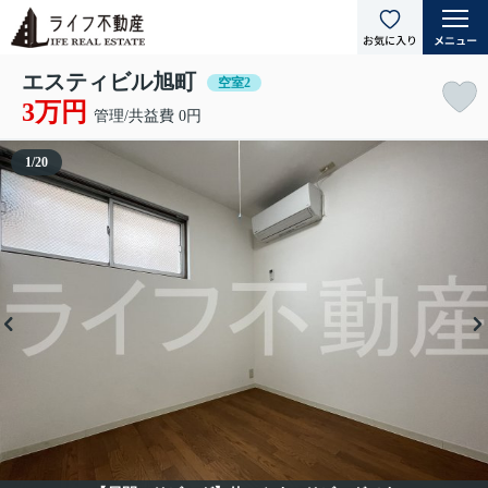
エスティビル旭町
空室2
3万円
管理/共益費 0円
1
/
20