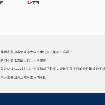
3.6
円
万円
四條畷市
豊中市
大東市
大阪市東住吉区
柏原市
高槻市
代新町
小若江
吉田
足代北
大今里南
近鉄けいはんな線
おおさか東線
地下鉄中央線
地下鉄千日前線
片町線
地下
八戸ノ里
長田
深江橋
今里
河内小阪