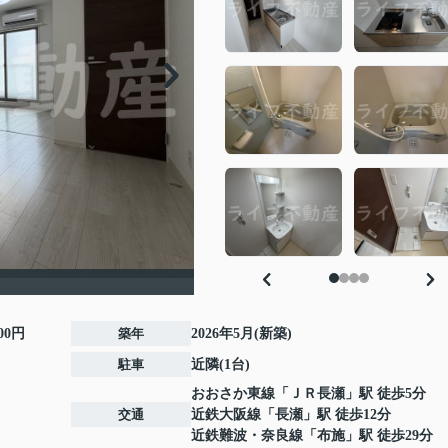
000円
築年
2026年5月(新築)
駐車
近隣(1台)
おおさか東線
「
ＪＲ長瀬
」駅 徒歩5分
交通
近鉄大阪線
「
長瀬
」駅 徒歩12分
近鉄難波・奈良線
「
布施
」駅 徒歩29分