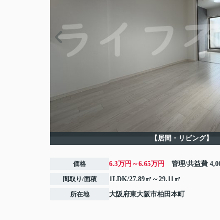
【居間・リビング】
価格
6.3万円～6.65万円
管理/共益費
4,
間取り/面積
1LDK/27.89㎡～29.11㎡
所在地
大阪府
東大阪市
柏田本町