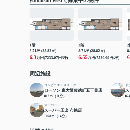
yumaison westで募集中の物件
1階
2階
2
8.71坪 (28.82㎡)
8.71坪 (28.82㎡)
8
6.3
6.55
6
万円(7233.07円/坪)
万円(7520.09円/坪)
周辺施設
コンビニエンスストア
ド
ローソン 東大阪俊徳町五丁目店
ス
815ｍ（11分）
8
スーパー
スーパー玉出 布施店
1078ｍ（14分）