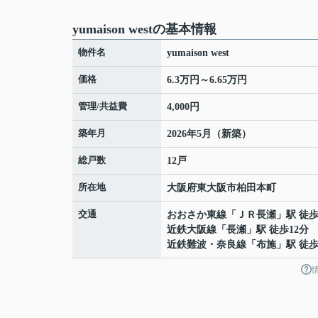
yumaison westの基本情報
物件名
yumaison west
価格
6.3万円～6.65万円
管理/共益費
4,000円
築年月
2026年5月（新築）
総戸数
12戸
所在地
大阪府
東大阪市
柏田本町
交通
おおさか東線
「
ＪＲ長瀬
」駅 徒歩
近鉄大阪線
「
長瀬
」駅 徒歩12分
近鉄難波・奈良線
「
布施
」駅 徒歩