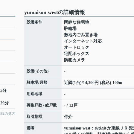
yumaison westの詳細情報
設備条件
閑静な住宅地
駐輪場
敷地内ごみ置き場
インターネット対応
オートロック
宅配ボックス
防犯カメラ
設備(その他)
-
駐車場/月額
近隣(1台)/14,300円 (税込) 100m
5分
用途地域
-
29分
募集戸数 / 総戸数
- / 12戸
情報の見方
取引態様
仲介
備考
yumaison west：おおさか東線ＪＲ