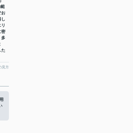
約
動範
でお
済し
エリ
に密
、多
ま
した
の見方
用
い