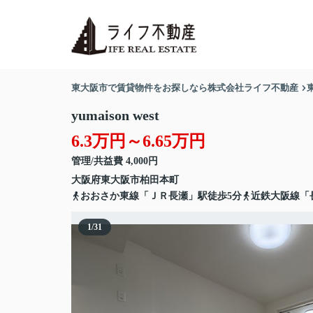
東大阪市で賃貸物件をお探しなら株式会社ライフ不動産
yumaison west
6.3万円～6.65万円
管理/共益費 4,000円
大阪府
東大阪市
柏田本町
おおさか東線「ＪＲ長瀬」駅徒歩5分
近鉄大阪線「
1
/
31