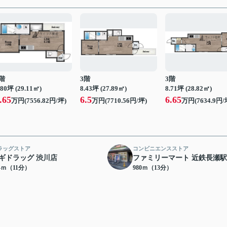
階
3階
3階
.80坪 (29.11㎡)
8.43坪 (27.89㎡)
8.71坪 (28.82㎡)
.65
6.5
6.65
万円(7556.82円/坪)
万円(7710.56円/坪)
万円(7634.9円/
ラッグストア
コンビニエンスストア
ギドラッグ 渋川店
ファミリーマート 近鉄長瀬
74ｍ（11分）
980ｍ（13分）