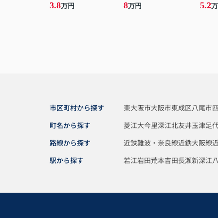
3.8
8
5.2
万円
万円
万
市区町村から探す
東大阪市
大阪市東成区
八尾市
町名から探す
菱江
大今里
深江北
友井
玉津
足
路線から探す
近鉄難波・奈良線
近鉄大阪線
駅から探す
若江岩田
荒本
吉田
長瀬
新深江