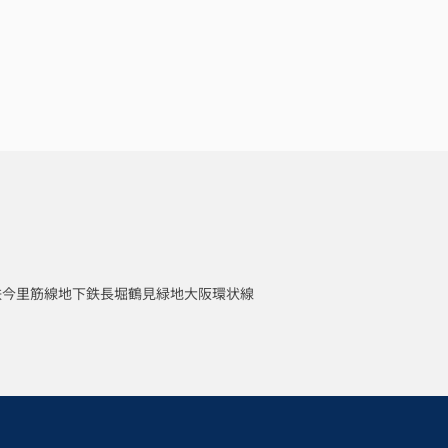
鉄今里筋線
地下鉄長堀鶴見緑地
大阪環状線