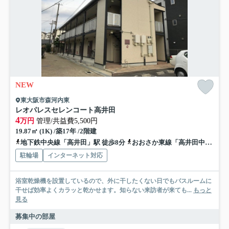
NEW
東大阪市森河内東
レオパレスセレンコート高井田
4
万円
管理/共益費5,500円
19.87㎡ (1K) /築17年 /2階建
地下鉄中央線「高井田」駅 徒歩8分
おおさか東線「高井田中央」駅 徒歩8分
駐輪場
インターネット対応
浴室乾燥機を設置しているので、外に干したくない日でもバスルームに
干せば効率よくカラッと乾かせます。知らない来訪者が来ても...
もっと
見る
募集中の部屋