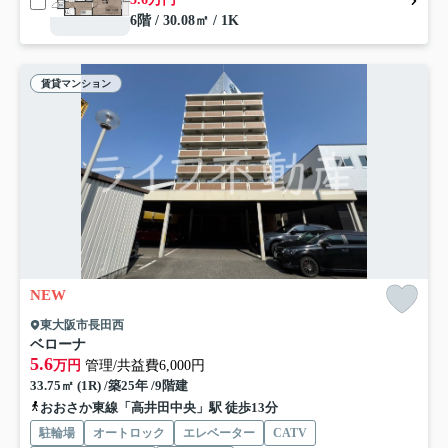
6階 / 30.08㎡ / 1K
賃貸マンション
NEW
東大阪市長田西
ベローナ
5.6
万円
管理/共益費6,000円
33.75㎡ (1R) /築25年 /9階建
おおさか東線「高井田中央」駅 徒歩13分
駐輪場
オートロック
エレベーター
CATV