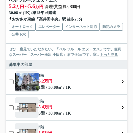
ベル フルール エヌ・エス
5.2
5.6
万円～
万円
管理/共益費5,800円
30.08㎡ (1K) /築18年 /6階建
おおさか東線「高井田中央」駅 徒歩23分
オートロック
エレベーター
インターネット対応
防犯カメラ
公共下水
ぜひ一度見ていただきたい、「ベル フルール エヌ・エス」です。便利
なスーパー「スーパー玉出 小阪店」まで480mです。室...
もっと見る
募集中の部屋
1階
5.2万円
1階 / 30.08㎡ / 1K
3階
5.4万円
3階 / 30.08㎡ / 1K
6階
5.6万円