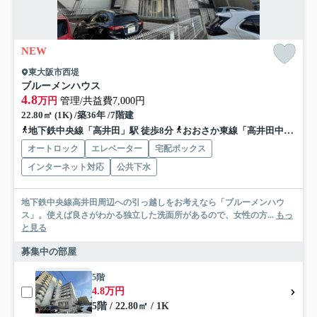
NEW
東大阪市西堤
ブルーメンハウス
4.8
万円
管理/共益費7,000円
22.80㎡ (1K) /築36年 /7階建
地下鉄中央線「高井田」駅 徒歩8分
おおさか東線「高井田中央」駅 徒歩9分
オートロック
エレベーター
宅配ボックス
インターネット対応
公共下水
地下鉄中央線高井田周辺への引っ越しをお考えなら「ブルーメンハウ
ス」。使えば良さがわかる独立した洗面所があるので、女性の方...
もっ
と見る
募集中の部屋
5階
4.8万円
5階 / 22.80㎡ / 1K