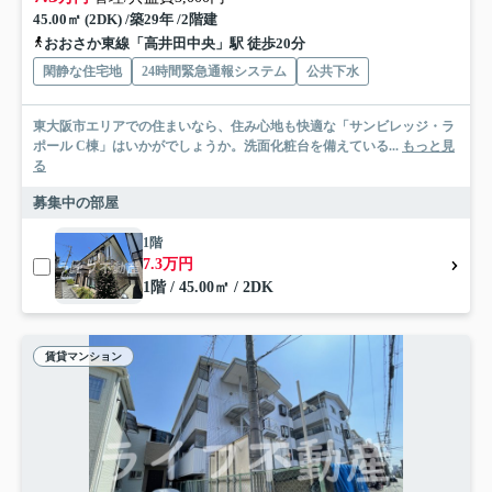
45.00㎡ (2DK) /築29年 /2階建
おおさか東線「高井田中央」駅 徒歩20分
閑静な住宅地
24時間緊急通報システム
公共下水
東大阪市エリアでの住まいなら、住み心地も快適な「サンビレッジ・ラ
ポール C棟」はいかがでしょうか。洗面化粧台を備えている...
もっと見
る
募集中の部屋
1階
7.3万円
1階 / 45.00㎡ / 2DK
賃貸マンション