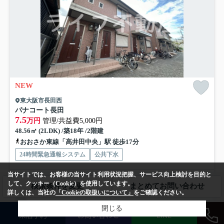
NEW
東大阪市長田西
パナコート長田
7.5
万円
管理/共益費5,000円
48.56㎡ (2LDK) /築18年 /2階建
おおさか東線「高井田中央」駅 徒歩17分
24時間緊急通報システム
公共下水
当サイトでは、お客様の当サイト利用状況把握、サービス向上検討を目的と
パナコート長田：地下鉄中央線長田にも近くて便利。化粧品や洗面道具
して、クッキー（Cookie）を使用しています。
検索条件を変更
まとめてお問い合わせ
といった小物をまとめて収納できる独立洗面台が付いておりま...
もっと
詳しくは、当社の
「Cookieの取扱いについて」
をご確認ください。
見る
閉じる
来店予約
お問い合わせ
LINE
募集中の部屋