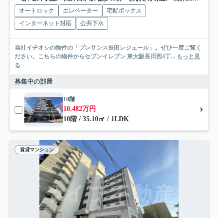
オートロック
エレベーター
宅配ボックス
インターネット対応
公共下水
当社イチオシの物件の「プレサンス長田レジェール」。ぜひ一度ご覧く
ださい。こちらの物件からセブンイレブン 東大阪長田西4丁...
もっと見
る
募集中の部屋
10階
10.482万円
10階 / 35.10㎡ / 1LDK
賃貸マンション