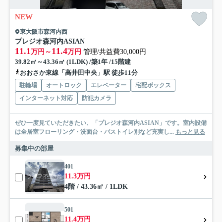
NEW
東大阪市森河内西
プレジオ森河内ASIAN
11.1
11.4
万円～
万円
管理/共益費30,000円
39.82㎡～43.36㎡ (1LDK) /築1年 /15階建
おおさか東線「高井田中央」駅 徒歩11分
駐輪場
オートロック
エレベーター
宅配ボックス
インターネット対応
防犯カメラ
ぜひ一度見ていただきたい、「プレジオ森河内ASIAN」です。室内設備
は全居室フローリング・洗面台・バストイレ別など充実し...
もっと見る
募集中の部屋
401
11.3万円
4階 / 43.36㎡ / 1LDK
501
11.4万円