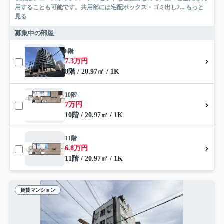
用することも可能です。共用部には宅配ボックス・ゴミ出し2...
もっと
見る
募集中の部屋
8階
7.3万円
8階 / 20.97㎡ / 1K
10階
7万円
10階 / 20.97㎡ / 1K
11階
6.8万円
11階 / 20.97㎡ / 1K
賃貸マンション