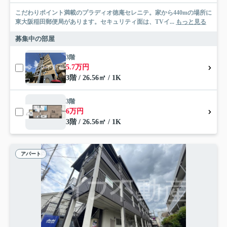
こだわりポイント満載のプラディオ徳庵セレニテ。家から440mの場所に
東大阪稲田郵便局があります。セキュリティ面は、TVイ...
もっと見る
募集中の部屋
3階
5.7万円
3階 / 26.56㎡ / 1K
3階
6万円
3階 / 26.56㎡ / 1K
アパート