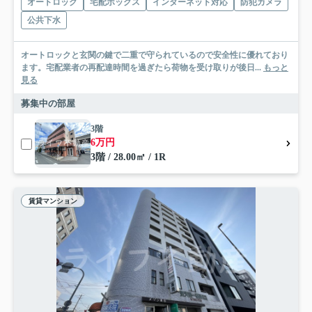
オートロック
宅配ボックス
インターネット対応
防犯カメラ
公共下水
オートロックと玄関の鍵で二重で守られているので安全性に優れており
ます。宅配業者の再配達時間を過ぎたら荷物を受け取りが後日...
もっと
見る
募集中の部屋
3階
6万円
3階 / 28.00㎡ / 1R
賃貸マンション