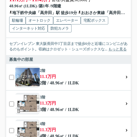
48.96㎡ (1LDK) /築1年 /9階建
地下鉄中央線「高井田」駅 徒歩19分
おおさか東線「高井田中央」駅 徒歩20分
駐輪場
オートロック
エレベーター
宅配ボックス
インターネット対応
防犯カメラ
セブンイレブン 東大阪長田中3丁目店まで徒歩6分と近場にコンビニがあ
るのもポイント。収納はクロゼット・シューズボックスな...
もっと見る
募集中の部屋
2階
11.1万円
2階 / 48.96㎡ / 1LDK
3階
11.3万円
3階 / 48.96㎡ / 1LDK
4階
11.3万円
4階 / 48.96㎡ / 1LDK