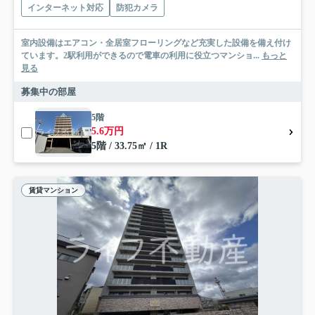
インターネット対応
防犯カメラ
室内設備はエアコン・全居室フローリングなど充実した設備を備え付け
ています。2駅利用ができるので電車の利用に役立つマンショ...
もっと
見る
募集中の部屋
5階
5.6万円
5階 / 33.75㎡ / 1R
賃貸マンション