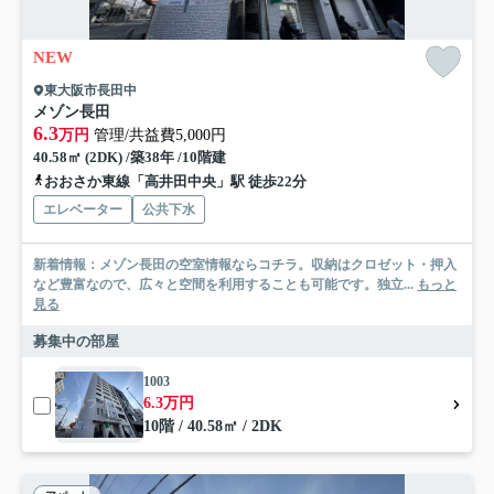
NEW
東大阪市長田中
メゾン長田
6.3
万円
管理/共益費5,000円
40.58㎡ (2DK) /築38年 /10階建
おおさか東線「高井田中央」駅 徒歩22分
エレベーター
公共下水
新着情報：メゾン長田の空室情報ならコチラ。収納はクロゼット・押入
など豊富なので、広々と空間を利用することも可能です。独立...
もっと
見る
募集中の部屋
1003
6.3万円
10階 / 40.58㎡ / 2DK