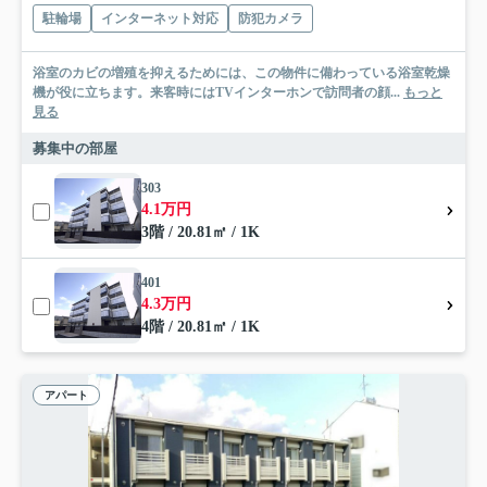
駐輪場
インターネット対応
防犯カメラ
浴室のカビの増殖を抑えるためには、この物件に備わっている浴室乾燥
機が役に立ちます。来客時にはTVインターホンで訪問者の顔...
もっと
見る
募集中の部屋
303
4.1万円
3階 / 20.81㎡ / 1K
401
4.3万円
4階 / 20.81㎡ / 1K
アパート