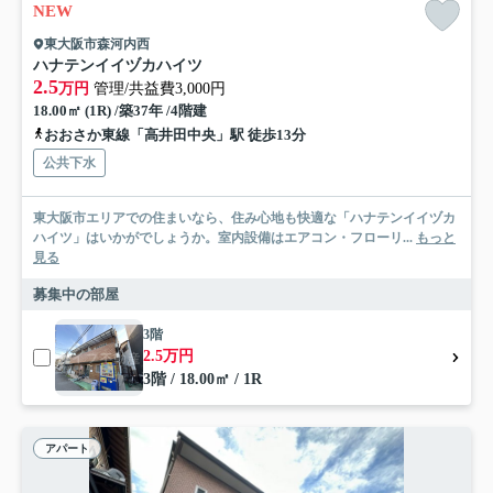
NEW
東大阪市森河内西
ハナテンイイヅカハイツ
2.5
万円
管理/共益費3,000円
18.00㎡ (1R) /築37年 /4階建
おおさか東線「高井田中央」駅 徒歩13分
公共下水
東大阪市エリアでの住まいなら、住み心地も快適な「ハナテンイイヅカ
ハイツ」はいかがでしょうか。室内設備はエアコン・フローリ...
もっと
見る
募集中の部屋
3階
2.5万円
3階 / 18.00㎡ / 1R
アパート