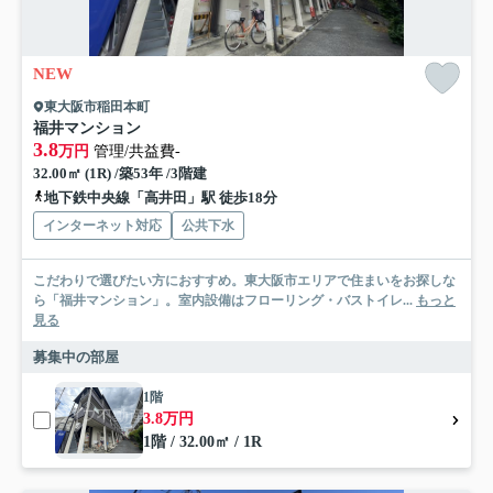
NEW
東大阪市稲田本町
福井マンション
3.8
万円
管理/共益費-
32.00㎡ (1R) /築53年 /3階建
地下鉄中央線「高井田」駅 徒歩18分
インターネット対応
公共下水
こだわりで選びたい方におすすめ。東大阪市エリアで住まいをお探しな
ら「福井マンション」。室内設備はフローリング・バストイレ...
もっと
見る
募集中の部屋
1階
3.8万円
1階 / 32.00㎡ / 1R