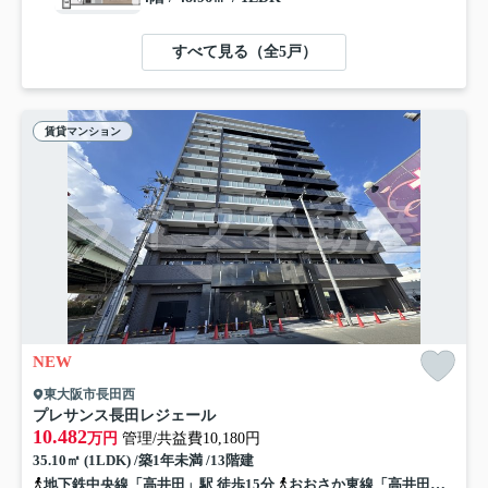
すべて見る（全5戸）
賃貸マンション
NEW
東大阪市長田西
プレサンス長田レジェール
10.482
万円
管理/共益費10,180円
35.10㎡ (1LDK) /築1年未満 /13階建
地下鉄中央線「高井田」駅 徒歩15分
おおさか東線「高井田中央」駅 徒歩17分