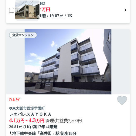
102
4万円
1階 / 19.87㎡ / 1K
賃貸マンション
NEW
東大阪市西堤学園町
レオパレスＡＹＯＫＡ
4.1
4.3
万円～
万円
管理/共益費7,500円
20.81㎡ (1K) /築17年 /4階建
地下鉄中央線「高井田」駅 徒歩19分