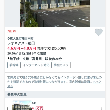
NEW
東大阪市稲田本町
レオネクスト稲田
4.6
4.8
万円～
万円
管理/共益費5,500円
26.50㎡ (1R) /築11年 /2階建
地下鉄中央線「高井田」駅 徒歩20分
駐輪場
インターネット対応
防犯カメラ
玄関先まで覗き穴を覗きに行かなくてもインターホン越しに誰が来たの
かを確認できるので防犯対策につながります。室内設備は洗面...
もっと
見る
募集中の部屋
106
4.6万円