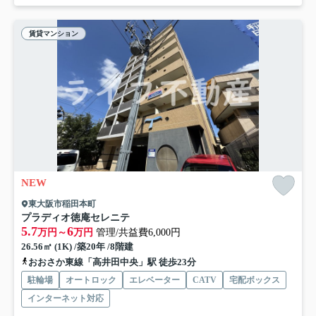
賃貸マンション
NEW
東大阪市稲田本町
プラディオ徳庵セレニテ
5.7
6
万円～
万円
管理/共益費6,000円
26.56㎡ (1K) /築20年 /8階建
おおさか東線「高井田中央」駅 徒歩23分
駐輪場
オートロック
エレベーター
CATV
宅配ボックス
インターネット対応