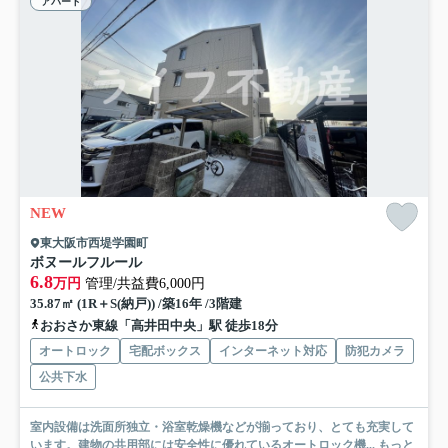
アパート
NEW
東大阪市西堤学園町
ボヌールフルール
6.8
万円
管理/共益費6,000円
35.87㎡ (1R＋S(納戸)) /築16年 /3階建
おおさか東線「高井田中央」駅 徒歩18分
オートロック
宅配ボックス
インターネット対応
防犯カメラ
公共下水
室内設備は洗面所独立・浴室乾燥機などが揃っており、とても充実して
います。建物の共用部には安全性に優れているオートロック機...
もっと