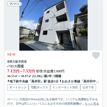
アパート
NEW
東大阪市西堤
パロス西堤
7.1
7.5
万円～
万円
管理/共益費3,000円
30.55㎡～30.97㎡ (1LDK) /築2年 /3階建
地下鉄中央線「高井田」駅 徒歩5分
おおさか東線「高井田中央」駅 徒歩7分
オートロック
宅配ボックス
インターネット対応
公共下水
ローソン 川俣店が464m以内にある物件です。いつでも洗濯物を干せる
ので、日中は忙しいという人にもおすすめの浴室乾燥機が...
もっと見る