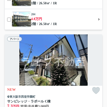
1階 / 26.50㎡ / 1R
204
4.8万円
2階 / 26.50㎡ / 1R
アパート
NEW
東大阪市西堤学園町
サンビレッジ・ラポール C棟
7.3
万円
管理/共益費3,000円