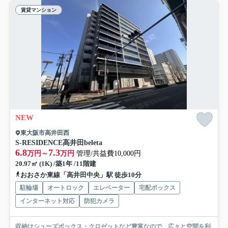
賃貸マンション
NEW
東大阪市高井田西
S-RESIDENCE高井田beleta
6.8
7.3
万円～
万円
管理/共益費10,000円
20.97㎡ (1K) /築1年 /11階建
おおさか東線「高井田中央」駅 徒歩10分
駐輪場
オートロック
エレベーター
宅配ボックス
インターネット対応
防犯カメラ
収納はシューズボックス・クロゼットなど豊富なので、広々と空間を利