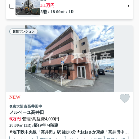
3.1万円
5階 / 18.00㎡ / 1R
賃貸マンション
NEW
東大阪市高井田中
メルベーユ高井田
6
万円
管理/共益費4,000円
28.00㎡ (1R) /築19年 /4階建
地下鉄中央線「高井田」駅 徒歩3分
おおさか東線「高井田中央」駅 徒歩3分