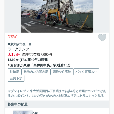
NEW
東大阪市長田西
ラ・グランツ
3.1
万円
管理/共益費7,000円
18.00㎡ (1R) /築49年 /5階建
おおさか東線「高井田中央」駅 徒歩16分
駐輪場
敷地内ごみ置き場
閑静な住宅地
バイク置場あり
公共下水
セブンイレブン 東大阪長田西4丁目店まで徒歩4分と近場にコンビニがあ
るのもポイント。1台の空きがただいま駐車エリアにあり...
もっと見る
募集中の部屋
5階