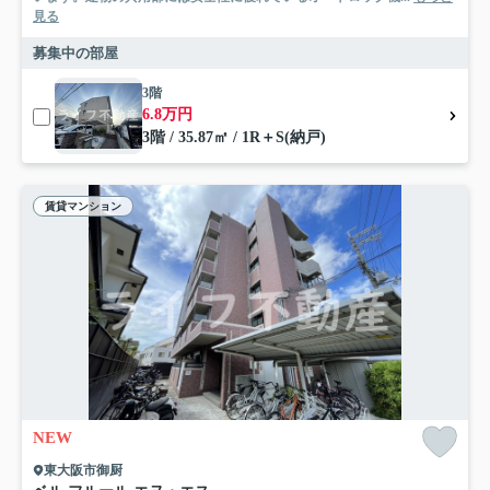
見る
募集中の部屋
3階
6.8万円
3階 / 35.87㎡ / 1R＋S(納戸)
賃貸マンション
NEW
東大阪市御厨