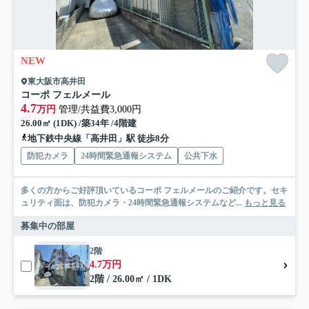
NEW
東大阪市高井田
コーポ フェルメール
4.7
万円
管理/共益費3,000円
26.00㎡ (1DK) /築34年 /4階建
地下鉄中央線「高井田」駅 徒歩8分
防犯カメラ
24時間緊急通報システム
公共下水
多くの方からご好評頂いているコーポ フェルメールのご紹介です。セキ
ュリティ面は、防犯カメラ・24時間緊急通報システムなど...
もっと見る
募集中の部屋
2階
4.7万円
2階 / 26.00㎡ / 1DK