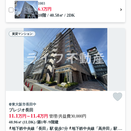
1003
6.3万円
10階 / 40.58㎡ / 2DK
賃貸マンション
東大阪市長田中
プレジオ長田
11.1
11.4
万円～
万円
管理/共益費30,000円
48.96㎡ (1LDK) /築1年 /9階建
地下鉄中央線「長田」駅 徒歩7分
地下鉄中央線「高井田」駅 徒歩19分