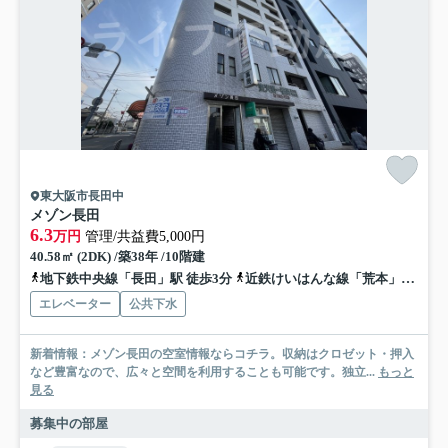
東大阪市長田中
メゾン長田
6.3
万円
管理/共益費5,000円
40.58㎡ (2DK) /築38年 /10階建
地下鉄中央線「長田」駅 徒歩3分
近鉄けいはんな線「荒本」駅 徒歩18分
エレベーター
公共下水
新着情報：メゾン長田の空室情報ならコチラ。収納はクロゼット・押入
など豊富なので、広々と空間を利用することも可能です。独立...
もっと
見る
募集中の部屋