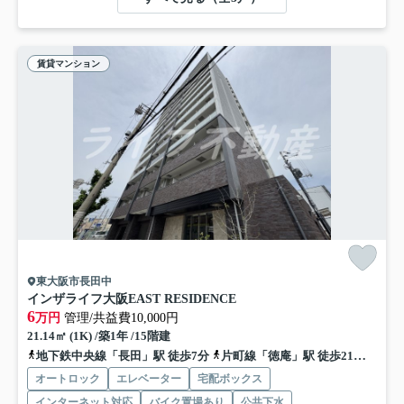
賃貸マンション
東大阪市長田中
インザライフ大阪EAST RESIDENCE
6
万円
管理/共益費10,000円
21.14㎡ (1K) /築1年 /15階建
地下鉄中央線「長田」駅 徒歩7分
片町線「徳庵」駅 徒歩21分
地下
オートロック
エレベーター
宅配ボックス
インターネット対応
バイク置場あり
公共下水