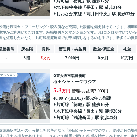
片町線
「
徳庵
」駅 徒歩12分
地下鉄中央線
「
長田
」駅 徒歩21分
おおさか東線
「
高井田中央
」駅 徒歩33分
設備は洗面台・フローリング・脱衣所など充実した設備を備え付けています。初期
車場がご利用いただけます。駐輪場付きのマンションです。3口コンロが付いている
間を短縮したいなら、片町線徳庵周辺でお部屋探しをするのも手です。数多くの賃貸
部屋番号
所在階
賃料
管理費・共益費
敷金/保証金
礼金
9
-
3階
7,000円
0ヶ月
10万円
万円
マンション
東大阪市
稲田新町
稲田シャトークワジマ
5.3
万円
管理/共益費3,000円
40.00㎡ (1LDK) /築52年 /3階建
片町線
「
徳庵
」駅 徒歩10分
地下鉄中央線
「
長田
」駅 徒歩20分
片町線
「
鴻池新田
」駅 徒歩25分
線徳庵駅周辺への引っ越しをお考えなら「稲田シャトークワジマ」。徒歩24分の場
軽に扱える押入があります。こちらのお部屋で新しい生活を始めてみませんか。当