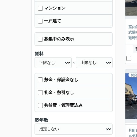
マンション
一戸建て
室内
式駐
勤時
募集中のみ表示
賃料
～
賃貸
敷金・保証金なし
礼金・敷引なし
共益費・管理費込み
築年数
片町
も気