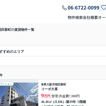
06-6722-0099
物件検索
会社概要
オー
稲田新町の賃貸物件一覧
すすめのエリア
件
マンション
東大阪市
稲田新町
コーポ大喜
9
万円
管理/共益費7,000円
46.46㎡ (2LDK) /築39年 /5階建