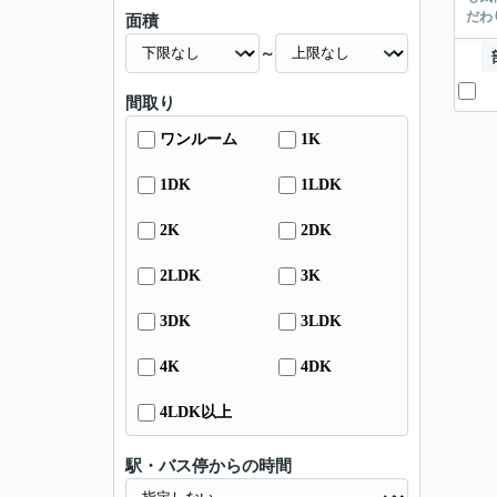
だわ
面積
～
間取り
ワンルーム
1K
1DK
1LDK
2K
2DK
2LDK
3K
3DK
3LDK
4K
4DK
4LDK以上
駅・バス停からの時間