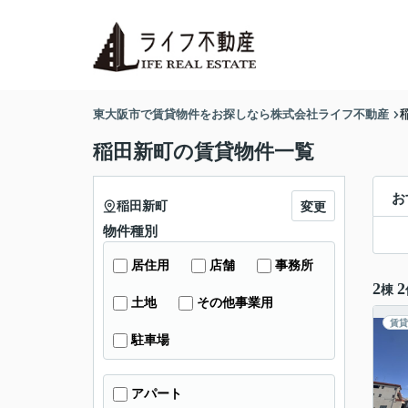
東大阪市で賃貸物件をお探しなら株式会社ライフ不動産
稲田新町の賃貸物件一覧
お
稲田新町
変更
物件種別
居住用
店舗
事務所
2
2
棟
土地
その他事業用
賃貸
駐車場
アパート