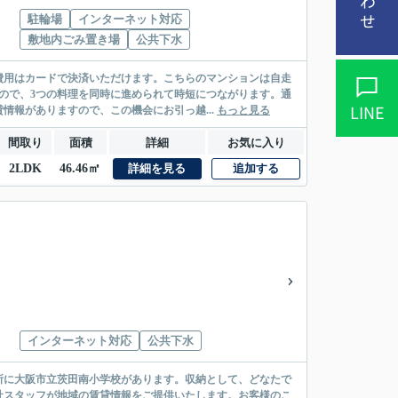
駐輪場
インターネット対応
敷地内ごみ置き場
公共下水
費用はカードで決済いただけます。こちらのマンションは自走
ので、3つの料理を同時に進められて時短につながります。通
LINE
情報がありますので、この機会にお引っ越...
もっと見る
間取り
面積
詳細
お気に入り
2LDK
46.46㎡
詳細を見る
追加する
インターネット対応
公共下水
所に大阪市立茨田南小学校があります。収納として、どなたで
社スタッフが地域の賃貸情報をご提供いたします。お客様のこ